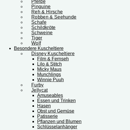
Pferde
Pinguine
Reh & Hirsche
Robben & Seehunde
Schafe
Schildkröte
Schweine
Tiger
Wolf
Besondere Kuscheltiere
Disney Kuscheltiere
Film & Fernseh
Lilo & Stitch
Micky Maus
Munchlings
Winnie Puuh
Furby
Jellycat
Amuseables
Essen und Trinken
Hasen
Obst und Gemüse
Patisserie
Pflanzen und Blumen
Schlüsselanhänger