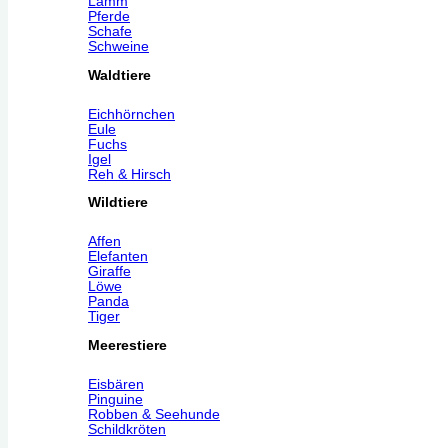
Lamm
Pferde
Schafe
Schweine
Waldtiere
Eichhörnchen
Eule
Fuchs
Igel
Reh & Hirsch
Wildtiere
Affen
Elefanten
Giraffe
Löwe
Panda
Tiger
Meerestiere
Eisbären
Pinguine
Robben & Seehunde
Schildkröten