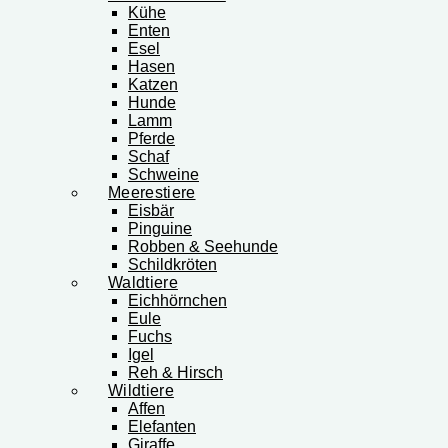
Kühe
Enten
Esel
Hasen
Katzen
Hunde
Lamm
Pferde
Schaf
Schweine
Meerestiere
Eisbär
Pinguine
Robben & Seehunde
Schildkröten
Waldtiere
Eichhörnchen
Eule
Fuchs
Igel
Reh & Hirsch
Wildtiere
Affen
Elefanten
Giraffe