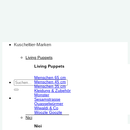
Zum
Inhalt
springen
Kuscheltier-Marken
Living Puppets
Living Puppets
Menschen 65 cm
Suchen
Menschen 45 cm
Menschen 35 cm
nach:
Kleidung & Zubehör
Monster
Sesamstrasse
Quasselwürmer
Wiwaldi & Co
Woozle Goozle
Nici
Nici