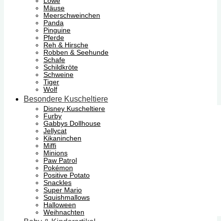
Löwe
Mäuse
Meerschweinchen
Panda
Pinguine
Pferde
Reh & Hirsche
Robben & Seehunde
Schafe
Schildkröte
Schweine
Tiger
Wolf
Besondere Kuscheltiere
Disney Kuscheltiere
Furby
Gabbys Dollhouse
Jellycat
Kikaninchen
Miffi
Minions
Paw Patrol
Pokémon
Positive Potato
Snackles
Super Mario
Squishmallows
Halloween
Weihnachten