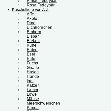
Pinker Teddybär
Rosa Teddybär
Kuscheltiere von A-Z
Affe
Axolotl
Dino
Eichhörnchen
Einhorn
Eisbär
Elefant
Kühe
Enten
Esel
Eule
Fuchs
Giraffe
Hasen
Hunde
Igel
Katzen
Lamm
Löwe
Mäuse
Meerschweinchen
Panda