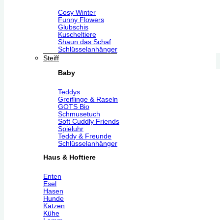
Cosy Winter
Funny Flowers
Glubschis
Kuscheltiere
Shaun das Schaf
Schlüsselanhänger
Steiff
Baby
Teddys
Greiflinge & Raseln
GOTS Bio
Schmusetuch
Soft Cuddly Friends
Spieluhr
Teddy & Freunde
Schlüsselanhänger
Haus & Hoftiere
Enten
Esel
Hasen
Hunde
Katzen
Kühe