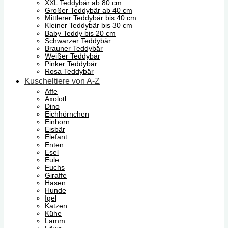
XXL Teddybär ab 80 cm
Großer Teddybär ab 40 cm
Mittlerer Teddybär bis 40 cm
Kleiner Teddybär bis 30 cm
Baby Teddy bis 20 cm
Schwarzer Teddybär
Brauner Teddybär
Weißer Teddybär
Pinker Teddybär
Rosa Teddybär
Kuscheltiere von A-Z
Affe
Axolotl
Dino
Eichhörnchen
Einhorn
Eisbär
Elefant
Enten
Esel
Eule
Fuchs
Giraffe
Hasen
Hunde
Igel
Katzen
Kühe
Lamm