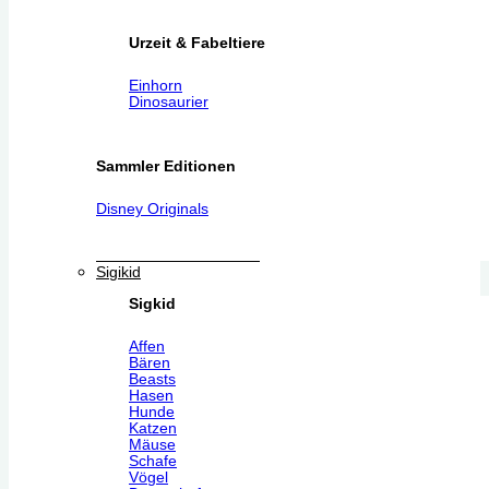
Urzeit & Fabeltiere
Einhorn
Dinosaurier
Sammler Editionen
Disney Originals
Sigikid
Sigkid
Affen
Bären
Beasts
Hasen
Hunde
Katzen
Mäuse
Schafe
Vögel