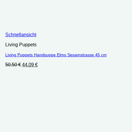
Schnellansicht
Living Puppets
Living Puppets Handpuppe Elmo Sesamstrasse 45 cm
Ursprünglicher
Aktueller
50.50
€
44.09
€
Preis
Preis
war:
ist:
50.50 €
44.09 €.