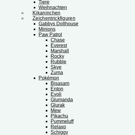
Tiere
Weihnachten
Kikaninchen
Zeichentrickfiguren
Gabbys Dollhouse
Minions
Paw Patrol
Chase
Everest
Marshall
Rocky
Rubble
Skye
Zuma
Pokémon
Bisasam
Enton
Evoli
Glumanda
Glurak
Mew
Pikachu
Pummeluff
Relaxo
Schiggy