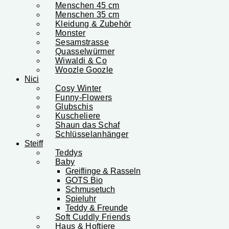
Menschen 45 cm
Menschen 35 cm
Kleidung & Zubehör
Monster
Sesamstrasse
Quasselwürmer
Wiwaldi & Co
Woozle Goozle
Nici
Cosy Winter
Funny-Flowers
Glubschis
Kuscheliere
Shaun das Schaf
Schlüsselanhänger
Steiff
Teddys
Baby
Greiflinge & Rasseln
GOTS Bio
Schmusetuch
Spieluhr
Teddy & Freunde
Soft Cuddly Friends
Haus & Hoftiere