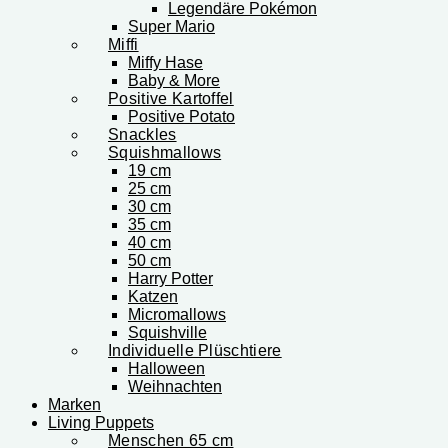
Legendäre Pokémon
Super Mario
Miffi
Miffy Hase
Baby & More
Positive Kartoffel
Positive Potato
Snackles
Squishmallows
19 cm
25 cm
30 cm
35 cm
40 cm
50 cm
Harry Potter
Katzen
Micromallows
Squishville
Individuelle Plüschtiere
Halloween
Weihnachten
Marken
Living Puppets
Menschen 65 cm