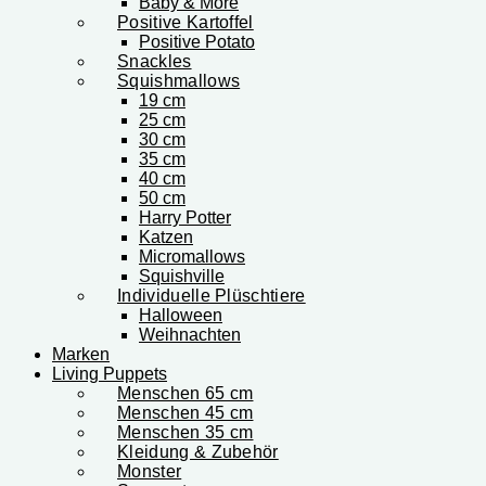
Baby & More
Positive Kartoffel
Positive Potato
Snackles
Squishmallows
19 cm
25 cm
30 cm
35 cm
40 cm
50 cm
Harry Potter
Katzen
Micromallows
Squishville
Individuelle Plüschtiere
Halloween
Weihnachten
Marken
Living Puppets
Menschen 65 cm
Menschen 45 cm
Menschen 35 cm
Kleidung & Zubehör
Monster