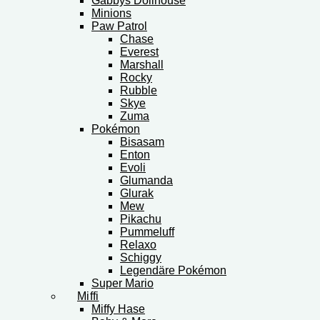
Gabbys Dollhouse
Minions
Paw Patrol
Chase
Everest
Marshall
Rocky
Rubble
Skye
Zuma
Pokémon
Bisasam
Enton
Evoli
Glumanda
Glurak
Mew
Pikachu
Pummeluff
Relaxo
Schiggy
Legendäre Pokémon
Super Mario
Miffi
Miffy Hase