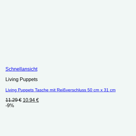
Schnellansicht
Living Puppets
Living Puppets Tasche mit Reißverschluss 50 cm x 31 cm
Ursprünglicher
Aktueller
11.29
€
10.94
€
Preis
Preis
-9%
war:
ist:
11.29 €
10.94 €.