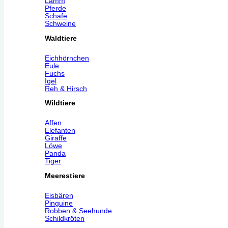
Lamm
Pferde
Schafe
Schweine
Waldtiere
Eichhörnchen
Eule
Fuchs
Igel
Reh & Hirsch
Wildtiere
Affen
Elefanten
Giraffe
Löwe
Panda
Tiger
Meerestiere
Eisbären
Pinguine
Robben & Seehunde
Schildkröten