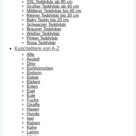
XXL Teddybär ab 80 cm
Großer Teddybär ab 40 cm
Mittlerer Teddybär bis 40 cm
Kleiner Teddybär bis 30 cm
Baby Teddy bis 20 cm
Schwarzer Teddybär
Brauner Teddybär
Weißer Teddybär
Pinker Teddybär
Rosa Teddybär
Kuscheltiere von A-Z
Affe
Axolotl
Dino
Eichhörnchen
Einhorn
Eisbär
Elefant
Enten
Esel
Eule
Fuchs
Giraffe
Hasen
Hunde
Igel
Katzen
Kühe
Lamm