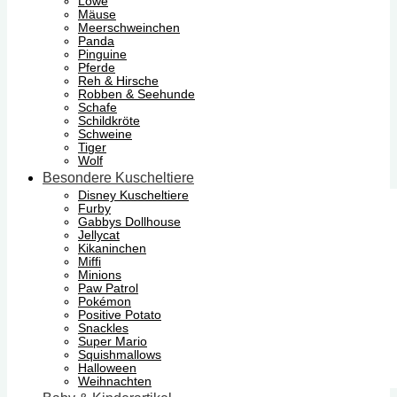
Löwe
Mäuse
Meerschweinchen
Panda
Pinguine
Pferde
Reh & Hirsche
Robben & Seehunde
Schafe
Schildkröte
Schweine
Tiger
Wolf
Besondere Kuscheltiere
Disney Kuscheltiere
Furby
Gabbys Dollhouse
Jellycat
Kikaninchen
Miffi
Minions
Paw Patrol
Pokémon
Positive Potato
Snackles
Super Mario
Squishmallows
Halloween
Weihnachten