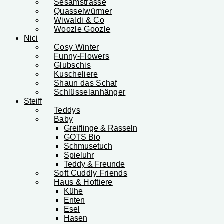
Sesamstrasse
Quasselwürmer
Wiwaldi & Co
Woozle Goozle
Nici
Cosy Winter
Funny-Flowers
Glubschis
Kuscheliere
Shaun das Schaf
Schlüsselanhänger
Steiff
Teddys
Baby
Greiflinge & Rasseln
GOTS Bio
Schmusetuch
Spieluhr
Teddy & Freunde
Soft Cuddly Friends
Haus & Hoftiere
Kühe
Enten
Esel
Hasen