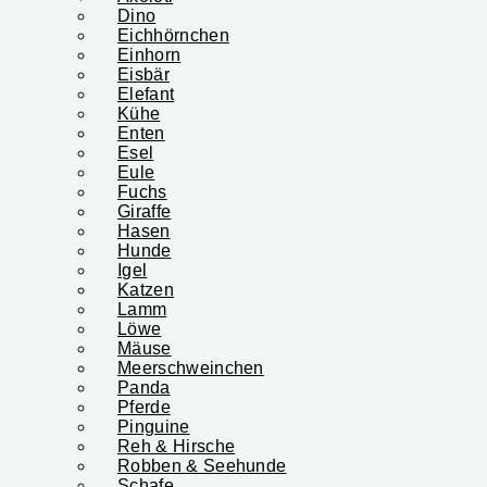
Dino
Eichhörnchen
Einhorn
Eisbär
Elefant
Kühe
Enten
Esel
Eule
Fuchs
Giraffe
Hasen
Hunde
Igel
Katzen
Lamm
Löwe
Mäuse
Meerschweinchen
Panda
Pferde
Pinguine
Reh & Hirsche
Robben & Seehunde
Schafe