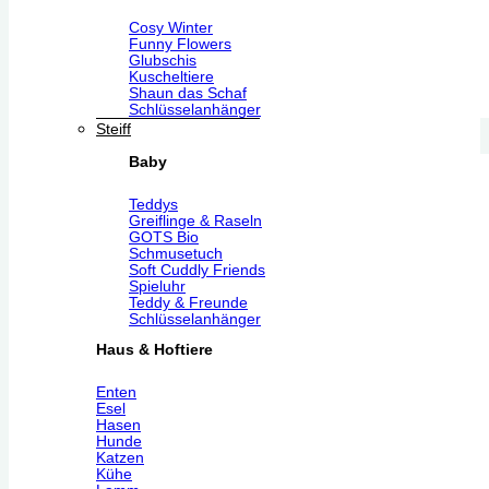
Cosy Winter
Funny Flowers
Glubschis
Kuscheltiere
Shaun das Schaf
Schlüsselanhänger
Steiff
Baby
Teddys
Greiflinge & Raseln
GOTS Bio
Schmusetuch
Soft Cuddly Friends
Spieluhr
Teddy & Freunde
Schlüsselanhänger
Haus & Hoftiere
Enten
Esel
Hasen
Hunde
Katzen
Kühe