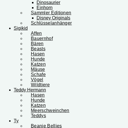
Dinosaurier
Einhorn
Sammler Editionen
Disney Originals
Schlüsselanhänger
Sigikid
Affen
Bauernhof
Bären
Beasts
Hasen
Hunde
Katzen
Mäuse
Schafe
Vögel
Wildtiere
Teddy Hermann
Hasen
Hunde
Katzen
Meerschweinchen
Teddys
Ty
Beanie Bellies