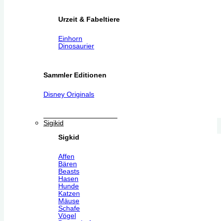
Urzeit & Fabeltiere
Einhorn
Dinosaurier
Sammler Editionen
Disney Originals
Sigikid
Sigkid
Affen
Bären
Beasts
Hasen
Hunde
Katzen
Mäuse
Schafe
Vögel