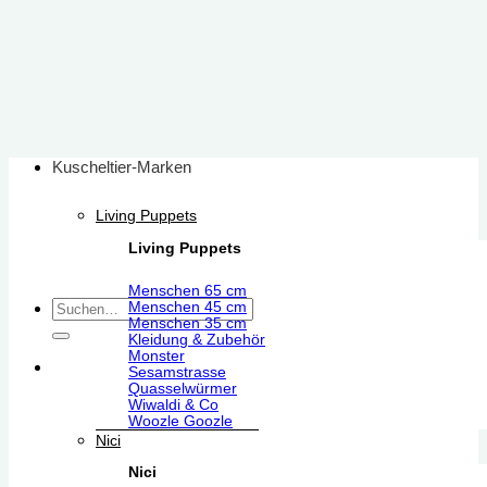
Zum
Inhalt
springen
Kuscheltier-Marken
Living Puppets
Living Puppets
Menschen 65 cm
Suchen
Menschen 45 cm
Menschen 35 cm
nach:
Kleidung & Zubehör
Monster
Sesamstrasse
Quasselwürmer
Wiwaldi & Co
Woozle Goozle
Nici
Nici