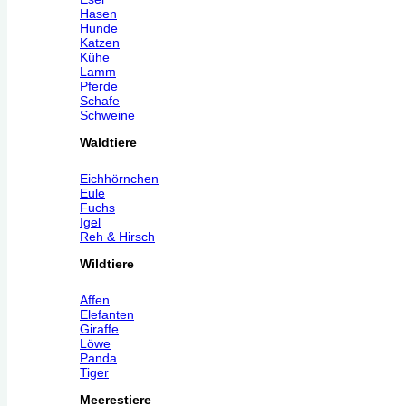
Hasen
Hunde
Katzen
Kühe
Lamm
Pferde
Schafe
Schweine
Waldtiere
Eichhörnchen
Eule
Fuchs
Igel
Reh & Hirsch
Wildtiere
Affen
Elefanten
Giraffe
Löwe
Panda
Tiger
Meerestiere