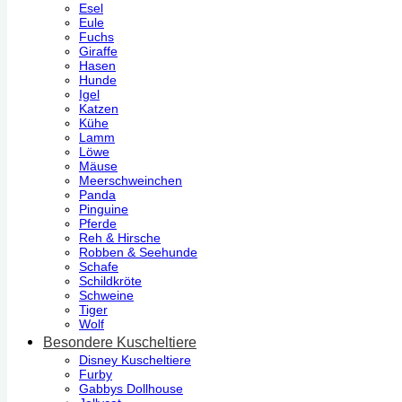
Esel
Eule
Fuchs
Giraffe
Hasen
Hunde
Igel
Katzen
Kühe
Lamm
Löwe
Mäuse
Meerschweinchen
Panda
Pinguine
Pferde
Reh & Hirsche
Robben & Seehunde
Schafe
Schildkröte
Schweine
Tiger
Wolf
Besondere Kuscheltiere
Disney Kuscheltiere
Furby
Gabbys Dollhouse