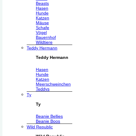
Beasts
Hasen
Hunde
Katzen
Mäuse
Schafe
Vögel
Bauernhof
Wildtiere
Teddy Hermann
Teddy Hermann
Hasen
Hunde
Katzen
Meerschweinchen
Teddys
Ty
Ty
Beanie Bellies
Beanie Boos
Wild Republic