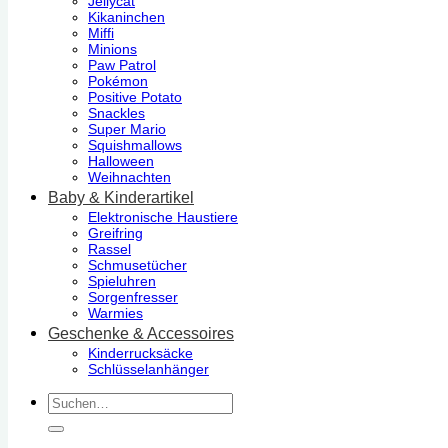
Jellycat
Kikaninchen
Miffi
Minions
Paw Patrol
Pokémon
Positive Potato
Snackles
Super Mario
Squishmallows
Halloween
Weihnachten
Baby & Kinderartikel
Elektronische Haustiere
Greifring
Rassel
Schmusetücher
Spieluhren
Sorgenfresser
Warmies
Geschenke & Accessoires
Kinderrucksäcke
Schlüsselanhänger
Suchen
nach: