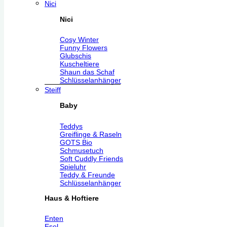
Nici
Nici
Cosy Winter
Funny Flowers
Glubschis
Kuscheltiere
Shaun das Schaf
Schlüsselanhänger
Steiff
Baby
Teddys
Greiflinge & Raseln
GOTS Bio
Schmusetuch
Soft Cuddly Friends
Spieluhr
Teddy & Freunde
Schlüsselanhänger
Haus & Hoftiere
Enten
Esel