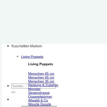
Zum
Inhalt
springen
Kuscheltier-Marken
Living Puppets
Living Puppets
Menschen 65 cm
Menschen 45 cm
Menschen 35 cm
Kleidung & Zubehör
Suchen
Monster
nach:
Sesamstrasse
Quasselwürmer
Wiwaldi & Co
Woozle Goozle