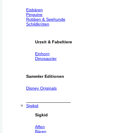
Eisbären
Pinguine
Robben & Seehunde
Schildkröten
Urzeit & Fabeltiere
Einhorn
Dinosaurier
Sammler Editionen
Disney Originals
Sigikid
Sigkid
Affen
Bären