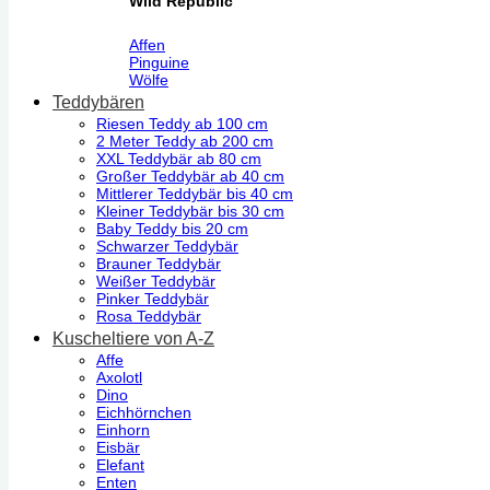
Wild Republic
Affen
Pinguine
Wölfe
Teddybären
Riesen Teddy ab 100 cm
2 Meter Teddy ab 200 cm
XXL Teddybär ab 80 cm
Großer Teddybär ab 40 cm
Mittlerer Teddybär bis 40 cm
Kleiner Teddybär bis 30 cm
Baby Teddy bis 20 cm
Schwarzer Teddybär
Brauner Teddybär
Weißer Teddybär
Pinker Teddybär
Rosa Teddybär
Kuscheltiere von A-Z
Affe
Axolotl
Dino
Eichhörnchen
Einhorn
Eisbär
Elefant
Enten