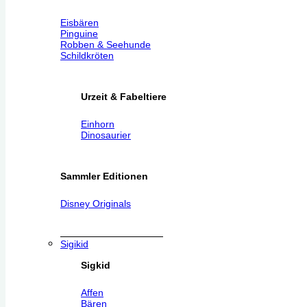
Eisbären
Pinguine
Robben & Seehunde
Schildkröten
Urzeit & Fabeltiere
Einhorn
Dinosaurier
Sammler Editionen
Disney Originals
Sigikid
Sigkid
Affen
Bären