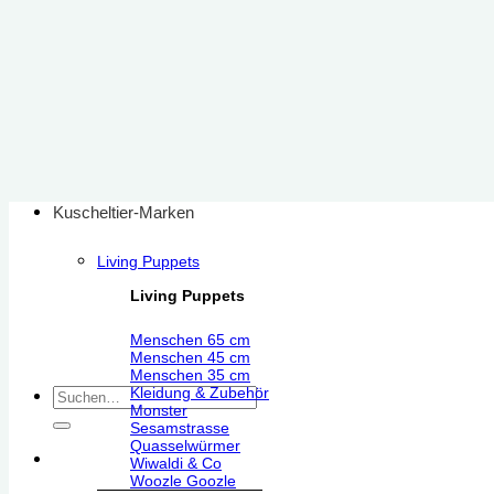
Zum
Inhalt
springen
Kuscheltier-Marken
Living Puppets
Living Puppets
Menschen 65 cm
Menschen 45 cm
Menschen 35 cm
Kleidung & Zubehör
Suchen
Monster
nach:
Sesamstrasse
Quasselwürmer
Wiwaldi & Co
Woozle Goozle