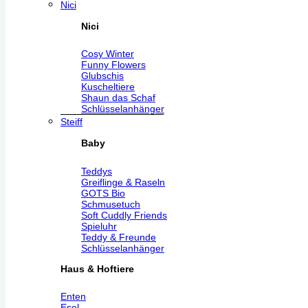
Nici
Nici
Cosy Winter
Funny Flowers
Glubschis
Kuscheltiere
Shaun das Schaf
Schlüsselanhänger
Steiff
Baby
Teddys
Greiflinge & Raseln
GOTS Bio
Schmusetuch
Soft Cuddly Friends
Spieluhr
Teddy & Freunde
Schlüsselanhänger
Haus & Hoftiere
Enten
Esel