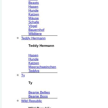
Beasts
Hasen
Hunde
Katzen
Mäuse
Schafe
Vögel
Bauernhof
Wildtiere
Teddy Hermann
Teddy Hermann
Hasen
Hunde
Katzen
Meerschweinchen
Teddys
Ty
Ty
Beanie Bellies
Beanie Boos
Wild Republic