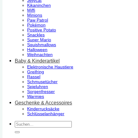
Jellycat
Kikaninchen
Miffi
Minions
Paw Patrol
Pokémon
Positive Potato
Snackles
Super Mario
Squishmallows
Halloween
Weihnachten
Baby & Kinderartikel
Elektronische Haustiere
Greifring
Rassel
Schmusetücher
Spieluhren
Sorgenfresser
Warmies
Geschenke & Accessoires
Kinderrucksäcke
Schlüsselanhänger
Suchen
nach: