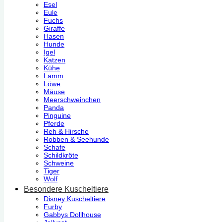
Esel
Eule
Fuchs
Giraffe
Hasen
Hunde
Igel
Katzen
Kühe
Lamm
Löwe
Mäuse
Meerschweinchen
Panda
Pinguine
Pferde
Reh & Hirsche
Robben & Seehunde
Schafe
Schildkröte
Schweine
Tiger
Wolf
Besondere Kuscheltiere
Disney Kuscheltiere
Furby
Gabbys Dollhouse