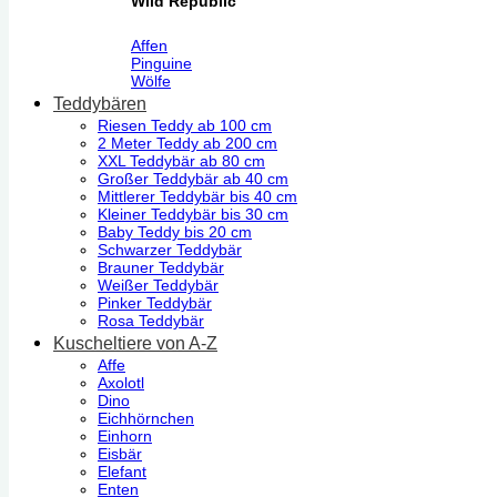
Wild Republic
Affen
Pinguine
Wölfe
Teddybären
Riesen Teddy ab 100 cm
2 Meter Teddy ab 200 cm
XXL Teddybär ab 80 cm
Großer Teddybär ab 40 cm
Mittlerer Teddybär bis 40 cm
Kleiner Teddybär bis 30 cm
Baby Teddy bis 20 cm
Schwarzer Teddybär
Brauner Teddybär
Weißer Teddybär
Pinker Teddybär
Rosa Teddybär
Kuscheltiere von A-Z
Affe
Axolotl
Dino
Eichhörnchen
Einhorn
Eisbär
Elefant
Enten