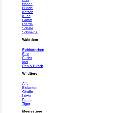
Hasen
Hunde
Katzen
Kühe
Lamm
Pferde
Schafe
Schweine
Waldtiere
Eichhörnchen
Eule
Fuchs
Igel
Reh & Hirsch
Wildtiere
Affen
Elefanten
Giraffe
Löwe
Panda
Tiger
Meerestiere