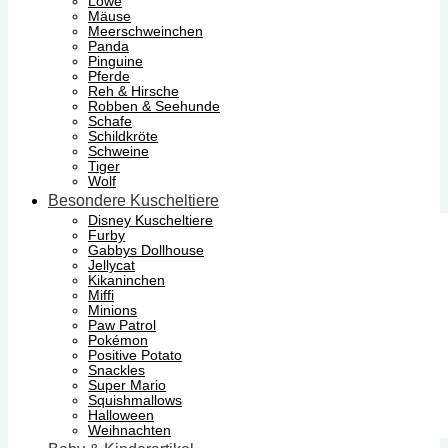
Löwe
Mäuse
Meerschweinchen
Panda
Pinguine
Pferde
Reh & Hirsche
Robben & Seehunde
Schafe
Schildkröte
Schweine
Tiger
Wolf
Besondere Kuscheltiere
Disney Kuscheltiere
Furby
Gabbys Dollhouse
Jellycat
Kikaninchen
Miffi
Minions
Paw Patrol
Pokémon
Positive Potato
Snackles
Super Mario
Squishmallows
Halloween
Weihnachten