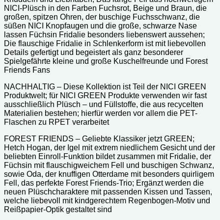
NICI-Plüsch in den Farben Fuchsrot, Beige und Braun, die
großen, spitzen Ohren, der buschige Fuchsschwanz, die
süßen NICI Knopfaugen und die große, schwarze Nase
lassen Füchsin Fridalie besonders liebenswert aussehen;
Die flauschige Fridalie in Schlenkerform ist mit liebevollen
Details gefertigt und begeistert als ganz besonderer
Spielgefährte kleine und große Kuschelfreunde und Forest
Friends Fans
NACHHALTIG – Diese Kollektion ist Teil der NICI GREEN
Produktwelt; für NICI GREEN Produkte verwenden wir fast
ausschließlich Plüsch – und Füllstoffe, die aus recycelten
Materialien bestehen; hierfür werden vor allem die PET-
Flaschen zu RPET verarbeitet
FOREST FRIENDS – Geliebte Klassiker jetzt GREEN;
Hetch Hogan, der Igel mit extrem niedlichem Gesicht und der
beliebten Einroll-Funktion bildet zusammen mit Fridalie, der
Füchsin mit flauschigweichem Fell und buschigen Schwanz,
sowie Oda, der knuffigen Otterdame mit besonders quirligem
Fell, das perfekte Forest Friends-Trio; Ergänzt werden die
neuen Plüschcharaktere mit passenden Kissen und Tassen,
welche liebevoll mit kindgerechtem Regenbogen-Motiv und
Reißpapier-Optik gestaltet sind