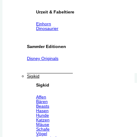
Urzeit & Fabeltiere
Einhorn
Dinosaurier
Sammler Editionen
Disney Originals
Sigikid
Sigkid
Affen
Bären
Beasts
Hasen
Hunde
Katzen
Mäuse
Schafe
Vögel