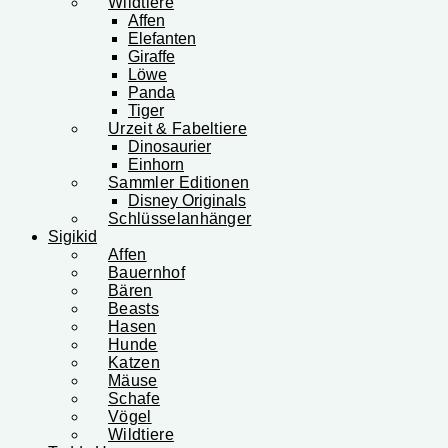
Wildtiere
Affen
Elefanten
Giraffe
Löwe
Panda
Tiger
Urzeit & Fabeltiere
Dinosaurier
Einhorn
Sammler Editionen
Disney Originals
Schlüsselanhänger
Sigikid
Affen
Bauernhof
Bären
Beasts
Hasen
Hunde
Katzen
Mäuse
Schafe
Vögel
Wildtiere