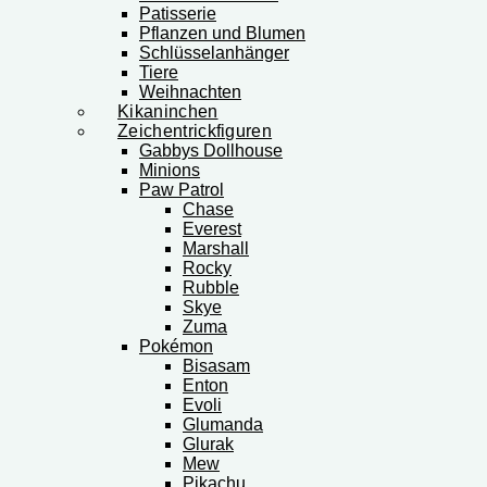
Patisserie
Pflanzen und Blumen
Schlüsselanhänger
Tiere
Weihnachten
Kikaninchen
Zeichentrickfiguren
Gabbys Dollhouse
Minions
Paw Patrol
Chase
Everest
Marshall
Rocky
Rubble
Skye
Zuma
Pokémon
Bisasam
Enton
Evoli
Glumanda
Glurak
Mew
Pikachu