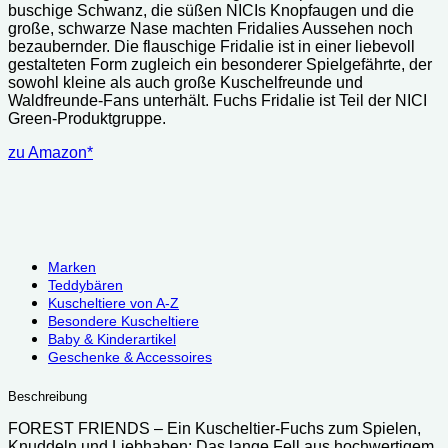
buschige Schwanz, die süßen NICIs Knopfaugen und die
große, schwarze Nase machten Fridalies Aussehen noch
bezaubernder. Die flauschige Fridalie ist in einer liebevoll
gestalteten Form zugleich ein besonderer Spielgefährte, der
sowohl kleine als auch große Kuschelfreunde und
Waldfreunde-Fans unterhält. Fuchs Fridalie ist Teil der NICI
Green-Produktgruppe.
zu Amazon*
Marken
Teddybären
Kuscheltiere von A-Z
Besondere Kuscheltiere
Baby & Kinderartikel
Geschenke & Accessoires
Beschreibung
FOREST FRIENDS – Ein Kuscheltier-Fuchs zum Spielen,
Knuddeln und Liebhaben; Das lange Fell aus hochwertigem