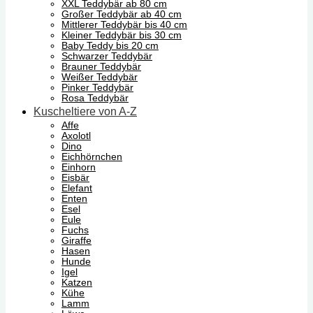
XXL Teddybär ab 80 cm
Großer Teddybär ab 40 cm
Mittlerer Teddybär bis 40 cm
Kleiner Teddybär bis 30 cm
Baby Teddy bis 20 cm
Schwarzer Teddybär
Brauner Teddybär
Weißer Teddybär
Pinker Teddybär
Rosa Teddybär
Kuscheltiere von A-Z
Affe
Axolotl
Dino
Eichhörnchen
Einhorn
Eisbär
Elefant
Enten
Esel
Eule
Fuchs
Giraffe
Hasen
Hunde
Igel
Katzen
Kühe
Lamm