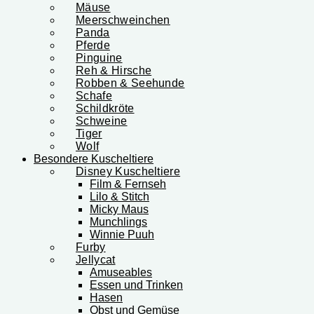
Mäuse
Meerschweinchen
Panda
Pferde
Pinguine
Reh & Hirsche
Robben & Seehunde
Schafe
Schildkröte
Schweine
Tiger
Wolf
Besondere Kuscheltiere
Disney Kuscheltiere
Film & Fernseh
Lilo & Stitch
Micky Maus
Munchlings
Winnie Puuh
Furby
Jellycat
Amuseables
Essen und Trinken
Hasen
Obst und Gemüse