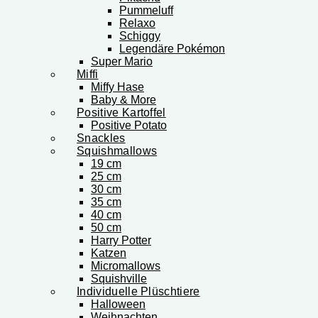
Pummeluff
Relaxo
Schiggy
Legendäre Pokémon
Super Mario
Miffi
Miffy Hase
Baby & More
Positive Kartoffel
Positive Potato
Snackles
Squishmallows
19 cm
25 cm
30 cm
35 cm
40 cm
50 cm
Harry Potter
Katzen
Micromallows
Squishville
Individuelle Plüschtiere
Halloween
Weihnachten