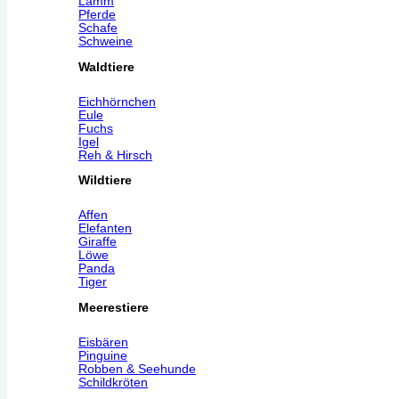
Lamm
Pferde
Schafe
Schweine
Waldtiere
Eichhörnchen
Eule
Fuchs
Igel
Reh & Hirsch
Wildtiere
Affen
Elefanten
Giraffe
Löwe
Panda
Tiger
Meerestiere
Eisbären
Pinguine
Robben & Seehunde
Schildkröten