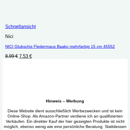
Schnellansicht
Nici
NICI Glubschis Fledermaus Baako mehrfarbig 15 cm 45552
Ursprünglicher
Aktueller
8.99
€
7.53
€
Preis
Preis
war:
ist:
8.99 €
7.53 €.
Hinweis – Werbung
Diese Website dient ausschließlich Werbezwecken und ist kein
Online-Shop. Als Amazon-Partner verdiene ich an qualifizierten
Verkäufen. Ein direkter Kauf der hier gezeigten Produkte ist nicht
möglich, ebenso wenig wie eine persönliche Beratung. Stattdessen