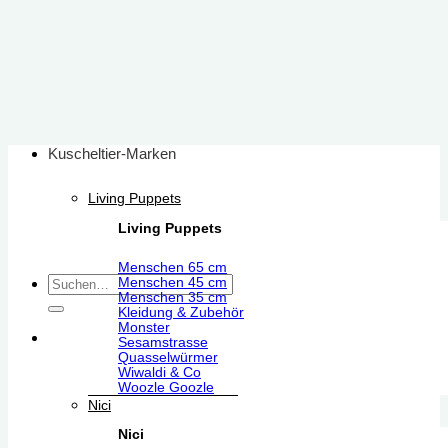
Zum
Inhalt
springen
Kuscheltier-Marken
Living Puppets
Living Puppets
Menschen 65 cm
Suchen
Menschen 45 cm
Menschen 35 cm
nach:
Kleidung & Zubehör
Monster
Sesamstrasse
Quasselwürmer
Wiwaldi & Co
Woozle Goozle
Nici
Nici