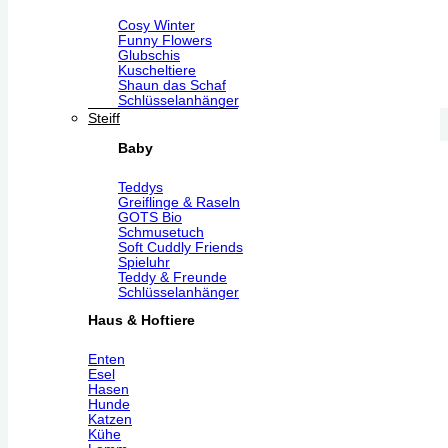
Cosy Winter
Funny Flowers
Glubschis
Kuscheltiere
Shaun das Schaf
Schlüsselanhänger
Steiff
Baby
Teddys
Greiflinge & Raseln
GOTS Bio
Schmusetuch
Soft Cuddly Friends
Spieluhr
Teddy & Freunde
Schlüsselanhänger
Haus & Hoftiere
Enten
Esel
Hasen
Hunde
Katzen
Kühe