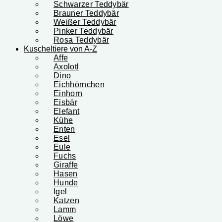
Schwarzer Teddybär
Brauner Teddybär
Weißer Teddybär
Pinker Teddybär
Rosa Teddybär
Kuscheltiere von A-Z
Affe
Axolotl
Dino
Eichhörnchen
Einhorn
Eisbär
Elefant
Kühe
Enten
Esel
Eule
Fuchs
Giraffe
Hasen
Hunde
Igel
Katzen
Lamm
Löwe