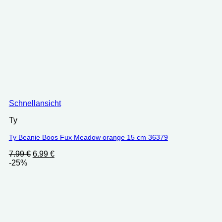
Schnellansicht
Ty
Ty Beanie Boos Fux Meadow orange 15 cm 36379
Ursprünglicher
Aktueller
7.99
€
6.99
€
Preis
Preis
-25%
war:
ist:
7.99 €
6.99 €.