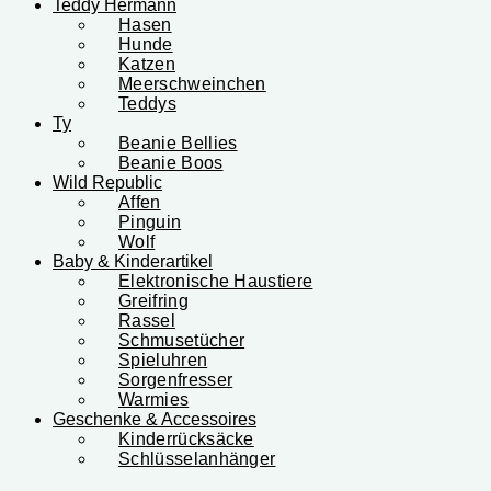
Teddy Hermann
Hasen
Hunde
Katzen
Meerschweinchen
Teddys
Ty
Beanie Bellies
Beanie Boos
Wild Republic
Affen
Pinguin
Wolf
Baby & Kinderartikel
Elektronische Haustiere
Greifring
Rassel
Schmusetücher
Spieluhren
Sorgenfresser
Warmies
Geschenke & Accessoires
Kinderrücksäcke
Schlüsselanhänger