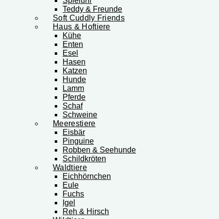
Spieluhr
Teddy & Freunde
Soft Cuddly Friends
Haus & Hoftiere
Kühe
Enten
Esel
Hasen
Katzen
Hunde
Lamm
Pferde
Schaf
Schweine
Meerestiere
Eisbär
Pinguine
Robben & Seehunde
Schildkröten
Waldtiere
Eichhörnchen
Eule
Fuchs
Igel
Reh & Hirsch