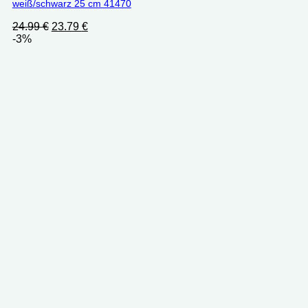
weiß/schwarz 25 cm 41470
Ursprünglicher
Aktueller
24.99
€
23.79
€
Preis
Preis
-3%
war:
ist:
24.99 €
23.79 €.