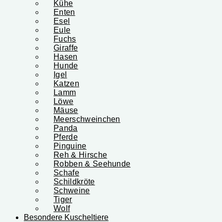
Kühe
Enten
Esel
Eule
Fuchs
Giraffe
Hasen
Hunde
Igel
Katzen
Lamm
Löwe
Mäuse
Meerschweinchen
Panda
Pferde
Pinguine
Reh & Hirsche
Robben & Seehunde
Schafe
Schildkröte
Schweine
Tiger
Wolf
Besondere Kuscheltiere