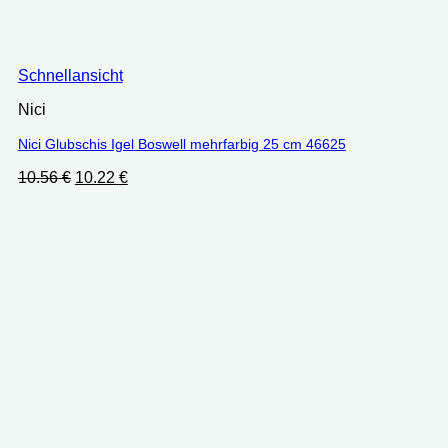
Schnellansicht
Nici
Nici Glubschis Igel Boswell mehrfarbig 25 cm 46625
Ursprünglicher
Aktueller
10.56
€
10.22
€
Preis
Preis
war:
ist:
10.56 €
10.22 €.