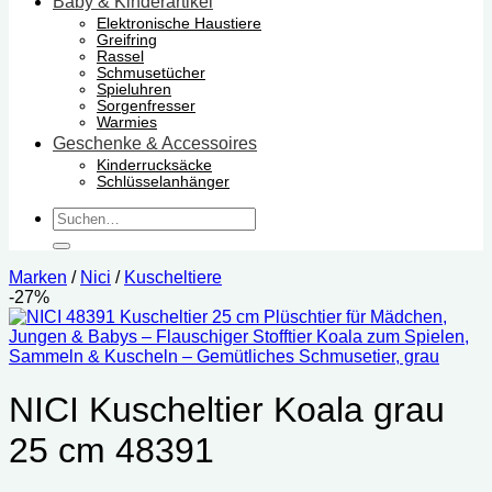
Baby & Kinderartikel
Elektronische Haustiere
Greifring
Rassel
Schmusetücher
Spieluhren
Sorgenfresser
Warmies
Geschenke & Accessoires
Kinderrucksäcke
Schlüsselanhänger
Suchen
nach:
Marken
/
Nici
/
Kuscheltiere
-27%
NICI Kuscheltier Koala grau
25 cm 48391