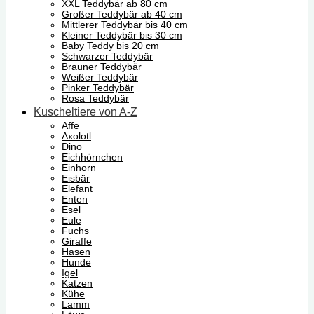
XXL Teddybär ab 80 cm
Großer Teddybär ab 40 cm
Mittlerer Teddybär bis 40 cm
Kleiner Teddybär bis 30 cm
Baby Teddy bis 20 cm
Schwarzer Teddybär
Brauner Teddybär
Weißer Teddybär
Pinker Teddybär
Rosa Teddybär
Kuscheltiere von A-Z
Affe
Axolotl
Dino
Eichhörnchen
Einhorn
Eisbär
Elefant
Enten
Esel
Eule
Fuchs
Giraffe
Hasen
Hunde
Igel
Katzen
Kühe
Lamm