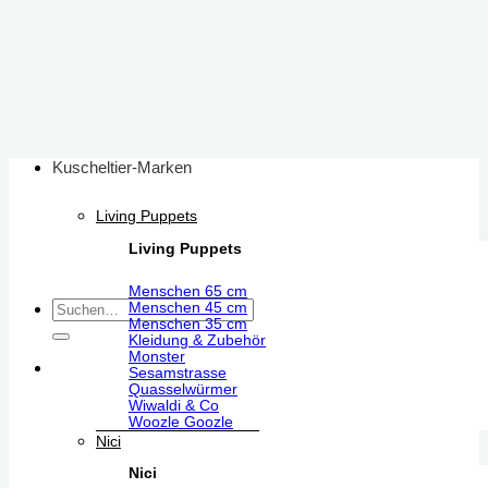
Zum
Inhalt
springen
Kuscheltier-Marken
Living Puppets
Living Puppets
Menschen 65 cm
Suchen
Menschen 45 cm
Menschen 35 cm
nach:
Kleidung & Zubehör
Monster
Sesamstrasse
Quasselwürmer
Wiwaldi & Co
Woozle Goozle
Nici
Nici