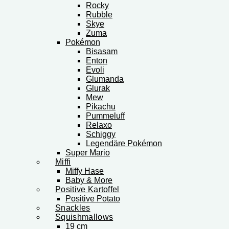
Rocky
Rubble
Skye
Zuma
Pokémon
Bisasam
Enton
Evoli
Glumanda
Glurak
Mew
Pikachu
Pummeluff
Relaxo
Schiggy
Legendäre Pokémon
Super Mario
Miffi
Miffy Hase
Baby & More
Positive Kartoffel
Positive Potato
Snackles
Squishmallows
19 cm