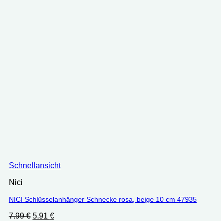
Schnellansicht
Nici
NICI Schlüsselanhänger Schnecke rosa, beige 10 cm 47935
Ursprünglicher
Aktueller
7.99
€
5.91
€