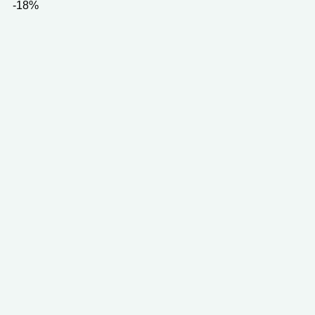
Preis
Preis
-18%
war:
ist:
7.99 €
5.91 €.