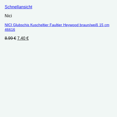
Schnellansicht
Nici
NICI Glubschis Kuscheltier Faultier Heywood braun/weiß 15 cm
46616
Ursprünglicher
Aktueller
8.99
€
7.40
€
Preis
Preis
war:
ist:
8.99 €
7.40 €.