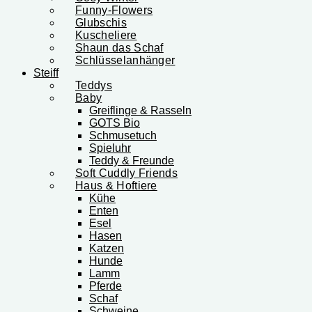
Funny-Flowers
Glubschis
Kuscheliere
Shaun das Schaf
Schlüsselanhänger
Steiff
Teddys
Baby
Greiflinge & Rasseln
GOTS Bio
Schmusetuch
Spieluhr
Teddy & Freunde
Soft Cuddly Friends
Haus & Hoftiere
Kühe
Enten
Esel
Hasen
Katzen
Hunde
Lamm
Pferde
Schaf
Schweine