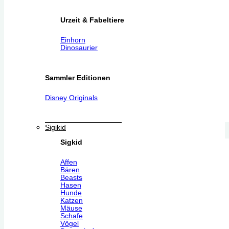
Urzeit & Fabeltiere
Einhorn
Dinosaurier
Sammler Editionen
Disney Originals
Sigikid
Sigkid
Affen
Bären
Beasts
Hasen
Hunde
Katzen
Mäuse
Schafe
Vögel