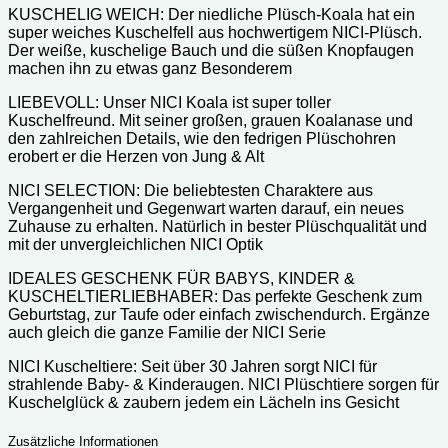
KUSCHELIG WEICH: Der niedliche Plüsch-Koala hat ein
super weiches Kuschelfell aus hochwertigem NICI-Plüsch.
Der weiße, kuschelige Bauch und die süßen Knopfaugen
machen ihn zu etwas ganz Besonderem
LIEBEVOLL: Unser NICI Koala ist super toller
Kuschelfreund. Mit seiner großen, grauen Koalanase und
den zahlreichen Details, wie den fedrigen Plüschohren
erobert er die Herzen von Jung & Alt
NICI SELECTION: Die beliebtesten Charaktere aus
Vergangenheit und Gegenwart warten darauf, ein neues
Zuhause zu erhalten. Natürlich in bester Plüschqualität und
mit der unvergleichlichen NICI Optik
IDEALES GESCHENK FÜR BABYS, KINDER &
KUSCHELTIERLIEBHABER: Das perfekte Geschenk zum
Geburtstag, zur Taufe oder einfach zwischendurch. Ergänze
auch gleich die ganze Familie der NICI Serie
NICI Kuscheltiere: Seit über 30 Jahren sorgt NICI für
strahlende Baby- & Kinderaugen. NICI Plüschtiere sorgen für
Kuschelglück & zaubern jedem ein Lächeln ins Gesicht
Zusätzliche Informationen