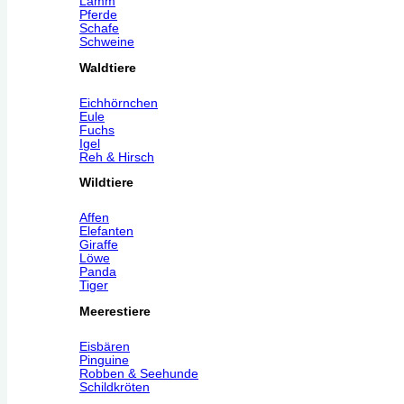
Lamm
Pferde
Schafe
Schweine
Waldtiere
Eichhörnchen
Eule
Fuchs
Igel
Reh & Hirsch
Wildtiere
Affen
Elefanten
Giraffe
Löwe
Panda
Tiger
Meerestiere
Eisbären
Pinguine
Robben & Seehunde
Schildkröten