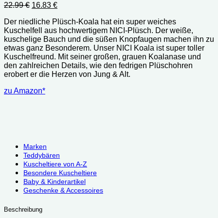
Ursprünglicher
Aktueller
22.99
€
16.83
€
Preis
Preis
Der niedliche Plüsch-Koala hat ein super weiches
war:
ist:
Kuschelfell aus hochwertigem NICI-Plüsch. Der weiße,
22.99 €
16.83 €.
kuschelige Bauch und die süßen Knopfaugen machen ihn zu
etwas ganz Besonderem. Unser NICI Koala ist super toller
Kuschelfreund. Mit seiner großen, grauen Koalanase und
den zahlreichen Details, wie den fedrigen Plüschohren
erobert er die Herzen von Jung & Alt.
zu Amazon*
Marken
Teddybären
Kuscheltiere von A-Z
Besondere Kuscheltiere
Baby & Kinderartikel
Geschenke & Accessoires
Beschreibung