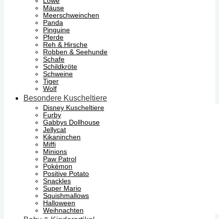
Löwe
Mäuse
Meerschweinchen
Panda
Pinguine
Pferde
Reh & Hirsche
Robben & Seehunde
Schafe
Schildkröte
Schweine
Tiger
Wolf
Besondere Kuscheltiere
Disney Kuscheltiere
Furby
Gabbys Dollhouse
Jellycat
Kikaninchen
Miffi
Minions
Paw Patrol
Pokémon
Positive Potato
Snackles
Super Mario
Squishmallows
Halloween
Weihnachten