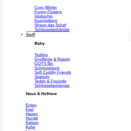
Cosy Winter
Funny Flowers
Glubschis
Kuscheltiere
Shaun das Schaf
Schlüsselanhänger
Steiff
Baby
Teddys
Greiflinge & Raseln
GOTS Bio
Schmusetuch
Soft Cuddly Friends
Spieluhr
Teddy & Freunde
Schlüsselanhänger
Haus & Hoftiere
Enten
Esel
Hasen
Hunde
Katzen
Kühe