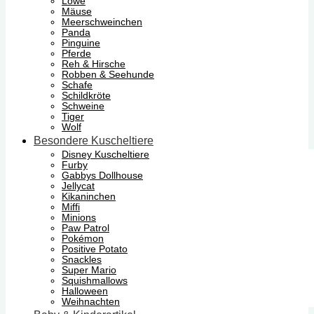
Löwe
Mäuse
Meerschweinchen
Panda
Pinguine
Pferde
Reh & Hirsche
Robben & Seehunde
Schafe
Schildkröte
Schweine
Tiger
Wolf
Besondere Kuscheltiere
Disney Kuscheltiere
Furby
Gabbys Dollhouse
Jellycat
Kikaninchen
Miffi
Minions
Paw Patrol
Pokémon
Positive Potato
Snackles
Super Mario
Squishmallows
Halloween
Weihnachten