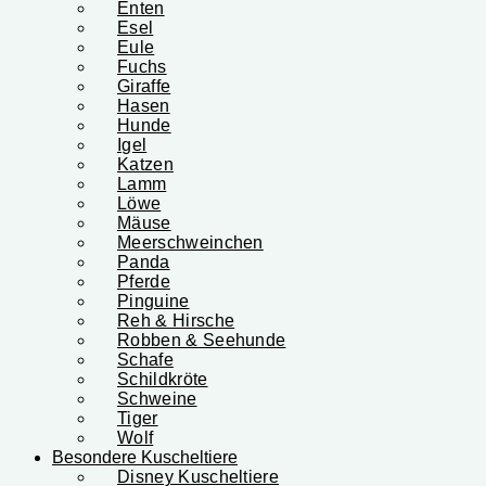
Enten
Esel
Eule
Fuchs
Giraffe
Hasen
Hunde
Igel
Katzen
Lamm
Löwe
Mäuse
Meerschweinchen
Panda
Pferde
Pinguine
Reh & Hirsche
Robben & Seehunde
Schafe
Schildkröte
Schweine
Tiger
Wolf
Besondere Kuscheltiere
Disney Kuscheltiere