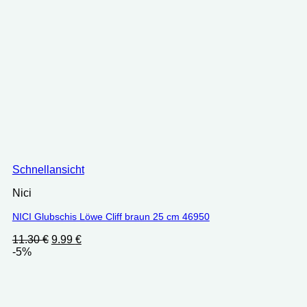
Schnellansicht
Nici
NICI Glubschis Löwe Cliff braun 25 cm 46950
Ursprünglicher
Aktueller
11.30
€
9.99
€
Preis
Preis
-5%
war:
ist:
11.30 €
9.99 €.