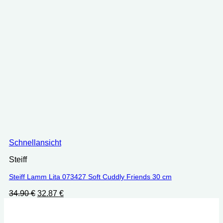
Schnellansicht
Steiff
Steiff Lamm Lita 073427 Soft Cuddly Friends 30 cm
Ursprünglicher
Aktueller
34.90
€
32.87
€
Preis
Preis
war:
ist:
34.90 €
32.87 €.