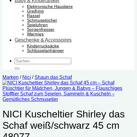
Baby & Kinderartikel
Elektronische Haustiere
Greifring
Rassel
Schmusetücher
Spieluhren
Sorgenfresser
Warmies
Geschenke & Accessoires
Kinderrucksäcke
Schlüsselanhänger
Suchen
nach:
Marken
/
Nici
/
Shaun das Schaf
NICI Kuscheltier Shirley das
Schaf weiß/schwarz 45 cm
‎48077