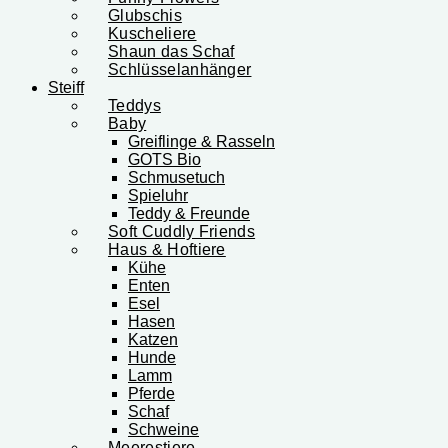
Glubschis
Kuscheliere
Shaun das Schaf
Schlüsselanhänger
Steiff
Teddys
Baby
Greiflinge & Rasseln
GOTS Bio
Schmusetuch
Spieluhr
Teddy & Freunde
Soft Cuddly Friends
Haus & Hoftiere
Kühe
Enten
Esel
Hasen
Katzen
Hunde
Lamm
Pferde
Schaf
Schweine
Meerestiere