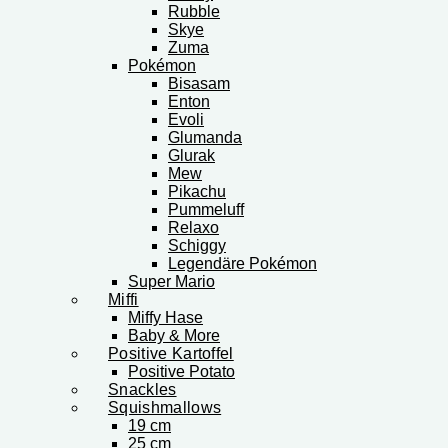
Rubble
Skye
Zuma
Pokémon
Bisasam
Enton
Evoli
Glumanda
Glurak
Mew
Pikachu
Pummeluff
Relaxo
Schiggy
Legendäre Pokémon
Super Mario
Miffi
Miffy Hase
Baby & More
Positive Kartoffel
Positive Potato
Snackles
Squishmallows
19 cm
25 cm