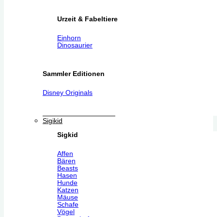
Urzeit & Fabeltiere
Einhorn
Dinosaurier
Sammler Editionen
Disney Originals
Sigikid
Sigkid
Affen
Bären
Beasts
Hasen
Hunde
Katzen
Mäuse
Schafe
Vögel