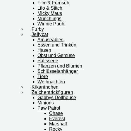
Film & Fernseh
Lilo & Stitch
Micky Maus
Munchlings
Winnie Puuh
Furby
Jellycat
Amuseables
Essen und Trinken
Hasen
Obst und Gemüse
Patisserie
Pflanzen und Blumen
Schlüsselanhänger
Tiere
Weihnachten
Kikaninchen
Zeichentrickfiguren
Gabbys Dollhouse
Minions
Paw Patrol
Chase
Everest
Marshall
Rocky