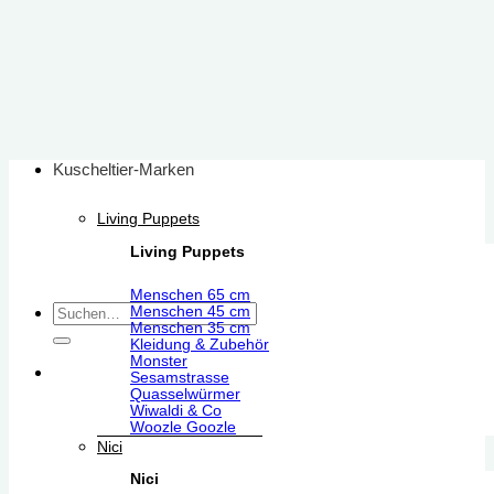
Zum
Inhalt
springen
Kuscheltier-Marken
Living Puppets
Living Puppets
Menschen 65 cm
Suchen
Menschen 45 cm
Menschen 35 cm
nach:
Kleidung & Zubehör
Monster
Sesamstrasse
Quasselwürmer
Wiwaldi & Co
Woozle Goozle
Nici
Nici