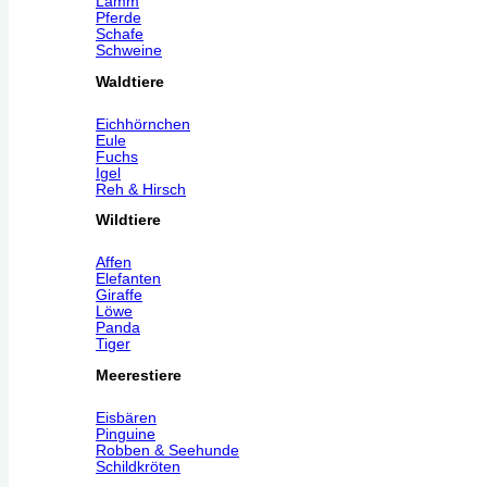
Lamm
Pferde
Schafe
Schweine
Waldtiere
Eichhörnchen
Eule
Fuchs
Igel
Reh & Hirsch
Wildtiere
Affen
Elefanten
Giraffe
Löwe
Panda
Tiger
Meerestiere
Eisbären
Pinguine
Robben & Seehunde
Schildkröten