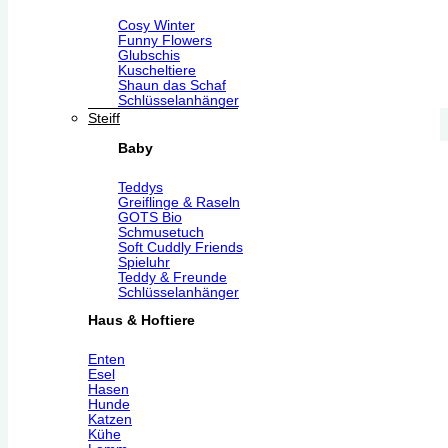
Cosy Winter
Funny Flowers
Glubschis
Kuscheltiere
Shaun das Schaf
Schlüsselanhänger
Steiff
Baby
Teddys
Greiflinge & Raseln
GOTS Bio
Schmusetuch
Soft Cuddly Friends
Spieluhr
Teddy & Freunde
Schlüsselanhänger
Haus & Hoftiere
Enten
Esel
Hasen
Hunde
Katzen
Kühe