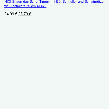
NICI Shaun das Schaf Timmy mit Bär Schnuller und Schlafmütze
weiß/schwarz 25 cm 41470
Ursprünglicher
Aktueller
24.99
€
23.79
€
Preis
Preis
war:
ist:
24.99 €
23.79 €.