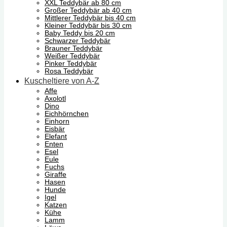
XXL Teddybär ab 80 cm
Großer Teddybär ab 40 cm
Mittlerer Teddybär bis 40 cm
Kleiner Teddybär bis 30 cm
Baby Teddy bis 20 cm
Schwarzer Teddybär
Brauner Teddybär
Weißer Teddybär
Pinker Teddybär
Rosa Teddybär
Kuscheltiere von A-Z
Affe
Axolotl
Dino
Eichhörnchen
Einhorn
Eisbär
Elefant
Enten
Esel
Eule
Fuchs
Giraffe
Hasen
Hunde
Igel
Katzen
Kühe
Lamm