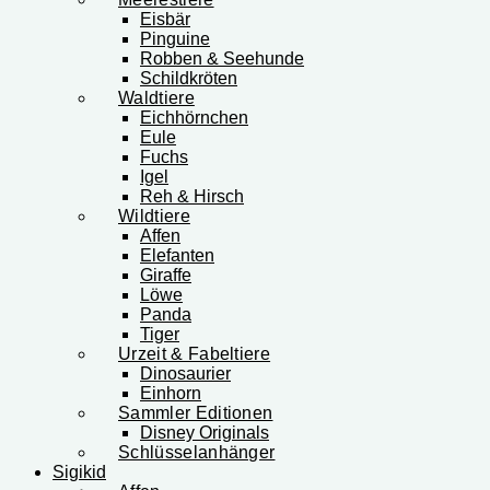
Eisbär
Pinguine
Robben & Seehunde
Schildkröten
Waldtiere
Eichhörnchen
Eule
Fuchs
Igel
Reh & Hirsch
Wildtiere
Affen
Elefanten
Giraffe
Löwe
Panda
Tiger
Urzeit & Fabeltiere
Dinosaurier
Einhorn
Sammler Editionen
Disney Originals
Schlüsselanhänger
Sigikid