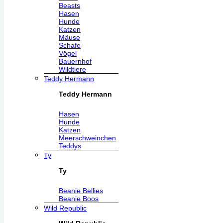
Beasts
Hasen
Hunde
Katzen
Mäuse
Schafe
Vögel
Bauernhof
Wildtiere
Teddy Hermann
Teddy Hermann
Hasen
Hunde
Katzen
Meerschweinchen
Teddys
Ty
Ty
Beanie Bellies
Beanie Boos
Wild Republic