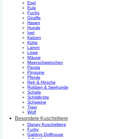
Esel
Eule
Fuchs
Giraffe
Hasen
Hunde
Igel
Katzen
Kühe
Lamm
Löwe
Mäuse
Meerschweinchen
Panda
Pinguine
Pferde
Reh & Hirsche
Robben & Seehunde
Schafe
Schildkröte
Schweine
Tiger
Wolf
Besondere Kuscheltiere
Disney Kuscheltiere
Furby
Gabbys Dollhouse