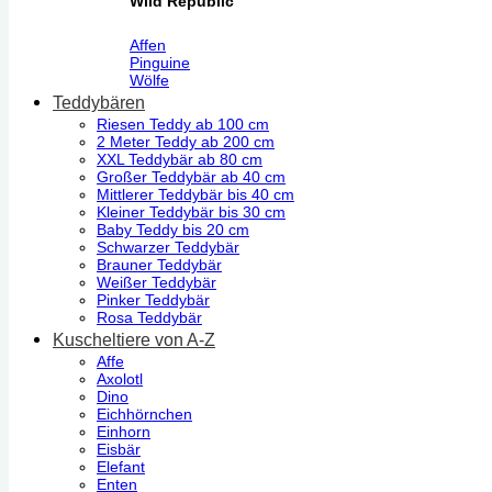
Wild Republic
Affen
Pinguine
Wölfe
Teddybären
Riesen Teddy ab 100 cm
2 Meter Teddy ab 200 cm
XXL Teddybär ab 80 cm
Großer Teddybär ab 40 cm
Mittlerer Teddybär bis 40 cm
Kleiner Teddybär bis 30 cm
Baby Teddy bis 20 cm
Schwarzer Teddybär
Brauner Teddybär
Weißer Teddybär
Pinker Teddybär
Rosa Teddybär
Kuscheltiere von A-Z
Affe
Axolotl
Dino
Eichhörnchen
Einhorn
Eisbär
Elefant
Enten