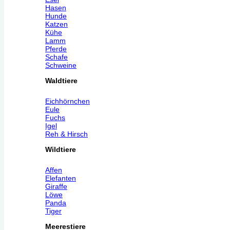
Hasen
Hunde
Katzen
Kühe
Lamm
Pferde
Schafe
Schweine
Waldtiere
Eichhörnchen
Eule
Fuchs
Igel
Reh & Hirsch
Wildtiere
Affen
Elefanten
Giraffe
Löwe
Panda
Tiger
Meerestiere