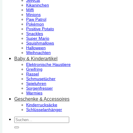
Jellycat
Kikaninchen
Miffi
Minions
Paw Patrol
Pokémon
Positive Potato
Snackles
Super Mario
Squishmallows
Halloween
Weihnachten
Baby & Kinderartikel
Elektronische Haustiere
Greifring
Rassel
Schmusetücher
Spieluhren
Sorgenfresser
Warmies
Geschenke & Accessoires
Kinderrucksäcke
Schlüsselanhänger
Suchen
nach: