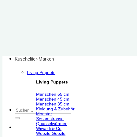
Zum
Inhalt
springen
Kuscheltier-Marken
Living Puppets
Living Puppets
Menschen 65 cm
Menschen 45 cm
Menschen 35 cm
Kleidung & Zubehör
Suchen
Monster
nach:
Sesamstrasse
Quasselwürmer
Wiwaldi & Co
Woozle Goozle