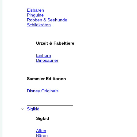
Eisbären
Pinguine
Robben & Seehunde
Schildkröten
Urzeit & Fabeltiere
Einhorn
Dinosaurier
Sammler Editionen
Disney Originals
Sigikid
Sigkid
Affen
Bären