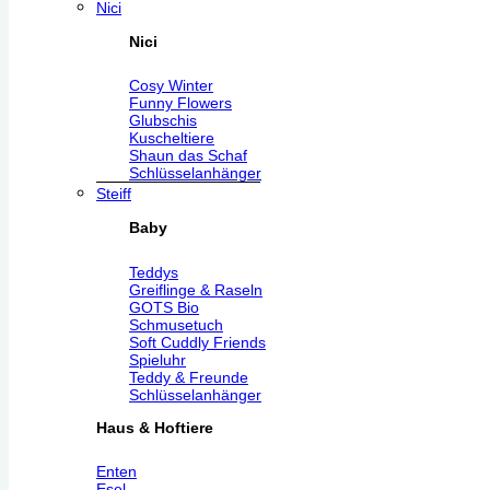
Nici
Nici
Cosy Winter
Funny Flowers
Glubschis
Kuscheltiere
Shaun das Schaf
Schlüsselanhänger
Steiff
Baby
Teddys
Greiflinge & Raseln
GOTS Bio
Schmusetuch
Soft Cuddly Friends
Spieluhr
Teddy & Freunde
Schlüsselanhänger
Haus & Hoftiere
Enten
Esel