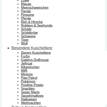
Löwe
Mäuse
Meerschweinchen
Panda
Pinguine
Pferde
Reh & Hirsche
Robben & Seehunde
Schafe
Schildkröte
Schweine
Tiger
Wolf
Besondere Kuscheltiere
Disney Kuscheltiere
Furby
Gabbys Dollhouse
Jellycat
Kikaninchen
Miffi
Minions
Paw Patrol
Pokémon
Positive Potato
Snackles
Super Mario
Squishmallows
Halloween
Weihnachten