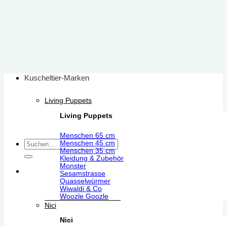
Zum
Inhalt
springen
Kuscheltier-Marken
Living Puppets
Living Puppets
Menschen 65 cm
Suchen
Menschen 45 cm
Menschen 35 cm
nach:
Kleidung & Zubehör
Monster
Sesamstrasse
Quasselwürmer
Wiwaldi & Co
Woozle Goozle
Nici
Nici