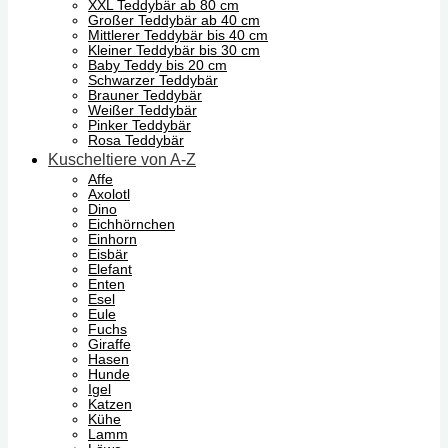
XXL Teddybär ab 80 cm
Großer Teddybär ab 40 cm
Mittlerer Teddybär bis 40 cm
Kleiner Teddybär bis 30 cm
Baby Teddy bis 20 cm
Schwarzer Teddybär
Brauner Teddybär
Weißer Teddybär
Pinker Teddybär
Rosa Teddybär
Kuscheltiere von A-Z
Affe
Axolotl
Dino
Eichhörnchen
Einhorn
Eisbär
Elefant
Enten
Esel
Eule
Fuchs
Giraffe
Hasen
Hunde
Igel
Katzen
Kühe
Lamm