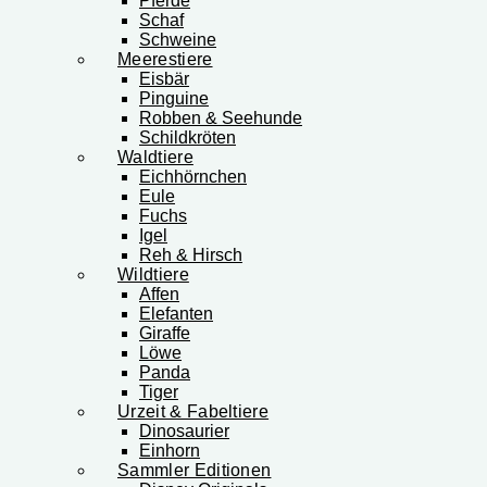
Pferde
Schaf
Schweine
Meerestiere
Eisbär
Pinguine
Robben & Seehunde
Schildkröten
Waldtiere
Eichhörnchen
Eule
Fuchs
Igel
Reh & Hirsch
Wildtiere
Affen
Elefanten
Giraffe
Löwe
Panda
Tiger
Urzeit & Fabeltiere
Dinosaurier
Einhorn
Sammler Editionen