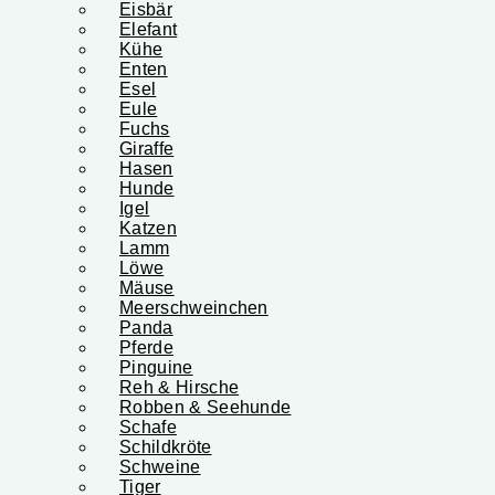
Eisbär
Elefant
Kühe
Enten
Esel
Eule
Fuchs
Giraffe
Hasen
Hunde
Igel
Katzen
Lamm
Löwe
Mäuse
Meerschweinchen
Panda
Pferde
Pinguine
Reh & Hirsche
Robben & Seehunde
Schafe
Schildkröte
Schweine
Tiger