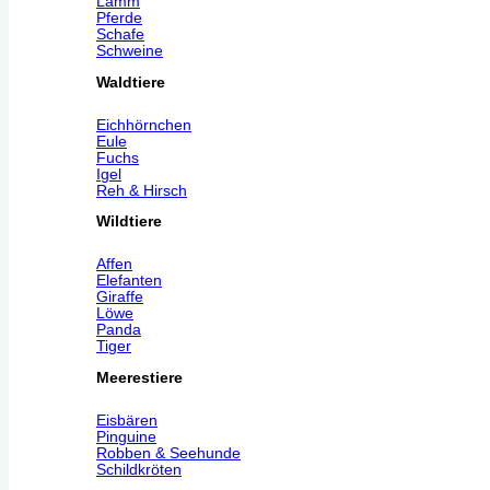
Lamm
Pferde
Schafe
Schweine
Waldtiere
Eichhörnchen
Eule
Fuchs
Igel
Reh & Hirsch
Wildtiere
Affen
Elefanten
Giraffe
Löwe
Panda
Tiger
Meerestiere
Eisbären
Pinguine
Robben & Seehunde
Schildkröten