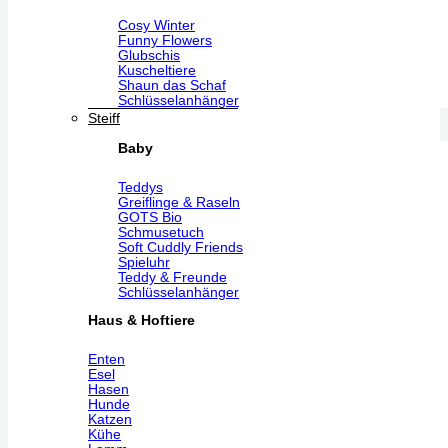
Cosy Winter
Funny Flowers
Glubschis
Kuscheltiere
Shaun das Schaf
Schlüsselanhänger
Steiff
Baby
Teddys
Greiflinge & Raseln
GOTS Bio
Schmusetuch
Soft Cuddly Friends
Spieluhr
Teddy & Freunde
Schlüsselanhänger
Haus & Hoftiere
Enten
Esel
Hasen
Hunde
Katzen
Kühe