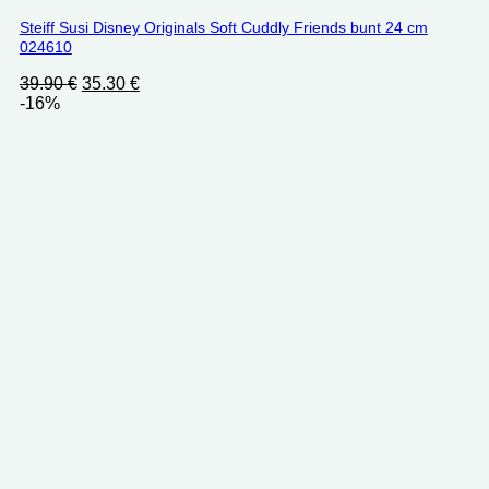
Steiff Susi Disney Originals Soft Cuddly Friends bunt 24 cm
024610
Ursprünglicher
Aktueller
39.90
€
35.30
€
Preis
Preis
-16%
war:
ist:
39.90 €
35.30 €.