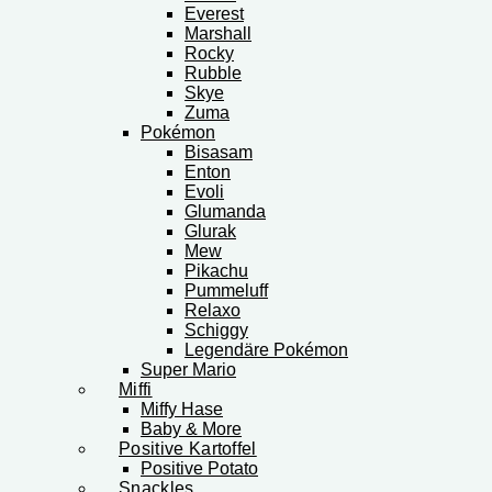
Everest
Marshall
Rocky
Rubble
Skye
Zuma
Pokémon
Bisasam
Enton
Evoli
Glumanda
Glurak
Mew
Pikachu
Pummeluff
Relaxo
Schiggy
Legendäre Pokémon
Super Mario
Miffi
Miffy Hase
Baby & More
Positive Kartoffel
Positive Potato
Snackles