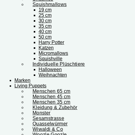
Squishmallows
19 cm
25 cm
30 cm
35 cm
40 cm
50 cm
Harry Potter
Katzen
Micromallows
Squishville
Individuelle Plüschtiere
Halloween
Weihnachten
Marken
Living Puppets
Menschen 65 cm
Menschen 45 cm
Menschen 35 cm
Kleidung & Zubehör
Monster
Sesamstrasse
Quasselwürmer
Wiwaldi & Co
Woozle Goozle