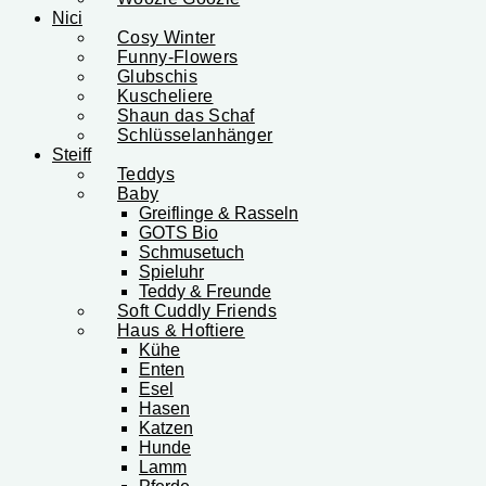
Nici
Cosy Winter
Funny-Flowers
Glubschis
Kuscheliere
Shaun das Schaf
Schlüsselanhänger
Steiff
Teddys
Baby
Greiflinge & Rasseln
GOTS Bio
Schmusetuch
Spieluhr
Teddy & Freunde
Soft Cuddly Friends
Haus & Hoftiere
Kühe
Enten
Esel
Hasen
Katzen
Hunde
Lamm