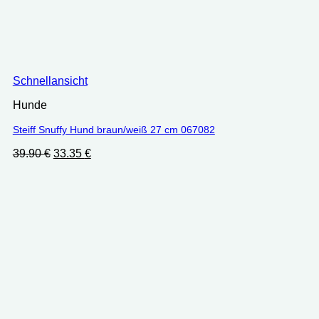
Schnellansicht
Hunde
Steiff Snuffy Hund braun/weiß 27 cm 067082
Ursprünglicher
Aktueller
39.90
€
33.35
€
Preis
Preis
war:
ist:
39.90 €
33.35 €.