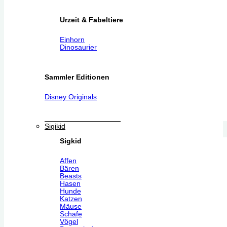
Urzeit & Fabeltiere
Einhorn
Dinosaurier
Sammler Editionen
Disney Originals
Sigikid
Sigkid
Affen
Bären
Beasts
Hasen
Hunde
Katzen
Mäuse
Schafe
Vögel