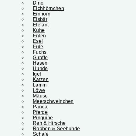
Dino
Eichhörnchen
Einhorn
Eisbär
Elefant
Kühe
Enten
Esel
Eule
Fuchs
Giraffe
Hasen
Hunde
Igel
Katzen
Lamm
Löwe
Mäuse
Meerschweinchen
Panda
Pferde
Pinguine
Reh & Hirsche
Robben & Seehunde
Schafe