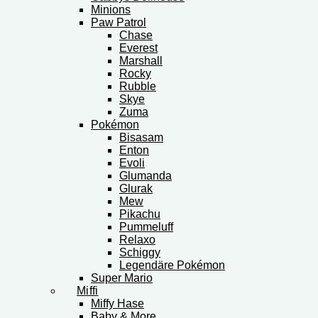
Minions
Paw Patrol
Chase
Everest
Marshall
Rocky
Rubble
Skye
Zuma
Pokémon
Bisasam
Enton
Evoli
Glumanda
Glurak
Mew
Pikachu
Pummeluff
Relaxo
Schiggy
Legendäre Pokémon
Super Mario
Miffi
Miffy Hase
Baby & More