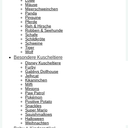
Löwe
Mäuse
Meerschweinchen
Panda
Pinguine
Pferde
Reh & Hirsche
Robben & Seehunde
Schafe
Schildkröte
Schweine
Tiger
Wolf
Besondere Kuscheltiere
Disney Kuscheltiere
Furby
Gabbys Dollhouse
Jellycat
Kikaninchen
Miffi
Minions
Paw Patrol
Pokémon
Positive Potato
Snackles
Super Mario
Squishmallows
Halloween
Weihnachten