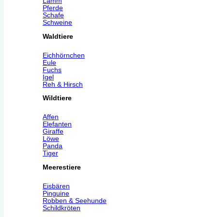
Lamm
Pferde
Schafe
Schweine
Waldtiere
Eichhörnchen
Eule
Fuchs
Igel
Reh & Hirsch
Wildtiere
Affen
Elefanten
Giraffe
Löwe
Panda
Tiger
Meerestiere
Eisbären
Pinguine
Robben & Seehunde
Schildkröten