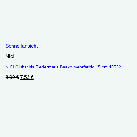
Schnellansicht
Nici
NICI Glubschis Fledermaus Baako mehrfarbig 15 cm 45552
Ursprünglicher
Aktueller
8.99
€
7.53
€
Preis
Preis
war:
ist:
8.99 €
7.53 €.