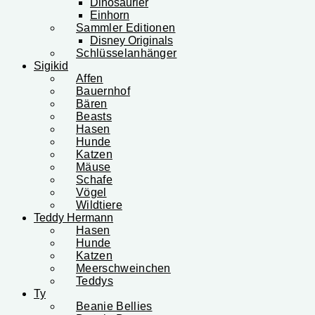
Dinosaurier
Einhorn
Sammler Editionen
Disney Originals
Schlüsselanhänger
Sigikid
Affen
Bauernhof
Bären
Beasts
Hasen
Hunde
Katzen
Mäuse
Schafe
Vögel
Wildtiere
Teddy Hermann
Hasen
Hunde
Katzen
Meerschweinchen
Teddys
Ty
Beanie Bellies