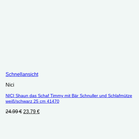
Schnellansicht
Nici
NICI Shaun das Schaf Timmy mit Bär Schnuller und Schlafmütze
weiß/schwarz 25 cm 41470
Ursprünglicher
Aktueller
24.99
€
23.79
€
Preis
Preis
war:
ist:
24.99 €
23.79 €.