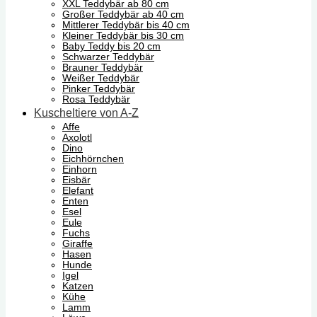
XXL Teddybär ab 80 cm
Großer Teddybär ab 40 cm
Mittlerer Teddybär bis 40 cm
Kleiner Teddybär bis 30 cm
Baby Teddy bis 20 cm
Schwarzer Teddybär
Brauner Teddybär
Weißer Teddybär
Pinker Teddybär
Rosa Teddybär
Kuscheltiere von A-Z
Affe
Axolotl
Dino
Eichhörnchen
Einhorn
Eisbär
Elefant
Enten
Esel
Eule
Fuchs
Giraffe
Hasen
Hunde
Igel
Katzen
Kühe
Lamm