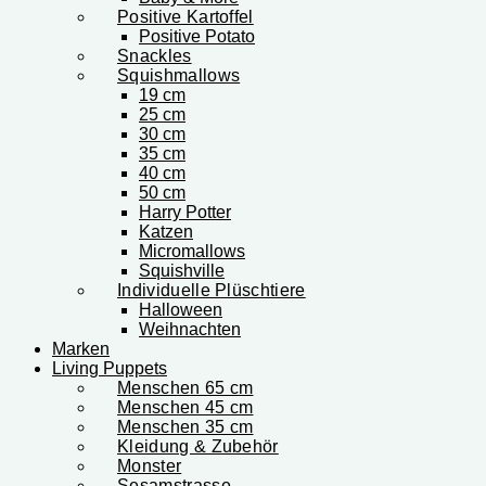
Positive Kartoffel
Positive Potato
Snackles
Squishmallows
19 cm
25 cm
30 cm
35 cm
40 cm
50 cm
Harry Potter
Katzen
Micromallows
Squishville
Individuelle Plüschtiere
Halloween
Weihnachten
Marken
Living Puppets
Menschen 65 cm
Menschen 45 cm
Menschen 35 cm
Kleidung & Zubehör
Monster
Sesamstrasse