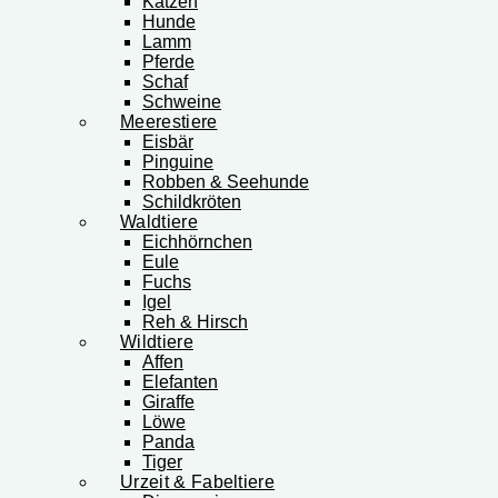
Katzen
Hunde
Lamm
Pferde
Schaf
Schweine
Meerestiere
Eisbär
Pinguine
Robben & Seehunde
Schildkröten
Waldtiere
Eichhörnchen
Eule
Fuchs
Igel
Reh & Hirsch
Wildtiere
Affen
Elefanten
Giraffe
Löwe
Panda
Tiger
Urzeit & Fabeltiere