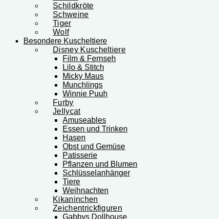
Schildkröte
Schweine
Tiger
Wolf
Besondere Kuscheltiere
Disney Kuscheltiere
Film & Fernseh
Lilo & Stitch
Micky Maus
Munchlings
Winnie Puuh
Furby
Jellycat
Amuseables
Essen und Trinken
Hasen
Obst und Gemüse
Patisserie
Pflanzen und Blumen
Schlüsselanhänger
Tiere
Weihnachten
Kikaninchen
Zeichentrickfiguren
Gabbys Dollhouse