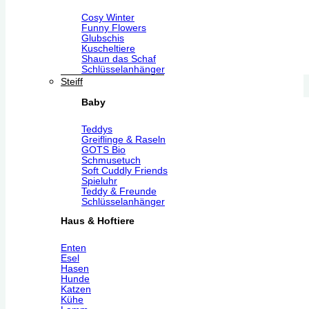
Cosy Winter
Funny Flowers
Glubschis
Kuscheltiere
Shaun das Schaf
Schlüsselanhänger
Steiff
Baby
Teddys
Greiflinge & Raseln
GOTS Bio
Schmusetuch
Soft Cuddly Friends
Spieluhr
Teddy & Freunde
Schlüsselanhänger
Haus & Hoftiere
Enten
Esel
Hasen
Hunde
Katzen
Kühe