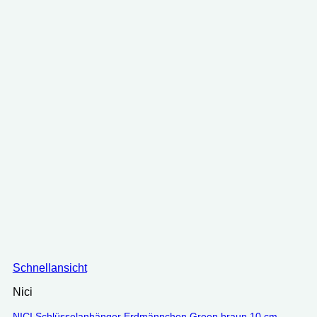
Schnellansicht
Nici
NICI Schlüsselanhänger Erdmännchen Green braun 10 cm