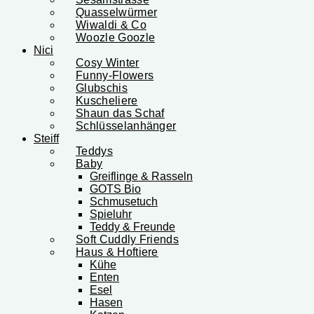
Quasselwürmer
Wiwaldi & Co
Woozle Goozle
Nici
Cosy Winter
Funny-Flowers
Glubschis
Kuscheliere
Shaun das Schaf
Schlüsselanhänger
Steiff
Teddys
Baby
Greiflinge & Rasseln
GOTS Bio
Schmusetuch
Spieluhr
Teddy & Freunde
Soft Cuddly Friends
Haus & Hoftiere
Kühe
Enten
Esel
Hasen