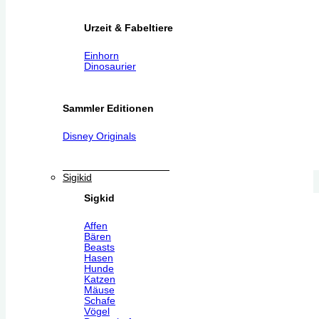
Urzeit & Fabeltiere
Einhorn
Dinosaurier
Sammler Editionen
Disney Originals
Sigikid
Sigkid
Affen
Bären
Beasts
Hasen
Hunde
Katzen
Mäuse
Schafe
Vögel