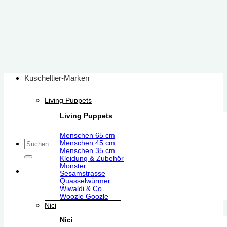
Zum
Inhalt
springen
Kuscheltier-Marken
Living Puppets
Living Puppets
Menschen 65 cm
Suchen
Menschen 45 cm
Menschen 35 cm
nach:
Kleidung & Zubehör
Monster
Sesamstrasse
Quasselwürmer
Wiwaldi & Co
Woozle Goozle
Nici
Nici