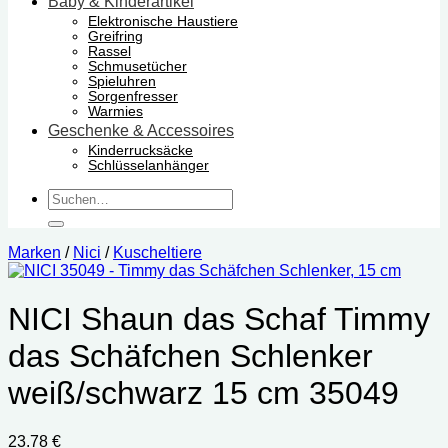
Baby & Kinderartikel
Elektronische Haustiere
Greifring
Rassel
Schmusetücher
Spieluhren
Sorgenfresser
Warmies
Geschenke & Accessoires
Kinderrucksäcke
Schlüsselanhänger
Suchen
nach:
Marken
/
Nici
/
Kuscheltiere
NICI Shaun das Schaf Timmy
das Schäfchen Schlenker
weiß/schwarz 15 cm 35049
23.78
€