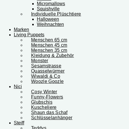
Micromallows
Squishville
Individuelle Plüschtiere
Halloween
Weihnachten
Marken
Living Puppets
Menschen 65 cm
Menschen 45 cm
Menschen 35 cm
Kleidung & Zubehör
Monster
Sesamstrasse
Quasselwürmer
Wiwaldi & Co
Woozle Goozle
Nici
Cosy Winter
Funny-Flowers
Glubschis
Kuscheliere
Shaun das Schaf
Schlüsselanhänger
Steiff
Teddys