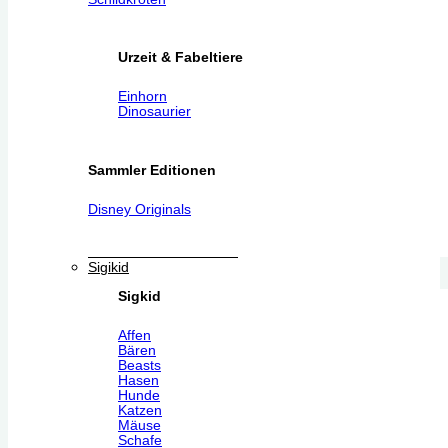
Urzeit & Fabeltiere
Einhorn
Dinosaurier
Sammler Editionen
Disney Originals
Sigikid
Sigkid
Affen
Bären
Beasts
Hasen
Hunde
Katzen
Mäuse
Schafe