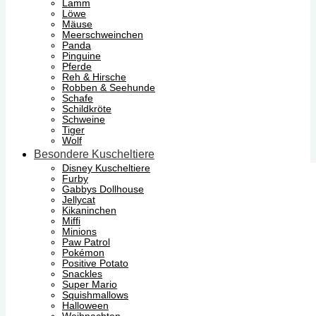
Lamm
Löwe
Mäuse
Meerschweinchen
Panda
Pinguine
Pferde
Reh & Hirsche
Robben & Seehunde
Schafe
Schildkröte
Schweine
Tiger
Wolf
Besondere Kuscheltiere
Disney Kuscheltiere
Furby
Gabbys Dollhouse
Jellycat
Kikaninchen
Miffi
Minions
Paw Patrol
Pokémon
Positive Potato
Snackles
Super Mario
Squishmallows
Halloween