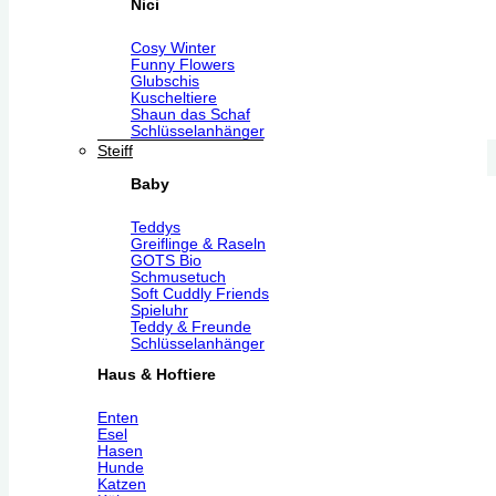
Nici
Cosy Winter
Funny Flowers
Glubschis
Kuscheltiere
Shaun das Schaf
Schlüsselanhänger
Steiff
Baby
Teddys
Greiflinge & Raseln
GOTS Bio
Schmusetuch
Soft Cuddly Friends
Spieluhr
Teddy & Freunde
Schlüsselanhänger
Haus & Hoftiere
Enten
Esel
Hasen
Hunde
Katzen