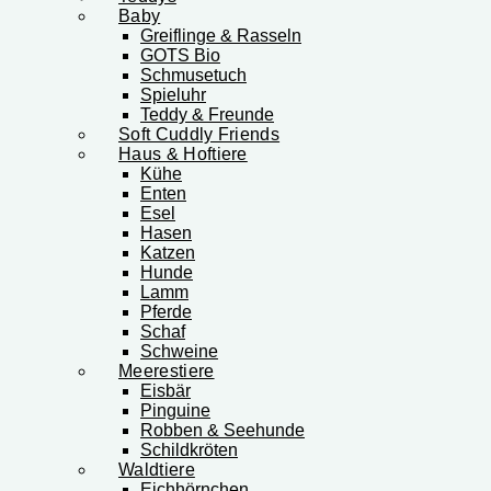
Baby
Greiflinge & Rasseln
GOTS Bio
Schmusetuch
Spieluhr
Teddy & Freunde
Soft Cuddly Friends
Haus & Hoftiere
Kühe
Enten
Esel
Hasen
Katzen
Hunde
Lamm
Pferde
Schaf
Schweine
Meerestiere
Eisbär
Pinguine
Robben & Seehunde
Schildkröten
Waldtiere
Eichhörnchen