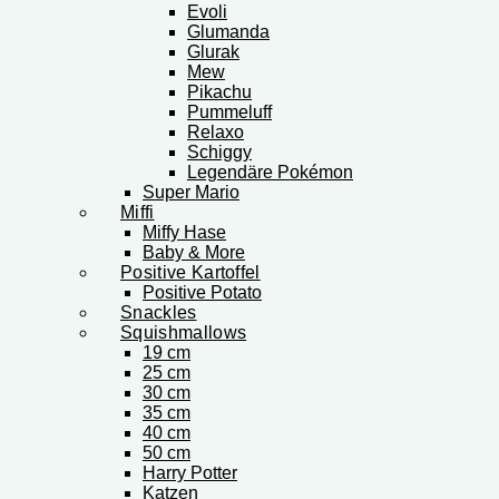
Evoli
Glumanda
Glurak
Mew
Pikachu
Pummeluff
Relaxo
Schiggy
Legendäre Pokémon
Super Mario
Miffi
Miffy Hase
Baby & More
Positive Kartoffel
Positive Potato
Snackles
Squishmallows
19 cm
25 cm
30 cm
35 cm
40 cm
50 cm
Harry Potter
Katzen