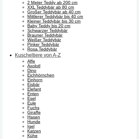
2 Meter Teddy ab 200 cm
XXL Teddybär ab 80 cm
Großer Teddybär ab 40 cm
Mittlerer Teddybär bis 40 cm
Kleiner Teddybär bis 30 cm
Baby Teddy bis 20 cm
Schwarzer Teddybär
Brauner Teddybär
Weißer Teddybär
Pinker Teddybär
Rosa Teddybär
Kuscheltiere von A-Z
Affe
Axolotl
Dino
Eichhörnchen
Einhorn
Eisbär
Elefant
Enten
Esel
Eule
Fuchs
Giraffe
Hasen
Hunde
Igel
Katzen
Kühe