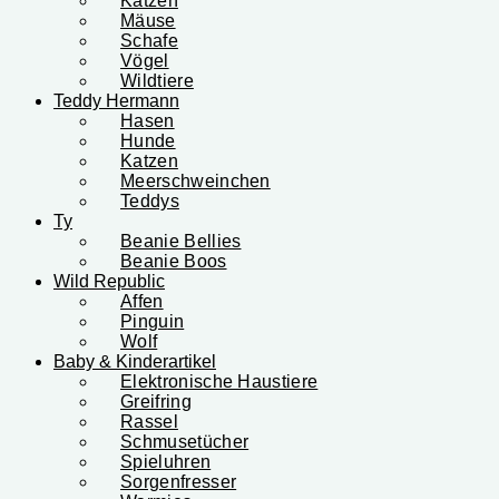
Katzen
Mäuse
Schafe
Vögel
Wildtiere
Teddy Hermann
Hasen
Hunde
Katzen
Meerschweinchen
Teddys
Ty
Beanie Bellies
Beanie Boos
Wild Republic
Affen
Pinguin
Wolf
Baby & Kinderartikel
Elektronische Haustiere
Greifring
Rassel
Schmusetücher
Spieluhren
Sorgenfresser