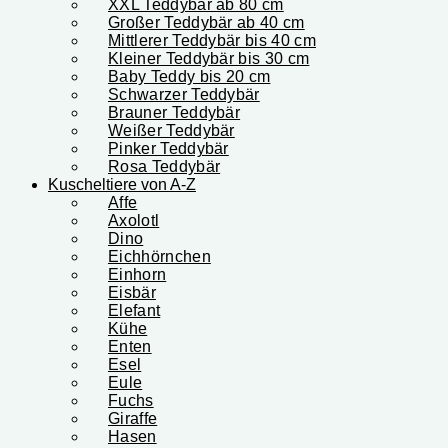
XXL Teddybär ab 80 cm
Großer Teddybär ab 40 cm
Mittlerer Teddybär bis 40 cm
Kleiner Teddybär bis 30 cm
Baby Teddy bis 20 cm
Schwarzer Teddybär
Brauner Teddybär
Weißer Teddybär
Pinker Teddybär
Rosa Teddybär
Kuscheltiere von A-Z
Affe
Axolotl
Dino
Eichhörnchen
Einhorn
Eisbär
Elefant
Kühe
Enten
Esel
Eule
Fuchs
Giraffe
Hasen