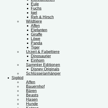
Eule
Fuchs
Igel
Reh & Hirsch
Wildtiere
Affen
Elefanten
Giraffe
Löwe
Panda
Tiger
Urzeit & Fabeltiere
Dinosaurier
Einhorn
Sammler Editionen
Disney Originals
Schlüsselanhänger
Sigikid
Affen
Bauernhof
Bären
Beasts
Hasen
Hunde