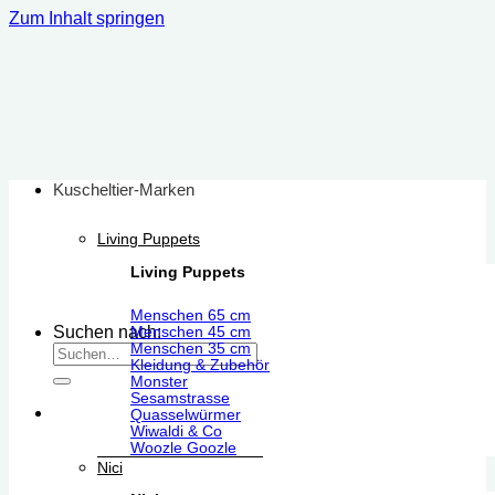
Zum Inhalt springen
Kuscheltier-Marken
Living Puppets
Living Puppets
Menschen 65 cm
Suchen nach:
Menschen 45 cm
Menschen 35 cm
Kleidung & Zubehör
Monster
Sesamstrasse
Quasselwürmer
Wiwaldi & Co
Woozle Goozle
Nici