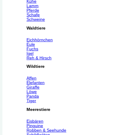
Kühe
Lamm
Pferde
Schafe
Schweine
Waldtiere
Eichhörnchen
Eule
Fuchs
Igel
Reh & Hirsch
Wildtiere
Affen
Elefanten
Giraffe
Löwe
Panda
Tiger
Meerestiere
Eisbären
Pinguine
Robben & Seehunde
Schildkröten