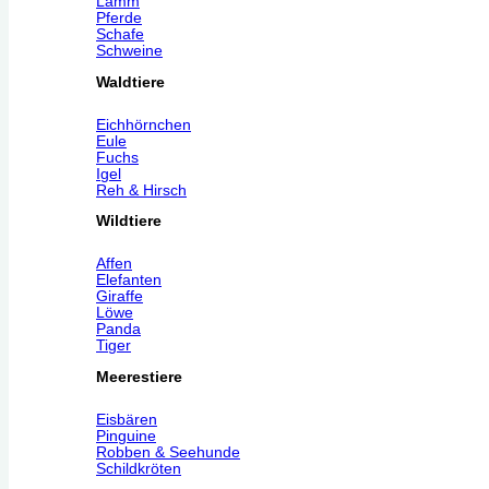
Lamm
Pferde
Schafe
Schweine
Waldtiere
Eichhörnchen
Eule
Fuchs
Igel
Reh & Hirsch
Wildtiere
Affen
Elefanten
Giraffe
Löwe
Panda
Tiger
Meerestiere
Eisbären
Pinguine
Robben & Seehunde
Schildkröten