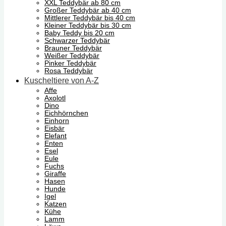
XXL Teddybär ab 80 cm
Großer Teddybär ab 40 cm
Mittlerer Teddybär bis 40 cm
Kleiner Teddybär bis 30 cm
Baby Teddy bis 20 cm
Schwarzer Teddybär
Brauner Teddybär
Weißer Teddybär
Pinker Teddybär
Rosa Teddybär
Kuscheltiere von A-Z
Affe
Axolotl
Dino
Eichhörnchen
Einhorn
Eisbär
Elefant
Enten
Esel
Eule
Fuchs
Giraffe
Hasen
Hunde
Igel
Katzen
Kühe
Lamm