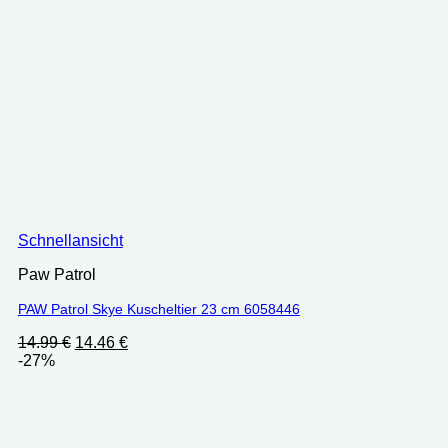
Schnellansicht
Paw Patrol
PAW Patrol Skye Kuscheltier 23 cm 6058446
Ursprünglicher
Aktueller
14.99
€
14.46
€
Preis
Preis
-27%
war:
ist:
14.99 €
14.46 €.