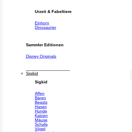
Urzeit & Fabeltiere
Einhorn
Dinosaurier
Sammler Editionen
Disney Originals
Sigikid
Sigkid
Affen
Bären
Beasts
Hasen
Hunde
Katzen
Mäuse
Schafe
Vögel