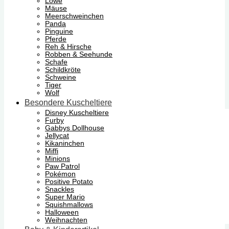
Löwe
Mäuse
Meerschweinchen
Panda
Pinguine
Pferde
Reh & Hirsche
Robben & Seehunde
Schafe
Schildkröte
Schweine
Tiger
Wolf
Besondere Kuscheltiere
Disney Kuscheltiere
Furby
Gabbys Dollhouse
Jellycat
Kikaninchen
Miffi
Minions
Paw Patrol
Pokémon
Positive Potato
Snackles
Super Mario
Squishmallows
Halloween
Weihnachten