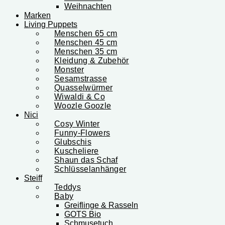
Weihnachten
Marken
Living Puppets
Menschen 65 cm
Menschen 45 cm
Menschen 35 cm
Kleidung & Zubehör
Monster
Sesamstrasse
Quasselwürmer
Wiwaldi & Co
Woozle Goozle
Nici
Cosy Winter
Funny-Flowers
Glubschis
Kuscheliere
Shaun das Schaf
Schlüsselanhänger
Steiff
Teddys
Baby
Greiflinge & Rasseln
GOTS Bio
Schmusetuch