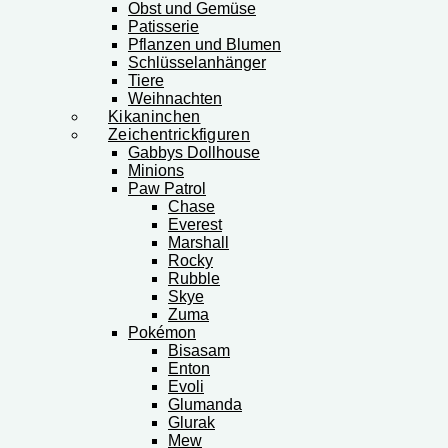
Obst und Gemüse
Patisserie
Pflanzen und Blumen
Schlüsselanhänger
Tiere
Weihnachten
Kikaninchen
Zeichentrickfiguren
Gabbys Dollhouse
Minions
Paw Patrol
Chase
Everest
Marshall
Rocky
Rubble
Skye
Zuma
Pokémon
Bisasam
Enton
Evoli
Glumanda
Glurak
Mew