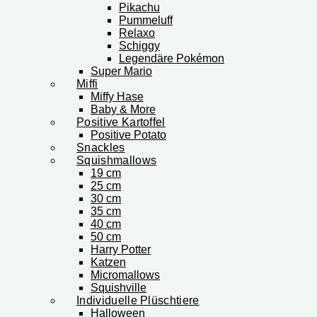
Pikachu
Pummeluff
Relaxo
Schiggy
Legendäre Pokémon
Super Mario
Miffi
Miffy Hase
Baby & More
Positive Kartoffel
Positive Potato
Snackles
Squishmallows
19 cm
25 cm
30 cm
35 cm
40 cm
50 cm
Harry Potter
Katzen
Micromallows
Squishville
Individuelle Plüschtiere
Halloween