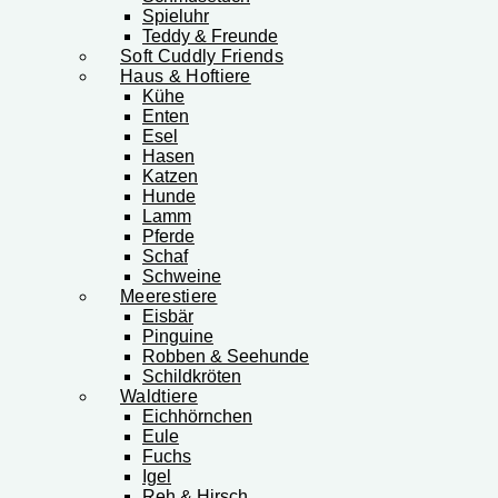
Spieluhr
Teddy & Freunde
Soft Cuddly Friends
Haus & Hoftiere
Kühe
Enten
Esel
Hasen
Katzen
Hunde
Lamm
Pferde
Schaf
Schweine
Meerestiere
Eisbär
Pinguine
Robben & Seehunde
Schildkröten
Waldtiere
Eichhörnchen
Eule
Fuchs
Igel
Reh & Hirsch