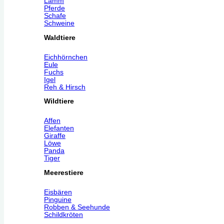
Lamm
Pferde
Schafe
Schweine
Waldtiere
Eichhörnchen
Eule
Fuchs
Igel
Reh & Hirsch
Wildtiere
Affen
Elefanten
Giraffe
Löwe
Panda
Tiger
Meerestiere
Eisbären
Pinguine
Robben & Seehunde
Schildkröten