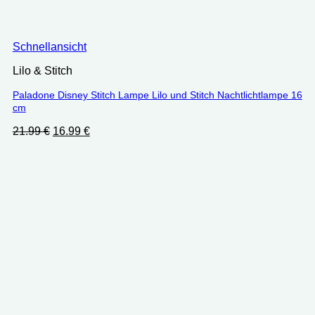
Schnellansicht
Lilo & Stitch
Paladone Disney Stitch Lampe Lilo und Stitch Nachtlichtlampe 16
cm
Ursprünglicher
Aktueller
21.99
€
16.99
€
Preis
Preis
war:
ist:
21.99 €
16.99 €.