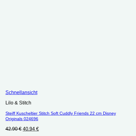
Schnellansicht
Lilo & Stitch
Steiff Kuscheltier Stitch Soft Cuddly Friends 22 cm Disney
Originals 024696
Ursprünglicher
Aktueller
42.90
€
40.94
€
Preis
Preis