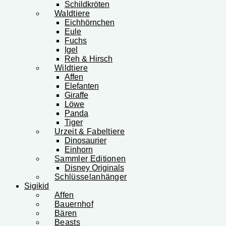
Schildkröten
Waldtiere
Eichhörnchen
Eule
Fuchs
Igel
Reh & Hirsch
Wildtiere
Affen
Elefanten
Giraffe
Löwe
Panda
Tiger
Urzeit & Fabeltiere
Dinosaurier
Einhorn
Sammler Editionen
Disney Originals
Schlüsselanhänger
Sigikid
Affen
Bauernhof
Bären
Beasts