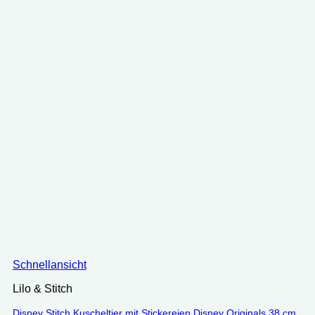
Schnellansicht
Lilo & Stitch
Disney Stitch Kuscheltier mit Stickereien Disney Originals 38 cm