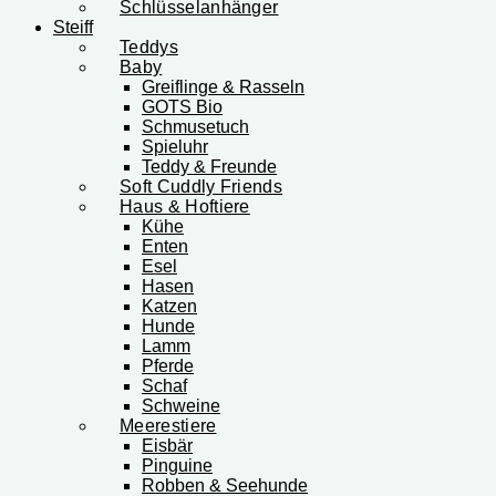
Schlüsselanhänger
Steiff
Teddys
Baby
Greiflinge & Rasseln
GOTS Bio
Schmusetuch
Spieluhr
Teddy & Freunde
Soft Cuddly Friends
Haus & Hoftiere
Kühe
Enten
Esel
Hasen
Katzen
Hunde
Lamm
Pferde
Schaf
Schweine
Meerestiere
Eisbär
Pinguine
Robben & Seehunde