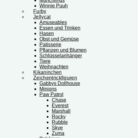
Munchlings
Winnie Puuh
Furby
Jellycat
Amuseables
Essen und Trinken
Hasen
Obst und Gemüse
Patisserie
Pflanzen und Blumen
Schlüsselanhänger
Tiere
Weihnachten
Kikaninchen
Zeichentrickfiguren
Gabbys Dollhouse
Minions
Paw Patrol
Chase
Everest
Marshall
Rocky
Rubble
Skye
Zuma