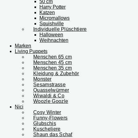
50 cm
Harry Potter
Katzen
Micromallows
Squishville
Individuelle Plüschtiere
Halloween
Weihnachten
Marken
Living Puppets
Menschen 65 cm
Menschen 45 cm
Menschen 35 cm
Kleidung & Zubehör
Monster
Sesamstrasse
Quasselwürmer
Wiwaldi & Co
Woozle Goozle
Nici
Cosy Winter
Funny-Flowers
Glubschis
Kuscheliere
Shaun das Schaf