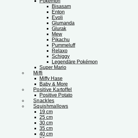
Pokémon
Bisasam
Enton
Evoli
Glumanda
Glurak
Mew
Pikachu
Pummeluff
Relaxo
Schiggy
Legendäre Pokémon
Super Mario
Miffi
Miffy Hase
Baby & More
Positive Kartoffel
Positive Potato
Snackles
Squishmallows
19 cm
25 cm
30 cm
35 cm
40 cm