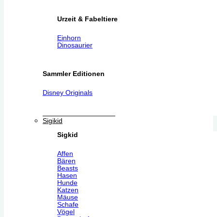
Urzeit & Fabeltiere
Einhorn
Dinosaurier
Sammler Editionen
Disney Originals
Sigikid
Sigkid
Affen
Bären
Beasts
Hasen
Hunde
Katzen
Mäuse
Schafe
Vögel