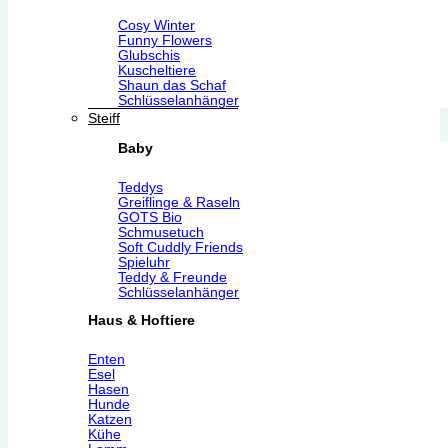
Cosy Winter
Funny Flowers
Glubschis
Kuscheltiere
Shaun das Schaf
Schlüsselanhänger
Steiff
Baby
Teddys
Greiflinge & Raseln
GOTS Bio
Schmusetuch
Soft Cuddly Friends
Spieluhr
Teddy & Freunde
Schlüsselanhänger
Haus & Hoftiere
Enten
Esel
Hasen
Hunde
Katzen
Kühe