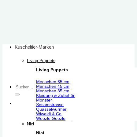
Zum
Inhalt
springen
Kuscheltier-Marken
Living Puppets
Living Puppets
Menschen 65 cm
Suchen
Menschen 45 cm
Menschen 35 cm
nach:
Kleidung & Zubehör
Monster
Sesamstrasse
Quasselwürmer
Wiwaldi & Co
Woozle Goozle
Nici
Nici