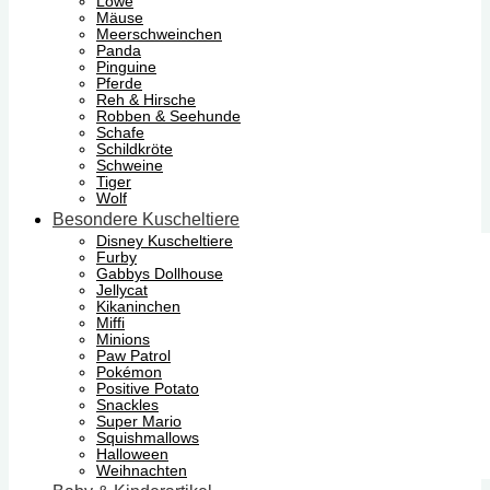
Löwe
Mäuse
Meerschweinchen
Panda
Pinguine
Pferde
Reh & Hirsche
Robben & Seehunde
Schafe
Schildkröte
Schweine
Tiger
Wolf
Besondere Kuscheltiere
Disney Kuscheltiere
Furby
Gabbys Dollhouse
Jellycat
Kikaninchen
Miffi
Minions
Paw Patrol
Pokémon
Positive Potato
Snackles
Super Mario
Squishmallows
Halloween
Weihnachten