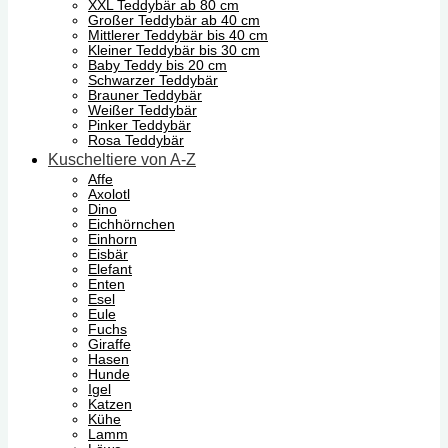
XXL Teddybär ab 80 cm
Großer Teddybär ab 40 cm
Mittlerer Teddybär bis 40 cm
Kleiner Teddybär bis 30 cm
Baby Teddy bis 20 cm
Schwarzer Teddybär
Brauner Teddybär
Weißer Teddybär
Pinker Teddybär
Rosa Teddybär
Kuscheltiere von A-Z
Affe
Axolotl
Dino
Eichhörnchen
Einhorn
Eisbär
Elefant
Enten
Esel
Eule
Fuchs
Giraffe
Hasen
Hunde
Igel
Katzen
Kühe
Lamm