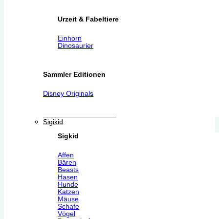
Urzeit & Fabeltiere
Einhorn
Dinosaurier
Sammler Editionen
Disney Originals
Sigikid
Sigkid
Affen
Bären
Beasts
Hasen
Hunde
Katzen
Mäuse
Schafe
Vögel