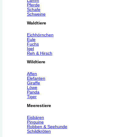
Lamm
Pferde
Schafe
Schweine
Waldtiere
Eichhörnchen
Eule
Fuchs
Igel
Reh & Hirsch
Wildtiere
Affen
Elefanten
Giraffe
Löwe
Panda
Tiger
Meerestiere
Eisbären
Pinguine
Robben & Seehunde
Schildkröten