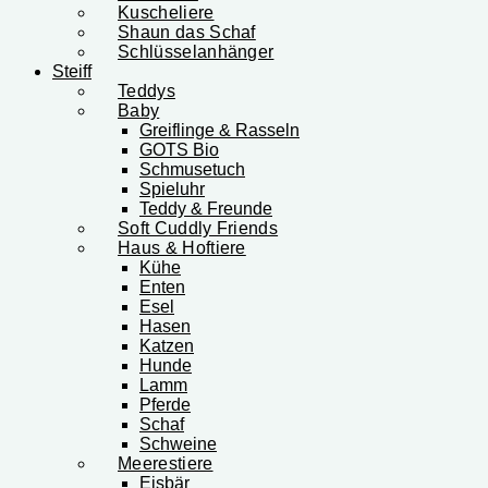
Kuscheliere
Shaun das Schaf
Schlüsselanhänger
Steiff
Teddys
Baby
Greiflinge & Rasseln
GOTS Bio
Schmusetuch
Spieluhr
Teddy & Freunde
Soft Cuddly Friends
Haus & Hoftiere
Kühe
Enten
Esel
Hasen
Katzen
Hunde
Lamm
Pferde
Schaf
Schweine
Meerestiere
Eisbär