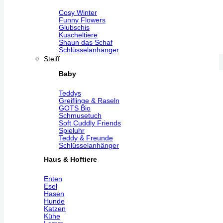
Cosy Winter
Funny Flowers
Glubschis
Kuscheltiere
Shaun das Schaf
Schlüsselanhänger
Steiff
Baby
Teddys
Greiflinge & Raseln
GOTS Bio
Schmusetuch
Soft Cuddly Friends
Spieluhr
Teddy & Freunde
Schlüsselanhänger
Haus & Hoftiere
Enten
Esel
Hasen
Hunde
Katzen
Kühe