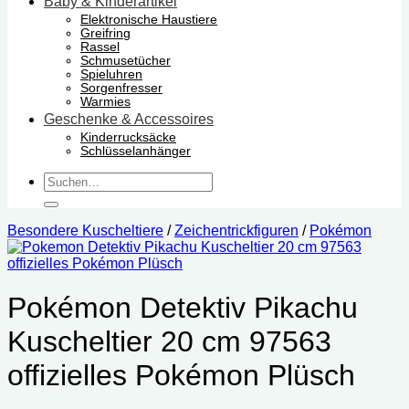
Baby & Kinderartikel
Elektronische Haustiere
Greifring
Rassel
Schmusetücher
Spieluhren
Sorgenfresser
Warmies
Geschenke & Accessoires
Kinderrucksäcke
Schlüsselanhänger
Suchen
nach:
Besondere Kuscheltiere
/
Zeichentrickfiguren
/
Pokémon
Pokémon Detektiv Pikachu
Kuscheltier 20 cm 97563
offizielles Pokémon Plüsch