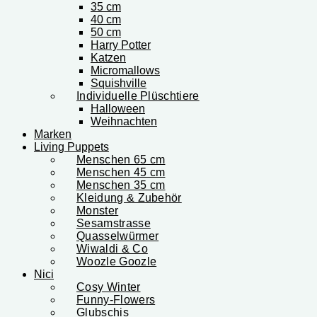
35 cm
40 cm
50 cm
Harry Potter
Katzen
Micromallows
Squishville
Individuelle Plüschtiere
Halloween
Weihnachten
Marken
Living Puppets
Menschen 65 cm
Menschen 45 cm
Menschen 35 cm
Kleidung & Zubehör
Monster
Sesamstrasse
Quasselwürmer
Wiwaldi & Co
Woozle Goozle
Nici
Cosy Winter
Funny-Flowers
Glubschis