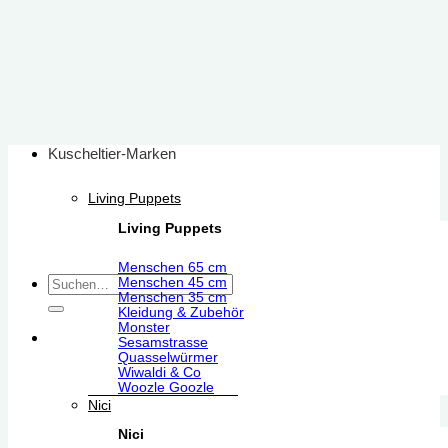
Zum
Inhalt
springen
Kuscheltier-Marken
Living Puppets
Living Puppets
Menschen 65 cm
Suchen
Menschen 45 cm
Menschen 35 cm
nach:
Kleidung & Zubehör
Monster
Sesamstrasse
Quasselwürmer
Wiwaldi & Co
Woozle Goozle
Nici
Nici