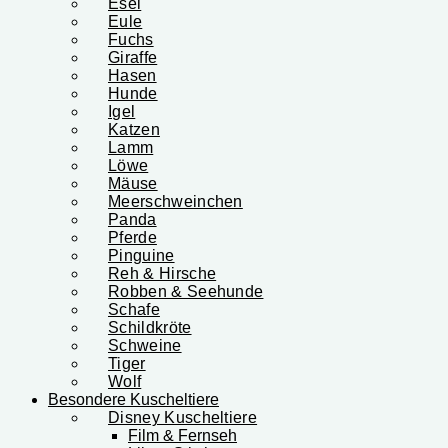
Esel
Eule
Fuchs
Giraffe
Hasen
Hunde
Igel
Katzen
Lamm
Löwe
Mäuse
Meerschweinchen
Panda
Pferde
Pinguine
Reh & Hirsche
Robben & Seehunde
Schafe
Schildkröte
Schweine
Tiger
Wolf
Besondere Kuscheltiere
Disney Kuscheltiere
Film & Fernseh