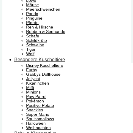
Löwe
Mäuse
Meerschweinchen
Panda
Pinguine
Pferde
Reh & Hirsche
Robben & Seehunde
Schafe
Schildkröte
Schweine
Tiger
Wolf
Besondere Kuscheltiere
Disney Kuscheltiere
Furby
Gabbys Dollhouse
Jellycat
Kikaninchen
Miffi
Minions
Paw Patrol
Pokémon
Positive Potato
Snackles
Super Mario
Squishmallows
Halloween
Weihnachten