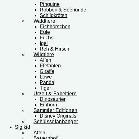
Pinguine
Robben & Seehunde
Schildkröten
Waldtiere
Eichhörnchen
Eule
Fuchs
Igel
Reh & Hirsch
Wildtiere
Affen
Elefanten
Giraffe
Löwe
Panda
Tiger
Urzeit & Fabeltiere
Dinosaurier
Einhorn
Sammler Editionen
Disney Originals
Schlüsselanhänger
Sigikid
Affen
Bauernhof