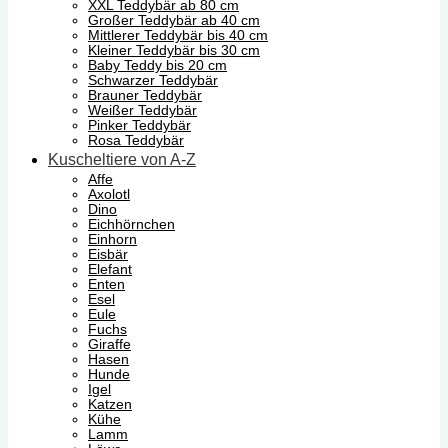
XXL Teddybär ab 80 cm
Großer Teddybär ab 40 cm
Mittlerer Teddybär bis 40 cm
Kleiner Teddybär bis 30 cm
Baby Teddy bis 20 cm
Schwarzer Teddybär
Brauner Teddybär
Weißer Teddybär
Pinker Teddybär
Rosa Teddybär
Kuscheltiere von A-Z
Affe
Axolotl
Dino
Eichhörnchen
Einhorn
Eisbär
Elefant
Enten
Esel
Eule
Fuchs
Giraffe
Hasen
Hunde
Igel
Katzen
Kühe
Lamm