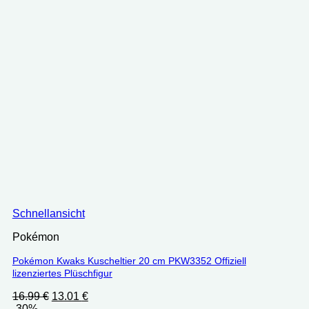
Schnellansicht
Pokémon
Pokémon Kwaks Kuscheltier 20 cm PKW3352 Offiziell
lizenziertes Plüschfigur
Ursprünglicher
Aktueller
16.99
€
13.01
€
Preis
Preis
-30%