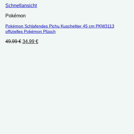
Schnellansicht
Pokémon
Pokémon Schlafendes Pichu Kuscheltier 45 cm PKW3113
offizielles Pokémon Plüsch
Ursprünglicher
Aktueller
49.99
€
34.99
€
Preis
Preis
war:
ist:
49.99 €
34.99 €.