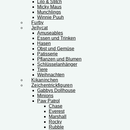
Lilo & Stitch
Micky Maus
Munchlings
Winnie Puuh
Furby
Jellycat
Amuseables
Essen und Trinken
Hasen
Obst und Gemüse
Patisserie
Pflanzen und Blumen
Schlüsselanhänger
Tiere
Weihnachten
Kikaninchen
Zeichentrickfiguren
Gabbys Dollhouse
Minions
Paw Patrol
Chase
Everest
Marshall
Rocky
Rubble