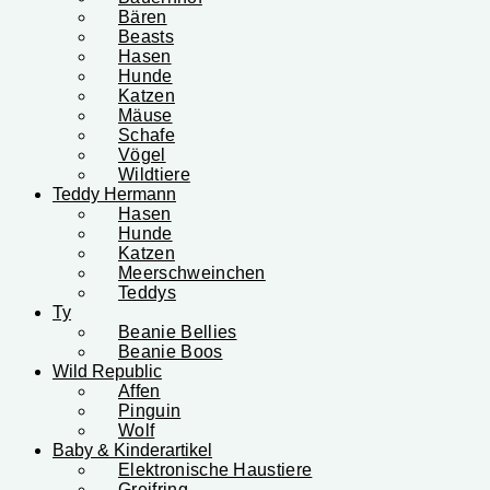
Bären
Beasts
Hasen
Hunde
Katzen
Mäuse
Schafe
Vögel
Wildtiere
Teddy Hermann
Hasen
Hunde
Katzen
Meerschweinchen
Teddys
Ty
Beanie Bellies
Beanie Boos
Wild Republic
Affen
Pinguin
Wolf
Baby & Kinderartikel
Elektronische Haustiere
Greifring