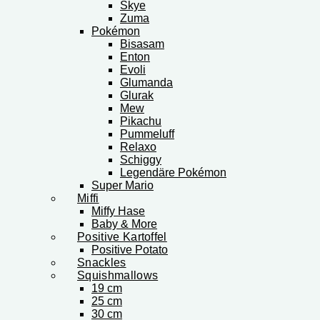
Skye
Zuma
Pokémon
Bisasam
Enton
Evoli
Glumanda
Glurak
Mew
Pikachu
Pummeluff
Relaxo
Schiggy
Legendäre Pokémon
Super Mario
Miffi
Miffy Hase
Baby & More
Positive Kartoffel
Positive Potato
Snackles
Squishmallows
19 cm
25 cm
30 cm