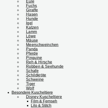
Eule
Fuchs
Giraffe
Hasen
Hunde
Igel
Katzen
Lamm
Löwe
Mäuse
Meerschweinchen
Panda
Pferde
Pinguine
Reh & Hirsche
Robben & Seehunde
Schafe
Schildkröte
Schweine
Tiger
Wolf
Besondere Kuscheltiere
Disney Kuscheltiere
Film & Fernseh
Lilo & Stitch