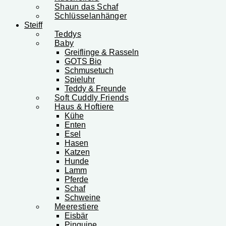
Shaun das Schaf
Schlüsselanhänger
Steiff
Teddys
Baby
Greiflinge & Rasseln
GOTS Bio
Schmusetuch
Spieluhr
Teddy & Freunde
Soft Cuddly Friends
Haus & Hoftiere
Kühe
Enten
Esel
Hasen
Katzen
Hunde
Lamm
Pferde
Schaf
Schweine
Meerestiere
Eisbär
Pinguine