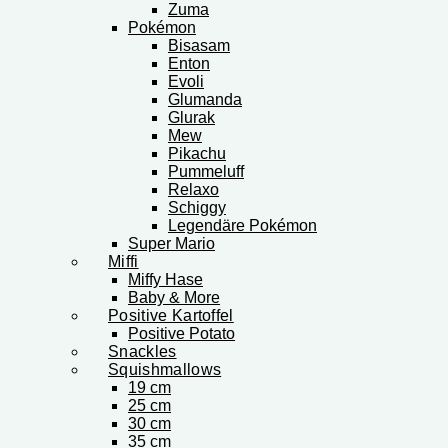
Zuma
Pokémon
Bisasam
Enton
Evoli
Glumanda
Glurak
Mew
Pikachu
Pummeluff
Relaxo
Schiggy
Legendäre Pokémon
Super Mario
Miffi
Miffy Hase
Baby & More
Positive Kartoffel
Positive Potato
Snackles
Squishmallows
19 cm
25 cm
30 cm
35 cm