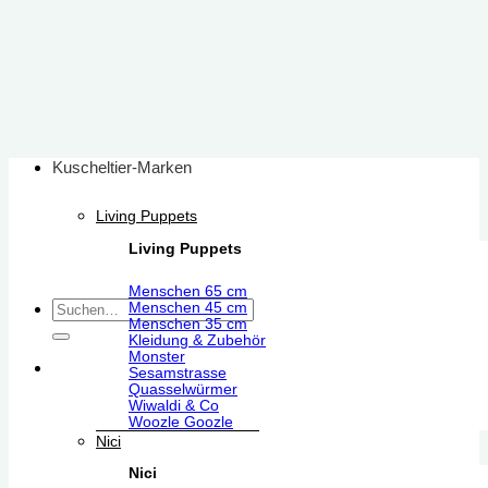
Zum
Inhalt
springen
Kuscheltier-Marken
Living Puppets
Living Puppets
Menschen 65 cm
Suchen
Menschen 45 cm
Menschen 35 cm
nach:
Kleidung & Zubehör
Monster
Sesamstrasse
Quasselwürmer
Wiwaldi & Co
Woozle Goozle
Nici
Nici