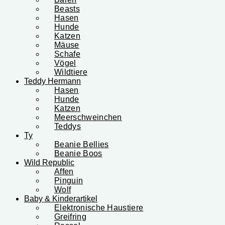
Beasts
Hasen
Hunde
Katzen
Mäuse
Schafe
Vögel
Wildtiere
Teddy Hermann
Hasen
Hunde
Katzen
Meerschweinchen
Teddys
Ty
Beanie Bellies
Beanie Boos
Wild Republic
Affen
Pinguin
Wolf
Baby & Kinderartikel
Elektronische Haustiere
Greifring