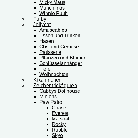
Micky Maus
Munchlings
Winnie Puuh
Furby
Jellycat
Amuseables
Essen und Trinken
Hasen
Obst und Gemüse
Patisserie
Pflanzen und Blumen
Schlüsselanhänger
Tiere
Weihnachten
Kikaninchen
Zeichentrickfiguren
Gabbys Dollhouse
Minions
Paw Patrol
Chase
Everest
Marshall
Rocky
Rubble
Skye