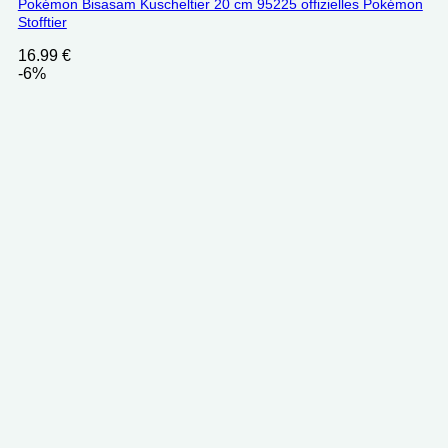
Pokémon Bisasam Kuscheltier 20 cm 95225 offizielles Pokémon
Stofftier
16.99
€
-6%