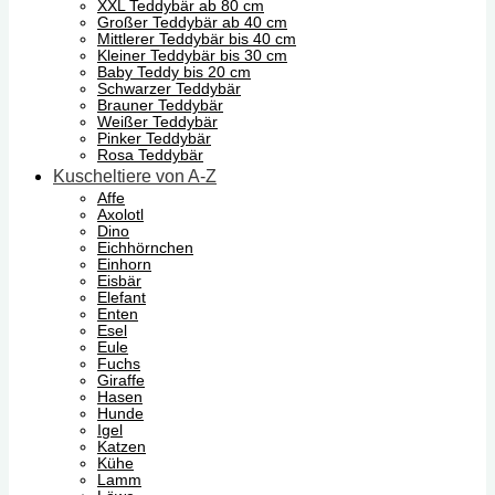
XXL Teddybär ab 80 cm
Großer Teddybär ab 40 cm
Mittlerer Teddybär bis 40 cm
Kleiner Teddybär bis 30 cm
Baby Teddy bis 20 cm
Schwarzer Teddybär
Brauner Teddybär
Weißer Teddybär
Pinker Teddybär
Rosa Teddybär
Kuscheltiere von A-Z
Affe
Axolotl
Dino
Eichhörnchen
Einhorn
Eisbär
Elefant
Enten
Esel
Eule
Fuchs
Giraffe
Hasen
Hunde
Igel
Katzen
Kühe
Lamm