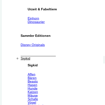
Urzeit & Fabeltiere
Einhorn
Dinosaurier
Sammler Editionen
Disney Originals
Sigikid
Sigkid
Affen
Bären
Beasts
Hasen
Hunde
Katzen
Mäuse
Schafe
Vögel