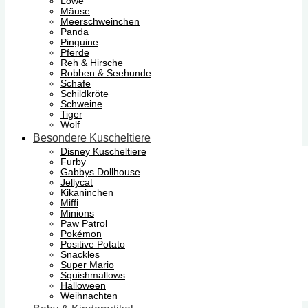
Löwe
Mäuse
Meerschweinchen
Panda
Pinguine
Pferde
Reh & Hirsche
Robben & Seehunde
Schafe
Schildkröte
Schweine
Tiger
Wolf
Besondere Kuscheltiere
Disney Kuscheltiere
Furby
Gabbys Dollhouse
Jellycat
Kikaninchen
Miffi
Minions
Paw Patrol
Pokémon
Positive Potato
Snackles
Super Mario
Squishmallows
Halloween
Weihnachten