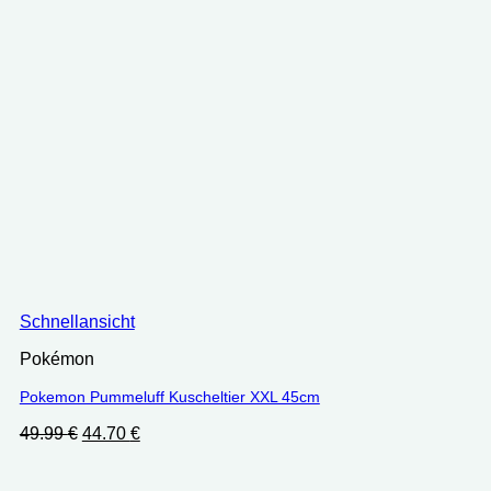
Schnellansicht
Pokémon
Pokemon Pummeluff Kuscheltier XXL 45cm
Ursprünglicher
Aktueller
49.99
€
44.70
€
Preis
Preis
war:
ist: