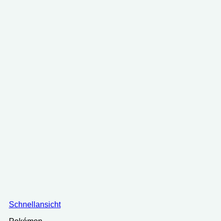
49.99 €
44.70 €.
Schnellansicht