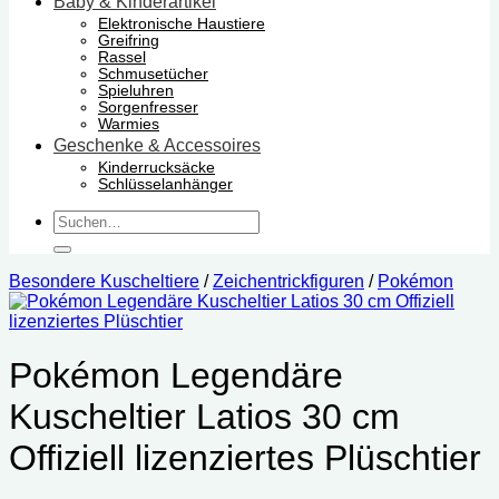
Baby & Kinderartikel
Elektronische Haustiere
Greifring
Rassel
Schmusetücher
Spieluhren
Sorgenfresser
Warmies
Geschenke & Accessoires
Kinderrucksäcke
Schlüsselanhänger
Suchen
nach:
Besondere Kuscheltiere
/
Zeichentrickfiguren
/
Pokémon
Pokémon Legendäre
Kuscheltier Latios 30 cm
‎Offiziell lizenziertes Plüschtier