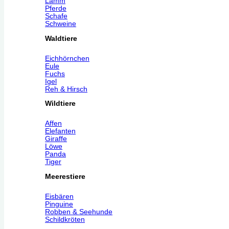
Lamm
Pferde
Schafe
Schweine
Waldtiere
Eichhörnchen
Eule
Fuchs
Igel
Reh & Hirsch
Wildtiere
Affen
Elefanten
Giraffe
Löwe
Panda
Tiger
Meerestiere
Eisbären
Pinguine
Robben & Seehunde
Schildkröten