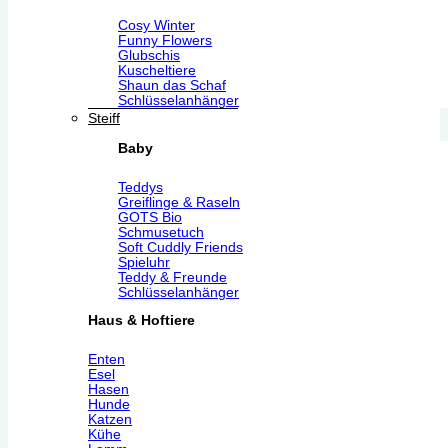
Cosy Winter
Funny Flowers
Glubschis
Kuscheltiere
Shaun das Schaf
Schlüsselanhänger
Steiff
Baby
Teddys
Greiflinge & Raseln
GOTS Bio
Schmusetuch
Soft Cuddly Friends
Spieluhr
Teddy & Freunde
Schlüsselanhänger
Haus & Hoftiere
Enten
Esel
Hasen
Hunde
Katzen
Kühe