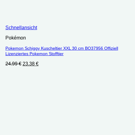
Schnellansicht
Pokémon
Pokemon Schiggy Kuscheltier XXL 30 cm ‎BO37956 Offiziell
Lizenziertes Pokemon Stofftier
Ursprünglicher
Aktueller
24.99
€
23.38
€
Preis
Preis
war:
ist:
24.99 €
23.38 €.