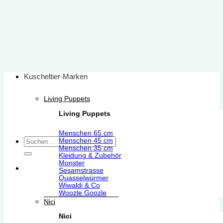
Zum
Inhalt
springen
Kuscheltier-Marken
Living Puppets
Living Puppets
Menschen 65 cm
Suchen
Menschen 45 cm
Menschen 35 cm
nach:
Kleidung & Zubehör
Monster
Sesamstrasse
Quasselwürmer
Wiwaldi & Co
Woozle Goozle
Nici
Nici