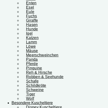
Enten
Esel
Eule
Fuchs
Giraffe
Hasen
Hunde
Igel
Katzen
Lamm
Löwe
Mäuse
Meerschweinchen
Panda
Pferde
Pinguine
Reh & Hirsche
Robben & Seehunde
Schafe
Schildkröte
Schweine
Tiger
Wolf
Besondere Kuscheltiere
Disney Kuscheltiere