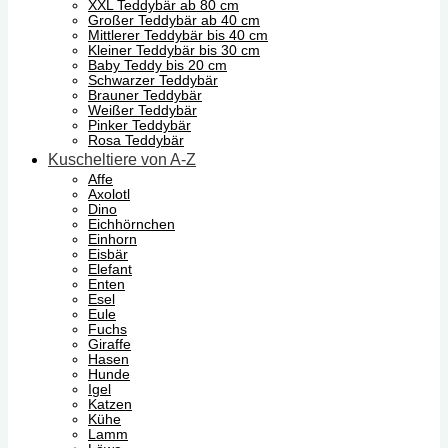
XXL Teddybär ab 80 cm
Großer Teddybär ab 40 cm
Mittlerer Teddybär bis 40 cm
Kleiner Teddybär bis 30 cm
Baby Teddy bis 20 cm
Schwarzer Teddybär
Brauner Teddybär
Weißer Teddybär
Pinker Teddybär
Rosa Teddybär
Kuscheltiere von A-Z
Affe
Axolotl
Dino
Eichhörnchen
Einhorn
Eisbär
Elefant
Enten
Esel
Eule
Fuchs
Giraffe
Hasen
Hunde
Igel
Katzen
Kühe
Lamm