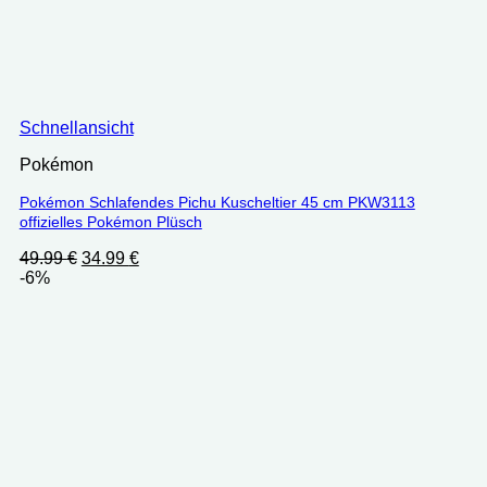
Schnellansicht
Pokémon
Pokémon Schlafendes Pichu Kuscheltier 45 cm PKW3113
offizielles Pokémon Plüsch
Ursprünglicher
Aktueller
49.99
€
34.99
€
Preis
Preis
-6%
war:
ist:
49.99 €
34.99 €.