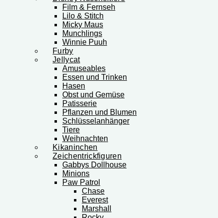
Film & Fernseh
Lilo & Stitch
Micky Maus
Munchlings
Winnie Puuh
Furby
Jellycat
Amuseables
Essen und Trinken
Hasen
Obst und Gemüse
Patisserie
Pflanzen und Blumen
Schlüsselanhänger
Tiere
Weihnachten
Kikaninchen
Zeichentrickfiguren
Gabbys Dollhouse
Minions
Paw Patrol
Chase
Everest
Marshall
Rocky