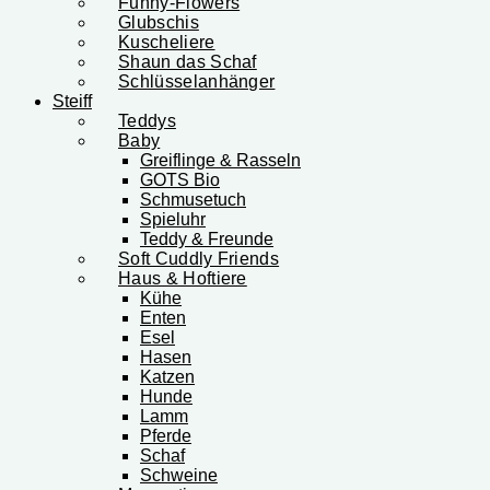
Funny-Flowers
Glubschis
Kuscheliere
Shaun das Schaf
Schlüsselanhänger
Steiff
Teddys
Baby
Greiflinge & Rasseln
GOTS Bio
Schmusetuch
Spieluhr
Teddy & Freunde
Soft Cuddly Friends
Haus & Hoftiere
Kühe
Enten
Esel
Hasen
Katzen
Hunde
Lamm
Pferde
Schaf
Schweine