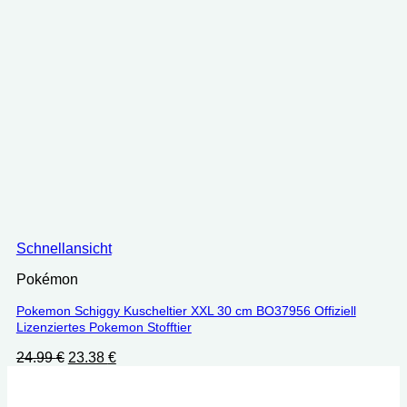
Schnellansicht
Pokémon
Pokemon Schiggy Kuscheltier XXL 30 cm ‎BO37956 Offiziell
Lizenziertes Pokemon Stofftier
Ursprünglicher
Aktueller
24.99
€
23.38
€
Preis
Preis
war:
ist:
24.99 €
23.38 €.