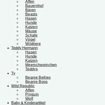
Affen
Bauernhof
Bären
Beasts
Hasen
Hunde
Katzen
Mäuse
Schafe
Vögel
Wildtiere
Teddy Hermann
Hasen
Hunde
Katzen
Meerschweinchen
Teddys
Ty
Beanie Bellies
Beanie Boos
Wild Republic
Affen
Pinguin
Wolf
Baby & Kinderartikel