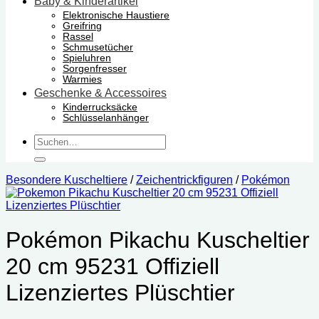
Baby & Kinderartikel
Elektronische Haustiere
Greifring
Rassel
Schmusetücher
Spieluhren
Sorgenfresser
Warmies
Geschenke & Accessoires
Kinderrucksäcke
Schlüsselanhänger
Suchen
nach:
Besondere Kuscheltiere
/
Zeichentrickfiguren
/
Pokémon
Pokémon Pikachu Kuscheltier
20 cm ‎95231 Offiziell
Lizenziertes Plüschtier