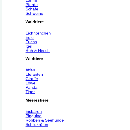
Lamm
Pferde
Schafe
Schweine
Waldtiere
Eichhörnchen
Eule
Fuchs
Igel
Reh & Hirsch
Wildtiere
Affen
Elefanten
Giraffe
Löwe
Panda
Tiger
Meerestiere
Eisbären
Pinguine
Robben & Seehunde
Schildkröten