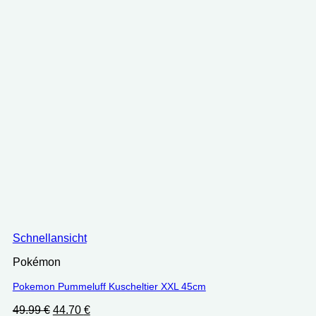
Schnellansicht
Pokémon
Pokemon Pummeluff Kuscheltier XXL 45cm
Ursprünglicher
Aktueller
49.99
€
44.70
€