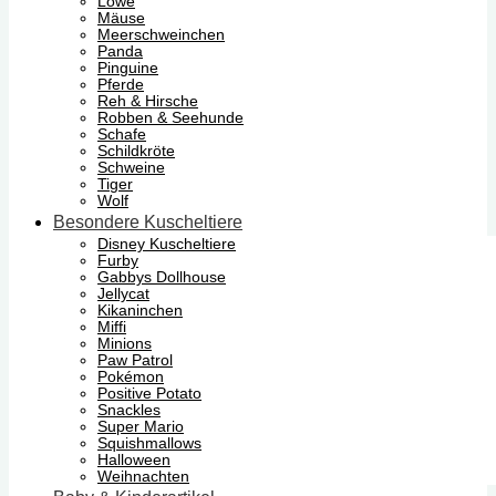
Löwe
Mäuse
Meerschweinchen
Panda
Pinguine
Pferde
Reh & Hirsche
Robben & Seehunde
Schafe
Schildkröte
Schweine
Tiger
Wolf
Besondere Kuscheltiere
Disney Kuscheltiere
Furby
Gabbys Dollhouse
Jellycat
Kikaninchen
Miffi
Minions
Paw Patrol
Pokémon
Positive Potato
Snackles
Super Mario
Squishmallows
Halloween
Weihnachten