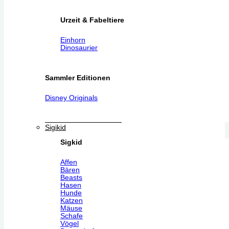
Urzeit & Fabeltiere
Einhorn
Dinosaurier
Sammler Editionen
Disney Originals
Sigikid
Sigkid
Affen
Bären
Beasts
Hasen
Hunde
Katzen
Mäuse
Schafe
Vögel