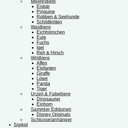
Meerestiere
Eisbär
Pinguine
Robben & Seehunde
Schildkröten
Waldtiere
Eichhörnchen
Eule
Fuchs
Igel
Reh & Hirsch
Wildtiere
Affen
Elefanten
Giraffe
Löwe
Panda
Tiger
Urzeit & Fabeltiere
Dinosaurier
Einhorn
Sammler Editionen
Disney Originals
Schlüsselanhänger
Sigikid