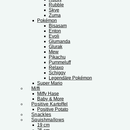
Rubble
Skye
Zuma
Pokémon
Bisasam
Enton
Evoli
Glumanda
Glurak
Mew
Pikachu
Pummeluff
Relaxo
Schiggy
Legendäre Pokémon
Super Mario
Miffi
Miffy Hase
Baby & More
Positive Kartoffel
Positive Potato
Snackles
Squishmallows
19 cm