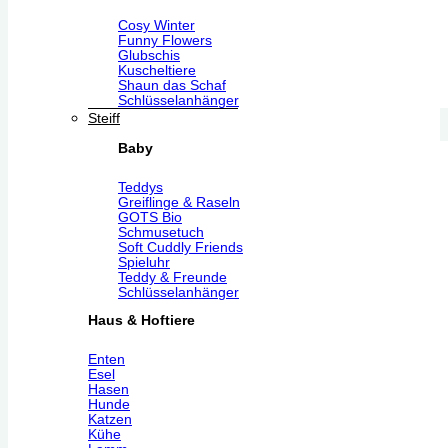
Cosy Winter
Funny Flowers
Glubschis
Kuscheltiere
Shaun das Schaf
Schlüsselanhänger
Steiff
Baby
Teddys
Greiflinge & Raseln
GOTS Bio
Schmusetuch
Soft Cuddly Friends
Spieluhr
Teddy & Freunde
Schlüsselanhänger
Haus & Hoftiere
Enten
Esel
Hasen
Hunde
Katzen
Kühe