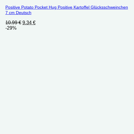
Positive Potato Pocket Hug Positive Kartoffel Glücksschweinchen
7 cm Deutsch
Ursprünglicher
Aktueller
10.99
€
9.34
€
Preis
Preis
-29%
war:
ist:
10.99 €
9.34 €.