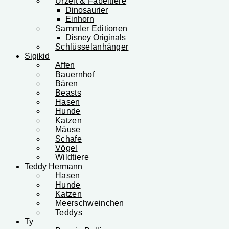
Urzeit & Fabeltiere
Dinosaurier
Einhorn
Sammler Editionen
Disney Originals
Schlüsselanhänger
Sigikid
Affen
Bauernhof
Bären
Beasts
Hasen
Hunde
Katzen
Mäuse
Schafe
Vögel
Wildtiere
Teddy Hermann
Hasen
Hunde
Katzen
Meerschweinchen
Teddys
Ty