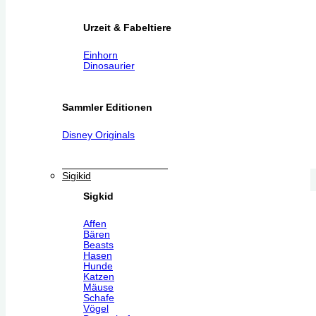
Urzeit & Fabeltiere
Einhorn
Dinosaurier
Sammler Editionen
Disney Originals
Sigikid
Sigkid
Affen
Bären
Beasts
Hasen
Hunde
Katzen
Mäuse
Schafe
Vögel