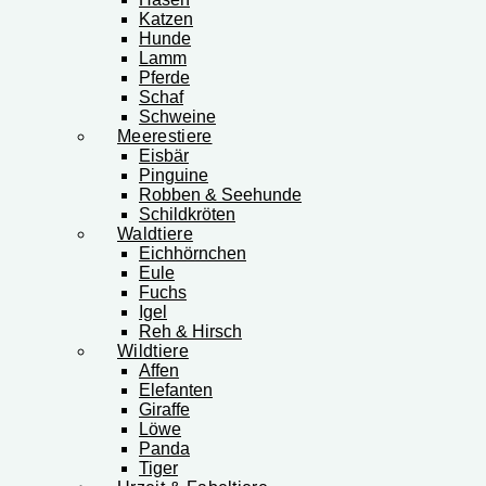
Katzen
Hunde
Lamm
Pferde
Schaf
Schweine
Meerestiere
Eisbär
Pinguine
Robben & Seehunde
Schildkröten
Waldtiere
Eichhörnchen
Eule
Fuchs
Igel
Reh & Hirsch
Wildtiere
Affen
Elefanten
Giraffe
Löwe
Panda
Tiger