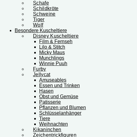
Schafe
Schildkröte
Schweine
Tiger
Wolf
Besondere Kuscheltiere
Disney Kuscheltiere
Film & Fernseh
Lilo & Stitch
Micky Maus
Munchlings
Winnie Puuh
Furby
Jellycat
Amuseables
Essen und Trinken
Hasen
Obst und Gemüse
Patisserie
Pflanzen und Blumen
Schlüsselanhänger
Tiere
Weihnachten
Kikaninchen
Zeichentrickfiguren