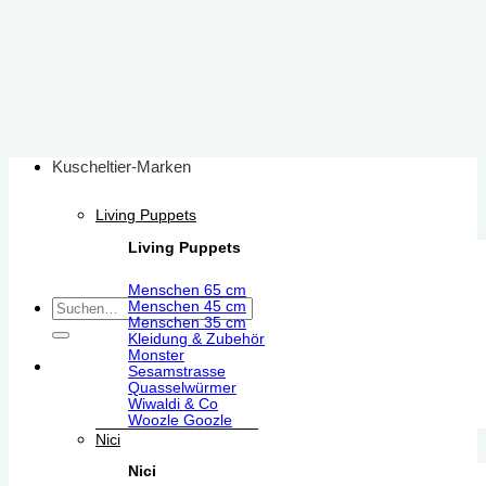
Zum
Inhalt
springen
Kuscheltier-Marken
Living Puppets
Living Puppets
Menschen 65 cm
Suchen
Menschen 45 cm
Menschen 35 cm
nach:
Kleidung & Zubehör
Monster
Sesamstrasse
Quasselwürmer
Wiwaldi & Co
Woozle Goozle
Nici
Nici