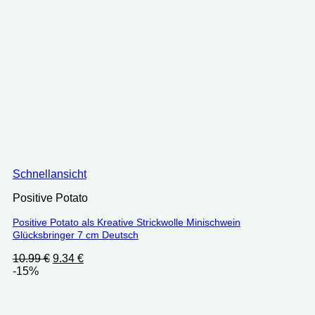
Schnellansicht
Positive Potato
Positive Potato als Kreative Strickwolle Minischwein
Glücksbringer 7 cm Deutsch
Ursprünglicher
Aktueller
10.99
€
9.34
€
Preis
Preis
-15%
war:
ist:
10.99 €
9.34 €.