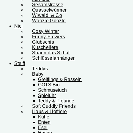
Sesamstrasse
Quasselwürmer
Wiwaldi & Co
Woozle Goozle
Nici
Cosy Winter
Funny-Flowers
Glubschis
Kuscheliere
Shaun das Schaf
Schlüsselanhänger
Steiff
Teddys
Baby
Greiflinge & Rasseln
GOTS Bio
Schmusetuch
Spieluhr
Teddy & Freunde
Soft Cuddly Friends
Haus & Hoftiere
Kühe
Enten
Esel
Hasen