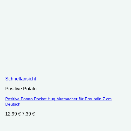
Schnellansicht
Positive Potato
Positive Potato Pocket Hug Mutmacher für Freundin 7 cm
Deutsch
Ursprünglicher
Aktueller
12.99
€
7.39
€
Preis
Preis
war:
ist:
12.99 €
7.39 €.