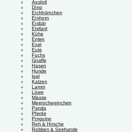
Axolotl
Dino
Eichhörnchen
Einhorn
Eisbär
Elefant
Kühe
Enten
Esel
Eule
Fuchs
Giraffe
Hasen
Hunde
Igel
Katzen
Lamm
Löwe
Mäuse
Meerschweinchen
Panda
Pferde
Pinguine
Reh & Hirsche
Robben & Seehunde