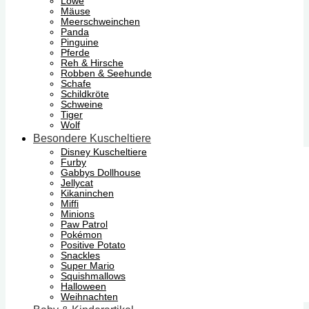
Löwe
Mäuse
Meerschweinchen
Panda
Pinguine
Pferde
Reh & Hirsche
Robben & Seehunde
Schafe
Schildkröte
Schweine
Tiger
Wolf
Besondere Kuscheltiere
Disney Kuscheltiere
Furby
Gabbys Dollhouse
Jellycat
Kikaninchen
Miffi
Minions
Paw Patrol
Pokémon
Positive Potato
Snackles
Super Mario
Squishmallows
Halloween
Weihnachten