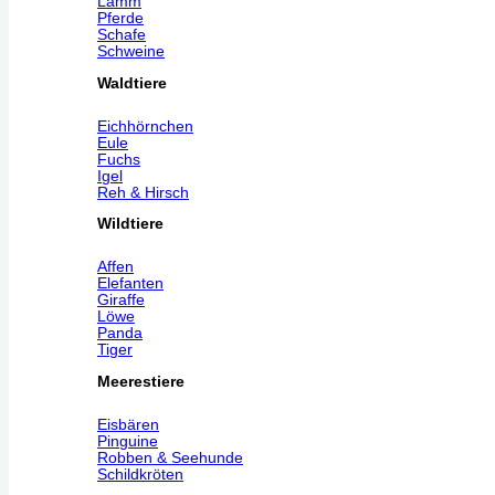
Lamm
Pferde
Schafe
Schweine
Waldtiere
Eichhörnchen
Eule
Fuchs
Igel
Reh & Hirsch
Wildtiere
Affen
Elefanten
Giraffe
Löwe
Panda
Tiger
Meerestiere
Eisbären
Pinguine
Robben & Seehunde
Schildkröten