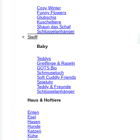
Cosy Winter
Funny Flowers
Glubschis
Kuscheltiere
Shaun das Schaf
Schlüsselanhänger
Steiff
Baby
Teddys
Greiflinge & Raseln
GOTS Bio
Schmusetuch
Soft Cuddly Friends
Spieluhr
Teddy & Freunde
Schlüsselanhänger
Haus & Hoftiere
Enten
Esel
Hasen
Hunde
Katzen
Kühe