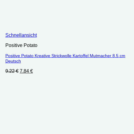
Schnellansicht
Positive Potato
Positive Potato Kreative Strickwolle Kartoffel Mutmacher 8.5 cm
Deutsch
Ursprünglicher
Aktueller
9.22
€
7.84
€
Preis
Preis
war:
ist:
9.22 €
7.84 €.