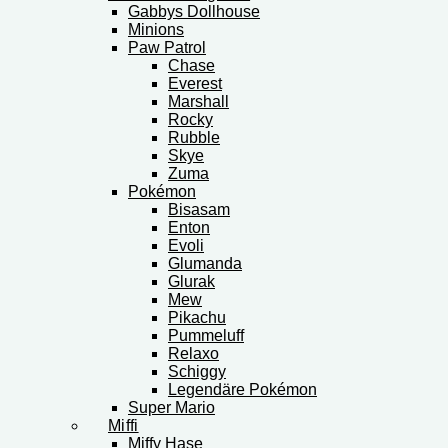
Gabbys Dollhouse
Minions
Paw Patrol
Chase
Everest
Marshall
Rocky
Rubble
Skye
Zuma
Pokémon
Bisasam
Enton
Evoli
Glumanda
Glurak
Mew
Pikachu
Pummeluff
Relaxo
Schiggy
Legendäre Pokémon
Super Mario
Miffi
Miffy Hase