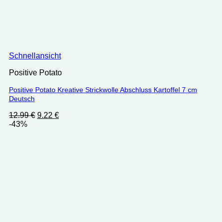
Schnellansicht
Positive Potato
Positive Potato Kreative Strickwolle Abschluss Kartoffel 7 cm
Deutsch
Ursprünglicher
Aktueller
12.99
€
9.22
€
Preis
Preis
-43%
war:
ist:
12.99 €
9.22 €.