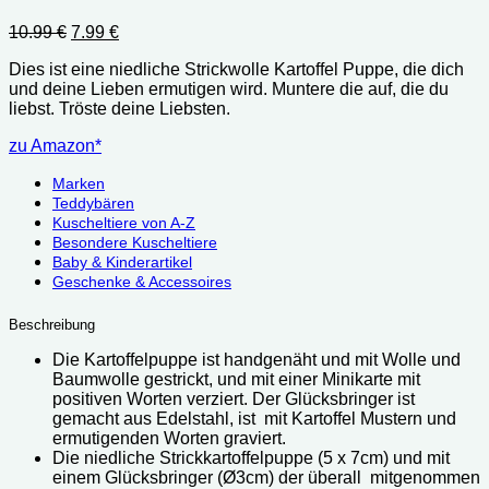
Ursprünglicher
Aktueller
10.99
€
7.99
€
Preis
Preis
Dies ist eine niedliche Strickwolle Kartoffel Puppe, die dich
war:
ist:
und deine Lieben ermutigen wird. Muntere die auf, die du
10.99 €
7.99 €.
liebst. Tröste deine Liebsten.
zu Amazon*
Marken
Teddybären
Kuscheltiere von A-Z
Besondere Kuscheltiere
Baby & Kinderartikel
Geschenke & Accessoires
Beschreibung
Die Kartoffelpuppe ist handgenäht und mit Wolle und
Baumwolle gestrickt, und mit einer Minikarte mit
positiven Worten verziert. Der Glücksbringer ist
gemacht aus Edelstahl, ist mit Kartoffel Mustern und
ermutigenden Worten graviert.
Die niedliche Strickkartoffelpuppe (5 x 7cm) und mit
einem Glücksbringer (Ø3cm) der überall mitgenommen