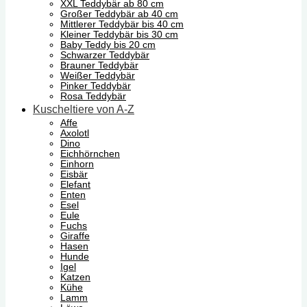
XXL Teddybär ab 80 cm
Großer Teddybär ab 40 cm
Mittlerer Teddybär bis 40 cm
Kleiner Teddybär bis 30 cm
Baby Teddy bis 20 cm
Schwarzer Teddybär
Brauner Teddybär
Weißer Teddybär
Pinker Teddybär
Rosa Teddybär
Kuscheltiere von A-Z
Affe
Axolotl
Dino
Eichhörnchen
Einhorn
Eisbär
Elefant
Enten
Esel
Eule
Fuchs
Giraffe
Hasen
Hunde
Igel
Katzen
Kühe
Lamm