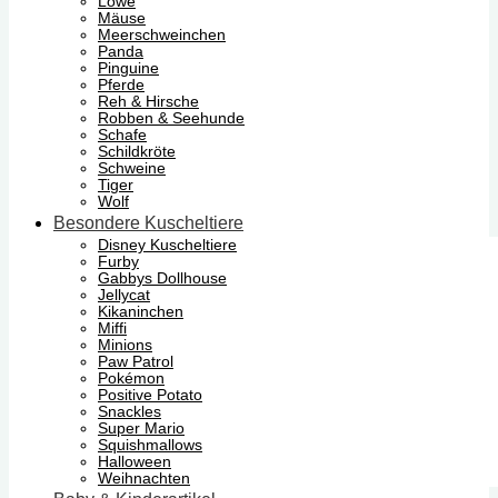
Löwe
Mäuse
Meerschweinchen
Panda
Pinguine
Pferde
Reh & Hirsche
Robben & Seehunde
Schafe
Schildkröte
Schweine
Tiger
Wolf
Besondere Kuscheltiere
Disney Kuscheltiere
Furby
Gabbys Dollhouse
Jellycat
Kikaninchen
Miffi
Minions
Paw Patrol
Pokémon
Positive Potato
Snackles
Super Mario
Squishmallows
Halloween
Weihnachten