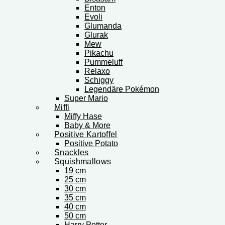
Enton
Evoli
Glumanda
Glurak
Mew
Pikachu
Pummeluff
Relaxo
Schiggy
Legendäre Pokémon
Super Mario
Miffi
Miffy Hase
Baby & More
Positive Kartoffel
Positive Potato
Snackles
Squishmallows
19 cm
25 cm
30 cm
35 cm
40 cm
50 cm
Harry Potter