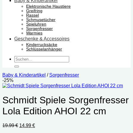
Baby & Kinderartikel
Elektronische Haustiere
Greifring
Rassel
Schmusetücher
Spieluhren
Sorgenfresser
Warmies
Geschenke & Accessoires
Kinderrucksäcke
Schlüsselanhänger
Suchen
nach:
Baby & Kinderartikel
/
Sorgenfresser
-25%
Schmidt Spiele Sorgenfresser
Lola Edition AHOI 22 cm
Ursprünglicher
Aktueller
19.99
€
14.99
€
Preis
Preis