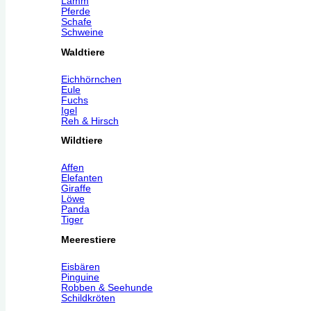
Lamm
Pferde
Schafe
Schweine
Waldtiere
Eichhörnchen
Eule
Fuchs
Igel
Reh & Hirsch
Wildtiere
Affen
Elefanten
Giraffe
Löwe
Panda
Tiger
Meerestiere
Eisbären
Pinguine
Robben & Seehunde
Schildkröten