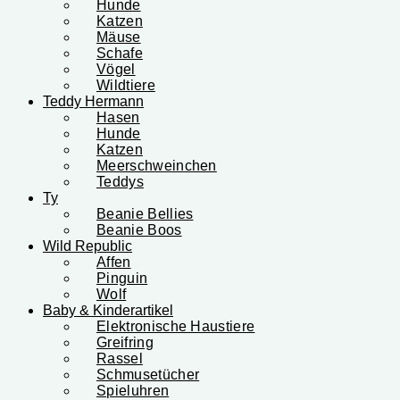
Hunde
Katzen
Mäuse
Schafe
Vögel
Wildtiere
Teddy Hermann
Hasen
Hunde
Katzen
Meerschweinchen
Teddys
Ty
Beanie Bellies
Beanie Boos
Wild Republic
Affen
Pinguin
Wolf
Baby & Kinderartikel
Elektronische Haustiere
Greifring
Rassel
Schmusetücher
Spieluhren