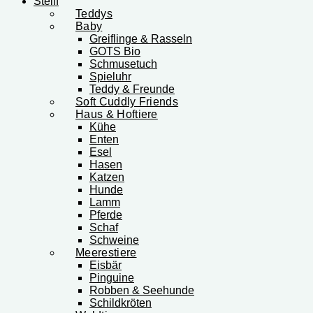
Steiff
Teddys
Baby
Greiflinge & Rasseln
GOTS Bio
Schmusetuch
Spieluhr
Teddy & Freunde
Soft Cuddly Friends
Haus & Hoftiere
Kühe
Enten
Esel
Hasen
Katzen
Hunde
Lamm
Pferde
Schaf
Schweine
Meerestiere
Eisbär
Pinguine
Robben & Seehunde
Schildkröten