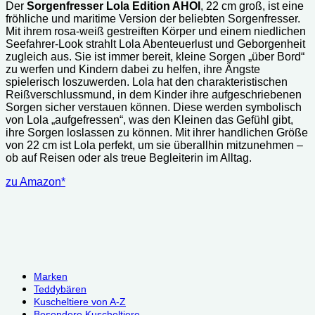
Der
Sorgenfresser Lola Edition AHOI
, 22 cm groß, ist eine
war:
ist:
fröhliche und maritime Version der beliebten Sorgenfresser.
19.99 €
14.99 €.
Mit ihrem rosa-weiß gestreiften Körper und einem niedlichen
Seefahrer-Look strahlt Lola Abenteuerlust und Geborgenheit
zugleich aus. Sie ist immer bereit, kleine Sorgen „über Bord“
zu werfen und Kindern dabei zu helfen, ihre Ängste
spielerisch loszuwerden. Lola hat den charakteristischen
Reißverschlussmund, in dem Kinder ihre aufgeschriebenen
Sorgen sicher verstauen können. Diese werden symbolisch
von Lola „aufgefressen“, was den Kleinen das Gefühl gibt,
ihre Sorgen loslassen zu können. Mit ihrer handlichen Größe
von 22 cm ist Lola perfekt, um sie überallhin mitzunehmen –
ob auf Reisen oder als treue Begleiterin im Alltag.
zu Amazon*
Marken
Teddybären
Kuscheltiere von A-Z
Besondere Kuscheltiere