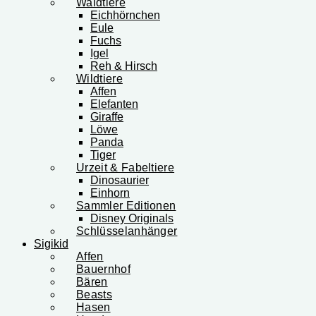
Waldtiere
Eichhörnchen
Eule
Fuchs
Igel
Reh & Hirsch
Wildtiere
Affen
Elefanten
Giraffe
Löwe
Panda
Tiger
Urzeit & Fabeltiere
Dinosaurier
Einhorn
Sammler Editionen
Disney Originals
Schlüsselanhänger
Sigikid
Affen
Bauernhof
Bären
Beasts
Hasen