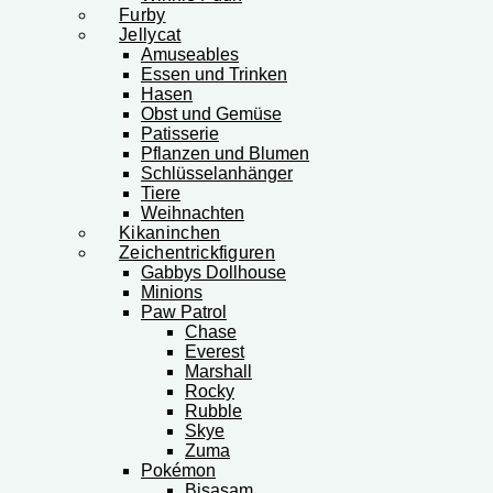
Furby
Jellycat
Amuseables
Essen und Trinken
Hasen
Obst und Gemüse
Patisserie
Pflanzen und Blumen
Schlüsselanhänger
Tiere
Weihnachten
Kikaninchen
Zeichentrickfiguren
Gabbys Dollhouse
Minions
Paw Patrol
Chase
Everest
Marshall
Rocky
Rubble
Skye
Zuma
Pokémon
Bisasam