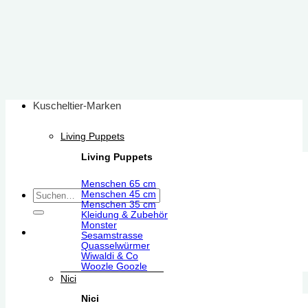
Zum
Inhalt
springen
Kuscheltier-Marken
Living Puppets
Living Puppets
Menschen 65 cm
Suchen
Menschen 45 cm
Menschen 35 cm
nach:
Kleidung & Zubehör
Monster
Sesamstrasse
Quasselwürmer
Wiwaldi & Co
Woozle Goozle
Nici
Nici