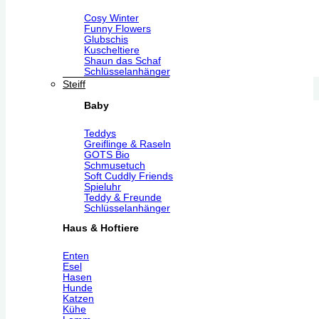
Cosy Winter
Funny Flowers
Glubschis
Kuscheltiere
Shaun das Schaf
Schlüsselanhänger
Steiff
Baby
Teddys
Greiflinge & Raseln
GOTS Bio
Schmusetuch
Soft Cuddly Friends
Spieluhr
Teddy & Freunde
Schlüsselanhänger
Haus & Hoftiere
Enten
Esel
Hasen
Hunde
Katzen
Kühe