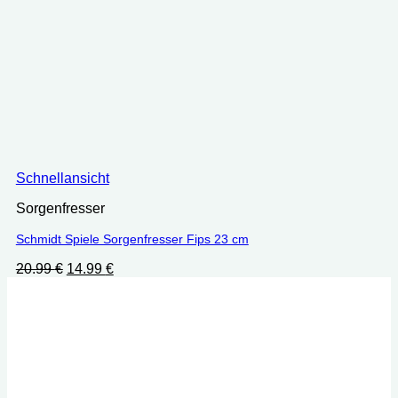
Schnellansicht
Sorgenfresser
Schmidt Spiele Sorgenfresser Fips 23 cm
Ursprünglicher
Aktueller
20.99
€
14.99
€
Preis
Preis
war:
ist:
20.99 €
14.99 €.