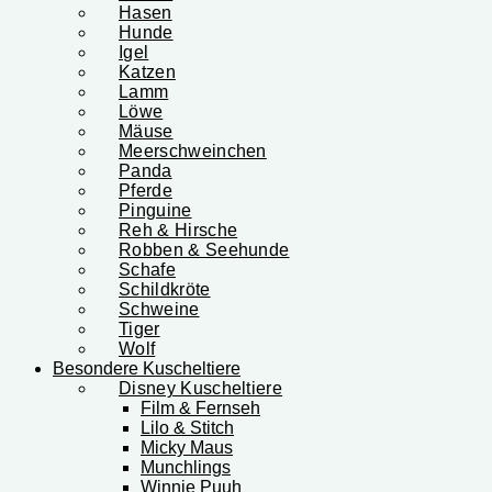
Hasen
Hunde
Igel
Katzen
Lamm
Löwe
Mäuse
Meerschweinchen
Panda
Pferde
Pinguine
Reh & Hirsche
Robben & Seehunde
Schafe
Schildkröte
Schweine
Tiger
Wolf
Besondere Kuscheltiere
Disney Kuscheltiere
Film & Fernseh
Lilo & Stitch
Micky Maus
Munchlings
Winnie Puuh