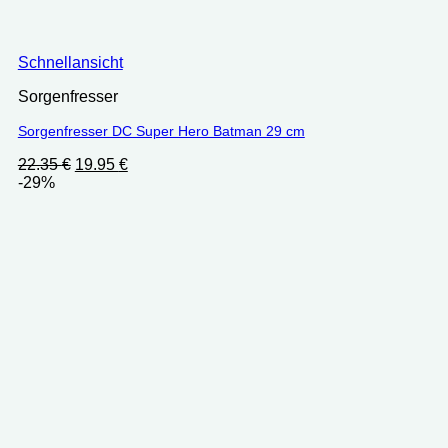
Schnellansicht
Sorgenfresser
Sorgenfresser DC Super Hero Batman 29 cm
Ursprünglicher
Aktueller
22.35
€
19.95
€
Preis
Preis
-29%
war:
ist:
22.35 €
19.95 €.