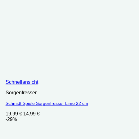
Schnellansicht
Sorgenfresser
Schmidt Spiele Sorgenfresser Limo 22 cm
Ursprünglicher
Aktueller
19.99
€
14.99
€
Preis
Preis
-29%
war:
ist:
19.99 €
14.99 €.