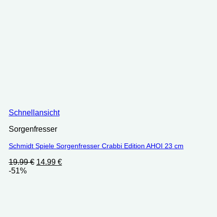
Schnellansicht
Sorgenfresser
Schmidt Spiele Sorgenfresser Crabbi Edition AHOI 23 cm
Ursprünglicher
Aktueller
19.99
€
14.99
€
Preis
Preis
-51%
war:
ist:
19.99 €
14.99 €.