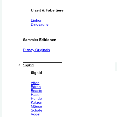
Urzeit & Fabeltiere
Einhorn
Dinosaurier
Sammler Editionen
Disney Originals
Sigikid
Sigkid
Affen
Bären
Beasts
Hasen
Hunde
Katzen
Mäuse
Schafe
Vögel