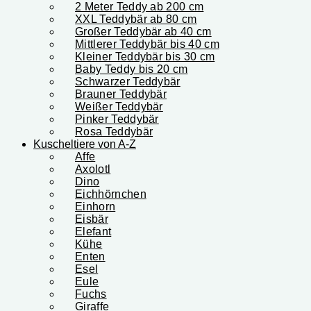
2 Meter Teddy ab 200 cm
XXL Teddybär ab 80 cm
Großer Teddybär ab 40 cm
Mittlerer Teddybär bis 40 cm
Kleiner Teddybär bis 30 cm
Baby Teddy bis 20 cm
Schwarzer Teddybär
Brauner Teddybär
Weißer Teddybär
Pinker Teddybär
Rosa Teddybär
Kuscheltiere von A-Z
Affe
Axolotl
Dino
Eichhörnchen
Einhorn
Eisbär
Elefant
Kühe
Enten
Esel
Eule
Fuchs
Giraffe