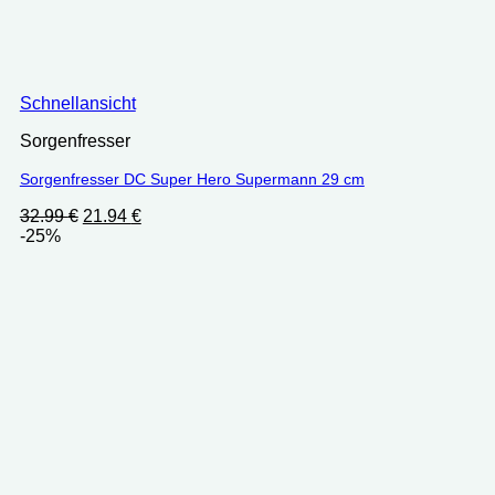
Schnellansicht
Sorgenfresser
Sorgenfresser DC Super Hero Supermann 29 cm
Ursprünglicher
Aktueller
32.99
€
21.94
€
Preis
Preis
-25%
war:
ist:
32.99 €
21.94 €.