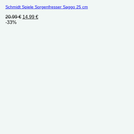
Schmidt Spiele Sorgenfresser Saggo 25 cm
Ursprünglicher
Aktueller
20.99
€
14.99
€
Preis
Preis
-33%
war:
ist:
20.99 €
14.99 €.