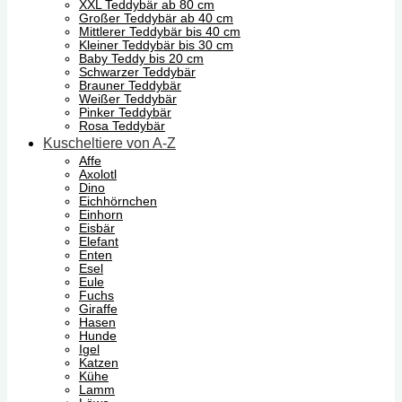
XXL Teddybär ab 80 cm
Großer Teddybär ab 40 cm
Mittlerer Teddybär bis 40 cm
Kleiner Teddybär bis 30 cm
Baby Teddy bis 20 cm
Schwarzer Teddybär
Brauner Teddybär
Weißer Teddybär
Pinker Teddybär
Rosa Teddybär
Kuscheltiere von A-Z
Affe
Axolotl
Dino
Eichhörnchen
Einhorn
Eisbär
Elefant
Enten
Esel
Eule
Fuchs
Giraffe
Hasen
Hunde
Igel
Katzen
Kühe
Lamm