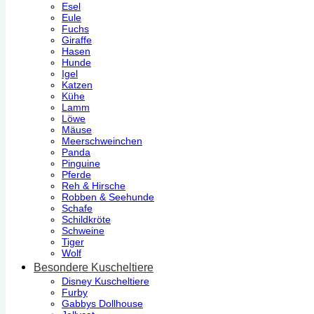
Esel
Eule
Fuchs
Giraffe
Hasen
Hunde
Igel
Katzen
Kühe
Lamm
Löwe
Mäuse
Meerschweinchen
Panda
Pinguine
Pferde
Reh & Hirsche
Robben & Seehunde
Schafe
Schildkröte
Schweine
Tiger
Wolf
Besondere Kuscheltiere
Disney Kuscheltiere
Furby
Gabbys Dollhouse