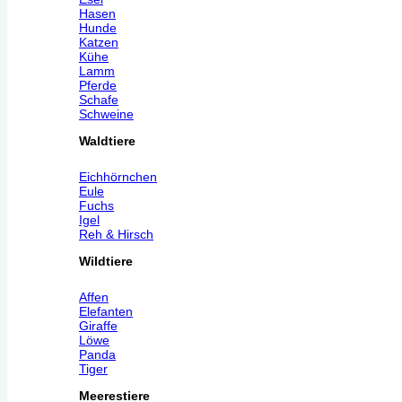
Hasen
Hunde
Katzen
Kühe
Lamm
Pferde
Schafe
Schweine
Waldtiere
Eichhörnchen
Eule
Fuchs
Igel
Reh & Hirsch
Wildtiere
Affen
Elefanten
Giraffe
Löwe
Panda
Tiger
Meerestiere