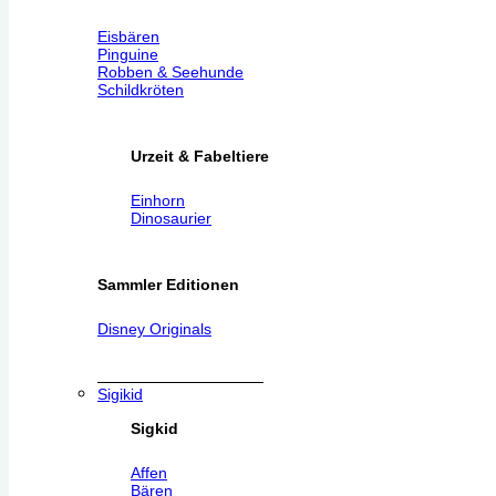
Eisbären
Pinguine
Robben & Seehunde
Schildkröten
Urzeit & Fabeltiere
Einhorn
Dinosaurier
Sammler Editionen
Disney Originals
Sigikid
Sigkid
Affen
Bären