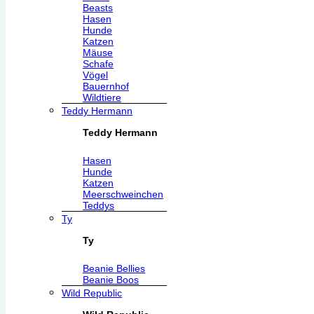
Beasts
Hasen
Hunde
Katzen
Mäuse
Schafe
Vögel
Bauernhof
Wildtiere
Teddy Hermann
Teddy Hermann
Hasen
Hunde
Katzen
Meerschweinchen
Teddys
Ty
Ty
Beanie Bellies
Beanie Boos
Wild Republic