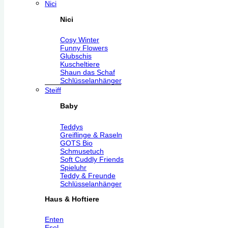
Nici
Nici
Cosy Winter
Funny Flowers
Glubschis
Kuscheltiere
Shaun das Schaf
Schlüsselanhänger
Steiff
Baby
Teddys
Greiflinge & Raseln
GOTS Bio
Schmusetuch
Soft Cuddly Friends
Spieluhr
Teddy & Freunde
Schlüsselanhänger
Haus & Hoftiere
Enten
Esel