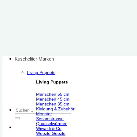
Zum
Inhalt
springen
Kuscheltier-Marken
Living Puppets
Living Puppets
Menschen 65 cm
Menschen 45 cm
Menschen 35 cm
Kleidung & Zubehör
Suchen
Monster
nach:
Sesamstrasse
Quasselwürmer
Wiwaldi & Co
Woozle Goozle