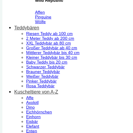
Wild Republic
Affen
Pinguine
Wölfe
Teddybären
Riesen Teddy ab 100 cm
2 Meter Teddy ab 200 cm
XXL Teddybär ab 80 cm
Großer Teddybär ab 40 cm
Mittlerer Teddybär bis 40 cm
Kleiner Teddybär bis 30 cm
Baby Teddy bis 20 cm
Schwarzer Teddybär
Brauner Teddybär
Weißer Teddybär
Pinker Teddybär
Rosa Teddybär
Kuscheltiere von A-Z
Affe
Axolotl
Dino
Eichhörnchen
Einhorn
Eisbär
Elefant
Enten