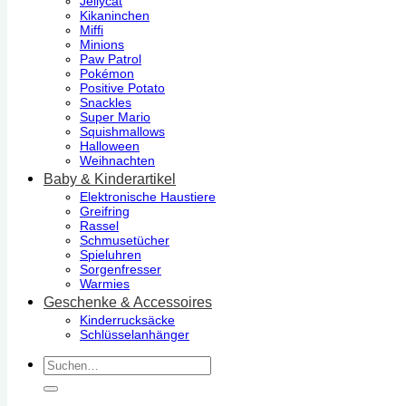
Jellycat
Kikaninchen
Miffi
Minions
Paw Patrol
Pokémon
Positive Potato
Snackles
Super Mario
Squishmallows
Halloween
Weihnachten
Baby & Kinderartikel
Elektronische Haustiere
Greifring
Rassel
Schmusetücher
Spieluhren
Sorgenfresser
Warmies
Geschenke & Accessoires
Kinderrucksäcke
Schlüsselanhänger
Suchen
nach: