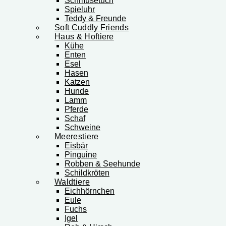
Schmusetuch
Spieluhr
Teddy & Freunde
Soft Cuddly Friends
Haus & Hoftiere
Kühe
Enten
Esel
Hasen
Katzen
Hunde
Lamm
Pferde
Schaf
Schweine
Meerestiere
Eisbär
Pinguine
Robben & Seehunde
Schildkröten
Waldtiere
Eichhörnchen
Eule
Fuchs
Igel