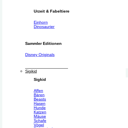
Urzeit & Fabeltiere
Einhorn
Dinosaurier
Sammler Editionen
Disney Originals
Sigikid
Sigkid
Affen
Bären
Beasts
Hasen
Hunde
Katzen
Mäuse
Schafe
Vögel