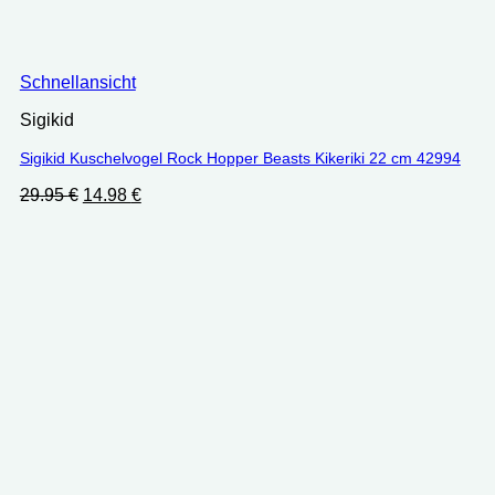
Schnellansicht
Sigikid
Sigikid Kuschelvogel Rock Hopper Beasts Kikeriki 22 cm 42994
Ursprünglicher
Aktueller
29.95
€
14.98
€
Preis
Preis
war:
ist:
29.95 €
14.98 €.