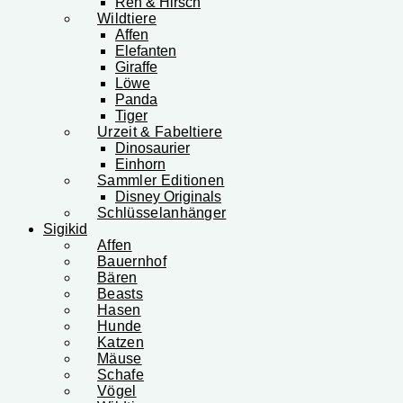
Reh & Hirsch
Wildtiere
Affen
Elefanten
Giraffe
Löwe
Panda
Tiger
Urzeit & Fabeltiere
Dinosaurier
Einhorn
Sammler Editionen
Disney Originals
Schlüsselanhänger
Sigikid
Affen
Bauernhof
Bären
Beasts
Hasen
Hunde
Katzen
Mäuse
Schafe
Vögel