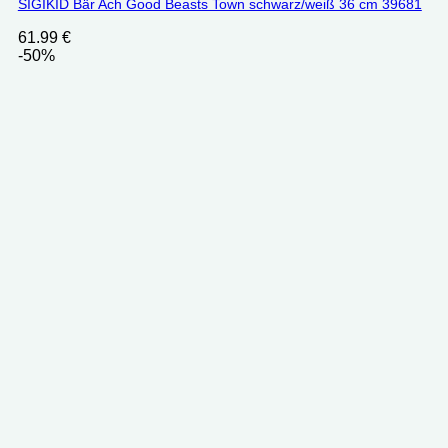
SIGIKID Bär Ach Good Beasts Town schwarz/weiß 36 cm 39681
61.99
€
-50%