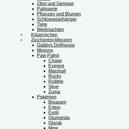
Obst und Gemüse
Patisserie
Pflanzen und Blumen
Schlüsselanhänger
Tiere
Weihnachten
Kikaninchen
Zeichentrickfiguren
Gabbys Dollhouse
Minions
Paw Patrol
Chase
Everest
Marshall
Rocky
Rubble
Skye
Zuma
Pokémon
Bisasam
Enton
Evoli
Glumanda
Glurak
Mew