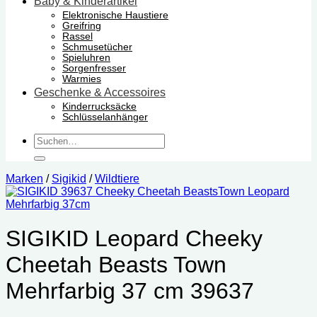
Baby & Kinderartikel
Elektronische Haustiere
Greifring
Rassel
Schmusetücher
Spieluhren
Sorgenfresser
Warmies
Geschenke & Accessoires
Kinderrucksäcke
Schlüsselanhänger
Suchen
nach:
Marken
/
Sigikid
/
Wildtiere
SIGIKID Leopard Cheeky
Cheetah Beasts Town
Mehrfarbig 37 cm 39637