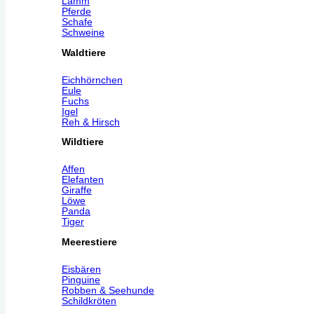
Lamm
Pferde
Schafe
Schweine
Waldtiere
Eichhörnchen
Eule
Fuchs
Igel
Reh & Hirsch
Wildtiere
Affen
Elefanten
Giraffe
Löwe
Panda
Tiger
Meerestiere
Eisbären
Pinguine
Robben & Seehunde
Schildkröten