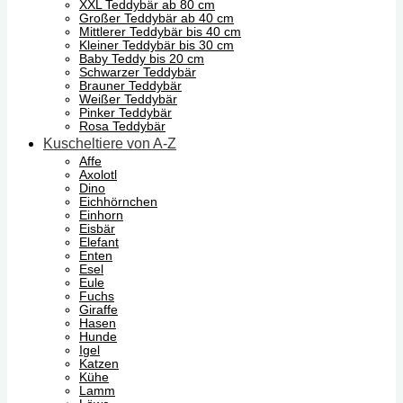
XXL Teddybär ab 80 cm
Großer Teddybär ab 40 cm
Mittlerer Teddybär bis 40 cm
Kleiner Teddybär bis 30 cm
Baby Teddy bis 20 cm
Schwarzer Teddybär
Brauner Teddybär
Weißer Teddybär
Pinker Teddybär
Rosa Teddybär
Kuscheltiere von A-Z
Affe
Axolotl
Dino
Eichhörnchen
Einhorn
Eisbär
Elefant
Enten
Esel
Eule
Fuchs
Giraffe
Hasen
Hunde
Igel
Katzen
Kühe
Lamm