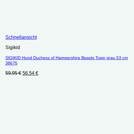
Schnellansicht
Sigikid
SIGIKID Hund Duchess of Hampershire Beasts Town grau 53 cm
38675
Ursprünglicher
Aktueller
59.95
€
56.54
€
Preis
Preis
war:
ist:
59.95 €
56.54 €.