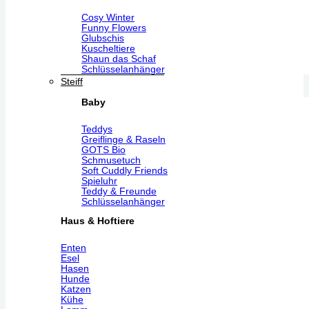
Cosy Winter
Funny Flowers
Glubschis
Kuscheltiere
Shaun das Schaf
Schlüsselanhänger
Steiff
Baby
Teddys
Greiflinge & Raseln
GOTS Bio
Schmusetuch
Soft Cuddly Friends
Spieluhr
Teddy & Freunde
Schlüsselanhänger
Haus & Hoftiere
Enten
Esel
Hasen
Hunde
Katzen
Kühe