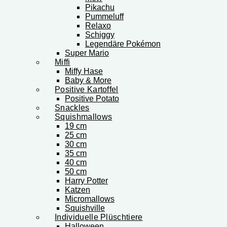
Pikachu
Pummeluff
Relaxo
Schiggy
Legendäre Pokémon
Super Mario
Miffi
Miffy Hase
Baby & More
Positive Kartoffel
Positive Potato
Snackles
Squishmallows
19 cm
25 cm
30 cm
35 cm
40 cm
50 cm
Harry Potter
Katzen
Micromallows
Squishville
Individuelle Plüschtiere
Halloween