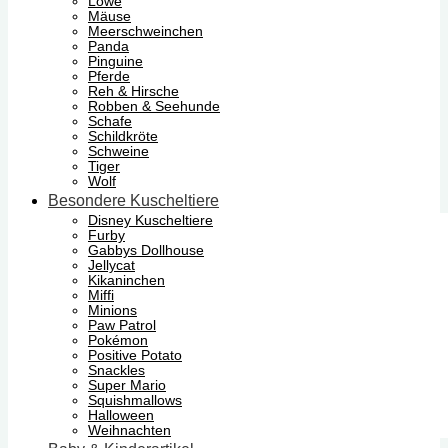
Löwe
Mäuse
Meerschweinchen
Panda
Pinguine
Pferde
Reh & Hirsche
Robben & Seehunde
Schafe
Schildkröte
Schweine
Tiger
Wolf
Besondere Kuscheltiere
Disney Kuscheltiere
Furby
Gabbys Dollhouse
Jellycat
Kikaninchen
Miffi
Minions
Paw Patrol
Pokémon
Positive Potato
Snackles
Super Mario
Squishmallows
Halloween
Weihnachten