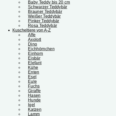
Baby Teddy bis 20 cm
Schwarzer Teddybär
Brauner Teddybär
Weißer Teddybär
Pinker Teddybär
Rosa Teddybär
Kuscheltiere von A-Z
Affe
Axolotl
Dino
Eichhörnchen
Einhorn
Eisbär
Elefant
Kühe
Enten
Esel
Eule
Fuchs
Giraffe
Hasen
Hunde
Igel
Katzen
Lamm