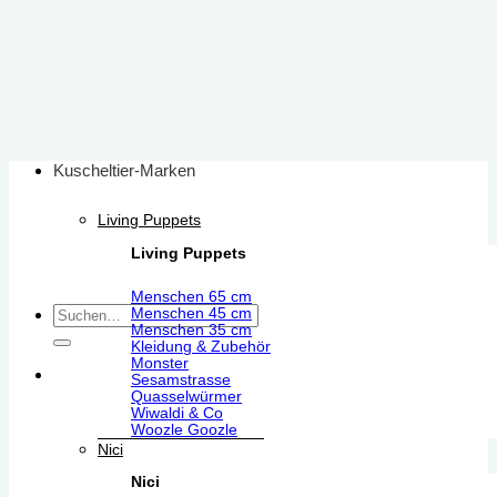
Zum
Inhalt
springen
Kuscheltier-Marken
Living Puppets
Living Puppets
Menschen 65 cm
Suchen
Menschen 45 cm
Menschen 35 cm
nach:
Kleidung & Zubehör
Monster
Sesamstrasse
Quasselwürmer
Wiwaldi & Co
Woozle Goozle
Nici
Nici