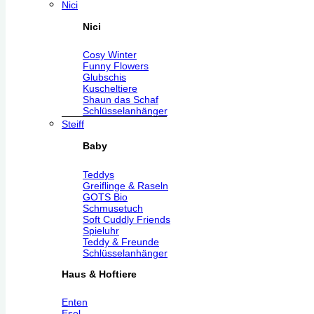
Nici
Nici
Cosy Winter
Funny Flowers
Glubschis
Kuscheltiere
Shaun das Schaf
Schlüsselanhänger
Steiff
Baby
Teddys
Greiflinge & Raseln
GOTS Bio
Schmusetuch
Soft Cuddly Friends
Spieluhr
Teddy & Freunde
Schlüsselanhänger
Haus & Hoftiere
Enten
Esel