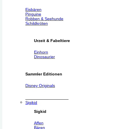
Eisbären
Pinguine
Robben & Seehunde
Schildkröten
Urzeit & Fabeltiere
Einhorn
Dinosaurier
Sammler Editionen
Disney Originals
Sigikid
Sigkid
Affen
Bären