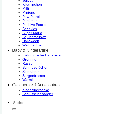
Jellycat
Kikaninchen
Miffi
Minions
Paw Patrol
Pokémon
Positive Potato
Snackles
Super Mario
Squishmallows
Halloween
Weihnachten
Baby & Kinderartikel
Elektronische Haustiere
Greifring
Rassel
Schmusetücher
Spieluhren
Sorgenfresser
Warmies
Geschenke & Accessoires
Kinderrucksäcke
Schlüsselanhänger
Suchen
nach: