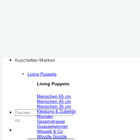
Zum
Inhalt
springen
Kuscheltier-Marken
Living Puppets
Living Puppets
Menschen 65 cm
Menschen 45 cm
Menschen 35 cm
Kleidung & Zubehör
Suchen
Monster
nach:
Sesamstrasse
Quasselwürmer
Wiwaldi & Co
Woozle Goozle