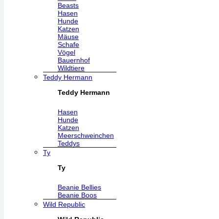
Beasts
Hasen
Hunde
Katzen
Mäuse
Schafe
Vögel
Bauernhof
Wildtiere
Teddy Hermann
Teddy Hermann
Hasen
Hunde
Katzen
Meerschweinchen
Teddys
Ty
Ty
Beanie Bellies
Beanie Boos
Wild Republic