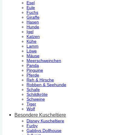
Esel
Eule
Fuchs
Giraffe
Hasen
Hunde
Igel
Katzen
Kühe
Lamm
Löwe
Mäuse
Meerschweinchen
Panda
Pinguine
Pferde
Reh & Hirsche
Robben & Seehunde
Schafe
Schildkröte
Schweine
Tiger
Wolf
Besondere Kuscheltiere
Disney Kuscheltiere
Furby
Gabbys Dollhouse