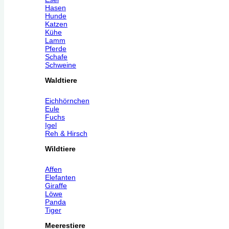
Hasen
Hunde
Katzen
Kühe
Lamm
Pferde
Schafe
Schweine
Waldtiere
Eichhörnchen
Eule
Fuchs
Igel
Reh & Hirsch
Wildtiere
Affen
Elefanten
Giraffe
Löwe
Panda
Tiger
Meerestiere