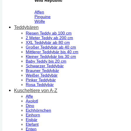
Wild Republic
Affen
Pinguine
Wölfe
Teddybären
Riesen Teddy ab 100 cm
2 Meter Teddy ab 200 cm
XXL Teddybär ab 80 cm
Großer Teddybär ab 40 cm
Mittlerer Teddybär bis 40 cm
Kleiner Teddybär bis 30 cm
Baby Teddy bis 20 cm
Schwarzer Teddybär
Brauner Teddybär
Weißer Teddybär
Pinker Teddybär
Rosa Teddybär
Kuscheltiere von A-Z
Affe
Axolotl
Dino
Eichhörnchen
Einhorn
Eisbär
Elefant
Enten