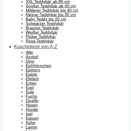
XXL Teddybär ab 80 cm
Großer Teddybär ab 40 cm
Mittlerer Teddybär bis 40 cm
Kleiner Teddybär bis 30 cm
Baby Teddy bis 20 cm
Schwarzer Teddybär
Brauner Teddybär
Weißer Teddybär
Pinker Teddybär
Rosa Teddybär
Kuscheltiere von A-Z
Affe
Axolotl
Dino
Eichhörnchen
Einhorn
Eisbär
Elefant
Enten
Esel
Eule
Fuchs
Giraffe
Hasen
Hunde
Igel
Katzen
Kühe
Lamm