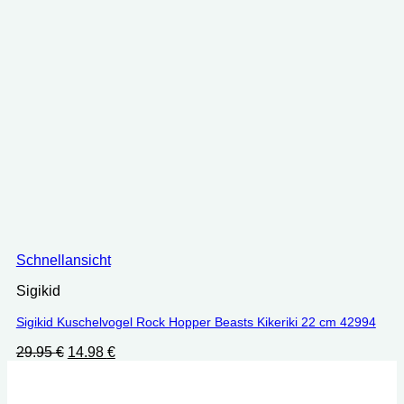
Schnellansicht
Sigikid
Sigikid Kuschelvogel Rock Hopper Beasts Kikeriki 22 cm 42994
Ursprünglicher
Aktueller
29.95
€
14.98
€
Preis
Preis
war:
ist:
29.95 €
14.98 €.