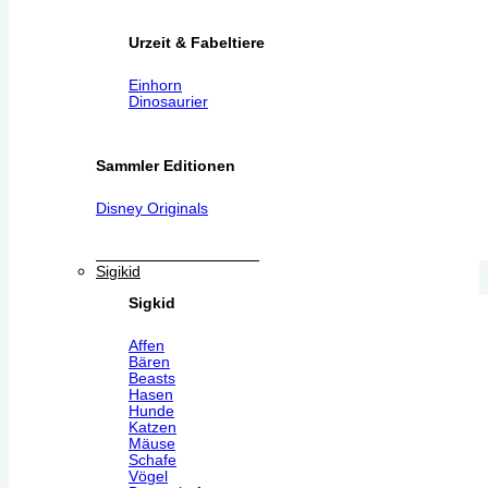
Urzeit & Fabeltiere
Einhorn
Dinosaurier
Sammler Editionen
Disney Originals
Sigikid
Sigkid
Affen
Bären
Beasts
Hasen
Hunde
Katzen
Mäuse
Schafe
Vögel