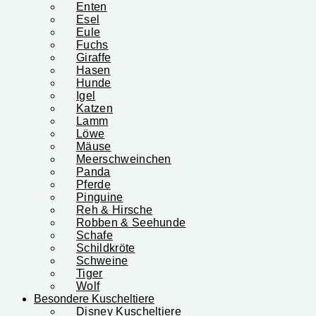
Enten
Esel
Eule
Fuchs
Giraffe
Hasen
Hunde
Igel
Katzen
Lamm
Löwe
Mäuse
Meerschweinchen
Panda
Pferde
Pinguine
Reh & Hirsche
Robben & Seehunde
Schafe
Schildkröte
Schweine
Tiger
Wolf
Besondere Kuscheltiere
Disney Kuscheltiere