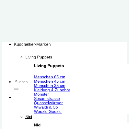
Zum
Inhalt
springen
Kuscheltier-Marken
Living Puppets
Living Puppets
Menschen 65 cm
Suchen
Menschen 45 cm
Menschen 35 cm
nach:
Kleidung & Zubehör
Monster
Sesamstrasse
Quasselwürmer
Wiwaldi & Co
Woozle Goozle
Nici
Nici