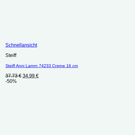
Schnellansicht
Steiff
Steiff Anni Lamm 74233 Creme 16 cm
Ursprünglicher
Aktueller
37.73
€
34.99
€
Preis
Preis
-50%
war:
ist:
37.73 €
34.99 €.