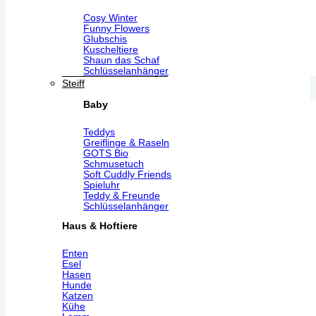
Cosy Winter
Funny Flowers
Glubschis
Kuscheltiere
Shaun das Schaf
Schlüsselanhänger
Steiff
Baby
Teddys
Greiflinge & Raseln
GOTS Bio
Schmusetuch
Soft Cuddly Friends
Spieluhr
Teddy & Freunde
Schlüsselanhänger
Haus & Hoftiere
Enten
Esel
Hasen
Hunde
Katzen
Kühe