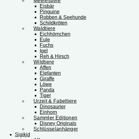
Meerestiere
Eisbär
Pinguine
Robben & Seehunde
Schildkröten
Waldtiere
Eichhörnchen
Eule
Fuchs
Igel
Reh & Hirsch
Wildtiere
Affen
Elefanten
Giraffe
Löwe
Panda
Tiger
Urzeit & Fabeltiere
Dinosaurier
Einhorn
Sammler Editionen
Disney Originals
Schlüsselanhänger
Sigikid