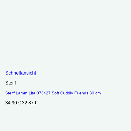
Schnellansicht
Steiff
Steiff Lamm Lita 073427 Soft Cuddly Friends 30 cm
Ursprünglicher
Aktueller
34.90
€
32.87
€
Preis
Preis
war:
ist:
34.90 €
32.87 €.