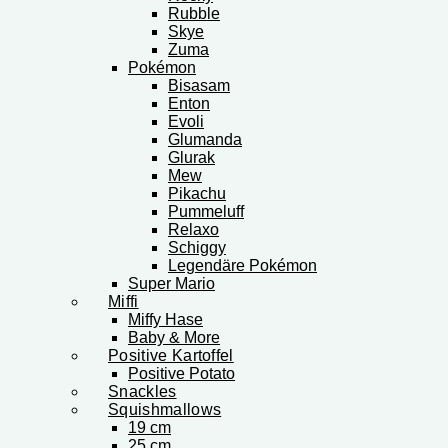
Rubble
Skye
Zuma
Pokémon
Bisasam
Enton
Evoli
Glumanda
Glurak
Mew
Pikachu
Pummeluff
Relaxo
Schiggy
Legendäre Pokémon
Super Mario
Miffi
Miffy Hase
Baby & More
Positive Kartoffel
Positive Potato
Snackles
Squishmallows
19 cm
25 cm