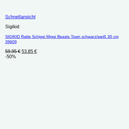
Schnellansicht
Sigikid
SIGIKID Ratte Schiggi Miggi Beasts Town schwarz/weiß 30 cm
39609
Ursprünglicher
Aktueller
59.95
€
53.85
€
Preis
Preis
-50%
war:
ist:
59.95 €
53.85 €.