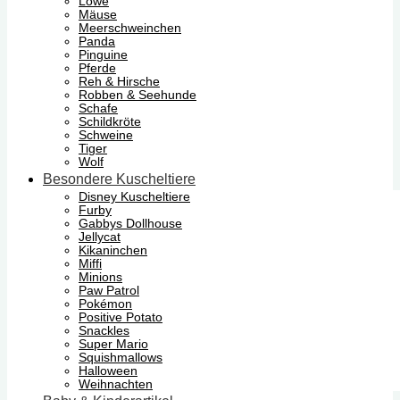
Löwe
Mäuse
Meerschweinchen
Panda
Pinguine
Pferde
Reh & Hirsche
Robben & Seehunde
Schafe
Schildkröte
Schweine
Tiger
Wolf
Besondere Kuscheltiere
Disney Kuscheltiere
Furby
Gabbys Dollhouse
Jellycat
Kikaninchen
Miffi
Minions
Paw Patrol
Pokémon
Positive Potato
Snackles
Super Mario
Squishmallows
Halloween
Weihnachten