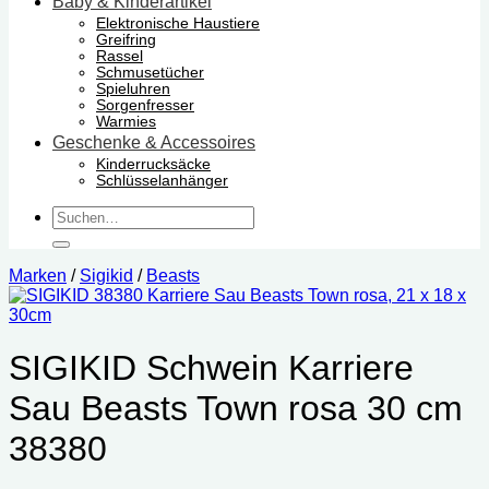
Baby & Kinderartikel
Elektronische Haustiere
Greifring
Rassel
Schmusetücher
Spieluhren
Sorgenfresser
Warmies
Geschenke & Accessoires
Kinderrucksäcke
Schlüsselanhänger
Suchen
nach:
Marken
/
Sigikid
/
Beasts
SIGIKID Schwein Karriere
Sau Beasts Town rosa 30 cm
38380