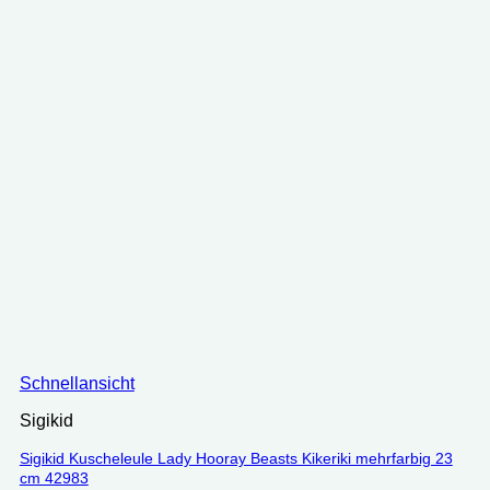
Schnellansicht
Sigikid
Sigikid Kuscheleule Lady Hooray Beasts Kikeriki mehrfarbig 23
cm 42983