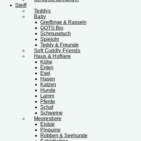
Steiff
Teddys
Baby
Greiflinge & Rasseln
GOTS Bio
Schmusetuch
Spieluhr
Teddy & Freunde
Soft Cuddly Friends
Haus & Hoftiere
Kühe
Enten
Esel
Hasen
Katzen
Hunde
Lamm
Pferde
Schaf
Schweine
Meerestiere
Eisbär
Pinguine
Robben & Seehunde