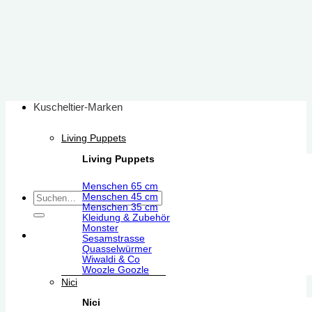
Zum
Inhalt
springen
Kuscheltier-Marken
Living Puppets
Living Puppets
Menschen 65 cm
Suchen
Menschen 45 cm
Menschen 35 cm
nach:
Kleidung & Zubehör
Monster
Sesamstrasse
Quasselwürmer
Wiwaldi & Co
Woozle Goozle
Nici
Nici