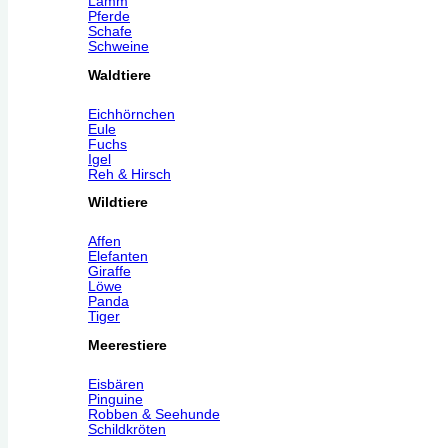
Lamm
Pferde
Schafe
Schweine
Waldtiere
Eichhörnchen
Eule
Fuchs
Igel
Reh & Hirsch
Wildtiere
Affen
Elefanten
Giraffe
Löwe
Panda
Tiger
Meerestiere
Eisbären
Pinguine
Robben & Seehunde
Schildkröten