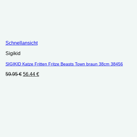
Schnellansicht
Sigikid
SIGIKID Katze Fritten Fritze Beasts Town braun 38cm 38456
Ursprünglicher
Aktueller
59.95
€
56.44
€
Preis
Preis
war:
ist:
59.95 €
56.44 €.