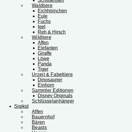
Schildkröten
Waldtiere
Eichhörnchen
Eule
Fuchs
Igel
Reh & Hirsch
Wildtiere
Affen
Elefanten
Giraffe
Löwe
Panda
Tiger
Urzeit & Fabeltiere
Dinosaurier
Einhorn
Sammler Editionen
Disney Originals
Schlüsselanhänger
Sigikid
Affen
Bauernhof
Bären
Beasts