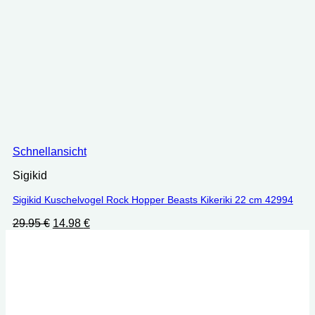
Schnellansicht
Sigikid
Sigikid Kuschelvogel Rock Hopper Beasts Kikeriki 22 cm 42994
Ursprünglicher
Aktueller
29.95
€
14.98
€
Preis
Preis
war:
ist:
29.95 €
14.98 €.