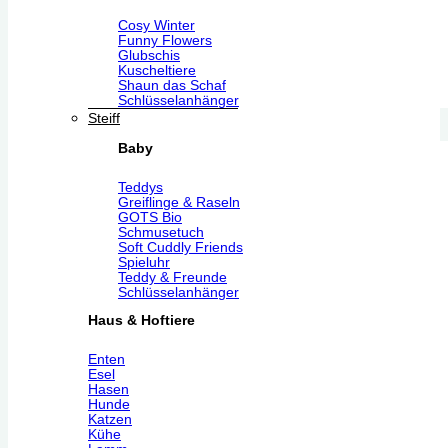
Cosy Winter
Funny Flowers
Glubschis
Kuscheltiere
Shaun das Schaf
Schlüsselanhänger
Steiff
Baby
Teddys
Greiflinge & Raseln
GOTS Bio
Schmusetuch
Soft Cuddly Friends
Spieluhr
Teddy & Freunde
Schlüsselanhänger
Haus & Hoftiere
Enten
Esel
Hasen
Hunde
Katzen
Kühe