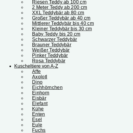
Riesen Teddy ab 100 cm
2 Meter Teddy ab 200 cm
XXL Teddybär ab 80 cm
Großer Teddybär ab 40 cm
Mittlerer Teddybär bis 40 cm
Kleiner Teddybär bis 30 cm
Baby Teddy bis 20 cm
Schwarzer Teddybär
Brauner Teddybär
Weißer Teddybär
Pinker Teddybär
Rosa Teddybär
Kuscheltiere von A-Z
Affe
Axolotl
Dino
Eichhörnchen
Einhorn
Eisbär
Elefant
Kühe
Enten
Esel
Eule
Fuchs