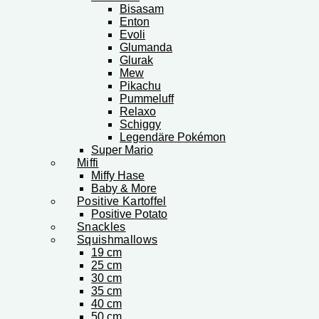
Bisasam
Enton
Evoli
Glumanda
Glurak
Mew
Pikachu
Pummeluff
Relaxo
Schiggy
Legendäre Pokémon
Super Mario
Miffi
Miffy Hase
Baby & More
Positive Kartoffel
Positive Potato
Snackles
Squishmallows
19 cm
25 cm
30 cm
35 cm
40 cm
50 cm