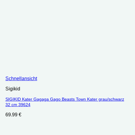
Schnellansicht
Sigikid
SIGIKID Kater Gagaga Gago Beasts Town Kater grau/schwarz
32 cm 39624
69.99
€