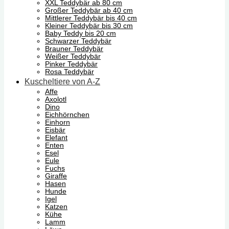
XXL Teddybär ab 80 cm
Großer Teddybär ab 40 cm
Mittlerer Teddybär bis 40 cm
Kleiner Teddybär bis 30 cm
Baby Teddy bis 20 cm
Schwarzer Teddybär
Brauner Teddybär
Weißer Teddybär
Pinker Teddybär
Rosa Teddybär
Kuscheltiere von A-Z
Affe
Axolotl
Dino
Eichhörnchen
Einhorn
Eisbär
Elefant
Enten
Esel
Eule
Fuchs
Giraffe
Hasen
Hunde
Igel
Katzen
Kühe
Lamm