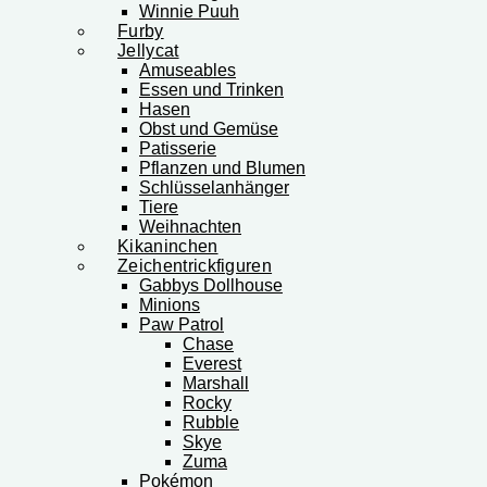
Winnie Puuh
Furby
Jellycat
Amuseables
Essen und Trinken
Hasen
Obst und Gemüse
Patisserie
Pflanzen und Blumen
Schlüsselanhänger
Tiere
Weihnachten
Kikaninchen
Zeichentrickfiguren
Gabbys Dollhouse
Minions
Paw Patrol
Chase
Everest
Marshall
Rocky
Rubble
Skye
Zuma
Pokémon