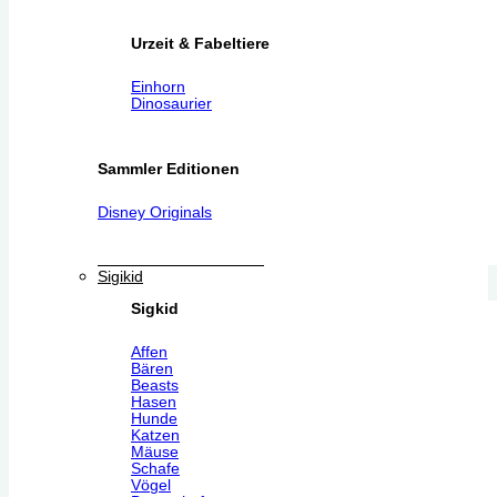
Urzeit & Fabeltiere
Einhorn
Dinosaurier
Sammler Editionen
Disney Originals
Sigikid
Sigkid
Affen
Bären
Beasts
Hasen
Hunde
Katzen
Mäuse
Schafe
Vögel