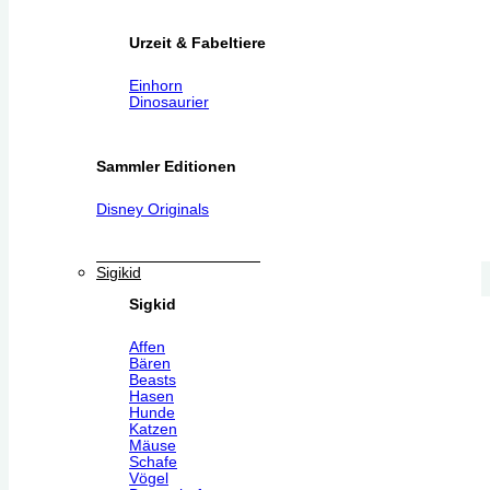
Urzeit & Fabeltiere
Einhorn
Dinosaurier
Sammler Editionen
Disney Originals
Sigikid
Sigkid
Affen
Bären
Beasts
Hasen
Hunde
Katzen
Mäuse
Schafe
Vögel