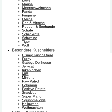
Löwe
Mäuse
Meerschweinchen
Panda
Pinguine
Pferde
Reh & Hirsche
Robben & Seehunde
Schafe
Schildkröte
Schweine
Tiger
Wolf
Besondere Kuscheltiere
Disney Kuscheltiere
Furby
Gabbys Dollhouse
Jellycat
Kikaninchen
Miffi
Minions
Paw Patrol
Pokémon
Positive Potato
Snackles
Super Mario
Squishmallows
Halloween
Weihnachten