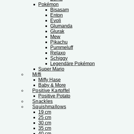
Pokémon
Bisasam
Enton
Evoli
Glumanda
Glurak
Mew
Pikachu
Pummeluff
Relaxo
Schiggy
Legendäre Pokémon
Super Mario
Miffi
Miffy Hase
Baby & More
Positive Kartoffel
Positive Potato
Snackles
Squishmallows
19 cm
25 cm
30 cm
35 cm
40 cm