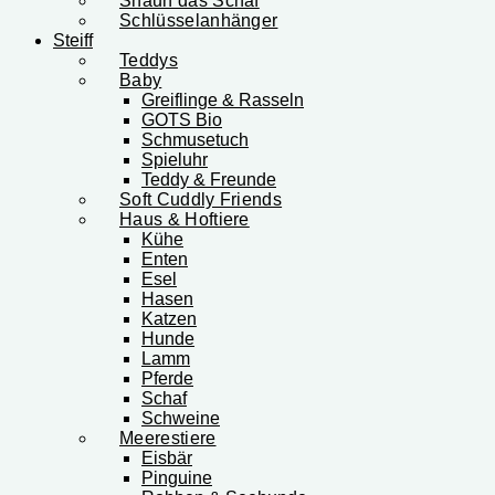
Shaun das Schaf
Schlüsselanhänger
Steiff
Teddys
Baby
Greiflinge & Rasseln
GOTS Bio
Schmusetuch
Spieluhr
Teddy & Freunde
Soft Cuddly Friends
Haus & Hoftiere
Kühe
Enten
Esel
Hasen
Katzen
Hunde
Lamm
Pferde
Schaf
Schweine
Meerestiere
Eisbär
Pinguine