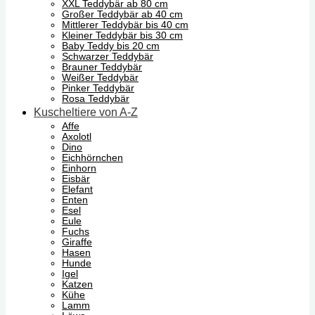
XXL Teddybär ab 80 cm
Großer Teddybär ab 40 cm
Mittlerer Teddybär bis 40 cm
Kleiner Teddybär bis 30 cm
Baby Teddy bis 20 cm
Schwarzer Teddybär
Brauner Teddybär
Weißer Teddybär
Pinker Teddybär
Rosa Teddybär
Kuscheltiere von A-Z
Affe
Axolotl
Dino
Eichhörnchen
Einhorn
Eisbär
Elefant
Enten
Esel
Eule
Fuchs
Giraffe
Hasen
Hunde
Igel
Katzen
Kühe
Lamm