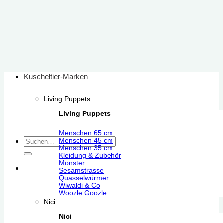
Zum
Inhalt
springen
Kuscheltier-Marken
Living Puppets
Living Puppets
Menschen 65 cm
Suchen
Menschen 45 cm
Menschen 35 cm
nach:
Kleidung & Zubehör
Monster
Sesamstrasse
Quasselwürmer
Wiwaldi & Co
Woozle Goozle
Nici
Nici