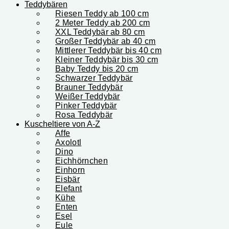
Teddybären
Riesen Teddy ab 100 cm
2 Meter Teddy ab 200 cm
XXL Teddybär ab 80 cm
Großer Teddybär ab 40 cm
Mittlerer Teddybär bis 40 cm
Kleiner Teddybär bis 30 cm
Baby Teddy bis 20 cm
Schwarzer Teddybär
Brauner Teddybär
Weißer Teddybär
Pinker Teddybär
Rosa Teddybär
Kuscheltiere von A-Z
Affe
Axolotl
Dino
Eichhörnchen
Einhorn
Eisbär
Elefant
Kühe
Enten
Esel
Eule