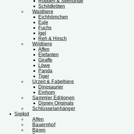
Robben & Seehunde
Schildkröten
Waldtiere
Eichhörnchen
Eule
Fuchs
Igel
Reh & Hirsch
Wildtiere
Affen
Elefanten
Giraffe
Löwe
Panda
Tiger
Urzeit & Fabeltiere
Dinosaurier
Einhorn
Sammler Editionen
Disney Originals
Schlüsselanhänger
Sigikid
Affen
Bauernhof
Bären