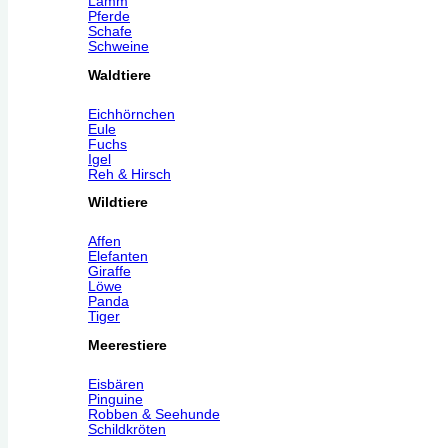
Lamm
Pferde
Schafe
Schweine
Waldtiere
Eichhörnchen
Eule
Fuchs
Igel
Reh & Hirsch
Wildtiere
Affen
Elefanten
Giraffe
Löwe
Panda
Tiger
Meerestiere
Eisbären
Pinguine
Robben & Seehunde
Schildkröten