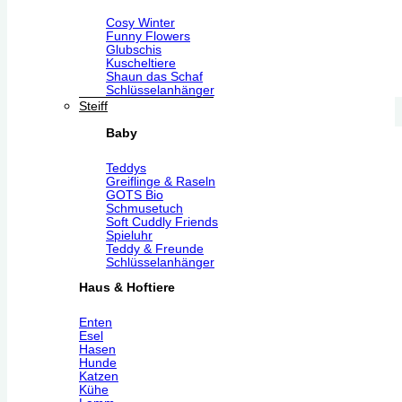
Cosy Winter
Funny Flowers
Glubschis
Kuscheltiere
Shaun das Schaf
Schlüsselanhänger
Steiff
Baby
Teddys
Greiflinge & Raseln
GOTS Bio
Schmusetuch
Soft Cuddly Friends
Spieluhr
Teddy & Freunde
Schlüsselanhänger
Haus & Hoftiere
Enten
Esel
Hasen
Hunde
Katzen
Kühe