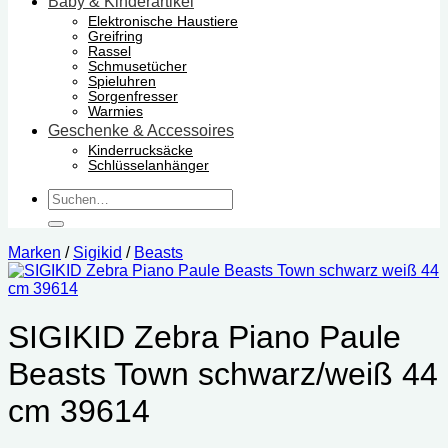
Baby & Kinderartikel
Elektronische Haustiere
Greifring
Rassel
Schmusetücher
Spieluhren
Sorgenfresser
Warmies
Geschenke & Accessoires
Kinderrucksäcke
Schlüsselanhänger
Suchen
nach:
Marken
/
Sigikid
/
Beasts
SIGIKID Zebra Piano Paule
Beasts Town schwarz/weiß 44
cm 39614