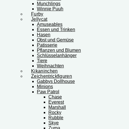
Munchlings
Winnie Puuh
Furby
Jellycat
Amuseables
Essen und Trinken
Hasen
Obst und Gemüse
Patisserie
Pflanzen und Blumen
Schlüsselanhänger
Tiere
Weihnachten
Kikaninchen
Zeichentrickfiguren
Gabbys Dollhouse
Minions
Paw Patrol
Chase
Everest
Marshall
Rocky
Rubble
Skye
Zuma