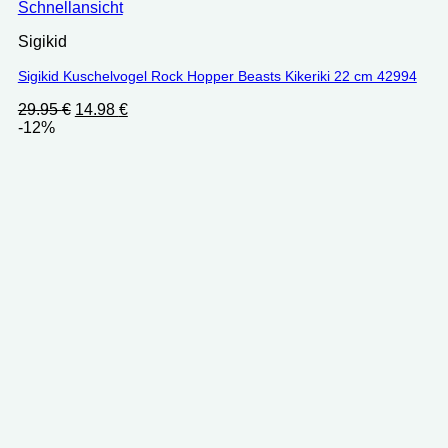
Schnellansicht
Sigikid
Sigikid Kuschelvogel Rock Hopper Beasts Kikeriki 22 cm 42994
Ursprünglicher
Aktueller
29.95
€
14.98
€
Preis
Preis
-12%
war:
ist:
29.95 €
14.98 €.