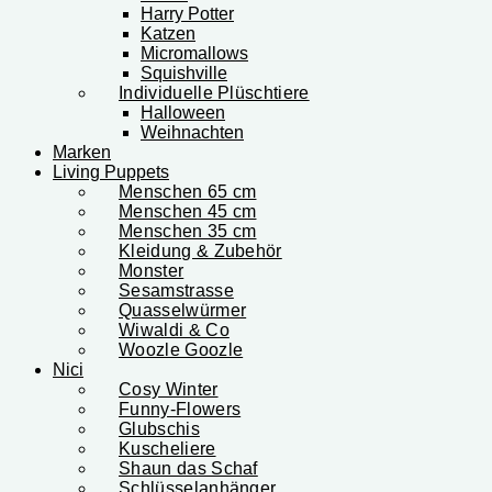
Harry Potter
Katzen
Micromallows
Squishville
Individuelle Plüschtiere
Halloween
Weihnachten
Marken
Living Puppets
Menschen 65 cm
Menschen 45 cm
Menschen 35 cm
Kleidung & Zubehör
Monster
Sesamstrasse
Quasselwürmer
Wiwaldi & Co
Woozle Goozle
Nici
Cosy Winter
Funny-Flowers
Glubschis
Kuscheliere
Shaun das Schaf
Schlüsselanhänger