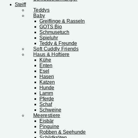
Steiff
Teddys
Baby
Greiflinge & Rasseln
GOTS Bio
Schmusetuch
Spieluhr
Teddy & Freunde
Soft Cuddly Friends
Haus & Hoftiere
Kühe
Enten
Esel
Hasen
Katzen
Hunde
Lamm
Pferde
Schaf
Schweine
Meerestiere
Eisbär
Pinguine
Robben & Seehunde
Schildkröten