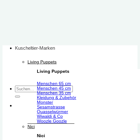
Zum
Inhalt
springen
Kuscheltier-Marken
Living Puppets
Living Puppets
Menschen 65 cm
Suchen
Menschen 45 cm
Menschen 35 cm
nach:
Kleidung & Zubehör
Monster
Sesamstrasse
Quasselwürmer
Wiwaldi & Co
Woozle Goozle
Nici
Nici