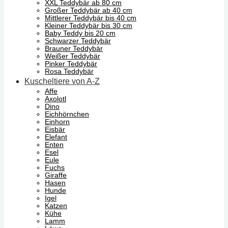
XXL Teddybär ab 80 cm
Großer Teddybär ab 40 cm
Mittlerer Teddybär bis 40 cm
Kleiner Teddybär bis 30 cm
Baby Teddy bis 20 cm
Schwarzer Teddybär
Brauner Teddybär
Weißer Teddybär
Pinker Teddybär
Rosa Teddybär
Kuscheltiere von A-Z
Affe
Axolotl
Dino
Eichhörnchen
Einhorn
Eisbär
Elefant
Enten
Esel
Eule
Fuchs
Giraffe
Hasen
Hunde
Igel
Katzen
Kühe
Lamm