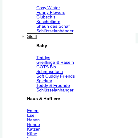
Cosy Winter
Funny Flowers
Glubschis
Kuscheltiere
Shaun das Schaf
Schlüsselanhänger
Steiff
Baby
Teddys
Greiflinge & Raseln
GOTS Bio
Schmusetuch
Soft Cuddly Friends
Spieluhr
Teddy & Freunde
Schlüsselanhänger
Haus & Hoftiere
Enten
Esel
Hasen
Hunde
Katzen
Kühe