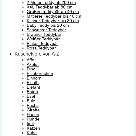
2 Meter Teddy ab 200 cm
XXL Teddybär ab 80 cm
Großer Teddybär ab 40 cm
Mittlerer Teddybär bis 40 cm
Kleiner Teddybär bis 30 cm
Baby Teddy bis 20 cm
Schwarzer Teddybär
Brauner Teddybär
Weißer Teddybär
Pinker Teddybär
Rosa Teddybär
Kuscheltiere von A-Z
Affe
Axolotl
Dino
Eichhörnchen
Einhorn
Eisbär
Elefant
Enten
Esel
Eule
Fuchs
Giraffe
Hasen
Hunde
Igel
Katzen
Kühe