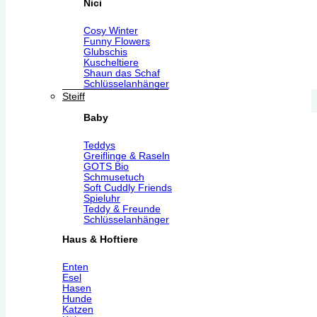
Nici
Cosy Winter
Funny Flowers
Glubschis
Kuscheltiere
Shaun das Schaf
Schlüsselanhänger
Steiff
Baby
Teddys
Greiflinge & Raseln
GOTS Bio
Schmusetuch
Soft Cuddly Friends
Spieluhr
Teddy & Freunde
Schlüsselanhänger
Haus & Hoftiere
Enten
Esel
Hasen
Hunde
Katzen