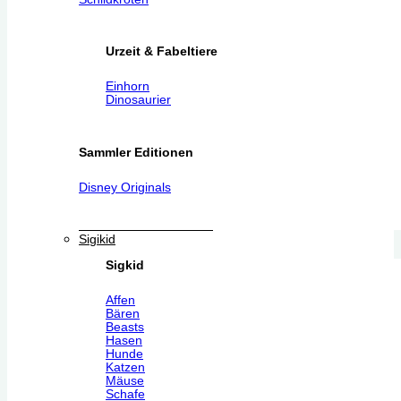
Urzeit & Fabeltiere
Einhorn
Dinosaurier
Sammler Editionen
Disney Originals
Sigikid
Sigkid
Affen
Bären
Beasts
Hasen
Hunde
Katzen
Mäuse
Schafe