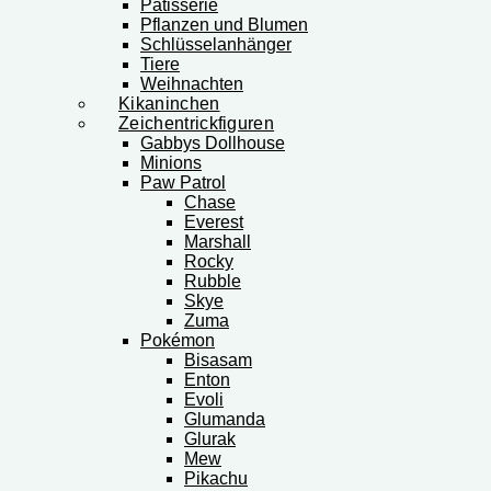
Patisserie
Pflanzen und Blumen
Schlüsselanhänger
Tiere
Weihnachten
Kikaninchen
Zeichentrickfiguren
Gabbys Dollhouse
Minions
Paw Patrol
Chase
Everest
Marshall
Rocky
Rubble
Skye
Zuma
Pokémon
Bisasam
Enton
Evoli
Glumanda
Glurak
Mew
Pikachu