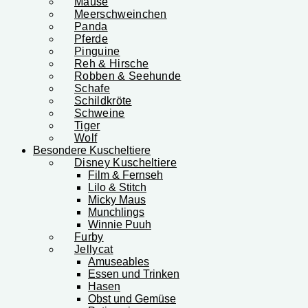
Mäuse
Meerschweinchen
Panda
Pferde
Pinguine
Reh & Hirsche
Robben & Seehunde
Schafe
Schildkröte
Schweine
Tiger
Wolf
Besondere Kuscheltiere
Disney Kuscheltiere
Film & Fernseh
Lilo & Stitch
Micky Maus
Munchlings
Winnie Puuh
Furby
Jellycat
Amuseables
Essen und Trinken
Hasen
Obst und Gemüse