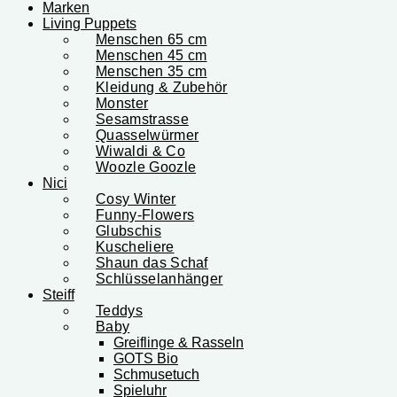
Marken
Living Puppets
Menschen 65 cm
Menschen 45 cm
Menschen 35 cm
Kleidung & Zubehör
Monster
Sesamstrasse
Quasselwürmer
Wiwaldi & Co
Woozle Goozle
Nici
Cosy Winter
Funny-Flowers
Glubschis
Kuscheliere
Shaun das Schaf
Schlüsselanhänger
Steiff
Teddys
Baby
Greiflinge & Rasseln
GOTS Bio
Schmusetuch
Spieluhr