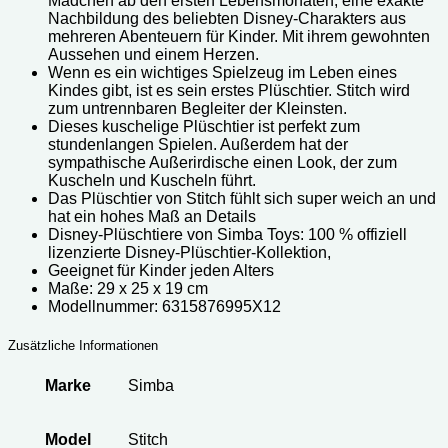
Mädchen ab den ersten Lebensmonaten, eine exakte
Nachbildung des beliebten Disney-Charakters aus
mehreren Abenteuern für Kinder. Mit ihrem gewohnten
Aussehen und einem Herzen.
Wenn es ein wichtiges Spielzeug im Leben eines
Kindes gibt, ist es sein erstes Plüschtier. Stitch wird
zum untrennbaren Begleiter der Kleinsten.
Dieses kuschelige Plüschtier ist perfekt zum
stundenlangen Spielen. Außerdem hat der
sympathische Außerirdische einen Look, der zum
Kuscheln und Kuscheln führt.
Das Plüschtier von Stitch fühlt sich super weich an und
hat ein hohes Maß an Details
Disney-Plüschtiere von Simba Toys: 100 % offiziell
lizenzierte Disney-Plüschtier-Kollektion,
Geeignet für Kinder jeden Alters
Maße: 29 x 25 x 19 cm
Modellnummer: 6315876995X12
Zusätzliche Informationen
Marke
Simba
Model
Stitch