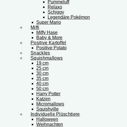
Pummeluff
Relaxo
Schiggy
Legendäre Pokémon
Super Mario
Miffi
Miffy Hase
Baby & More
Positive Kartoffel
Positive Potato
Snackles
Squishmallows
19 cm
25 cm
30 cm
35 cm
40 cm
50 cm
Harry Potter
Katzen
Micromallows
Squishville
Individuelle Plüschtiere
Halloween
Weihnachten