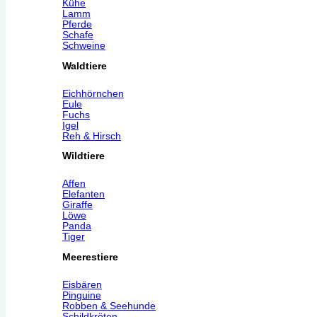
Kühe
Lamm
Pferde
Schafe
Schweine
Waldtiere
Eichhörnchen
Eule
Fuchs
Igel
Reh & Hirsch
Wildtiere
Affen
Elefanten
Giraffe
Löwe
Panda
Tiger
Meerestiere
Eisbären
Pinguine
Robben & Seehunde
Schildkröten