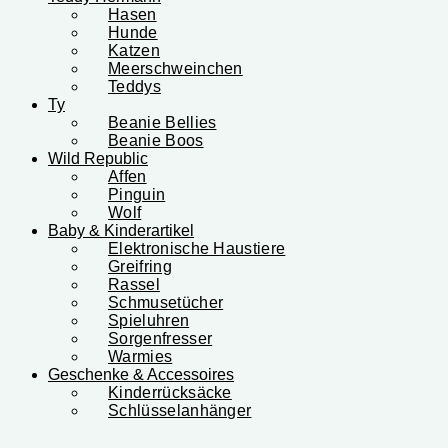
Hasen
Hunde
Katzen
Meerschweinchen
Teddys
Ty
Beanie Bellies
Beanie Boos
Wild Republic
Affen
Pinguin
Wolf
Baby & Kinderartikel
Elektronische Haustiere
Greifring
Rassel
Schmusetücher
Spieluhren
Sorgenfresser
Warmies
Geschenke & Accessoires
Kinderrücksäcke
Schlüsselanhänger