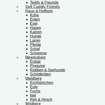
Teddy & Freunde
Soft Cuddly Friends
Haus & Hoftiere
Kühe
Enten
Esel
Hasen
Katzen
Hunde
Lamm
Pferde
Schaf
Schweine
Meerestiere
Eisbär
Pinguine
Robben & Seehunde
Schildkröten
Waldtiere
Eichhörnchen
Eule
Fuchs
Igel
Reh & Hirsch
Wildtiere