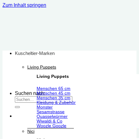
Zum Inhalt springen
Kuscheltier-Marken
Living Puppets
Living Puppets
Menschen 65 cm
Suchen nach:
Menschen 45 cm
Menschen 35 cm
Kleidung & Zubehör
Monster
Sesamstrasse
Quasselwürmer
Wiwaldi & Co
Woozle Goozle
Nici