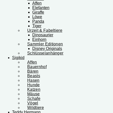
Affen
Elefanten
Giraffe
Löwe
Panda
Tiger
Urzeit & Fabeltiere
Dinosaurier
Einhorn
Sammler Editionen
Disney Originals
Schlüsselanhänger
Sigikid
Affen
Bauernhof
Bären
Beasts
Hasen
Hunde
Katzen
Mäuse
Schafe
Vögel
Wildtiere
Teddy Hermann