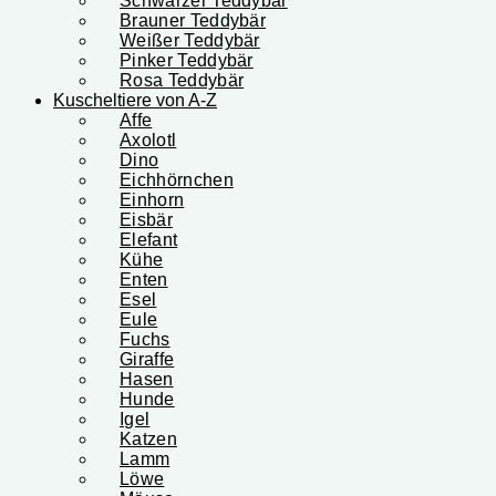
Schwarzer Teddybär
Brauner Teddybär
Weißer Teddybär
Pinker Teddybär
Rosa Teddybär
Kuscheltiere von A-Z
Affe
Axolotl
Dino
Eichhörnchen
Einhorn
Eisbär
Elefant
Kühe
Enten
Esel
Eule
Fuchs
Giraffe
Hasen
Hunde
Igel
Katzen
Lamm
Löwe