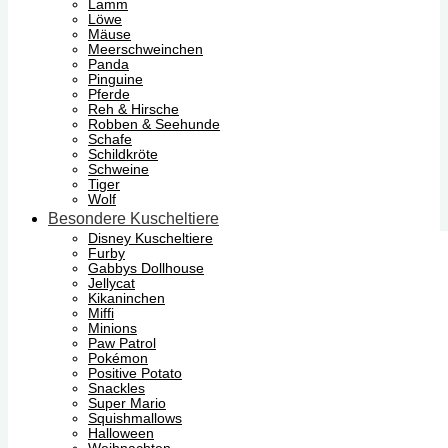
Lamm
Löwe
Mäuse
Meerschweinchen
Panda
Pinguine
Pferde
Reh & Hirsche
Robben & Seehunde
Schafe
Schildkröte
Schweine
Tiger
Wolf
Besondere Kuscheltiere
Disney Kuscheltiere
Furby
Gabbys Dollhouse
Jellycat
Kikaninchen
Miffi
Minions
Paw Patrol
Pokémon
Positive Potato
Snackles
Super Mario
Squishmallows
Halloween