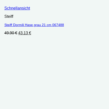
Schnellansicht
Steiff
Steiff Dormili Hase grau 21 cm 067488
Ursprünglicher
Aktueller
49.90
€
43.13
€
Preis
Preis
war:
ist:
49.90 €
43.13 €.