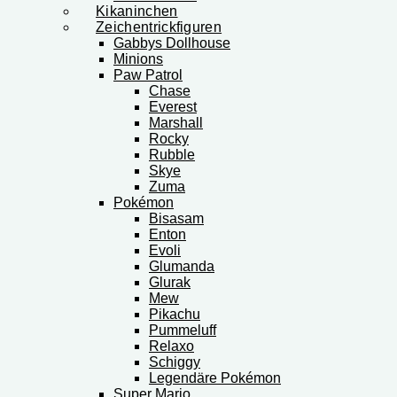
Kikaninchen
Zeichentrickfiguren
Gabbys Dollhouse
Minions
Paw Patrol
Chase
Everest
Marshall
Rocky
Rubble
Skye
Zuma
Pokémon
Bisasam
Enton
Evoli
Glumanda
Glurak
Mew
Pikachu
Pummeluff
Relaxo
Schiggy
Legendäre Pokémon
Super Mario