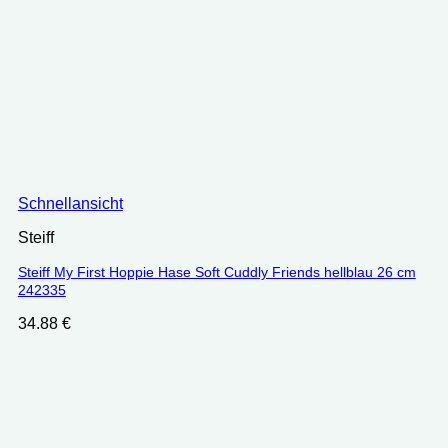
Schnellansicht
Steiff
Steiff My First Hoppie Hase Soft Cuddly Friends hellblau 26 cm
242335
34.88
€