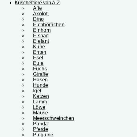
Kuscheltiere von A-Z
Affe
Axolotl
Dino
Eichhörnchen
Einhorn
Eisbär
Elefant
Kühe
Enten
Esel
Eule
Fuchs
Giraffe
Hasen
Hunde
Igel
Katzen
Lamm
Löwe
Mäuse
Meerschweinchen
Panda
Pferde
Pinguine