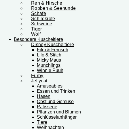
Reh & Hirsche
Robben & Seehunde
Schafe
Schildkröte
Schweine
Tiger
Wolf
Besondere Kuscheltiere
Disney Kuscheltiere
Film & Fernseh
Lilo & Stitch
Micky Maus
Munchlings
Winnie Puuh
Furby
Jellycat
Amuseables
Essen und Trinken
Hasen
Obst und Gemüse
Patisserie
Pflanzen und Blumen
Schlüsselanhänger
Tiere
Weihnachten