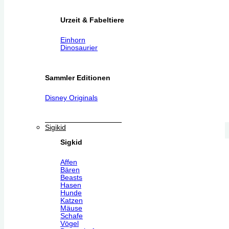
Urzeit & Fabeltiere
Einhorn
Dinosaurier
Sammler Editionen
Disney Originals
Sigikid
Sigkid
Affen
Bären
Beasts
Hasen
Hunde
Katzen
Mäuse
Schafe
Vögel