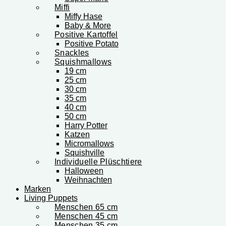
Miffi
Miffy Hase
Baby & More
Positive Kartoffel
Positive Potato
Snackles
Squishmallows
19 cm
25 cm
30 cm
35 cm
40 cm
50 cm
Harry Potter
Katzen
Micromallows
Squishville
Individuelle Plüschtiere
Halloween
Weihnachten
Marken
Living Puppets
Menschen 65 cm
Menschen 45 cm
Menschen 35 cm