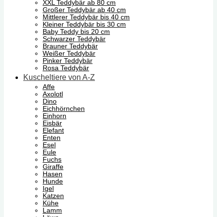
XXL Teddybär ab 80 cm
Großer Teddybär ab 40 cm
Mittlerer Teddybär bis 40 cm
Kleiner Teddybär bis 30 cm
Baby Teddy bis 20 cm
Schwarzer Teddybär
Brauner Teddybär
Weißer Teddybär
Pinker Teddybär
Rosa Teddybär
Kuscheltiere von A-Z
Affe
Axolotl
Dino
Eichhörnchen
Einhorn
Eisbär
Elefant
Enten
Esel
Eule
Fuchs
Giraffe
Hasen
Hunde
Igel
Katzen
Kühe
Lamm