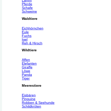
Lamm
Pferde
Schafe
Schweine
Waldtiere
Eichhörnchen
Eule
Fuchs
Igel
Reh & Hirsch
Wildtiere
Affen
Elefanten
Giraffe
Löwe
Panda
Tiger
Meerestiere
Eisbären
Pinguine
Robben & Seehunde
Schildkröten