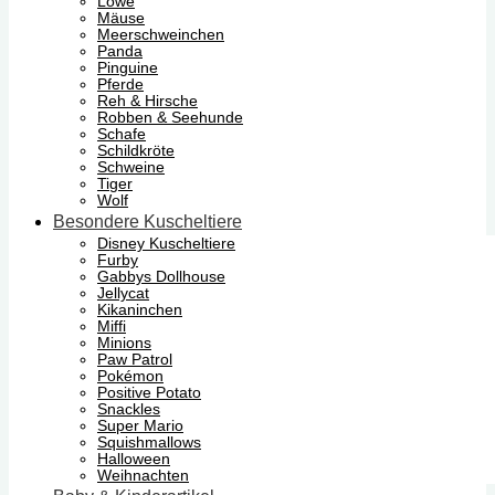
Löwe
Mäuse
Meerschweinchen
Panda
Pinguine
Pferde
Reh & Hirsche
Robben & Seehunde
Schafe
Schildkröte
Schweine
Tiger
Wolf
Besondere Kuscheltiere
Disney Kuscheltiere
Furby
Gabbys Dollhouse
Jellycat
Kikaninchen
Miffi
Minions
Paw Patrol
Pokémon
Positive Potato
Snackles
Super Mario
Squishmallows
Halloween
Weihnachten