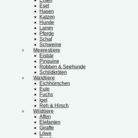
Enten
Esel
Hasen
Katzen
Hunde
Lamm
Pferde
Schaf
Schweine
Meerestiere
Eisbär
Pinguine
Robben & Seehunde
Schildkröten
Waldtiere
Eichhörnchen
Eule
Fuchs
Igel
Reh & Hirsch
Wildtiere
Affen
Elefanten
Giraffe
Löwe