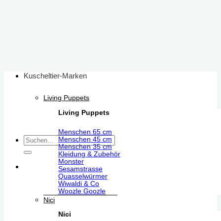
Zum
Inhalt
springen
Kuscheltier-Marken
Living Puppets
Living Puppets
Menschen 65 cm
Suchen
Menschen 45 cm
Menschen 35 cm
nach:
Kleidung & Zubehör
Monster
Sesamstrasse
Quasselwürmer
Wiwaldi & Co
Woozle Goozle
Nici
Nici