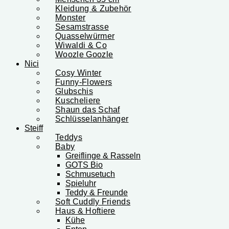
Kleidung & Zubehör
Monster
Sesamstrasse
Quasselwürmer
Wiwaldi & Co
Woozle Goozle
Nici
Cosy Winter
Funny-Flowers
Glubschis
Kuscheliere
Shaun das Schaf
Schlüsselanhänger
Steiff
Teddys
Baby
Greiflinge & Rasseln
GOTS Bio
Schmusetuch
Spieluhr
Teddy & Freunde
Soft Cuddly Friends
Haus & Hoftiere
Kühe