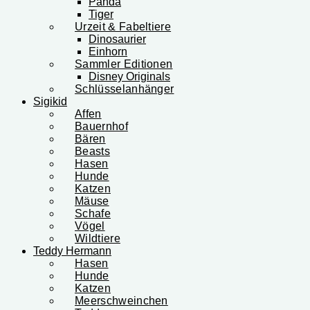
Panda
Tiger
Urzeit & Fabeltiere
Dinosaurier
Einhorn
Sammler Editionen
Disney Originals
Schlüsselanhänger
Sigikid
Affen
Bauernhof
Bären
Beasts
Hasen
Hunde
Katzen
Mäuse
Schafe
Vögel
Wildtiere
Teddy Hermann
Hasen
Hunde
Katzen
Meerschweinchen