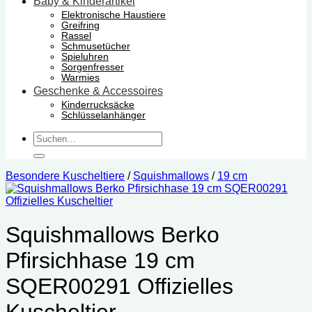
Baby & Kinderartikel
Elektronische Haustiere
Greifring
Rassel
Schmusetücher
Spieluhren
Sorgenfresser
Warmies
Geschenke & Accessoires
Kinderrucksäcke
Schlüsselanhänger
Suchen
nach:
Besondere Kuscheltiere
/
Squishmallows
/
19 cm
Squishmallows Berko
Pfirsichhase 19 cm
‎SQER00291 Offizielles
Kuscheltier