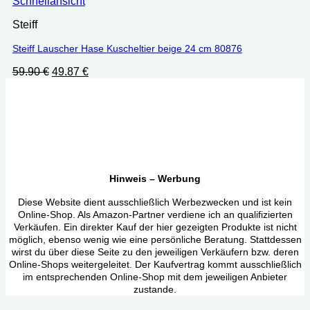
Schnellansicht
Steiff
Steiff Lauscher Hase Kuscheltier beige 24 cm 80876
Ursprünglicher
Aktueller
59.90
€
49.87
€
Preis
Preis
war:
ist:
59.90 €
49.87 €.
Hinweis – Werbung
Diese Website dient ausschließlich Werbezwecken und ist kein
Online-Shop. Als Amazon-Partner verdiene ich an qualifizierten
Verkäufen. Ein direkter Kauf der hier gezeigten Produkte ist nicht
möglich, ebenso wenig wie eine persönliche Beratung. Stattdessen
wirst du über diese Seite zu den jeweiligen Verkäufern bzw. deren
Online-Shops weitergeleitet. Der Kaufvertrag kommt ausschließlich
im entsprechenden Online-Shop mit dem jeweiligen Anbieter
zustande.