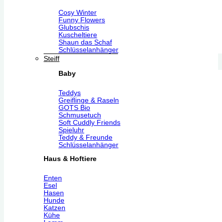
Cosy Winter
Funny Flowers
Glubschis
Kuscheltiere
Shaun das Schaf
Schlüsselanhänger
Steiff
Baby
Teddys
Greiflinge & Raseln
GOTS Bio
Schmusetuch
Soft Cuddly Friends
Spieluhr
Teddy & Freunde
Schlüsselanhänger
Haus & Hoftiere
Enten
Esel
Hasen
Hunde
Katzen
Kühe