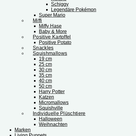
Schiggy
Legendäre Pokémon
Super Mario
Miffi
Miffy Hase
Baby & More
Positive Kartoffel
Positive Potato
Snackles
Squishmallows
19 cm
25 cm
30 cm
35 cm
40 cm
50 cm
Harry Potter
Katzen
Micromallows
Squishville
Individuelle Plüschtiere
Halloween
Weihnachten
Marken
Living Puppets