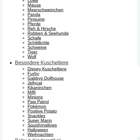
Löwe
Mäuse
Meerschweinchen
Panda
Pinguine
Pferde
Reh & Hirsche
Robben & Seehunde
Schafe
Schildkröte
Schweine
Tiger
Wolf
Besondere Kuscheltiere
Disney Kuscheltiere
Furby
Gabbys Dollhouse
Jellycat
Kikaninchen
Miffi
Minions
Paw Patrol
Pokémon
Positive Potato
Snackles
Super Mario
Squishmallows
Halloween
Weihnachten