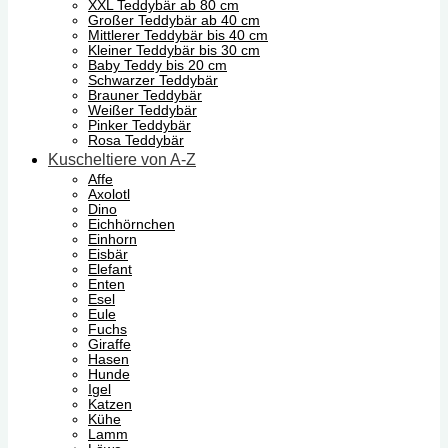
XXL Teddybär ab 80 cm
Großer Teddybär ab 40 cm
Mittlerer Teddybär bis 40 cm
Kleiner Teddybär bis 30 cm
Baby Teddy bis 20 cm
Schwarzer Teddybär
Brauner Teddybär
Weißer Teddybär
Pinker Teddybär
Rosa Teddybär
Kuscheltiere von A-Z
Affe
Axolotl
Dino
Eichhörnchen
Einhorn
Eisbär
Elefant
Enten
Esel
Eule
Fuchs
Giraffe
Hasen
Hunde
Igel
Katzen
Kühe
Lamm