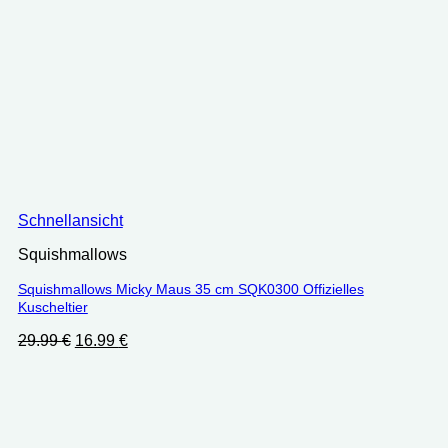
Schnellansicht
Squishmallows
Squishmallows Micky Maus 35 cm SQK0300 Offizielles
Kuscheltier
Ursprünglicher
Aktueller
29.99
€
16.99
€
Preis
Preis
war:
ist:
29.99 €
16.99 €.