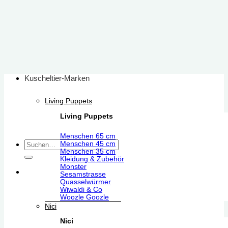
Zum
Inhalt
springen
Kuscheltier-Marken
Living Puppets
Living Puppets
Menschen 65 cm
Suchen
Menschen 45 cm
Menschen 35 cm
nach:
Kleidung & Zubehör
Monster
Sesamstrasse
Quasselwürmer
Wiwaldi & Co
Woozle Goozle
Nici
Nici