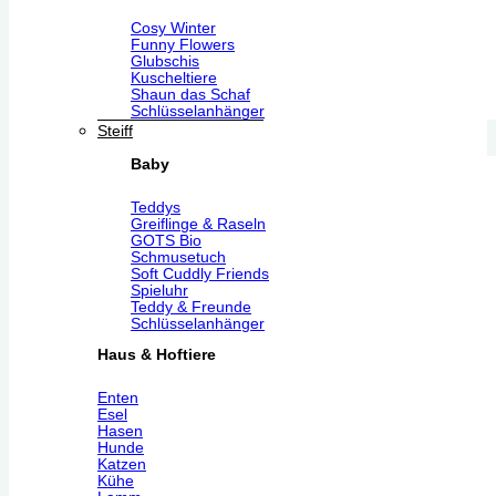
Cosy Winter
Funny Flowers
Glubschis
Kuscheltiere
Shaun das Schaf
Schlüsselanhänger
Steiff
Baby
Teddys
Greiflinge & Raseln
GOTS Bio
Schmusetuch
Soft Cuddly Friends
Spieluhr
Teddy & Freunde
Schlüsselanhänger
Haus & Hoftiere
Enten
Esel
Hasen
Hunde
Katzen
Kühe