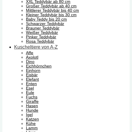
XXL Teddybär ab 80 cm
Großer Teddybär ab 40 cm
Mittlerer Teddybär bis 40 cm
Kleiner Teddybär bis 30 cm
Baby Teddy bis 20 cm
Schwarzer Teddybär
Brauner Teddybär
Weißer Teddybär
Pinker Teddybär
Rosa Teddybär
Kuscheltiere von A-Z
Affe
Axolotl
Dino
Eichhörnchen
Einhorn
Eisbär
Elefant
Enten
Esel
Eule
Fuchs
Giraffe
Hasen
Hunde
Igel
Katzen
Kühe
Lamm