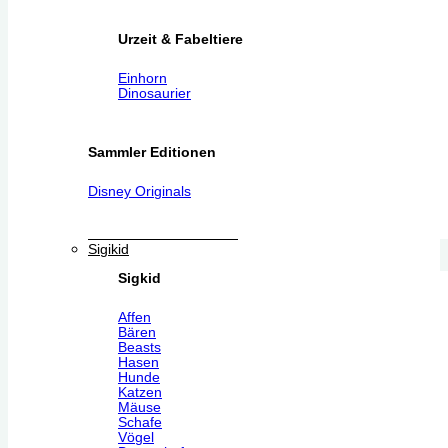
Urzeit & Fabeltiere
Einhorn
Dinosaurier
Sammler Editionen
Disney Originals
Sigikid
Sigkid
Affen
Bären
Beasts
Hasen
Hunde
Katzen
Mäuse
Schafe
Vögel