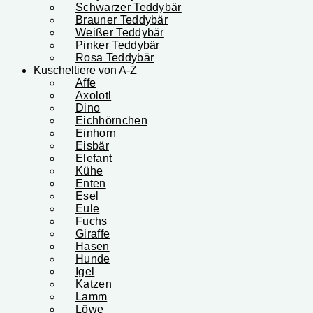
Schwarzer Teddybär
Brauner Teddybär
Weißer Teddybär
Pinker Teddybär
Rosa Teddybär
Kuscheltiere von A-Z
Affe
Axolotl
Dino
Eichhörnchen
Einhorn
Eisbär
Elefant
Kühe
Enten
Esel
Eule
Fuchs
Giraffe
Hasen
Hunde
Igel
Katzen
Lamm
Löwe