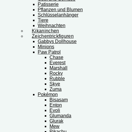
Patisserie
Pflanzen und Blumen
Schlüsselanhänger
Tiere
Weihnachten
Kikaninchen
Zeichentrickfiguren
Gabbys Dollhouse
Minions
Paw Patrol
Chase
Everest
Marshall
Rocky
Rubble
Skye
Zuma
Pokémon
Bisasam
Enton
Evoli
Glumanda
Glurak
Mew
Pikachu