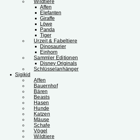
Wildtiere
Affen
Elefanten
Giraffe
Löwe
Panda
Tiger
Urzeit & Fabeltiere
Dinosaurier
Einhorn
Sammler Editionen
Disney Originals
Schlüsselanhänger
Sigikid
Affen
Bauernhof
Bären
Beasts
Hasen
Hunde
Katzen
Mäuse
Schafe
Vögel
Wildtiere