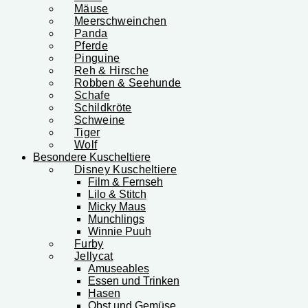
Mäuse
Meerschweinchen
Panda
Pferde
Pinguine
Reh & Hirsche
Robben & Seehunde
Schafe
Schildkröte
Schweine
Tiger
Wolf
Besondere Kuscheltiere
Disney Kuscheltiere
Film & Fernseh
Lilo & Stitch
Micky Maus
Munchlings
Winnie Puuh
Furby
Jellycat
Amuseables
Essen und Trinken
Hasen
Obst und Gemüse