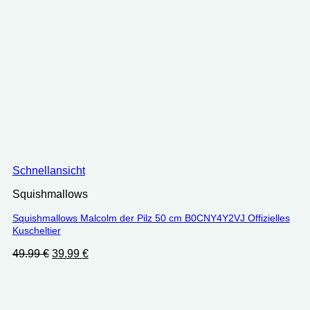
Schnellansicht
Squishmallows
Squishmallows Malcolm der Pilz 50 cm B0CNY4Y2VJ Offizielles
Kuscheltier
Ursprünglicher
Aktueller
49.99
€
39.99
€
Preis
Preis
war:
ist:
49.99 €
39.99 €.