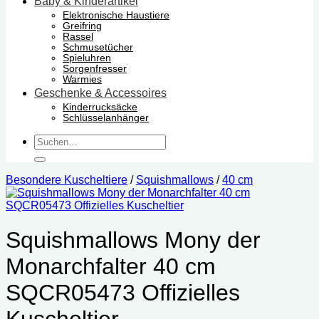
Baby & Kinderartikel
Elektronische Haustiere
Greifring
Rassel
Schmusetücher
Spieluhren
Sorgenfresser
Warmies
Geschenke & Accessoires
Kinderrucksäcke
Schlüsselanhänger
Suchen
nach:
Besondere Kuscheltiere
/
Squishmallows
/
40 cm
Squishmallows Mony der
Monarchfalter 40 cm
SQCR05473 Offizielles
Kuscheltier