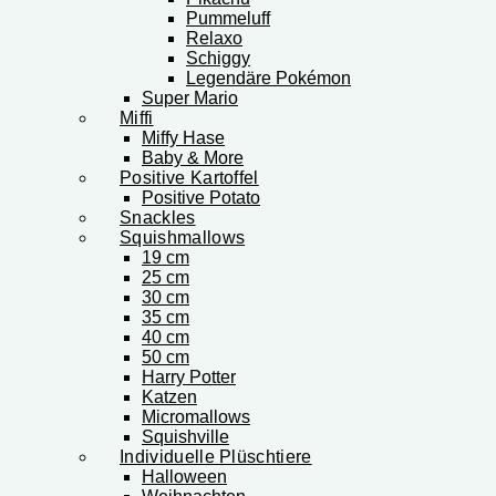
Pummeluff
Relaxo
Schiggy
Legendäre Pokémon
Super Mario
Miffi
Miffy Hase
Baby & More
Positive Kartoffel
Positive Potato
Snackles
Squishmallows
19 cm
25 cm
30 cm
35 cm
40 cm
50 cm
Harry Potter
Katzen
Micromallows
Squishville
Individuelle Plüschtiere
Halloween