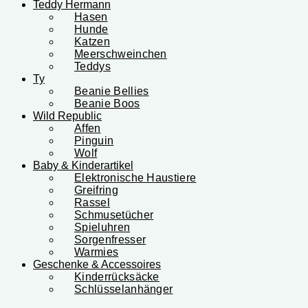
Teddy Hermann
Hasen
Hunde
Katzen
Meerschweinchen
Teddys
Ty
Beanie Bellies
Beanie Boos
Wild Republic
Affen
Pinguin
Wolf
Baby & Kinderartikel
Elektronische Haustiere
Greifring
Rassel
Schmusetücher
Spieluhren
Sorgenfresser
Warmies
Geschenke & Accessoires
Kinderrücksäcke
Schlüsselanhänger