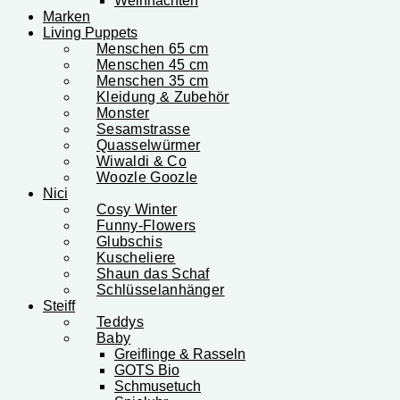
Weihnachten
Marken
Living Puppets
Menschen 65 cm
Menschen 45 cm
Menschen 35 cm
Kleidung & Zubehör
Monster
Sesamstrasse
Quasselwürmer
Wiwaldi & Co
Woozle Goozle
Nici
Cosy Winter
Funny-Flowers
Glubschis
Kuscheliere
Shaun das Schaf
Schlüsselanhänger
Steiff
Teddys
Baby
Greiflinge & Rasseln
GOTS Bio
Schmusetuch