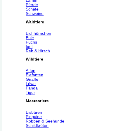
Lamm
Pferde
Schafe
Schweine
Waldtiere
Eichhörnchen
Eule
Fuchs
Igel
Reh & Hirsch
Wildtiere
Affen
Elefanten
Giraffe
Löwe
Panda
Tiger
Meerestiere
Eisbären
Pinguine
Robben & Seehunde
Schildkröten