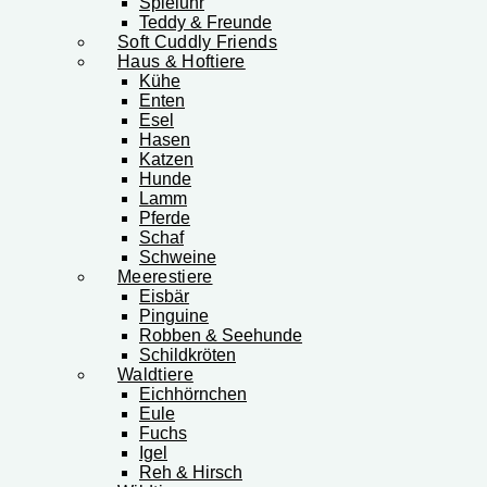
Spieluhr
Teddy & Freunde
Soft Cuddly Friends
Haus & Hoftiere
Kühe
Enten
Esel
Hasen
Katzen
Hunde
Lamm
Pferde
Schaf
Schweine
Meerestiere
Eisbär
Pinguine
Robben & Seehunde
Schildkröten
Waldtiere
Eichhörnchen
Eule
Fuchs
Igel
Reh & Hirsch