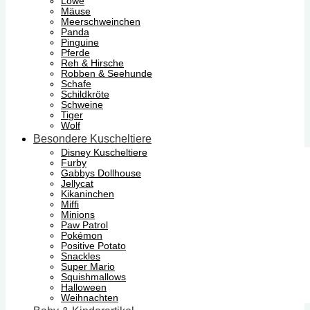
Löwe
Mäuse
Meerschweinchen
Panda
Pinguine
Pferde
Reh & Hirsche
Robben & Seehunde
Schafe
Schildkröte
Schweine
Tiger
Wolf
Besondere Kuscheltiere
Disney Kuscheltiere
Furby
Gabbys Dollhouse
Jellycat
Kikaninchen
Miffi
Minions
Paw Patrol
Pokémon
Positive Potato
Snackles
Super Mario
Squishmallows
Halloween
Weihnachten