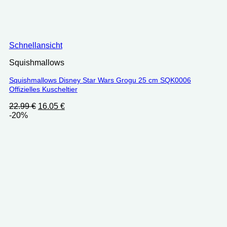
Schnellansicht
Squishmallows
Squishmallows Disney Star Wars Grogu 25 cm SQK0006
Offizielles Kuscheltier
Ursprünglicher
Aktueller
22.99
€
16.05
€
Preis
Preis
-20%
war:
ist:
22.99 €
16.05 €.