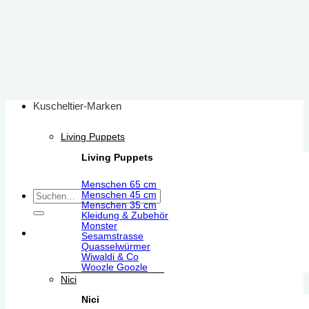
Zum
Inhalt
springen
Kuscheltier-Marken
Living Puppets
Living Puppets
Menschen 65 cm
Suchen
Menschen 45 cm
Menschen 35 cm
nach:
Kleidung & Zubehör
Monster
Sesamstrasse
Quasselwürmer
Wiwaldi & Co
Woozle Goozle
Nici
Nici