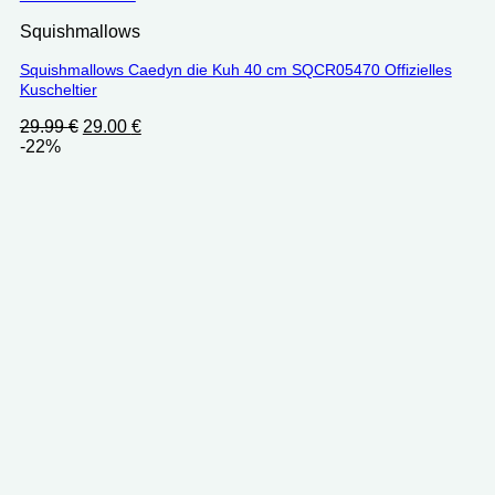
Squishmallows
Squishmallows Caedyn die Kuh 40 cm SQCR05470 Offizielles
Kuscheltier
Ursprünglicher
Aktueller
29.99
€
29.00
€
Preis
Preis
-22%
war:
ist:
29.99 €
29.00 €.