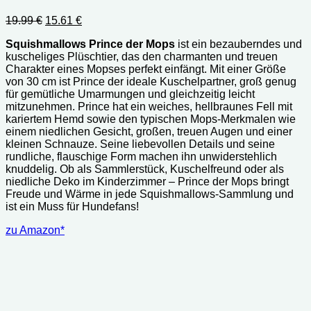
Ursprünglicher
Aktueller
19.99
€
15.61
€
Preis
Preis
Squishmallows Prince der Mops
ist ein bezauberndes und
war:
ist:
kuscheliges Plüschtier, das den charmanten und treuen
19.99 €
15.61 €.
Charakter eines Mopses perfekt einfängt. Mit einer Größe
von 30 cm ist Prince der ideale Kuschelpartner, groß genug
für gemütliche Umarmungen und gleichzeitig leicht
mitzunehmen. Prince hat ein weiches, hellbraunes Fell mit
kariertem Hemd sowie den typischen Mops-Merkmalen wie
einem niedlichen Gesicht, großen, treuen Augen und einer
kleinen Schnauze. Seine liebevollen Details und seine
rundliche, flauschige Form machen ihn unwiderstehlich
knuddelig. Ob als Sammlerstück, Kuschelfreund oder als
niedliche Deko im Kinderzimmer – Prince der Mops bringt
Freude und Wärme in jede Squishmallows-Sammlung und
ist ein Muss für Hundefans!
zu Amazon*