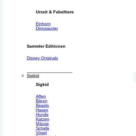
Urzeit & Fabeltiere
Einhorn
Dinosaurier
Sammler Editionen
Disney Originals
Sigikid
Sigkid
Affen
Bären
Beasts
Hasen
Hunde
Katzen
Mäuse
Schafe
Vögel