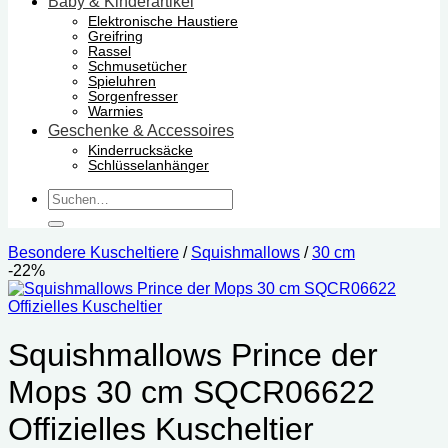
Baby & Kinderartikel
Elektronische Haustiere
Greifring
Rassel
Schmusetücher
Spieluhren
Sorgenfresser
Warmies
Geschenke & Accessoires
Kinderrucksäcke
Schlüsselanhänger
Suchen
nach:
Besondere Kuscheltiere
/
Squishmallows
/
30 cm
-22%
Squishmallows Prince der
Mops 30 cm SQCR06622
Offizielles Kuscheltier