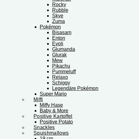
Rocky
Rubble
Skye
Zuma
Pokémon
Bisasam
Enton
Evoli
Glumanda
Glurak
Mew
Pikachu
Pummeluff
Relaxo
Schiggy
Legendäre Pokémon
Super Mario
Miffi
Miffy Hase
Baby & More
Positive Kartoffel
Positive Potato
Snackles
Squishmallows
19 cm