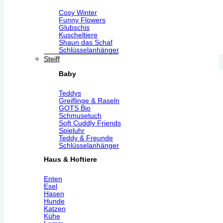
Cosy Winter
Funny Flowers
Glubschis
Kuscheltiere
Shaun das Schaf
Schlüsselanhänger
Steiff
Baby
Teddys
Greiflinge & Raseln
GOTS Bio
Schmusetuch
Soft Cuddly Friends
Spieluhr
Teddy & Freunde
Schlüsselanhänger
Haus & Hoftiere
Enten
Esel
Hasen
Hunde
Katzen
Kühe