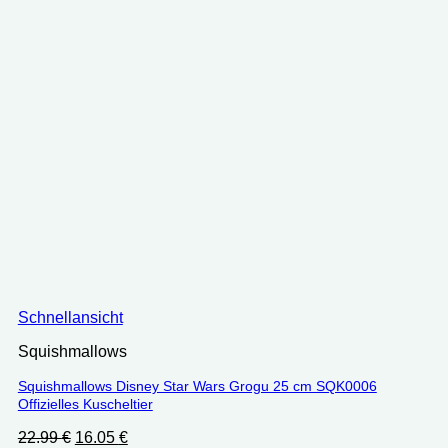
Schnellansicht
Squishmallows
Squishmallows Disney Star Wars Grogu 25 cm SQK0006
Offizielles Kuscheltier
Ursprünglicher
Aktueller
22.99
€
16.05
€