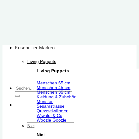
Zum
Inhalt
springen
Kuscheltier-Marken
Living Puppets
Living Puppets
Menschen 65 cm
Suchen
Menschen 45 cm
Menschen 35 cm
nach:
Kleidung & Zubehör
Monster
Sesamstrasse
Quasselwürmer
Wiwaldi & Co
Woozle Goozle
Nici
Nici