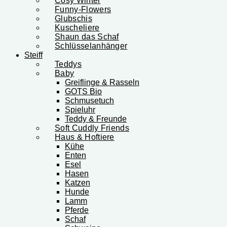
Cosy Winter
Funny-Flowers
Glubschis
Kuscheliere
Shaun das Schaf
Schlüsselanhänger
Steiff
Teddys
Baby
Greiflinge & Rasseln
GOTS Bio
Schmusetuch
Spieluhr
Teddy & Freunde
Soft Cuddly Friends
Haus & Hoftiere
Kühe
Enten
Esel
Hasen
Katzen
Hunde
Lamm
Pferde
Schaf