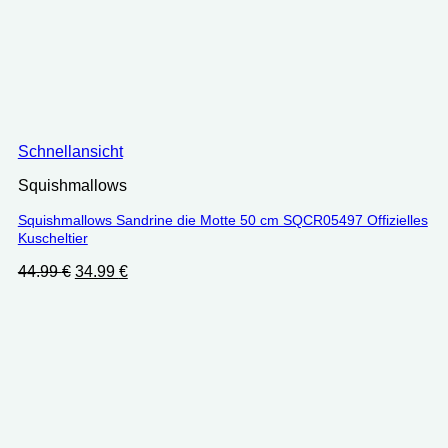
Schnellansicht
Squishmallows
Squishmallows Sandrine die Motte 50 cm SQCR05497 Offizielles
Kuscheltier
Ursprünglicher
Aktueller
44.99
€
34.99
€
Preis
Preis
war:
ist:
44.99 €
34.99 €.