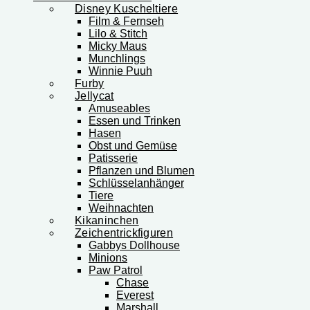
Disney Kuscheltiere
Film & Fernseh
Lilo & Stitch
Micky Maus
Munchlings
Winnie Puuh
Furby
Jellycat
Amuseables
Essen und Trinken
Hasen
Obst und Gemüse
Patisserie
Pflanzen und Blumen
Schlüsselanhänger
Tiere
Weihnachten
Kikaninchen
Zeichentrickfiguren
Gabbys Dollhouse
Minions
Paw Patrol
Chase
Everest
Marshall