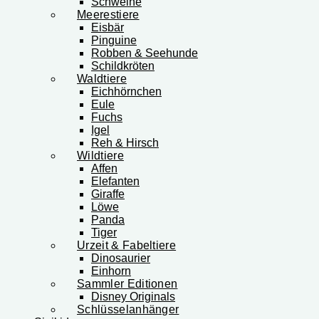
Schweine
Meerestiere
Eisbär
Pinguine
Robben & Seehunde
Schildkröten
Waldtiere
Eichhörnchen
Eule
Fuchs
Igel
Reh & Hirsch
Wildtiere
Affen
Elefanten
Giraffe
Löwe
Panda
Tiger
Urzeit & Fabeltiere
Dinosaurier
Einhorn
Sammler Editionen
Disney Originals
Schlüsselanhänger