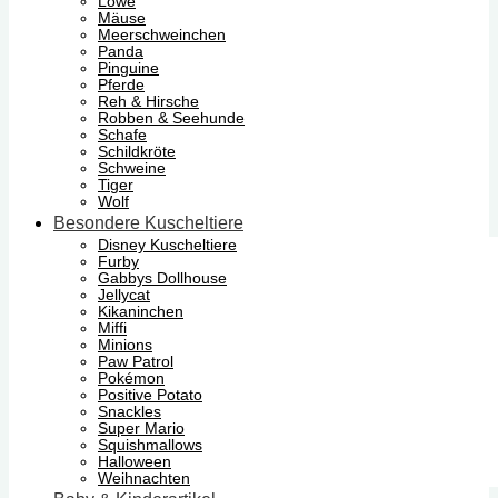
Löwe
Mäuse
Meerschweinchen
Panda
Pinguine
Pferde
Reh & Hirsche
Robben & Seehunde
Schafe
Schildkröte
Schweine
Tiger
Wolf
Besondere Kuscheltiere
Disney Kuscheltiere
Furby
Gabbys Dollhouse
Jellycat
Kikaninchen
Miffi
Minions
Paw Patrol
Pokémon
Positive Potato
Snackles
Super Mario
Squishmallows
Halloween
Weihnachten