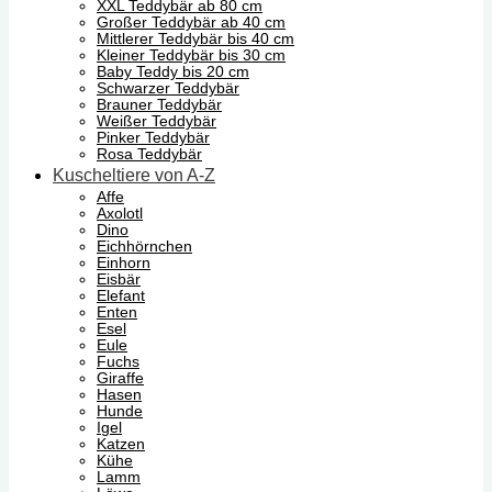
XXL Teddybär ab 80 cm
Großer Teddybär ab 40 cm
Mittlerer Teddybär bis 40 cm
Kleiner Teddybär bis 30 cm
Baby Teddy bis 20 cm
Schwarzer Teddybär
Brauner Teddybär
Weißer Teddybär
Pinker Teddybär
Rosa Teddybär
Kuscheltiere von A-Z
Affe
Axolotl
Dino
Eichhörnchen
Einhorn
Eisbär
Elefant
Enten
Esel
Eule
Fuchs
Giraffe
Hasen
Hunde
Igel
Katzen
Kühe
Lamm