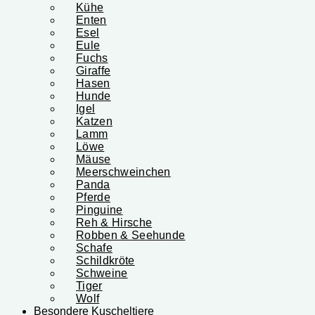
Kühe
Enten
Esel
Eule
Fuchs
Giraffe
Hasen
Hunde
Igel
Katzen
Lamm
Löwe
Mäuse
Meerschweinchen
Panda
Pferde
Pinguine
Reh & Hirsche
Robben & Seehunde
Schafe
Schildkröte
Schweine
Tiger
Wolf
Besondere Kuscheltiere