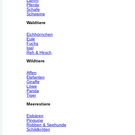
Lamm
Pferde
Schafe
Schweine
Waldtiere
Eichhörnchen
Eule
Fuchs
Igel
Reh & Hirsch
Wildtiere
Affen
Elefanten
Giraffe
Löwe
Panda
Tiger
Meerestiere
Eisbären
Pinguine
Robben & Seehunde
Schildkröten