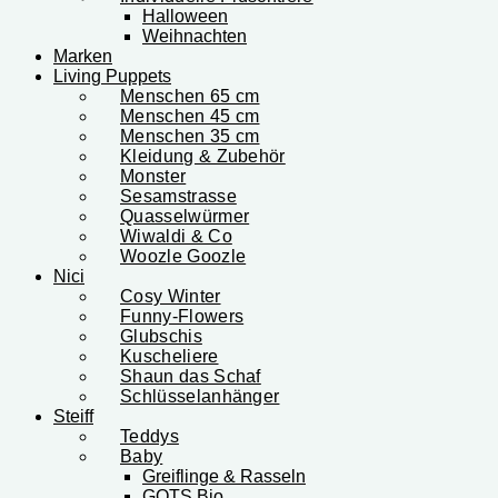
Halloween
Weihnachten
Marken
Living Puppets
Menschen 65 cm
Menschen 45 cm
Menschen 35 cm
Kleidung & Zubehör
Monster
Sesamstrasse
Quasselwürmer
Wiwaldi & Co
Woozle Goozle
Nici
Cosy Winter
Funny-Flowers
Glubschis
Kuscheliere
Shaun das Schaf
Schlüsselanhänger
Steiff
Teddys
Baby
Greiflinge & Rasseln
GOTS Bio