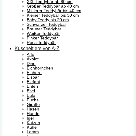
XXL Teddybär ab 80 cm
Großer Teddybär ab 40 cm
Mittlerer Teddybär bis 40 cm
Kleiner Teddybär bis 30 cm
Baby Teddy bis 20 cm
Schwarzer Teddybär
Brauner Teddybär
Weißer Teddybär
Pinker Teddybär
Rosa Teddybär
Kuscheltiere von A-Z
Affe
Axolotl
Dino
Eichhörnchen
Einhorn
Eisbär
Elefant
Enten
Esel
Eule
Fuchs
Giraffe
Hasen
Hunde
Igel
Katzen
Kühe
Lamm