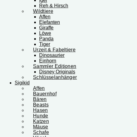
Igel
Reh & Hirsch
Wildtiere
Affen
Elefanten
Giraffe
Löwe
Panda
Tiger
Urzeit & Fabeltiere
Dinosaurier
Einhorn
Sammler Editionen
Disney Originals
Schlüsselanhänger
Sigikid
Affen
Bauernhof
Bären
Beasts
Hasen
Hunde
Katzen
Mäuse
Schafe