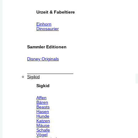
Urzeit & Fabeltiere
Einhorn
Dinosaurier
Sammler Editionen
Disney Originals
Sigikid
Sigkid
Affen
Bären
Beasts
Hasen
Hunde
Katzen
Mäuse
Schafe
Vögel