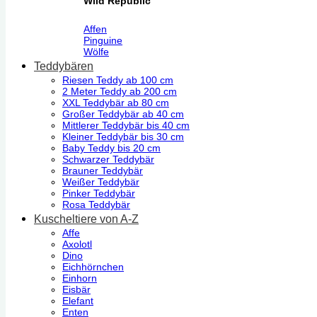
Wild Republic
Affen
Pinguine
Wölfe
Teddybären
Riesen Teddy ab 100 cm
2 Meter Teddy ab 200 cm
XXL Teddybär ab 80 cm
Großer Teddybär ab 40 cm
Mittlerer Teddybär bis 40 cm
Kleiner Teddybär bis 30 cm
Baby Teddy bis 20 cm
Schwarzer Teddybär
Brauner Teddybär
Weißer Teddybär
Pinker Teddybär
Rosa Teddybär
Kuscheltiere von A-Z
Affe
Axolotl
Dino
Eichhörnchen
Einhorn
Eisbär
Elefant
Enten