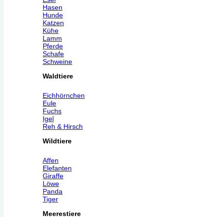
Hasen
Hunde
Katzen
Kühe
Lamm
Pferde
Schafe
Schweine
Waldtiere
Eichhörnchen
Eule
Fuchs
Igel
Reh & Hirsch
Wildtiere
Affen
Elefanten
Giraffe
Löwe
Panda
Tiger
Meerestiere