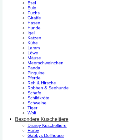
Esel
Eule
Fuchs
Giraffe
Hasen
Hunde
Igel
Katzen
Kühe
Lamm
Löwe
Mäuse
Meerschweinchen
Panda
Pinguine
Pferde
Reh & Hirsche
Robben & Seehunde
Schafe
Schildkröte
Schweine
Tiger
Wolf
Besondere Kuscheltiere
Disney Kuscheltiere
Furby
Gabbys Dollhouse