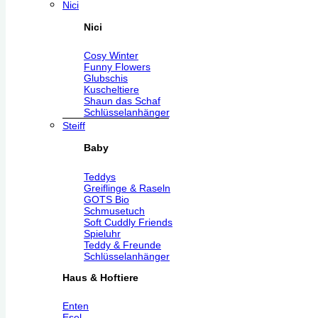
Nici
Nici
Cosy Winter
Funny Flowers
Glubschis
Kuscheltiere
Shaun das Schaf
Schlüsselanhänger
Steiff
Baby
Teddys
Greiflinge & Raseln
GOTS Bio
Schmusetuch
Soft Cuddly Friends
Spieluhr
Teddy & Freunde
Schlüsselanhänger
Haus & Hoftiere
Enten
Esel