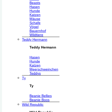
Beasts
Hasen
Hunde
Katzen
Mäuse
Schafe
Vögel
Bauernhof
Wildtiere
Teddy Hermann
Teddy Hermann
Hasen
Hunde
Katzen
Meerschweinchen
Teddys
Ty
Ty
Beanie Bellies
Beanie Boos
Wild Republic