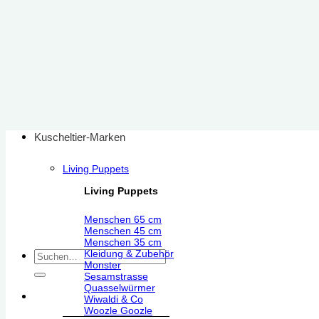
Zum
Inhalt
springen
Kuscheltier-Marken
Living Puppets
Living Puppets
Menschen 65 cm
Menschen 45 cm
Menschen 35 cm
Kleidung & Zubehör
Suchen
Monster
nach:
Sesamstrasse
Quasselwürmer
Wiwaldi & Co
Woozle Goozle