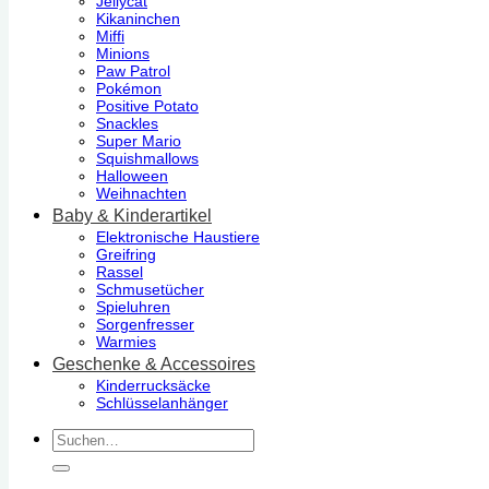
Jellycat
Kikaninchen
Miffi
Minions
Paw Patrol
Pokémon
Positive Potato
Snackles
Super Mario
Squishmallows
Halloween
Weihnachten
Baby & Kinderartikel
Elektronische Haustiere
Greifring
Rassel
Schmusetücher
Spieluhren
Sorgenfresser
Warmies
Geschenke & Accessoires
Kinderrucksäcke
Schlüsselanhänger
Suchen
nach: