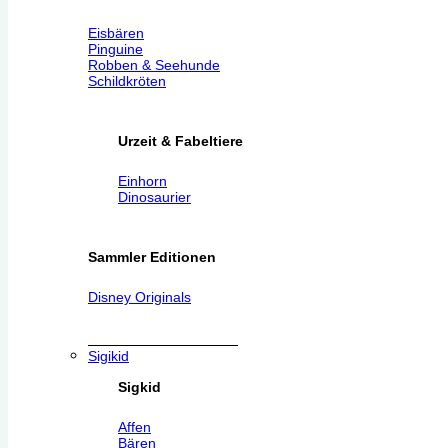
Eisbären
Pinguine
Robben & Seehunde
Schildkröten
Urzeit & Fabeltiere
Einhorn
Dinosaurier
Sammler Editionen
Disney Originals
Sigikid
Sigkid
Affen
Bären