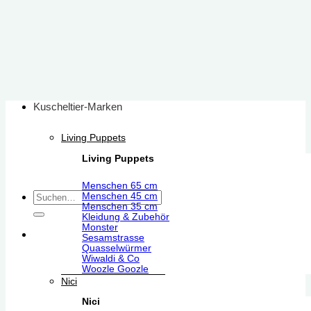
Zum
Inhalt
springen
Kuscheltier-Marken
Living Puppets
Living Puppets
Menschen 65 cm
Suchen
Menschen 45 cm
Menschen 35 cm
nach:
Kleidung & Zubehör
Monster
Sesamstrasse
Quasselwürmer
Wiwaldi & Co
Woozle Goozle
Nici
Nici