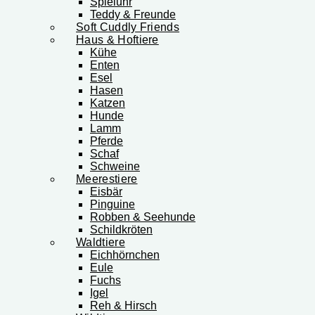
Spieluhr
Teddy & Freunde
Soft Cuddly Friends
Haus & Hoftiere
Kühe
Enten
Esel
Hasen
Katzen
Hunde
Lamm
Pferde
Schaf
Schweine
Meerestiere
Eisbär
Pinguine
Robben & Seehunde
Schildkröten
Waldtiere
Eichhörnchen
Eule
Fuchs
Igel
Reh & Hirsch