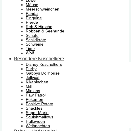
Löwe
Mäuse
Meerschweinchen
Panda
Pinguine
Pferde
Reh & Hirsche
Robben & Seehunde
Schafe
Schildkröte
Schweine
Tiger
Wolf
Besondere Kuscheltiere
Disney Kuscheltiere
Furby
Gabbys Dollhouse
Jellycat
Kikaninchen
Miffi
Minions
Paw Patrol
Pokémon
Positive Potato
Snackles
Super Mario
Squishmallows
Halloween
Weihnachten