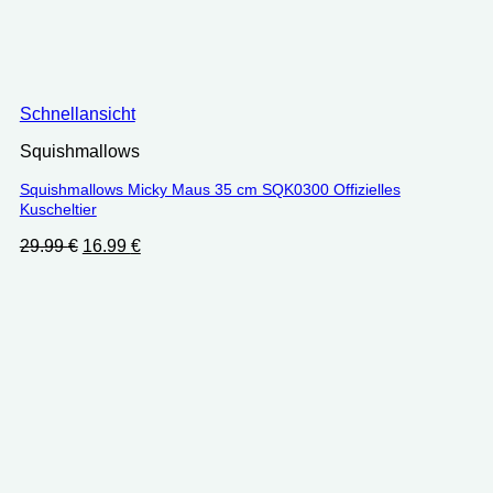
Schnellansicht
Squishmallows
Squishmallows Micky Maus 35 cm SQK0300 Offizielles
Kuscheltier
Ursprünglicher
Aktueller
29.99
€
16.99
€
Preis
Preis
war:
ist:
29.99 €
16.99 €.