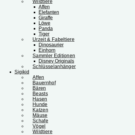
Wildtiere
Affen
Elefanten
Giraffe
Löwe
Panda
Tiger
Urzeit & Fabeltiere
Dinosaurier
Einhorn
Sammler Editionen
Disney Originals
Schlüsselanhänger
Sigikid
Affen
Bauernhof
Bären
Beasts
Hasen
Hunde
Katzen
Mäuse
Schafe
Vögel
Wildtiere