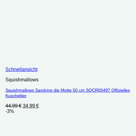
Schnellansicht
Squishmallows
Squishmallows Sandrine die Motte 50 cm SQCR05497 Offizielles
Kuscheltier
Ursprünglicher
Aktueller
44.99
€
34.99
€
Preis
Preis
-3%
war:
ist:
44.99 €
34.99 €.