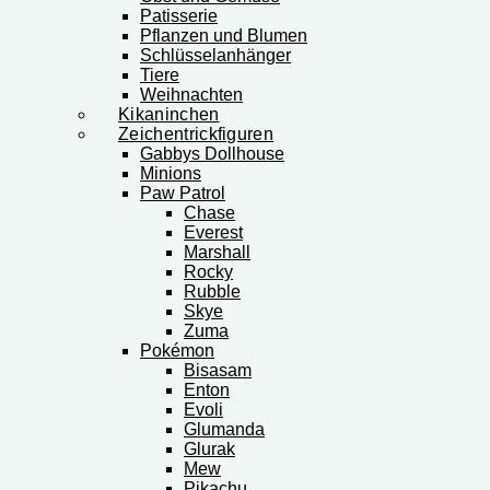
Patisserie
Pflanzen und Blumen
Schlüsselanhänger
Tiere
Weihnachten
Kikaninchen
Zeichentrickfiguren
Gabbys Dollhouse
Minions
Paw Patrol
Chase
Everest
Marshall
Rocky
Rubble
Skye
Zuma
Pokémon
Bisasam
Enton
Evoli
Glumanda
Glurak
Mew
Pikachu