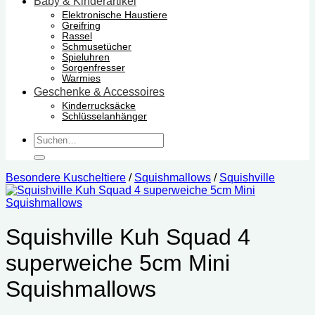
Baby & Kinderartikel
Elektronische Haustiere
Greifring
Rassel
Schmusetücher
Spieluhren
Sorgenfresser
Warmies
Geschenke & Accessoires
Kinderrucksäcke
Schlüsselanhänger
Suchen
nach:
Besondere Kuscheltiere
/
Squishmallows
/
Squishville
Squishville Kuh Squad 4
superweiche 5cm Mini
Squishmallows