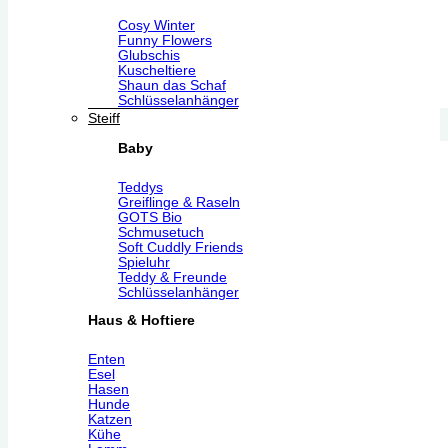
Cosy Winter
Funny Flowers
Glubschis
Kuscheltiere
Shaun das Schaf
Schlüsselanhänger
Steiff
Baby
Teddys
Greiflinge & Raseln
GOTS Bio
Schmusetuch
Soft Cuddly Friends
Spieluhr
Teddy & Freunde
Schlüsselanhänger
Haus & Hoftiere
Enten
Esel
Hasen
Hunde
Katzen
Kühe