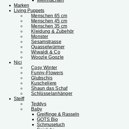
Weihnachten
Marken
Living Puppets
Menschen 65 cm
Menschen 45 cm
Menschen 35 cm
Kleidung & Zubehör
Monster
Sesamstrasse
Quasselwürmer
Wiwaldi & Co
Woozle Goozle
Nici
Cosy Winter
Funny-Flowers
Glubschis
Kuscheliere
Shaun das Schaf
Schlüsselanhänger
Steiff
Teddys
Baby
Greiflinge & Rasseln
GOTS Bio
Schmusetuch