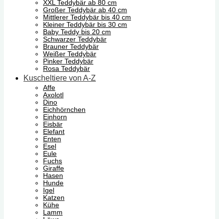
XXL Teddybär ab 80 cm
Großer Teddybär ab 40 cm
Mittlerer Teddybär bis 40 cm
Kleiner Teddybär bis 30 cm
Baby Teddy bis 20 cm
Schwarzer Teddybär
Brauner Teddybär
Weißer Teddybär
Pinker Teddybär
Rosa Teddybär
Kuscheltiere von A-Z
Affe
Axolotl
Dino
Eichhörnchen
Einhorn
Eisbär
Elefant
Enten
Esel
Eule
Fuchs
Giraffe
Hasen
Hunde
Igel
Katzen
Kühe
Lamm