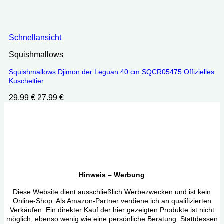
Schnellansicht
Squishmallows
Squishmallows Djimon der Leguan 40 cm SQCR05475 Offizielles
Kuscheltier
Ursprünglicher
Aktueller
29.99
€
27.99
€
Preis
Preis
war:
ist:
29.99 €
27.99 €.
Hinweis – Werbung
Diese Website dient ausschließlich Werbezwecken und ist kein
Online-Shop. Als Amazon-Partner verdiene ich an qualifizierten
Verkäufen. Ein direkter Kauf der hier gezeigten Produkte ist nicht
möglich, ebenso wenig wie eine persönliche Beratung. Stattdessen