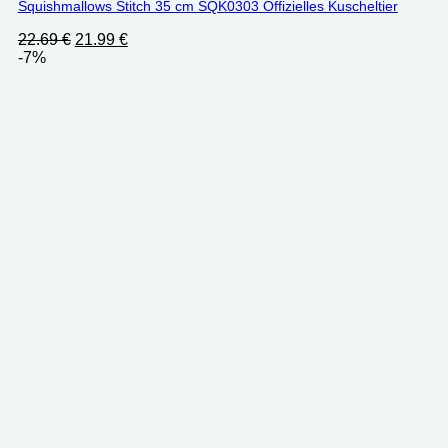
Squishmallows Stitch 35 cm SQK0303 Offizielles Kuscheltier
Ursprünglicher
Aktueller
22.69
€
21.99
€
Preis
Preis
-7%
war:
ist:
22.69 €
21.99 €.