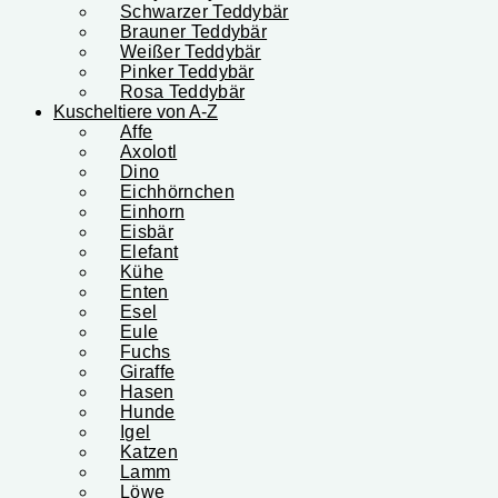
Schwarzer Teddybär
Brauner Teddybär
Weißer Teddybär
Pinker Teddybär
Rosa Teddybär
Kuscheltiere von A-Z
Affe
Axolotl
Dino
Eichhörnchen
Einhorn
Eisbär
Elefant
Kühe
Enten
Esel
Eule
Fuchs
Giraffe
Hasen
Hunde
Igel
Katzen
Lamm
Löwe