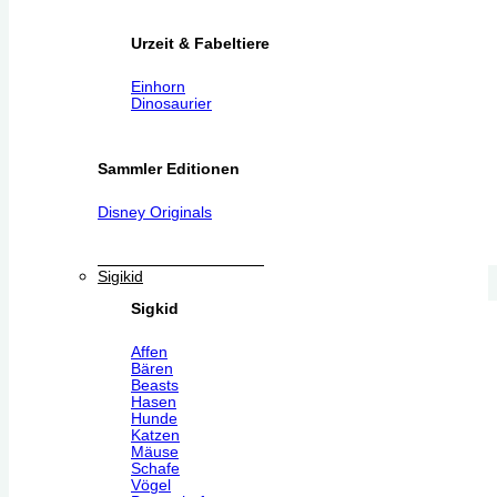
Urzeit & Fabeltiere
Einhorn
Dinosaurier
Sammler Editionen
Disney Originals
Sigikid
Sigkid
Affen
Bären
Beasts
Hasen
Hunde
Katzen
Mäuse
Schafe
Vögel