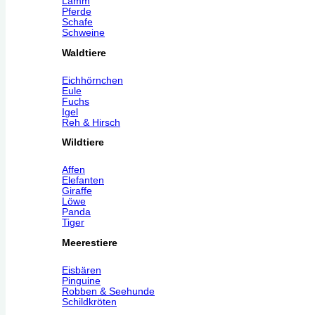
Lamm
Pferde
Schafe
Schweine
Waldtiere
Eichhörnchen
Eule
Fuchs
Igel
Reh & Hirsch
Wildtiere
Affen
Elefanten
Giraffe
Löwe
Panda
Tiger
Meerestiere
Eisbären
Pinguine
Robben & Seehunde
Schildkröten