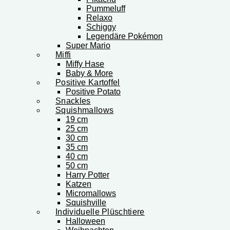
Pummeluff
Relaxo
Schiggy
Legendäre Pokémon
Super Mario
Miffi
Miffy Hase
Baby & More
Positive Kartoffel
Positive Potato
Snackles
Squishmallows
19 cm
25 cm
30 cm
35 cm
40 cm
50 cm
Harry Potter
Katzen
Micromallows
Squishville
Individuelle Plüschtiere
Halloween