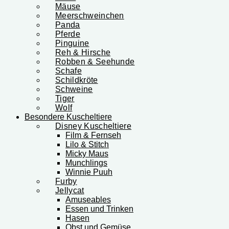
Mäuse
Meerschweinchen
Panda
Pferde
Pinguine
Reh & Hirsche
Robben & Seehunde
Schafe
Schildkröte
Schweine
Tiger
Wolf
Besondere Kuscheltiere
Disney Kuscheltiere
Film & Fernseh
Lilo & Stitch
Micky Maus
Munchlings
Winnie Puuh
Furby
Jellycat
Amuseables
Essen und Trinken
Hasen
Obst und Gemüse