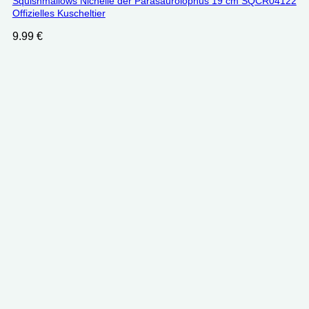
Squishmallows Nichelle der Parasaurolophus 19 cm SQCR04122
Offizielles Kuscheltier
9.99
€