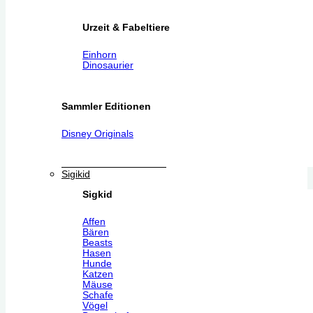
Urzeit & Fabeltiere
Einhorn
Dinosaurier
Sammler Editionen
Disney Originals
Sigikid
Sigkid
Affen
Bären
Beasts
Hasen
Hunde
Katzen
Mäuse
Schafe
Vögel