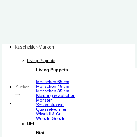
Zum
Inhalt
springen
Kuscheltier-Marken
Living Puppets
Living Puppets
Menschen 65 cm
Suchen
Menschen 45 cm
Menschen 35 cm
nach:
Kleidung & Zubehör
Monster
Sesamstrasse
Quasselwürmer
Wiwaldi & Co
Woozle Goozle
Nici
Nici