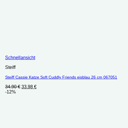
Schnellansicht
Steiff
Steiff Cassie Katze Soft Cuddly Friends eisblau 26 cm 067051
Ursprünglicher
Aktueller
34.90
€
33.98
€
Preis
Preis
-12%
war:
ist:
34.90 €
33.98 €.