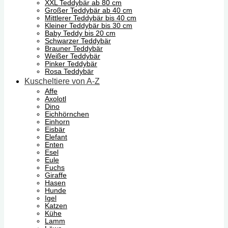
XXL Teddybär ab 80 cm
Großer Teddybär ab 40 cm
Mittlerer Teddybär bis 40 cm
Kleiner Teddybär bis 30 cm
Baby Teddy bis 20 cm
Schwarzer Teddybär
Brauner Teddybär
Weißer Teddybär
Pinker Teddybär
Rosa Teddybär
Kuscheltiere von A-Z
Affe
Axolotl
Dino
Eichhörnchen
Einhorn
Eisbär
Elefant
Enten
Esel
Eule
Fuchs
Giraffe
Hasen
Hunde
Igel
Katzen
Kühe
Lamm