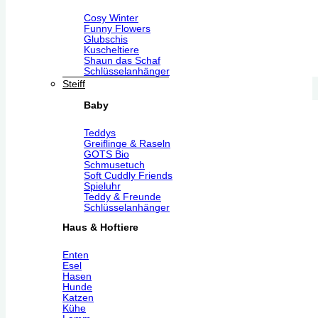
Cosy Winter
Funny Flowers
Glubschis
Kuscheltiere
Shaun das Schaf
Schlüsselanhänger
Steiff
Baby
Teddys
Greiflinge & Raseln
GOTS Bio
Schmusetuch
Soft Cuddly Friends
Spieluhr
Teddy & Freunde
Schlüsselanhänger
Haus & Hoftiere
Enten
Esel
Hasen
Hunde
Katzen
Kühe