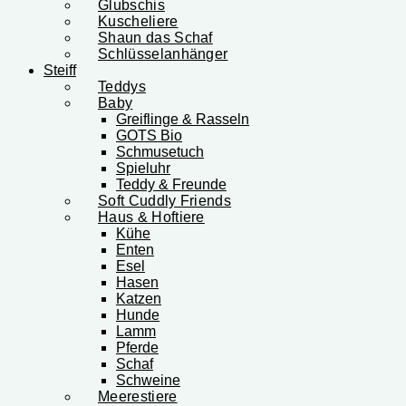
Glubschis
Kuscheliere
Shaun das Schaf
Schlüsselanhänger
Steiff
Teddys
Baby
Greiflinge & Rasseln
GOTS Bio
Schmusetuch
Spieluhr
Teddy & Freunde
Soft Cuddly Friends
Haus & Hoftiere
Kühe
Enten
Esel
Hasen
Katzen
Hunde
Lamm
Pferde
Schaf
Schweine
Meerestiere