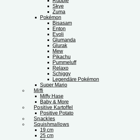
Rubble
Skye
Zuma
Pokémon
Bisasam
Enton
Evoli
Glumanda
Glurak
Mew
Pikachu
Pummeluff
Relaxo
Schiggy
Legendäre Pokémon
Super Mario
Miffi
Miffy Hase
Baby & More
Positive Kartoffel
Positive Potato
Snackles
Squishmallows
19 cm
25 cm