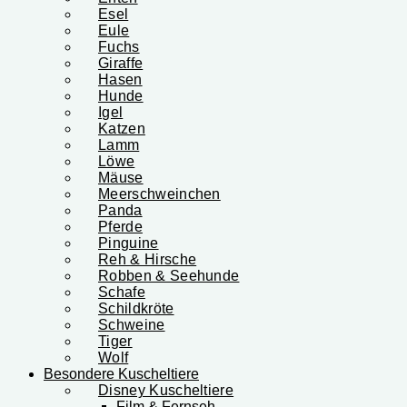
Esel
Eule
Fuchs
Giraffe
Hasen
Hunde
Igel
Katzen
Lamm
Löwe
Mäuse
Meerschweinchen
Panda
Pferde
Pinguine
Reh & Hirsche
Robben & Seehunde
Schafe
Schildkröte
Schweine
Tiger
Wolf
Besondere Kuscheltiere
Disney Kuscheltiere
Film & Fernseh