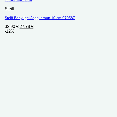
Steiff
Steiff Baby Igel Joggi braun 10 cm 070587
Ursprünglicher
Aktueller
32.90
€
27.78
€
Preis
Preis
-12%
war:
ist:
32.90 €
27.78 €.