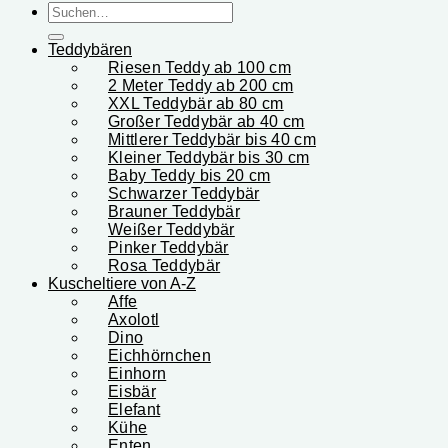
Suchen
nach:
Teddybären
Riesen Teddy ab 100 cm
2 Meter Teddy ab 200 cm
XXL Teddybär ab 80 cm
Großer Teddybär ab 40 cm
Mittlerer Teddybär bis 40 cm
Kleiner Teddybär bis 30 cm
Baby Teddy bis 20 cm
Schwarzer Teddybär
Brauner Teddybär
Weißer Teddybär
Pinker Teddybär
Rosa Teddybär
Kuscheltiere von A-Z
Affe
Axolotl
Dino
Eichhörnchen
Einhorn
Eisbär
Elefant
Kühe
Enten