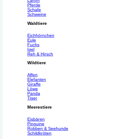
Lamm
Pferde
Schafe
Schweine
Waldtiere
Eichhörnchen
Eule
Fuchs
Igel
Reh & Hirsch
Wildtiere
Affen
Elefanten
Giraffe
Löwe
Panda
Tiger
Meerestiere
Eisbären
Pinguine
Robben & Seehunde
Schildkröten