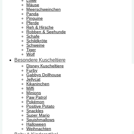
Löwe
Mäuse
Meerschweinchen
Panda
Pinguine
Pferde
Reh & Hirsche
Robben & Seehunde
Schafe
Schildkröte
Schweine
Tiger
Wolf
Besondere Kuscheltiere
Disney Kuscheltiere
Furby
Gabbys Dollhouse
Jellycat
Kikaninchen
Miffi
Minions
Paw Patrol
Pokémon
Positive Potato
Snackles
Super Mario
Squishmallows
Halloween
Weihnachten