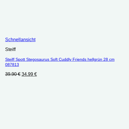
Schnellansicht
Steiff
Steiff Spott Stegosaurus Soft Cuddly Friends hellgrün 28 cm
087813
Ursprünglicher
Aktueller
39.90
€
34.99
€
Preis
Preis
war:
ist:
39.90 €
34.99 €.