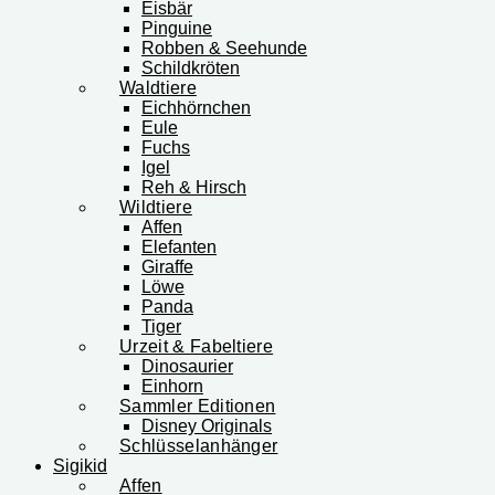
Eisbär
Pinguine
Robben & Seehunde
Schildkröten
Waldtiere
Eichhörnchen
Eule
Fuchs
Igel
Reh & Hirsch
Wildtiere
Affen
Elefanten
Giraffe
Löwe
Panda
Tiger
Urzeit & Fabeltiere
Dinosaurier
Einhorn
Sammler Editionen
Disney Originals
Schlüsselanhänger
Sigikid
Affen