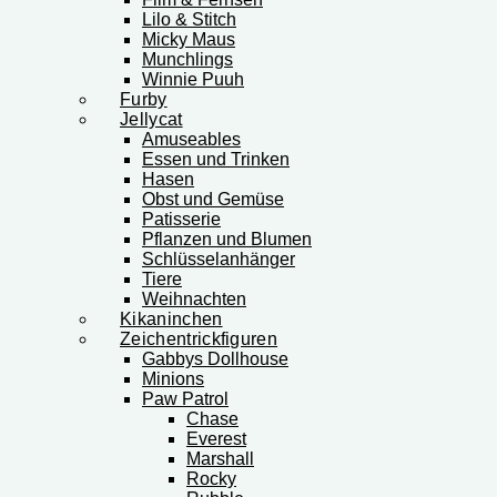
Lilo & Stitch
Micky Maus
Munchlings
Winnie Puuh
Furby
Jellycat
Amuseables
Essen und Trinken
Hasen
Obst und Gemüse
Patisserie
Pflanzen und Blumen
Schlüsselanhänger
Tiere
Weihnachten
Kikaninchen
Zeichentrickfiguren
Gabbys Dollhouse
Minions
Paw Patrol
Chase
Everest
Marshall
Rocky