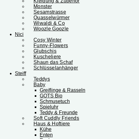
Kleidung & Zubehör
Monster
Sesamstrasse
Quasselwürmer
Wiwaldi & Co
Woozle Goozle
Nici
Cosy Winter
Funny-Flowers
Glubschis
Kuscheliere
Shaun das Schaf
Schlüsselanhänger
Steiff
Teddys
Baby
Greiflinge & Rasseln
GOTS Bio
Schmusetuch
Spieluhr
Teddy & Freunde
Soft Cuddly Friends
Haus & Hoftiere
Kühe
Enten