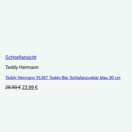
Schnellansicht
Teddy Hermann
Teddy Hermann 91387 Teddy-Bär Schlafanzugbär blau 30 cm
Ursprünglicher
Aktueller
28.99
€
23.99
€
Preis
Preis
war:
ist:
28.99 €
23.99 €.