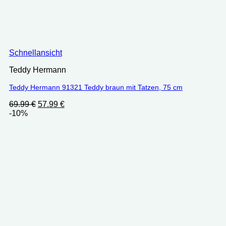
Schnellansicht
Teddy Hermann
Teddy Hermann 91321 Teddy braun mit Tatzen, 75 cm
Ursprünglicher
Aktueller
69.99
€
57.99
€
Preis
Preis
-10%
war:
ist:
69.99 €
57.99 €.