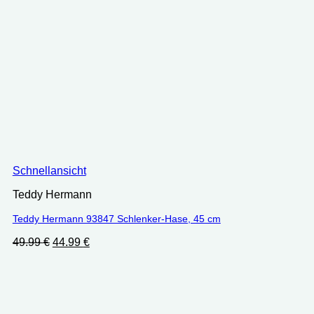
Schnellansicht
Teddy Hermann
Teddy Hermann 93847 Schlenker-Hase, 45 cm
Ursprünglicher
Aktueller
49.99
€
44.99
€
Preis
Preis
war:
ist:
49.99 €
44.99 €.