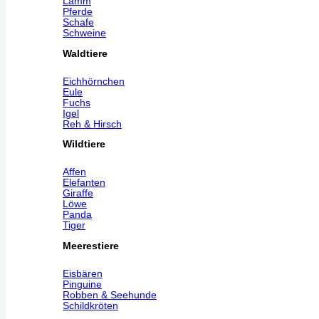
Lamm
Pferde
Schafe
Schweine
Waldtiere
Eichhörnchen
Eule
Fuchs
Igel
Reh & Hirsch
Wildtiere
Affen
Elefanten
Giraffe
Löwe
Panda
Tiger
Meerestiere
Eisbären
Pinguine
Robben & Seehunde
Schildkröten