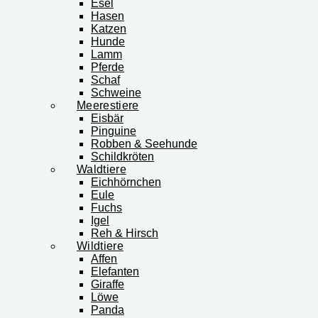
Esel
Hasen
Katzen
Hunde
Lamm
Pferde
Schaf
Schweine
Meerestiere
Eisbär
Pinguine
Robben & Seehunde
Schildkröten
Waldtiere
Eichhörnchen
Eule
Fuchs
Igel
Reh & Hirsch
Wildtiere
Affen
Elefanten
Giraffe
Löwe
Panda