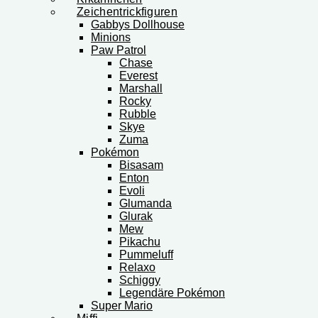
Zeichentrickfiguren
Gabbys Dollhouse
Minions
Paw Patrol
Chase
Everest
Marshall
Rocky
Rubble
Skye
Zuma
Pokémon
Bisasam
Enton
Evoli
Glumanda
Glurak
Mew
Pikachu
Pummeluff
Relaxo
Schiggy
Legendäre Pokémon
Super Mario