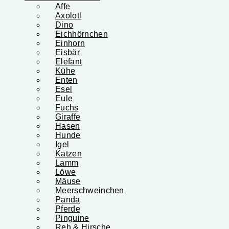
Affe
Axolotl
Dino
Eichhörnchen
Einhorn
Eisbär
Elefant
Kühe
Enten
Esel
Eule
Fuchs
Giraffe
Hasen
Hunde
Igel
Katzen
Lamm
Löwe
Mäuse
Meerschweinchen
Panda
Pferde
Pinguine
Reh & Hirsche