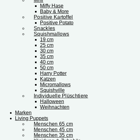
Miffi
Miffy Hase
Baby & More
Positive Kartoffel
Positive Potato
Snackles
Squishmallows
19 cm
25 cm
30 cm
35 cm
40 cm
50 cm
Harry Potter
Katzen
Micromallows
Squishville
Individuelle Plüschtiere
Halloween
Weihnachten
Marken
Living Puppets
Menschen 65 cm
Menschen 45 cm
Menschen 35 cm