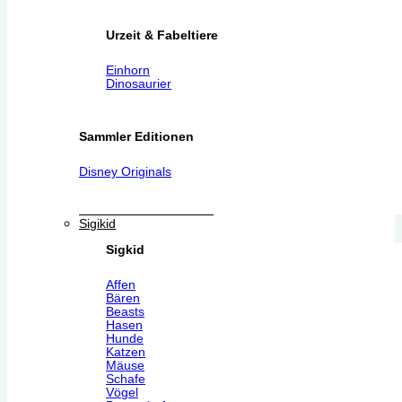
Urzeit & Fabeltiere
Einhorn
Dinosaurier
Sammler Editionen
Disney Originals
Sigikid
Sigkid
Affen
Bären
Beasts
Hasen
Hunde
Katzen
Mäuse
Schafe
Vögel