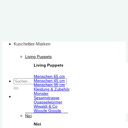
Zum
Inhalt
springen
Kuscheltier-Marken
Living Puppets
Living Puppets
Menschen 65 cm
Suchen
Menschen 45 cm
Menschen 35 cm
nach:
Kleidung & Zubehör
Monster
Sesamstrasse
Quasselwürmer
Wiwaldi & Co
Woozle Goozle
Nici
Nici