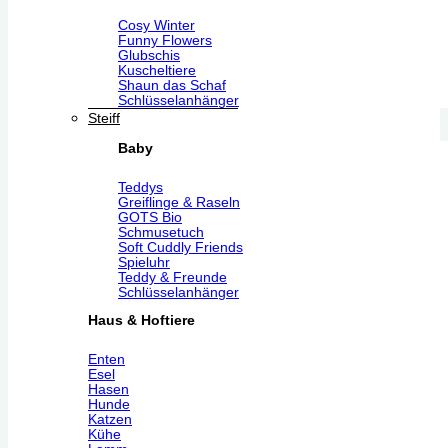
Cosy Winter
Funny Flowers
Glubschis
Kuscheltiere
Shaun das Schaf
Schlüsselanhänger
Steiff
Baby
Teddys
Greiflinge & Raseln
GOTS Bio
Schmusetuch
Soft Cuddly Friends
Spieluhr
Teddy & Freunde
Schlüsselanhänger
Haus & Hoftiere
Enten
Esel
Hasen
Hunde
Katzen
Kühe