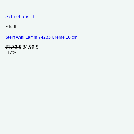
Schnellansicht
Steiff
Steiff Anni Lamm 74233 Creme 16 cm
Ursprünglicher
Aktueller
37.73
€
34.99
€
Preis
Preis
-17%
war:
ist:
37.73 €
34.99 €.