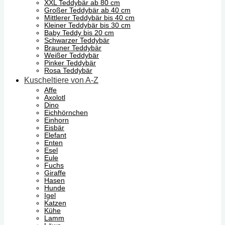
XXL Teddybär ab 80 cm
Großer Teddybär ab 40 cm
Mittlerer Teddybär bis 40 cm
Kleiner Teddybär bis 30 cm
Baby Teddy bis 20 cm
Schwarzer Teddybär
Brauner Teddybär
Weißer Teddybär
Pinker Teddybär
Rosa Teddybär
Kuscheltiere von A-Z
Affe
Axolotl
Dino
Eichhörnchen
Einhorn
Eisbär
Elefant
Enten
Esel
Eule
Fuchs
Giraffe
Hasen
Hunde
Igel
Katzen
Kühe
Lamm