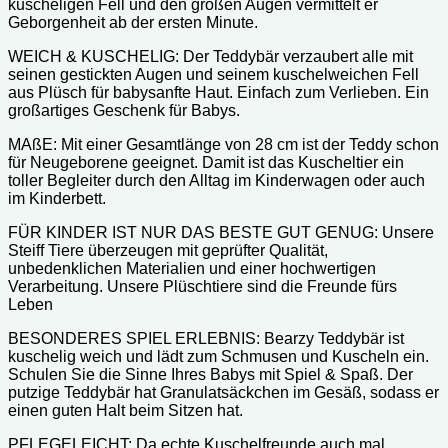
kuscheligen Fell und den großen Augen vermittelt er
Geborgenheit ab der ersten Minute.
WEICH & KUSCHELIG: Der Teddybär verzaubert alle mit
seinen gestickten Augen und seinem kuschelweichen Fell
aus Plüsch für babysanfte Haut. Einfach zum Verlieben. Ein
großartiges Geschenk für Babys.
MAßE: Mit einer Gesamtlänge von 28 cm ist der Teddy schon
für Neugeborene geeignet. Damit ist das Kuscheltier ein
toller Begleiter durch den Alltag im Kinderwagen oder auch
im Kinderbett.
FÜR KINDER IST NUR DAS BESTE GUT GENUG: Unsere
Steiff Tiere überzeugen mit geprüfter Qualität,
unbedenklichen Materialien und einer hochwertigen
Verarbeitung. Unsere Plüschtiere sind die Freunde fürs
Leben
BESONDERES SPIEL ERLEBNIS: Bearzy Teddybär ist
kuschelig weich und lädt zum Schmusen und Kuscheln ein.
Schulen Sie die Sinne Ihres Babys mit Spiel & Spaß. Der
putzige Teddybär hat Granulatsäckchen im Gesäß, sodass er
einen guten Halt beim Sitzen hat.
PFLEGELEICHT: Da echte Kuschelfreunde auch mal