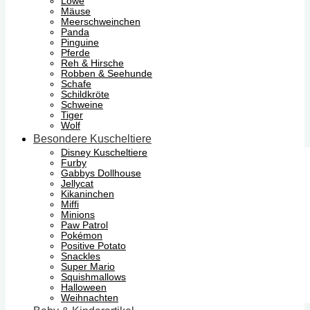
Löwe
Mäuse
Meerschweinchen
Panda
Pinguine
Pferde
Reh & Hirsche
Robben & Seehunde
Schafe
Schildkröte
Schweine
Tiger
Wolf
Besondere Kuscheltiere
Disney Kuscheltiere
Furby
Gabbys Dollhouse
Jellycat
Kikaninchen
Miffi
Minions
Paw Patrol
Pokémon
Positive Potato
Snackles
Super Mario
Squishmallows
Halloween
Weihnachten