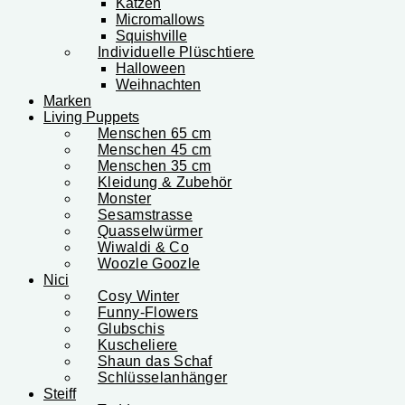
Katzen
Micromallows
Squishville
Individuelle Plüschtiere
Halloween
Weihnachten
Marken
Living Puppets
Menschen 65 cm
Menschen 45 cm
Menschen 35 cm
Kleidung & Zubehör
Monster
Sesamstrasse
Quasselwürmer
Wiwaldi & Co
Woozle Goozle
Nici
Cosy Winter
Funny-Flowers
Glubschis
Kuscheliere
Shaun das Schaf
Schlüsselanhänger
Steiff