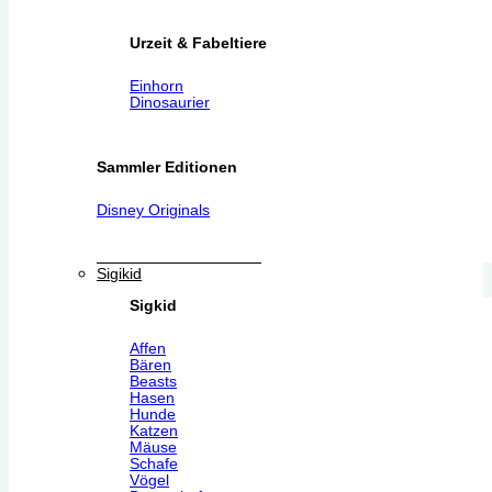
Urzeit & Fabeltiere
Einhorn
Dinosaurier
Sammler Editionen
Disney Originals
Sigikid
Sigkid
Affen
Bären
Beasts
Hasen
Hunde
Katzen
Mäuse
Schafe
Vögel