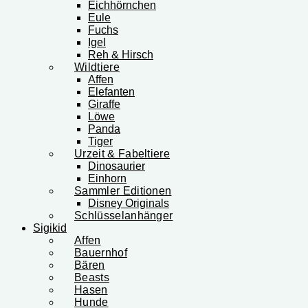
Eichhörnchen
Eule
Fuchs
Igel
Reh & Hirsch
Wildtiere
Affen
Elefanten
Giraffe
Löwe
Panda
Tiger
Urzeit & Fabeltiere
Dinosaurier
Einhorn
Sammler Editionen
Disney Originals
Schlüsselanhänger
Sigikid
Affen
Bauernhof
Bären
Beasts
Hasen
Hunde