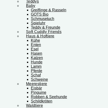
Teddys
Baby
Greiflinge & Rasseln
GOTS Bio
Schmusetuch
Spieluhr
Teddy & Freunde
Soft Cuddly Friends
Haus & Hoftiere
Kühe
Enten
Esel
Hasen
Katzen
Hunde
Lamm
Pferde
Schaf
Schweine
Meerestiere
Eisbär
Pinguine
Robben & Seehunde
Schildkröten
Waldtiere