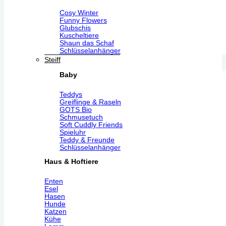
Cosy Winter
Funny Flowers
Glubschis
Kuscheltiere
Shaun das Schaf
Schlüsselanhänger
Steiff
Baby
Teddys
Greiflinge & Raseln
GOTS Bio
Schmusetuch
Soft Cuddly Friends
Spieluhr
Teddy & Freunde
Schlüsselanhänger
Haus & Hoftiere
Enten
Esel
Hasen
Hunde
Katzen
Kühe