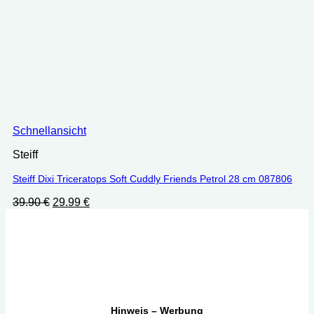
Schnellansicht
Steiff
Steiff Dixi Triceratops Soft Cuddly Friends Petrol 28 cm ‎087806
Ursprünglicher
Aktueller
39.90
€
29.99
€
Preis
Preis
war:
ist:
39.90 €
29.99 €.
Hinweis – Werbung