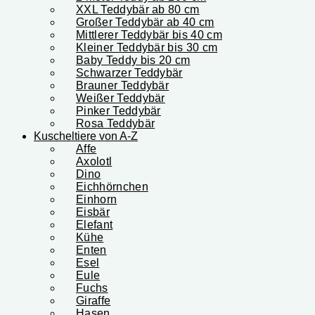
XXL Teddybär ab 80 cm
Großer Teddybär ab 40 cm
Mittlerer Teddybär bis 40 cm
Kleiner Teddybär bis 30 cm
Baby Teddy bis 20 cm
Schwarzer Teddybär
Brauner Teddybär
Weißer Teddybär
Pinker Teddybär
Rosa Teddybär
Kuscheltiere von A-Z
Affe
Axolotl
Dino
Eichhörnchen
Einhorn
Eisbär
Elefant
Kühe
Enten
Esel
Eule
Fuchs
Giraffe
Hasen