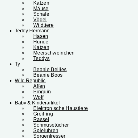
Katzen
Mäuse
Schafe
Vögel
Wildtiere
Teddy Hermann
Hasen
Hunde
Katzen
Meerschweinchen
Teddys
Ty
Beanie Bellies
Beanie Boos
Wild Republic
Affen
Pinguin
Wolf
Baby & Kinderartikel
Elektronische Haustiere
Greifring
Rassel
Schmusetücher
Spieluhren
Sorgenfresser