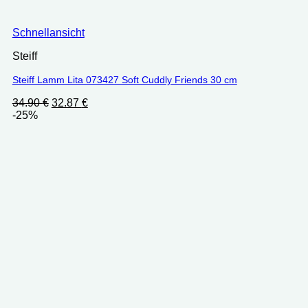
Schnellansicht
Steiff
Steiff Lamm Lita 073427 Soft Cuddly Friends 30 cm
Ursprünglicher
Aktueller
34.90
€
32.87
€
Preis
Preis
-25%
war:
ist:
34.90 €
32.87 €.