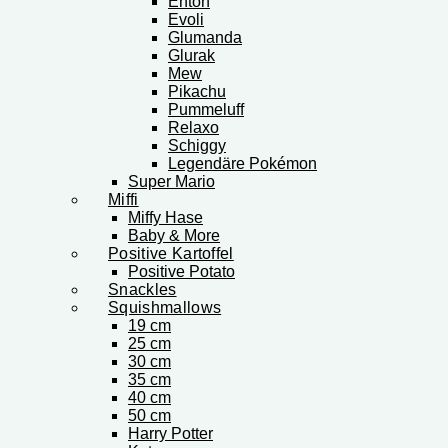
Enton
Evoli
Glumanda
Glurak
Mew
Pikachu
Pummeluff
Relaxo
Schiggy
Legendäre Pokémon
Super Mario
Miffi
Miffy Hase
Baby & More
Positive Kartoffel
Positive Potato
Snackles
Squishmallows
19 cm
25 cm
30 cm
35 cm
40 cm
50 cm
Harry Potter