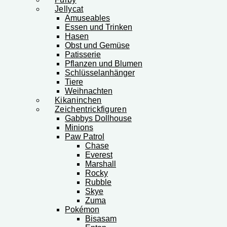
Jellycat
Amuseables
Essen und Trinken
Hasen
Obst und Gemüse
Patisserie
Pflanzen und Blumen
Schlüsselanhänger
Tiere
Weihnachten
Kikaninchen
Zeichentrickfiguren
Gabbys Dollhouse
Minions
Paw Patrol
Chase
Everest
Marshall
Rocky
Rubble
Skye
Zuma
Pokémon
Bisasam