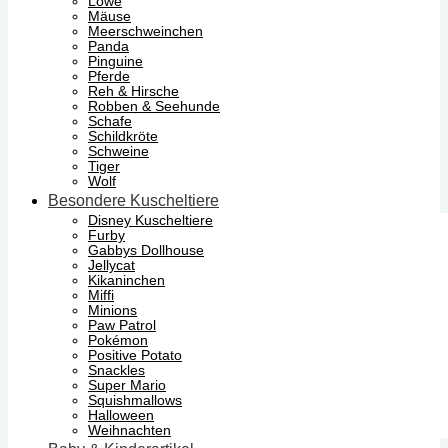
Löwe
Mäuse
Meerschweinchen
Panda
Pinguine
Pferde
Reh & Hirsche
Robben & Seehunde
Schafe
Schildkröte
Schweine
Tiger
Wolf
Besondere Kuscheltiere
Disney Kuscheltiere
Furby
Gabbys Dollhouse
Jellycat
Kikaninchen
Miffi
Minions
Paw Patrol
Pokémon
Positive Potato
Snackles
Super Mario
Squishmallows
Halloween
Weihnachten