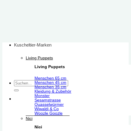
Zum
Inhalt
springen
Kuscheltier-Marken
Living Puppets
Living Puppets
Menschen 65 cm
Suchen
Menschen 45 cm
Menschen 35 cm
nach:
Kleidung & Zubehör
Monster
Sesamstrasse
Quasselwürmer
Wiwaldi & Co
Woozle Goozle
Nici
Nici