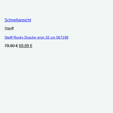
Schnellansicht
Steiff
Steiff Rocky Drache grün 32 cm 067198
Ursprünglicher
Aktueller
79.90
€
69.89
€
Preis
Preis
war:
ist:
79.90 €
69.89 €.