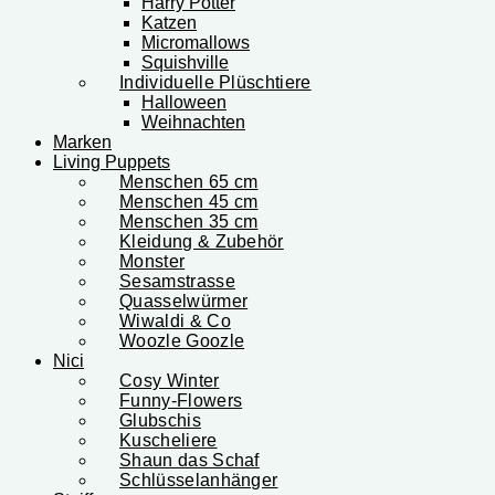
Harry Potter
Katzen
Micromallows
Squishville
Individuelle Plüschtiere
Halloween
Weihnachten
Marken
Living Puppets
Menschen 65 cm
Menschen 45 cm
Menschen 35 cm
Kleidung & Zubehör
Monster
Sesamstrasse
Quasselwürmer
Wiwaldi & Co
Woozle Goozle
Nici
Cosy Winter
Funny-Flowers
Glubschis
Kuscheliere
Shaun das Schaf
Schlüsselanhänger