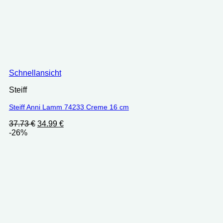
Schnellansicht
Steiff
Steiff Anni Lamm 74233 Creme 16 cm
Ursprünglicher
Aktueller
37.73
€
34.99
€
Preis
Preis
-26%
war:
ist:
37.73 €
34.99 €.