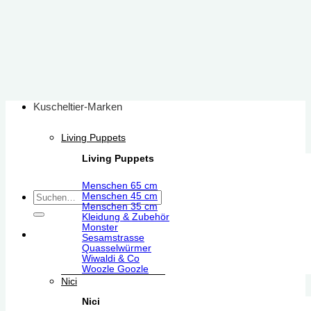
Zum
Inhalt
springen
Kuscheltier-Marken
Living Puppets
Living Puppets
Menschen 65 cm
Suchen
Menschen 45 cm
Menschen 35 cm
nach:
Kleidung & Zubehör
Monster
Sesamstrasse
Quasselwürmer
Wiwaldi & Co
Woozle Goozle
Nici
Nici