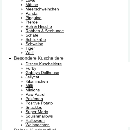
Löwe
Mäuse
Meerschweinchen
Panda
Pinguine
Pferde
Reh & Hirsche
Robben & Seehunde
Schafe
Schildkröte
Schweine
Tiger
Wolf
Besondere Kuscheltiere
Disney Kuscheltiere
Furby
Gabbys Dollhouse
Jellycat
Kikaninchen
Miffi
Minions
Paw Patrol
Pokémon
Positive Potato
Snackles
Super Mario
Squishmallows
Halloween
Weihnachten