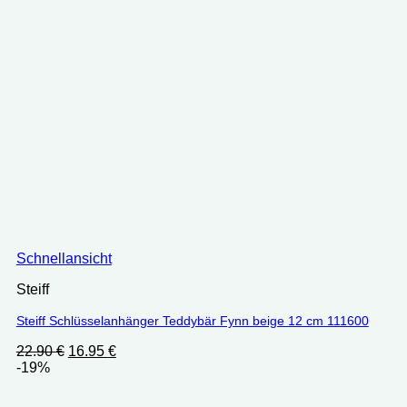
Schnellansicht
Steiff
Steiff Schlüsselanhänger Teddybär Fynn beige 12 cm 111600
Ursprünglicher
Aktueller
22.90
€
16.95
€
Preis
Preis
-19%
war:
ist:
22.90 €
16.95 €.