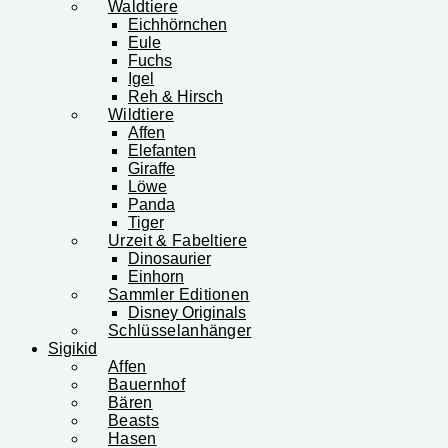
Waldtiere
Eichhörnchen
Eule
Fuchs
Igel
Reh & Hirsch
Wildtiere
Affen
Elefanten
Giraffe
Löwe
Panda
Tiger
Urzeit & Fabeltiere
Dinosaurier
Einhorn
Sammler Editionen
Disney Originals
Schlüsselanhänger
Sigikid
Affen
Bauernhof
Bären
Beasts
Hasen