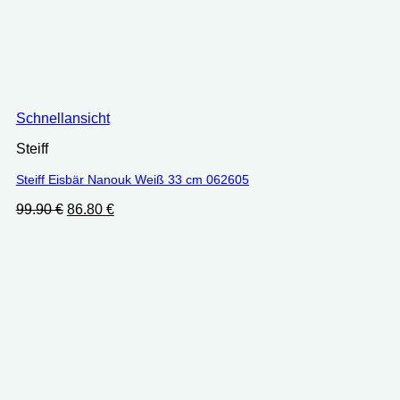
Schnellansicht
Steiff
Steiff Eisbär Nanouk Weiß 33 cm 062605
Ursprünglicher
Aktueller
99.90
€
86.80
€
Preis
Preis
war:
ist:
99.90 €
86.80 €.