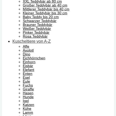
XXL Teddybär ab 80 cm
Großer Teddybär ab 40 cm
Mittlerer Teddybär bis 40 cm
Kleiner Teddybär bis 30 cm
Baby Teddy bis 20 cm
Schwarzer Teddybär
Brauner Teddybär
Weißer Teddybär
Pinker Teddybär
Rosa Teddybär
Kuscheltiere von A-Z
Affe
Axolotl
Dino
Eichhörnchen
Einhorn
Eisbär
Elefant
Enten
Esel
Eule
Fuchs
Giraffe
Hasen
Hunde
Igel
Katzen
Kühe
Lamm