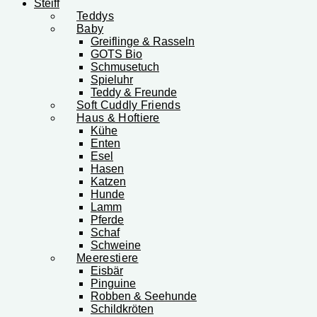
Steiff
Teddys
Baby
Greiflinge & Rasseln
GOTS Bio
Schmusetuch
Spieluhr
Teddy & Freunde
Soft Cuddly Friends
Haus & Hoftiere
Kühe
Enten
Esel
Hasen
Katzen
Hunde
Lamm
Pferde
Schaf
Schweine
Meerestiere
Eisbär
Pinguine
Robben & Seehunde
Schildkröten