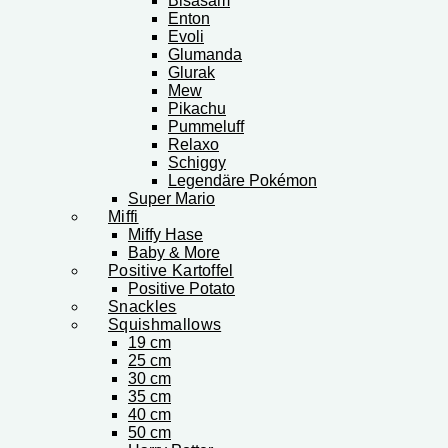
Bisasam
Enton
Evoli
Glumanda
Glurak
Mew
Pikachu
Pummeluff
Relaxo
Schiggy
Legendäre Pokémon
Super Mario
Miffi
Miffy Hase
Baby & More
Positive Kartoffel
Positive Potato
Snackles
Squishmallows
19 cm
25 cm
30 cm
35 cm
40 cm
50 cm