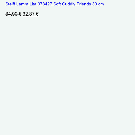
Steiff Lamm Lita 073427 Soft Cuddly Friends 30 cm
Ursprünglicher
Aktueller
34.90
€
32.87
€
Preis
Preis
war:
ist:
34.90 €
32.87 €.