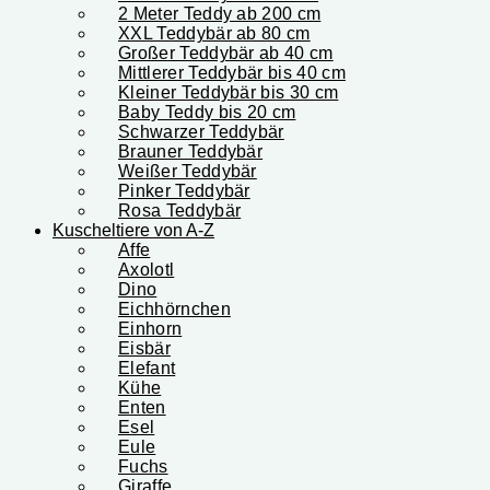
2 Meter Teddy ab 200 cm
XXL Teddybär ab 80 cm
Großer Teddybär ab 40 cm
Mittlerer Teddybär bis 40 cm
Kleiner Teddybär bis 30 cm
Baby Teddy bis 20 cm
Schwarzer Teddybär
Brauner Teddybär
Weißer Teddybär
Pinker Teddybär
Rosa Teddybär
Kuscheltiere von A-Z
Affe
Axolotl
Dino
Eichhörnchen
Einhorn
Eisbär
Elefant
Kühe
Enten
Esel
Eule
Fuchs
Giraffe