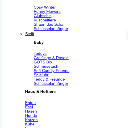
Cosy Winter
Funny Flowers
Glubschis
Kuscheltiere
Shaun das Schaf
Schlüsselanhänger
Steiff
Baby
Teddys
Greiflinge & Raseln
GOTS Bio
Schmusetuch
Soft Cuddly Friends
Spieluhr
Teddy & Freunde
Schlüsselanhänger
Haus & Hoftiere
Enten
Esel
Hasen
Hunde
Katzen
Kühe