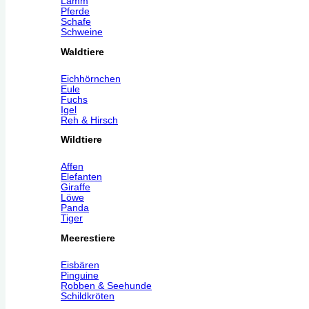
Lamm
Pferde
Schafe
Schweine
Waldtiere
Eichhörnchen
Eule
Fuchs
Igel
Reh & Hirsch
Wildtiere
Affen
Elefanten
Giraffe
Löwe
Panda
Tiger
Meerestiere
Eisbären
Pinguine
Robben & Seehunde
Schildkröten