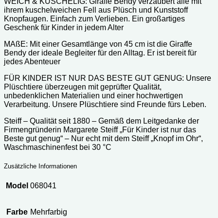
WEICH & KUSCHELIG: Giraffe Bendy verzaubert alle mit
ihrem kuschelweichen Fell aus Plüsch und Kunststoff
Knopfaugen. Einfach zum Verlieben. Ein großartiges
Geschenk für Kinder in jedem Alter
MAßE: Mit einer Gesamtlänge von 45 cm ist die Giraffe
Bendy der ideale Begleiter für den Alltag. Er ist bereit für
jedes Abenteuer
FÜR KINDER IST NUR DAS BESTE GUT GENUG: Unsere
Plüschtiere überzeugen mit geprüfter Qualität,
unbedenklichen Materialien und einer hochwertigen
Verarbeitung. Unsere Plüschtiere sind Freunde fürs Leben.
Steiff – Qualität seit 1880 – Gemäß dem Leitgedanke der
Firmengründerin Margarete Steiff „Für Kinder ist nur das
Beste gut genug“ – Nur echt mit dem Steiff „Knopf im Ohr“,
Waschmaschinenfest bei 30 °C
Zusätzliche Informationen
Model
068041
Farbe
Mehrfarbig