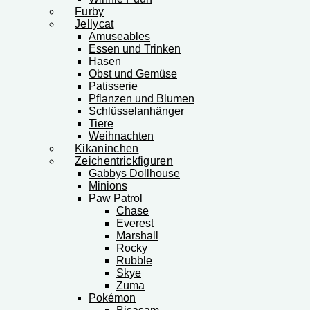
Furby
Jellycat
Amuseables
Essen und Trinken
Hasen
Obst und Gemüse
Patisserie
Pflanzen und Blumen
Schlüsselanhänger
Tiere
Weihnachten
Kikaninchen
Zeichentrickfiguren
Gabbys Dollhouse
Minions
Paw Patrol
Chase
Everest
Marshall
Rocky
Rubble
Skye
Zuma
Pokémon