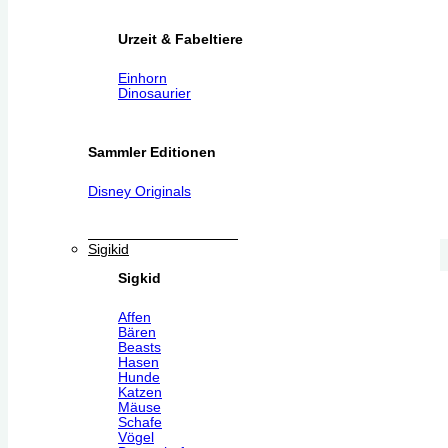
Urzeit & Fabeltiere
Einhorn
Dinosaurier
Sammler Editionen
Disney Originals
Sigikid
Sigkid
Affen
Bären
Beasts
Hasen
Hunde
Katzen
Mäuse
Schafe
Vögel