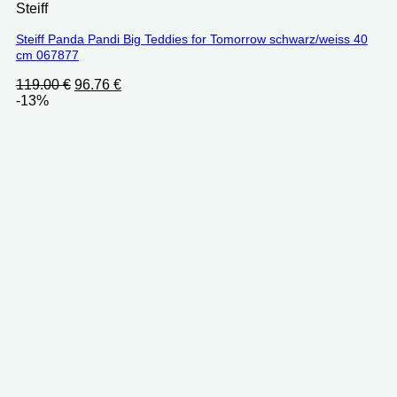
Steiff
Steiff Panda Pandi Big Teddies for Tomorrow schwarz/weiss 40
cm 067877
Ursprünglicher
Aktueller
119.00
€
96.76
€
Preis
Preis
-13%
war:
ist:
119.00 €
96.76 €.