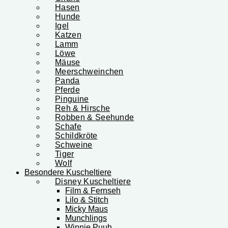
Hasen
Hunde
Igel
Katzen
Lamm
Löwe
Mäuse
Meerschweinchen
Panda
Pferde
Pinguine
Reh & Hirsche
Robben & Seehunde
Schafe
Schildkröte
Schweine
Tiger
Wolf
Besondere Kuscheltiere
Disney Kuscheltiere
Film & Fernseh
Lilo & Stitch
Micky Maus
Munchlings
Winnie Puuh