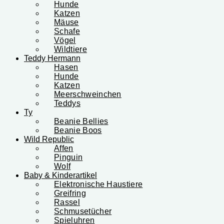
Hunde
Katzen
Mäuse
Schafe
Vögel
Wildtiere
Teddy Hermann
Hasen
Hunde
Katzen
Meerschweinchen
Teddys
Ty
Beanie Bellies
Beanie Boos
Wild Republic
Affen
Pinguin
Wolf
Baby & Kinderartikel
Elektronische Haustiere
Greifring
Rassel
Schmusetücher
Spieluhren