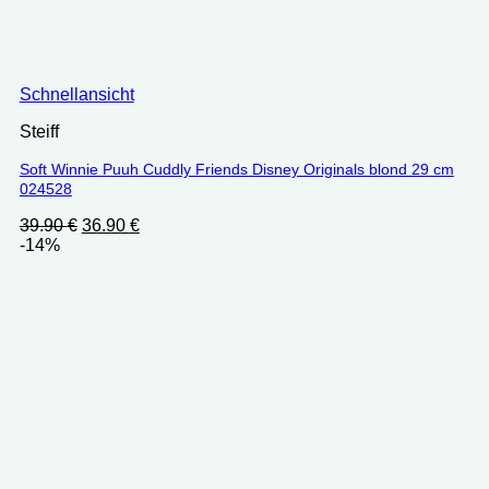
Schnellansicht
Steiff
Soft Winnie Puuh Cuddly Friends Disney Originals blond 29 cm
024528
Ursprünglicher
Aktueller
39.90
€
36.90
€
Preis
Preis
-14%
war:
ist:
39.90 €
36.90 €.