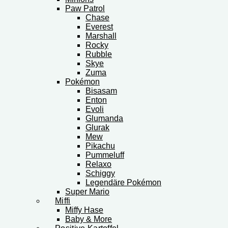
Paw Patrol
Chase
Everest
Marshall
Rocky
Rubble
Skye
Zuma
Pokémon
Bisasam
Enton
Evoli
Glumanda
Glurak
Mew
Pikachu
Pummeluff
Relaxo
Schiggy
Legendäre Pokémon
Super Mario
Miffi
Miffy Hase
Baby & More