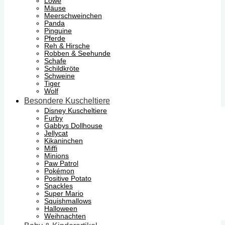
Löwe
Mäuse
Meerschweinchen
Panda
Pinguine
Pferde
Reh & Hirsche
Robben & Seehunde
Schafe
Schildkröte
Schweine
Tiger
Wolf
Besondere Kuscheltiere
Disney Kuscheltiere
Furby
Gabbys Dollhouse
Jellycat
Kikaninchen
Miffi
Minions
Paw Patrol
Pokémon
Positive Potato
Snackles
Super Mario
Squishmallows
Halloween
Weihnachten