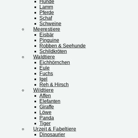
Hunde
Lamm
Pferde
Schaf
Schweine
Meerestiere
Eisbär
Pinguine
Robben & Seehunde
Schildkröten
Waldtiere
Eichhörnchen
Eule
Fuchs
Igel
Reh & Hirsch
Wildtiere
Affen
Elefanten
Giraffe
Löwe
Panda
Tiger
Urzeit & Fabeltiere
Dinosaurier