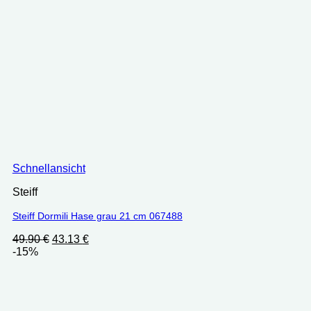
Schnellansicht
Steiff
Steiff Dormili Hase grau 21 cm 067488
Ursprünglicher
Aktueller
49.90
€
43.13
€
Preis
Preis
-15%
war:
ist:
49.90 €
43.13 €.