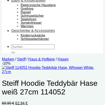
Baby & Kinderartikel
Elektronische Haustiere
Greifring
Rassel
Schmusetücher
Spieluhren
Sorgenfresser
Warmies
Geschenke & Accessoires
Kinderrucksäcke
Schlüsselanhänger
Suchen
nach:
Marken
/
Steiff
/
Haus & Hoftiere
/
Hasen
-10%
Steiff Hoodie Teddybär Hase
weiß 27cm 114052
Ursprünglicher
Aktueller
69.90
€
62.94
€