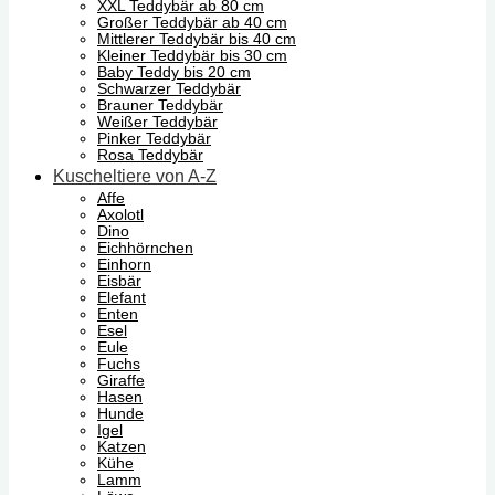
XXL Teddybär ab 80 cm
Großer Teddybär ab 40 cm
Mittlerer Teddybär bis 40 cm
Kleiner Teddybär bis 30 cm
Baby Teddy bis 20 cm
Schwarzer Teddybär
Brauner Teddybär
Weißer Teddybär
Pinker Teddybär
Rosa Teddybär
Kuscheltiere von A-Z
Affe
Axolotl
Dino
Eichhörnchen
Einhorn
Eisbär
Elefant
Enten
Esel
Eule
Fuchs
Giraffe
Hasen
Hunde
Igel
Katzen
Kühe
Lamm