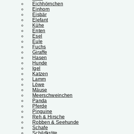
Eichhörnchen
Einhorn
Eisbär
Elefant
Kühe
Enten
Esel
Eule
Fuchs
Giraffe
Hasen
Hunde
Igel
Katzen
Lamm
Löwe
Mäuse
Meerschweinchen
Panda
Pferde
Pinguine
Reh & Hirsche
Robben & Seehunde
Schafe
Schildkröte