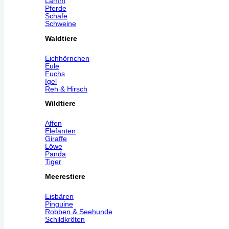
Lamm
Pferde
Schafe
Schweine
Waldtiere
Eichhörnchen
Eule
Fuchs
Igel
Reh & Hirsch
Wildtiere
Affen
Elefanten
Giraffe
Löwe
Panda
Tiger
Meerestiere
Eisbären
Pinguine
Robben & Seehunde
Schildkröten