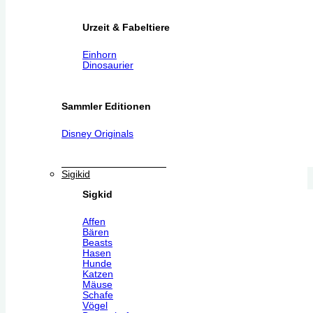
Urzeit & Fabeltiere
Einhorn
Dinosaurier
Sammler Editionen
Disney Originals
Sigikid
Sigkid
Affen
Bären
Beasts
Hasen
Hunde
Katzen
Mäuse
Schafe
Vögel