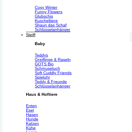
Cosy Winter
Funny Flowers
Glubschis
Kuscheltiere
Shaun das Schaf
Schlüsselanhänger
Steiff
Baby
Teddys
Greiflinge & Raseln
GOTS Bio
Schmusetuch
Soft Cuddly Friends
Spieluhr
Teddy & Freunde
Schlüsselanhänger
Haus & Hoftiere
Enten
Esel
Hasen
Hunde
Katzen
Kühe