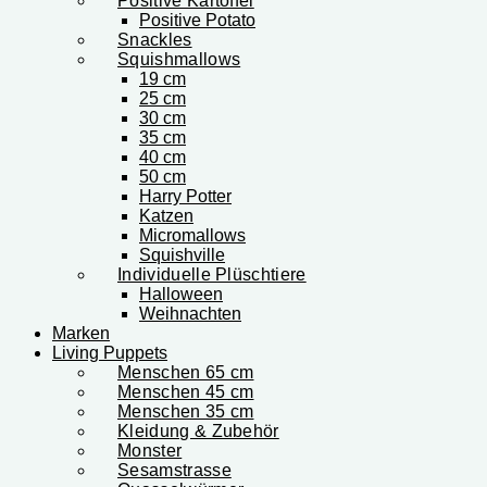
Positive Kartoffel
Positive Potato
Snackles
Squishmallows
19 cm
25 cm
30 cm
35 cm
40 cm
50 cm
Harry Potter
Katzen
Micromallows
Squishville
Individuelle Plüschtiere
Halloween
Weihnachten
Marken
Living Puppets
Menschen 65 cm
Menschen 45 cm
Menschen 35 cm
Kleidung & Zubehör
Monster
Sesamstrasse