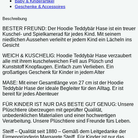
Baby & Kinderartikel
Geschenke & Accessoires
Beschreibung
BESTER FREUND: Der Hoodie Teddybär Hase ist ein treuer
Kuschel- und Spielkamerad für jedes Kind. Mit seinem
niedlichen Aussehen verleiht er jedem Kind ein Lächeln ins
Gesicht
WEICH & KUSCHELIG: Hoodie Teddybär Hase verzaubert
alle mit ihrem kuschelweichen Fell aus Plüsch und
Kunststoff Knopfaugen. Einfach zum Verlieben. Ein
großartiges Geschenk für Kinder in jedem Alter
MAßE: Mit einer Gesamtlänge von 27 cm ist der Hoodie
Teddybär Hase der ideale Begleiter für den Alltag. Er ist
bereit für jedes Abenteuer
FÜR KINDER IST NUR DAS BESTE GUT GENUG: Unsere
Plüschtiere überzeugen mit geprüfter Qualität,
unbedenklichen Materialien und einer hochwertigen
Verarbeitung. Unsere Plüschtiere sind Freunde fürs Leben.
Steiff – Qualität seit 1880 – Gemäß dem Leitgedanke der
Firmengründerin Margarete Steiff „Für Kinder ist nur das