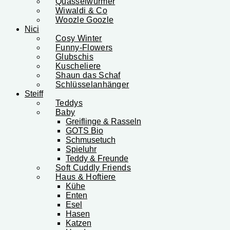
Quasselwürmer
Wiwaldi & Co
Woozle Goozle
Nici
Cosy Winter
Funny-Flowers
Glubschis
Kuscheliere
Shaun das Schaf
Schlüsselanhänger
Steiff
Teddys
Baby
Greiflinge & Rasseln
GOTS Bio
Schmusetuch
Spieluhr
Teddy & Freunde
Soft Cuddly Friends
Haus & Hoftiere
Kühe
Enten
Esel
Hasen
Katzen