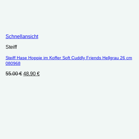
Schnellansicht
Steiff
Steiff Hase Hoppie im Koffer Soft Cuddly Friends Hellgrau 26 cm
080968
Ursprünglicher
Aktueller
55.00
€
48.90
€
Preis
Preis
war:
ist:
55.00 €
48.90 €.