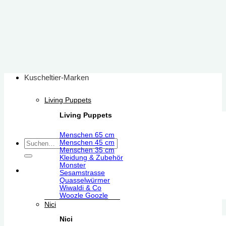
Zum
Inhalt
springen
Kuscheltier-Marken
Living Puppets
Living Puppets
Menschen 65 cm
Suchen
Menschen 45 cm
Menschen 35 cm
nach:
Kleidung & Zubehör
Monster
Sesamstrasse
Quasselwürmer
Wiwaldi & Co
Woozle Goozle
Nici
Nici