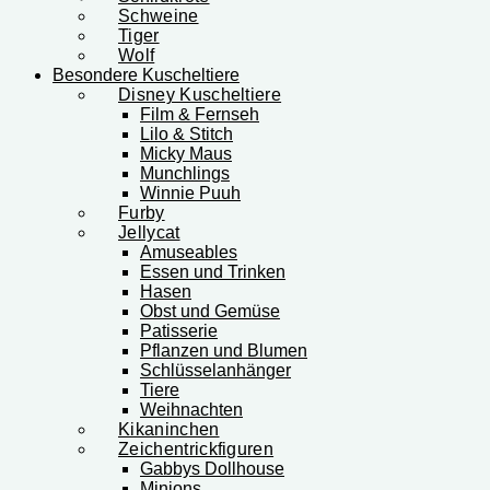
Schweine
Tiger
Wolf
Besondere Kuscheltiere
Disney Kuscheltiere
Film & Fernseh
Lilo & Stitch
Micky Maus
Munchlings
Winnie Puuh
Furby
Jellycat
Amuseables
Essen und Trinken
Hasen
Obst und Gemüse
Patisserie
Pflanzen und Blumen
Schlüsselanhänger
Tiere
Weihnachten
Kikaninchen
Zeichentrickfiguren
Gabbys Dollhouse
Minions