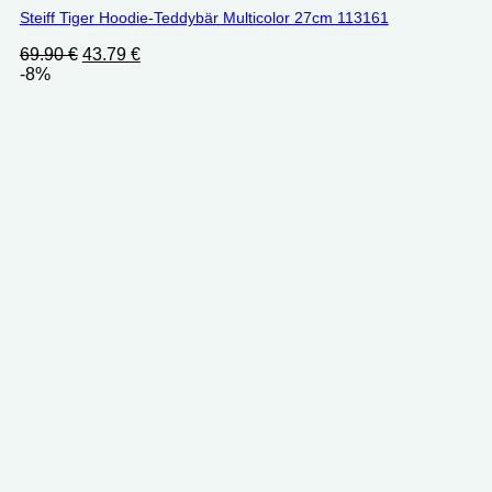
Steiff Tiger Hoodie-Teddybär Multicolor 27cm 113161
Ursprünglicher
Aktueller
69.90
€
43.79
€
Preis
Preis
-8%
war:
ist:
69.90 €
43.79 €.