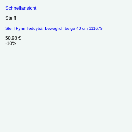
Schnellansicht
Steiff
Steiff Fynn Teddybär beweglich beige 40 cm 111679
50.98
€
-10%