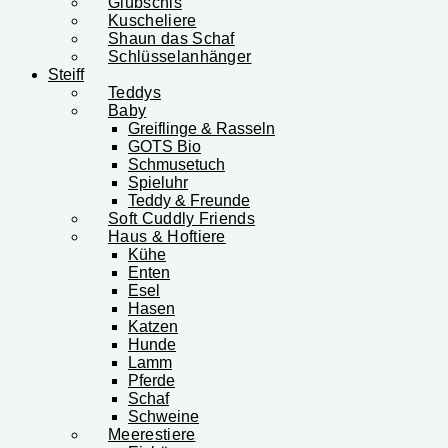
Glubschis
Kuscheliere
Shaun das Schaf
Schlüsselanhänger
Steiff
Teddys
Baby
Greiflinge & Rasseln
GOTS Bio
Schmusetuch
Spieluhr
Teddy & Freunde
Soft Cuddly Friends
Haus & Hoftiere
Kühe
Enten
Esel
Hasen
Katzen
Hunde
Lamm
Pferde
Schaf
Schweine
Meerestiere