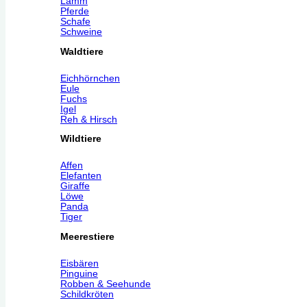
Lamm
Pferde
Schafe
Schweine
Waldtiere
Eichhörnchen
Eule
Fuchs
Igel
Reh & Hirsch
Wildtiere
Affen
Elefanten
Giraffe
Löwe
Panda
Tiger
Meerestiere
Eisbären
Pinguine
Robben & Seehunde
Schildkröten