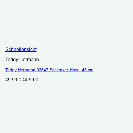
Schnellansicht
Teddy Hermann
Teddy Hermann 93847 Schlenker-Hase, 45 cm
Ursprünglicher
Aktueller
49.99
€
44.99
€
Preis
Preis
war:
ist:
49.99 €
44.99 €.