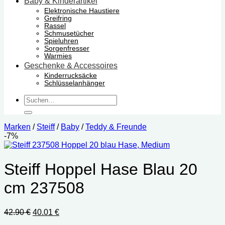
Baby & Kinderartikel
Elektronische Haustiere
Greifring
Rassel
Schmusetücher
Spieluhren
Sorgenfresser
Warmies
Geschenke & Accessoires
Kinderrucksäcke
Schlüsselanhänger
Suchen
nach:
Marken
/
Steiff
/
Baby
/
Teddy & Freunde
-7%
Steiff Hoppel Hase Blau 20
cm 237508
Ursprünglicher
Aktueller
42.90
€
40.01
€
Preis
Preis