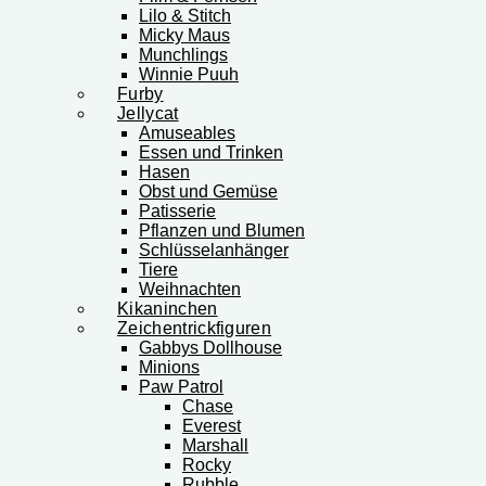
Lilo & Stitch
Micky Maus
Munchlings
Winnie Puuh
Furby
Jellycat
Amuseables
Essen und Trinken
Hasen
Obst und Gemüse
Patisserie
Pflanzen und Blumen
Schlüsselanhänger
Tiere
Weihnachten
Kikaninchen
Zeichentrickfiguren
Gabbys Dollhouse
Minions
Paw Patrol
Chase
Everest
Marshall
Rocky
Rubble