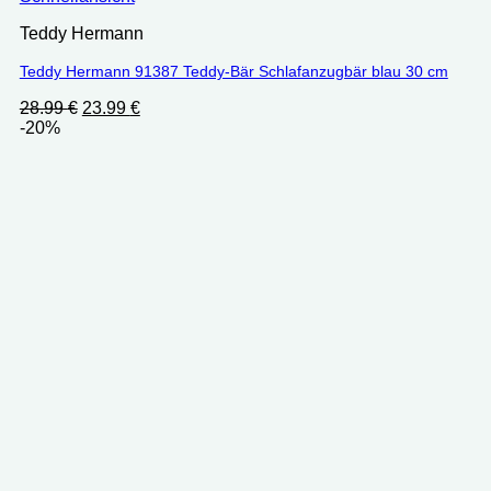
Teddy Hermann
Teddy Hermann 91387 Teddy-Bär Schlafanzugbär blau 30 cm
Ursprünglicher
Aktueller
28.99
€
23.99
€
Preis
Preis
-20%
war:
ist:
28.99 €
23.99 €.