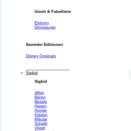
Urzeit & Fabeltiere
Einhorn
Dinosaurier
Sammler Editionen
Disney Originals
Sigikid
Sigkid
Affen
Bären
Beasts
Hasen
Hunde
Katzen
Mäuse
Schafe
Vögel