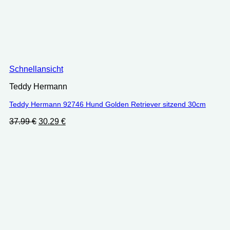
Schnellansicht
Teddy Hermann
Teddy Hermann 92746 Hund Golden Retriever sitzend 30cm
Ursprünglicher
Aktueller
37.99
€
30.29
€
Preis
Preis
war:
ist:
37.99 €
30.29 €.