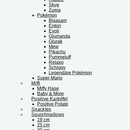
Skye
Zuma
Pokémon
Bisasam
Enton
Evoli
Glumanda
Glurak
Mew
Pikachu
Pummeluff
Relaxo
Schiggy
Legendäre Pokémon
Super Mario
Miffi
Miffy Hase
Baby & More
Positive Kartoffel
Positive Potato
Snackles
Squishmallows
19 cm
25 cm