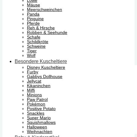
Löwe
Mäuse
Meerschweinchen
Panda
Pinguine
Pferde
Reh & Hirsche
Robben & Seehunde
Schafe
Schildkröte
Schweine
Tiger
Wolf
Besondere Kuscheltiere
Disney Kuscheltiere
Furby
Gabbys Dollhouse
Jellycat
Kikaninchen
Miffi
Minions
Paw Patrol
Pokémon
Positive Potato
Snackles
Super Mario
Squishmallows
Halloween
Weihnachten