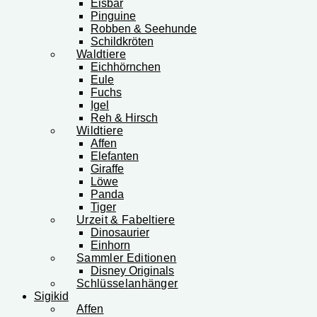
Eisbär
Pinguine
Robben & Seehunde
Schildkröten
Waldtiere
Eichhörnchen
Eule
Fuchs
Igel
Reh & Hirsch
Wildtiere
Affen
Elefanten
Giraffe
Löwe
Panda
Tiger
Urzeit & Fabeltiere
Dinosaurier
Einhorn
Sammler Editionen
Disney Originals
Schlüsselanhänger
Sigikid
Affen