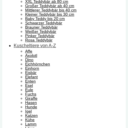
XXL Teddybär ab 80 cm
Großer Teddybär ab 40 cm
Mittlerer Teddybär bis 40 cm
Kleiner Teddybär bis 30 cm
Baby Teddy bis 20 cm
Schwarzer Teddybär
Brauner Teddybär
Weißer Teddybär
Pinker Teddybär
Rosa Teddybär
Kuscheltiere von A-Z
Affe
Axolotl
Dino
Eichhörnchen
Einhorn
Eisbär
Elefant
Enten
Esel
Eule
Fuchs
Giraffe
Hasen
Hunde
Igel
Katzen
Kühe
Lamm