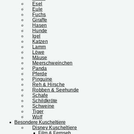
Esel
Eule
Fuchs
Giraffe
Hasen
Hunde
Igel
Katzen
Lamm
Löwe
Mäuse
Meerschweinchen
Panda
Pferde
Pinguine
Reh & Hirsche
Robben & Seehunde
Schafe
Schildkröte
Schweine
Tiger
Wolf
Besondere Kuscheltiere
Disney Kuscheltiere
Film & Fernseh