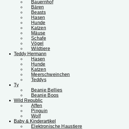
Bauernhof
Bären
Beasts
Hasen
Hunde
Katzen
Mäuse
Schafe
Vögel
Wildtiere
Teddy Hermann
Hasen
Hunde
Katzen
Meerschweinchen
Teddys
Ty
Beanie Bellies
Beanie Boos
Wild Republic
Affen
Pinguin
Wolf
Baby & Kinderartikel
Elektronische Haustiere