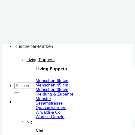
Zum
Inhalt
springen
Kuscheltier-Marken
Living Puppets
Living Puppets
Menschen 65 cm
Suchen
Menschen 45 cm
Menschen 35 cm
nach:
Kleidung & Zubehör
Monster
Sesamstrasse
Quasselwürmer
Wiwaldi & Co
Woozle Goozle
Nici
Nici