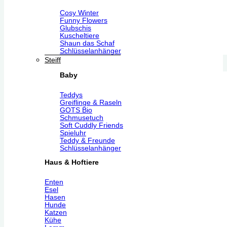
Cosy Winter
Funny Flowers
Glubschis
Kuscheltiere
Shaun das Schaf
Schlüsselanhänger
Steiff
Baby
Teddys
Greiflinge & Raseln
GOTS Bio
Schmusetuch
Soft Cuddly Friends
Spieluhr
Teddy & Freunde
Schlüsselanhänger
Haus & Hoftiere
Enten
Esel
Hasen
Hunde
Katzen
Kühe