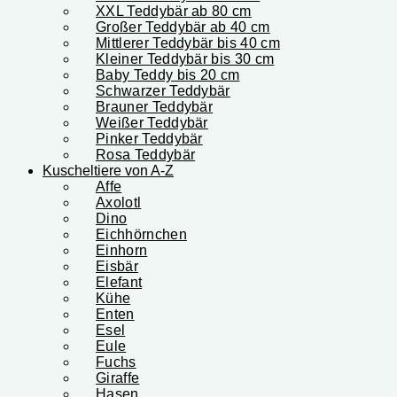
XXL Teddybär ab 80 cm
Großer Teddybär ab 40 cm
Mittlerer Teddybär bis 40 cm
Kleiner Teddybär bis 30 cm
Baby Teddy bis 20 cm
Schwarzer Teddybär
Brauner Teddybär
Weißer Teddybär
Pinker Teddybär
Rosa Teddybär
Kuscheltiere von A-Z
Affe
Axolotl
Dino
Eichhörnchen
Einhorn
Eisbär
Elefant
Kühe
Enten
Esel
Eule
Fuchs
Giraffe
Hasen