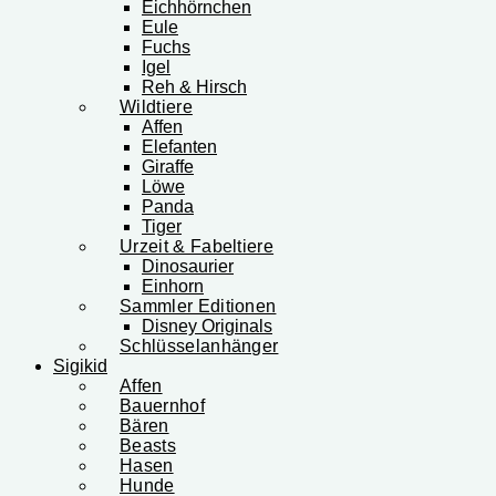
Eichhörnchen
Eule
Fuchs
Igel
Reh & Hirsch
Wildtiere
Affen
Elefanten
Giraffe
Löwe
Panda
Tiger
Urzeit & Fabeltiere
Dinosaurier
Einhorn
Sammler Editionen
Disney Originals
Schlüsselanhänger
Sigikid
Affen
Bauernhof
Bären
Beasts
Hasen
Hunde