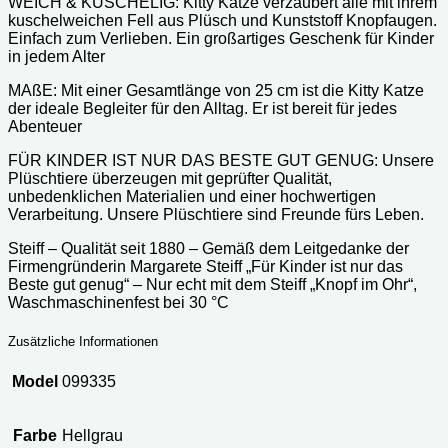
WEICH & KUSCHELIG: Kitty Katze verzaubert alle mit ihrem
kuschelweichen Fell aus Plüsch und Kunststoff Knopfaugen.
Einfach zum Verlieben. Ein großartiges Geschenk für Kinder
in jedem Alter
MAßE: Mit einer Gesamtlänge von 25 cm ist die Kitty Katze
der ideale Begleiter für den Alltag. Er ist bereit für jedes
Abenteuer
FÜR KINDER IST NUR DAS BESTE GUT GENUG: Unsere
Plüschtiere überzeugen mit geprüfter Qualität,
unbedenklichen Materialien und einer hochwertigen
Verarbeitung. Unsere Plüschtiere sind Freunde fürs Leben.
Steiff – Qualität seit 1880 – Gemäß dem Leitgedanke der
Firmengründerin Margarete Steiff „Für Kinder ist nur das
Beste gut genug“ – Nur echt mit dem Steiff „Knopf im Ohr“,
Waschmaschinenfest bei 30 °C
Zusätzliche Informationen
Model
099335
Farbe
Hellgrau