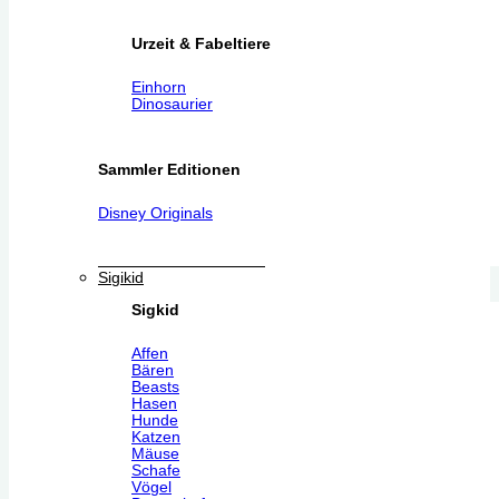
Urzeit & Fabeltiere
Einhorn
Dinosaurier
Sammler Editionen
Disney Originals
Sigikid
Sigkid
Affen
Bären
Beasts
Hasen
Hunde
Katzen
Mäuse
Schafe
Vögel