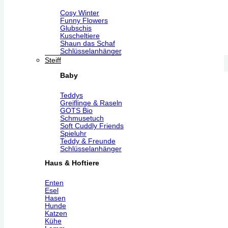
Cosy Winter
Funny Flowers
Glubschis
Kuscheltiere
Shaun das Schaf
Schlüsselanhänger
Steiff
Baby
Teddys
Greiflinge & Raseln
GOTS Bio
Schmusetuch
Soft Cuddly Friends
Spieluhr
Teddy & Freunde
Schlüsselanhänger
Haus & Hoftiere
Enten
Esel
Hasen
Hunde
Katzen
Kühe