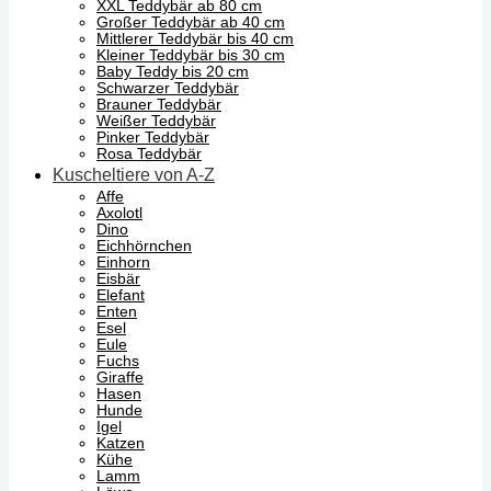
XXL Teddybär ab 80 cm
Großer Teddybär ab 40 cm
Mittlerer Teddybär bis 40 cm
Kleiner Teddybär bis 30 cm
Baby Teddy bis 20 cm
Schwarzer Teddybär
Brauner Teddybär
Weißer Teddybär
Pinker Teddybär
Rosa Teddybär
Kuscheltiere von A-Z
Affe
Axolotl
Dino
Eichhörnchen
Einhorn
Eisbär
Elefant
Enten
Esel
Eule
Fuchs
Giraffe
Hasen
Hunde
Igel
Katzen
Kühe
Lamm