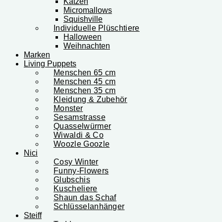
Katzen
Micromallows
Squishville
Individuelle Plüschtiere
Halloween
Weihnachten
Marken
Living Puppets
Menschen 65 cm
Menschen 45 cm
Menschen 35 cm
Kleidung & Zubehör
Monster
Sesamstrasse
Quasselwürmer
Wiwaldi & Co
Woozle Goozle
Nici
Cosy Winter
Funny-Flowers
Glubschis
Kuscheliere
Shaun das Schaf
Schlüsselanhänger
Steiff