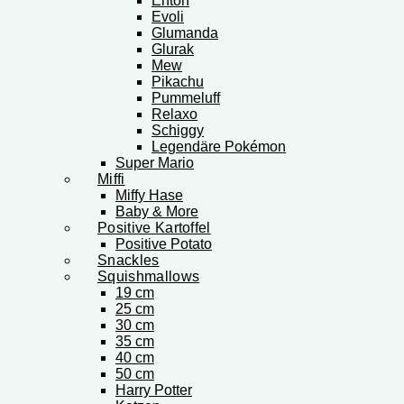
Enton
Evoli
Glumanda
Glurak
Mew
Pikachu
Pummeluff
Relaxo
Schiggy
Legendäre Pokémon
Super Mario
Miffi
Miffy Hase
Baby & More
Positive Kartoffel
Positive Potato
Snackles
Squishmallows
19 cm
25 cm
30 cm
35 cm
40 cm
50 cm
Harry Potter