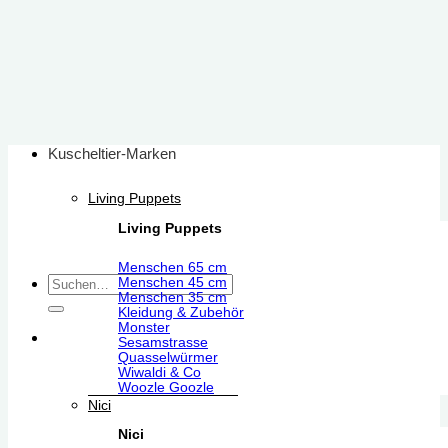
Zum
Inhalt
springen
Kuscheltier-Marken
Living Puppets
Living Puppets
Menschen 65 cm
Suchen
Menschen 45 cm
Menschen 35 cm
nach:
Kleidung & Zubehör
Monster
Sesamstrasse
Quasselwürmer
Wiwaldi & Co
Woozle Goozle
Nici
Nici