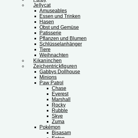
Jellycat
Amuseables
Essen und Trinken
Hasen
Obst und Gemüse
Patisserie
Pflanzen und Blumen
Schlüsselanhänger
Tiere
Weihnachten
Kikaninchen
Zeichentrickfiguren
Gabbys Dollhouse
Minions
Paw Patrol
Chase
Everest
Marshall
Rocky
Rubble
Skye
Zuma
Pokémon
Bisasam