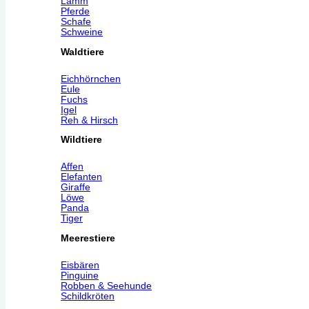
Lamm
Pferde
Schafe
Schweine
Waldtiere
Eichhörnchen
Eule
Fuchs
Igel
Reh & Hirsch
Wildtiere
Affen
Elefanten
Giraffe
Löwe
Panda
Tiger
Meerestiere
Eisbären
Pinguine
Robben & Seehunde
Schildkröten