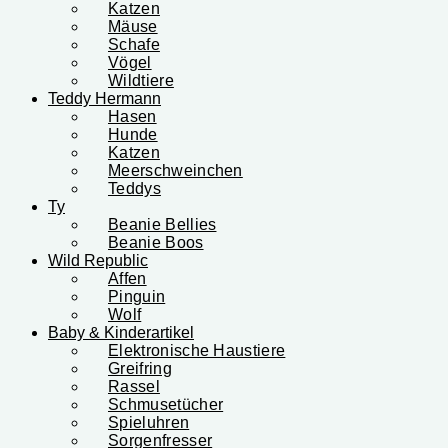
Katzen
Mäuse
Schafe
Vögel
Wildtiere
Teddy Hermann
Hasen
Hunde
Katzen
Meerschweinchen
Teddys
Ty
Beanie Bellies
Beanie Boos
Wild Republic
Affen
Pinguin
Wolf
Baby & Kinderartikel
Elektronische Haustiere
Greifring
Rassel
Schmusetücher
Spieluhren
Sorgenfresser