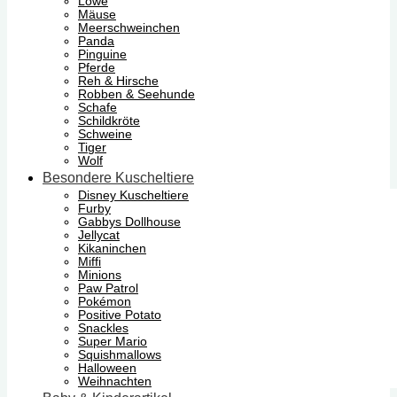
Löwe
Mäuse
Meerschweinchen
Panda
Pinguine
Pferde
Reh & Hirsche
Robben & Seehunde
Schafe
Schildkröte
Schweine
Tiger
Wolf
Besondere Kuscheltiere
Disney Kuscheltiere
Furby
Gabbys Dollhouse
Jellycat
Kikaninchen
Miffi
Minions
Paw Patrol
Pokémon
Positive Potato
Snackles
Super Mario
Squishmallows
Halloween
Weihnachten