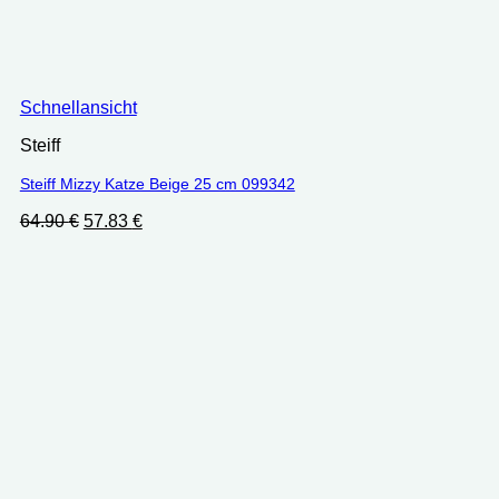
Schnellansicht
Steiff
Steiff Mizzy Katze Beige 25 cm 099342
Ursprünglicher
Aktueller
64.90
€
57.83
€
Preis
Preis
war:
ist:
64.90 €
57.83 €.