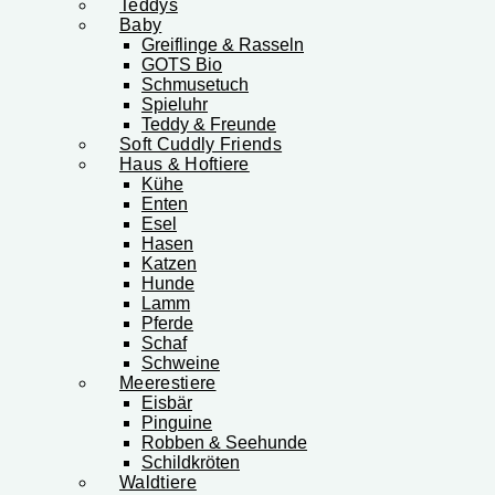
Teddys
Baby
Greiflinge & Rasseln
GOTS Bio
Schmusetuch
Spieluhr
Teddy & Freunde
Soft Cuddly Friends
Haus & Hoftiere
Kühe
Enten
Esel
Hasen
Katzen
Hunde
Lamm
Pferde
Schaf
Schweine
Meerestiere
Eisbär
Pinguine
Robben & Seehunde
Schildkröten
Waldtiere