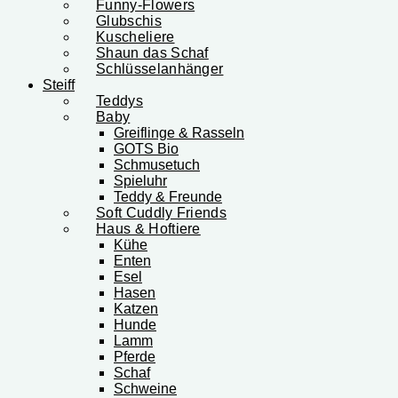
Funny-Flowers
Glubschis
Kuscheliere
Shaun das Schaf
Schlüsselanhänger
Steiff
Teddys
Baby
Greiflinge & Rasseln
GOTS Bio
Schmusetuch
Spieluhr
Teddy & Freunde
Soft Cuddly Friends
Haus & Hoftiere
Kühe
Enten
Esel
Hasen
Katzen
Hunde
Lamm
Pferde
Schaf
Schweine