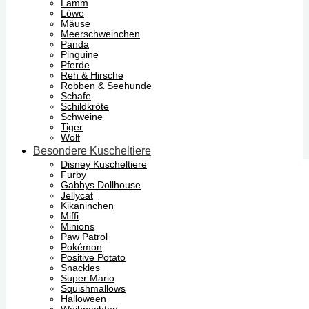
Lamm
Löwe
Mäuse
Meerschweinchen
Panda
Pinguine
Pferde
Reh & Hirsche
Robben & Seehunde
Schafe
Schildkröte
Schweine
Tiger
Wolf
Besondere Kuscheltiere
Disney Kuscheltiere
Furby
Gabbys Dollhouse
Jellycat
Kikaninchen
Miffi
Minions
Paw Patrol
Pokémon
Positive Potato
Snackles
Super Mario
Squishmallows
Halloween