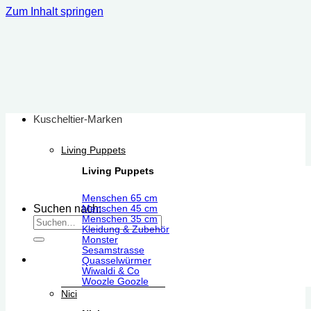
Zum Inhalt springen
Kuscheltier-Marken
Living Puppets
Living Puppets
Menschen 65 cm
Suchen nach:
Menschen 45 cm
Menschen 35 cm
Kleidung & Zubehör
Monster
Sesamstrasse
Quasselwürmer
Wiwaldi & Co
Woozle Goozle
Nici