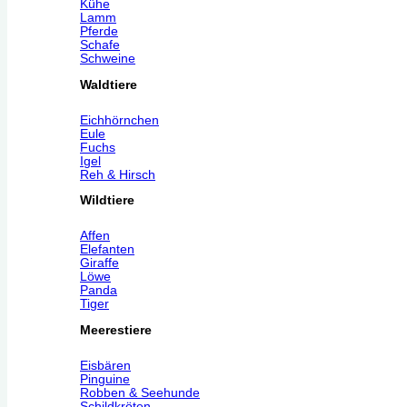
Kühe
Lamm
Pferde
Schafe
Schweine
Waldtiere
Eichhörnchen
Eule
Fuchs
Igel
Reh & Hirsch
Wildtiere
Affen
Elefanten
Giraffe
Löwe
Panda
Tiger
Meerestiere
Eisbären
Pinguine
Robben & Seehunde
Schildkröten