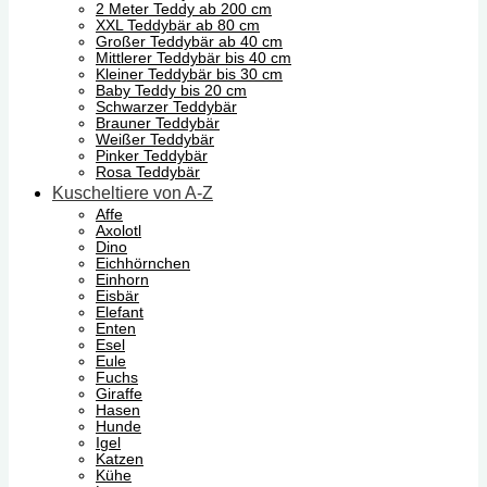
2 Meter Teddy ab 200 cm
XXL Teddybär ab 80 cm
Großer Teddybär ab 40 cm
Mittlerer Teddybär bis 40 cm
Kleiner Teddybär bis 30 cm
Baby Teddy bis 20 cm
Schwarzer Teddybär
Brauner Teddybär
Weißer Teddybär
Pinker Teddybär
Rosa Teddybär
Kuscheltiere von A-Z
Affe
Axolotl
Dino
Eichhörnchen
Einhorn
Eisbär
Elefant
Enten
Esel
Eule
Fuchs
Giraffe
Hasen
Hunde
Igel
Katzen
Kühe