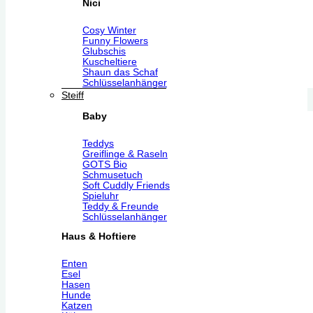
Nici
Cosy Winter
Funny Flowers
Glubschis
Kuscheltiere
Shaun das Schaf
Schlüsselanhänger
Steiff
Baby
Teddys
Greiflinge & Raseln
GOTS Bio
Schmusetuch
Soft Cuddly Friends
Spieluhr
Teddy & Freunde
Schlüsselanhänger
Haus & Hoftiere
Enten
Esel
Hasen
Hunde
Katzen