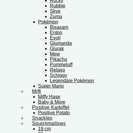
Rocky
Rubble
Skye
Zuma
Pokémon
Bisasam
Enton
Evoli
Glumanda
Glurak
Mew
Pikachu
Pummeluff
Relaxo
Schiggy
Legendäre Pokémon
Super Mario
Miffi
Miffy Hase
Baby & More
Positive Kartoffel
Positive Potato
Snackles
Squishmallows
19 cm