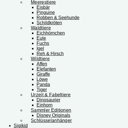
Meerestiere
Eisbär
Pinguine
Robben & Seehunde
Schildkröten
Waldtiere
Eichhörnchen
Eule
Fuchs
Igel
Reh & Hirsch
Wildtiere
Affen
Elefanten
Giraffe
Löwe
Panda
Tiger
Urzeit & Fabeltiere
Dinosaurier
Einhorn
Sammler Editionen
Disney Originals
Schlüsselanhänger
Sigikid