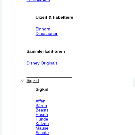
Urzeit & Fabeltiere
Einhorn
Dinosaurier
Sammler Editionen
Disney Originals
Sigikid
Sigkid
Affen
Bären
Beasts
Hasen
Hunde
Katzen
Mäuse
Schafe