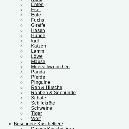
Enten
Esel
Eule
Fuchs
Giraffe
Hasen
Hunde
Igel
Katzen
Lamm
Löwe
Mäuse
Meerschweinchen
Panda
Pferde
Pinguine
Reh & Hirsche
Robben & Seehunde
Schafe
Schildkröte
Schweine
Tiger
Wolf
Besondere Kuscheltiere
Disney Kuscheltiere