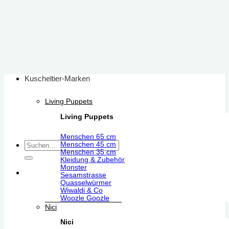
Zum
Inhalt
springen
Kuscheltier-Marken
Living Puppets
Living Puppets
Menschen 65 cm
Suchen
Menschen 45 cm
Menschen 35 cm
nach:
Kleidung & Zubehör
Monster
Sesamstrasse
Quasselwürmer
Wiwaldi & Co
Woozle Goozle
Nici
Nici