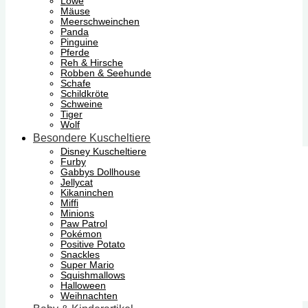
Löwe
Mäuse
Meerschweinchen
Panda
Pinguine
Pferde
Reh & Hirsche
Robben & Seehunde
Schafe
Schildkröte
Schweine
Tiger
Wolf
Besondere Kuscheltiere
Disney Kuscheltiere
Furby
Gabbys Dollhouse
Jellycat
Kikaninchen
Miffi
Minions
Paw Patrol
Pokémon
Positive Potato
Snackles
Super Mario
Squishmallows
Halloween
Weihnachten