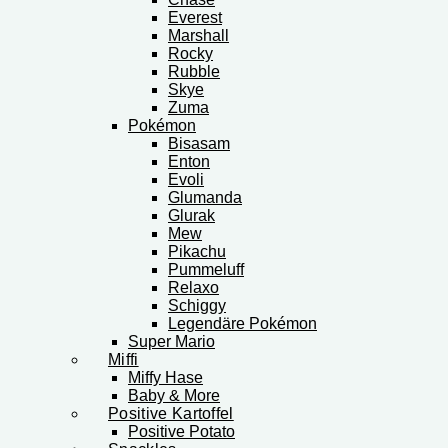
Everest
Marshall
Rocky
Rubble
Skye
Zuma
Pokémon
Bisasam
Enton
Evoli
Glumanda
Glurak
Mew
Pikachu
Pummeluff
Relaxo
Schiggy
Legendäre Pokémon
Super Mario
Miffi
Miffy Hase
Baby & More
Positive Kartoffel
Positive Potato