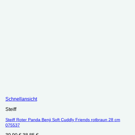
Schnellansicht
Steiff
Steiff Roter Panda Benji Soft Cuddly Friends rotbraun 28 cm
075537
Ursprünglicher
Aktueller