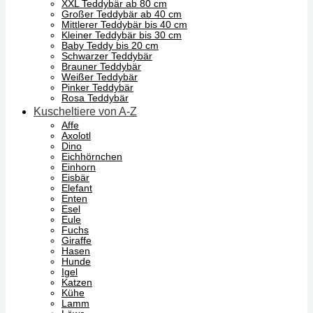
XXL Teddybär ab 80 cm
Großer Teddybär ab 40 cm
Mittlerer Teddybär bis 40 cm
Kleiner Teddybär bis 30 cm
Baby Teddy bis 20 cm
Schwarzer Teddybär
Brauner Teddybär
Weißer Teddybär
Pinker Teddybär
Rosa Teddybär
Kuscheltiere von A-Z
Affe
Axolotl
Dino
Eichhörnchen
Einhorn
Eisbär
Elefant
Enten
Esel
Eule
Fuchs
Giraffe
Hasen
Hunde
Igel
Katzen
Kühe
Lamm