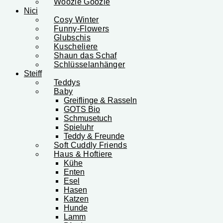
Woozle Goozle
Nici
Cosy Winter
Funny-Flowers
Glubschis
Kuscheliere
Shaun das Schaf
Schlüsselanhänger
Steiff
Teddys
Baby
Greiflinge & Rasseln
GOTS Bio
Schmusetuch
Spieluhr
Teddy & Freunde
Soft Cuddly Friends
Haus & Hoftiere
Kühe
Enten
Esel
Hasen
Katzen
Hunde
Lamm