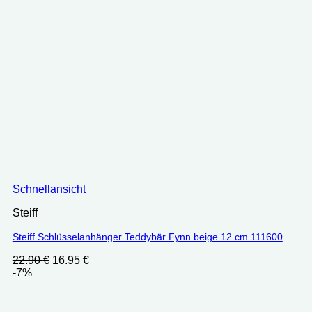
Schnellansicht
Steiff
Steiff Schlüsselanhänger Teddybär Fynn beige 12 cm 111600
Ursprünglicher
Aktueller
22.90
€
16.95
€
Preis
Preis
-7%
war:
ist:
22.90 €
16.95 €.