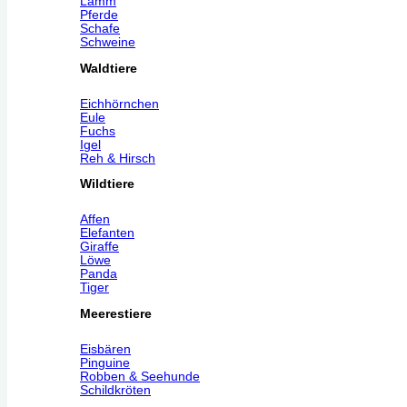
Lamm
Pferde
Schafe
Schweine
Waldtiere
Eichhörnchen
Eule
Fuchs
Igel
Reh & Hirsch
Wildtiere
Affen
Elefanten
Giraffe
Löwe
Panda
Tiger
Meerestiere
Eisbären
Pinguine
Robben & Seehunde
Schildkröten