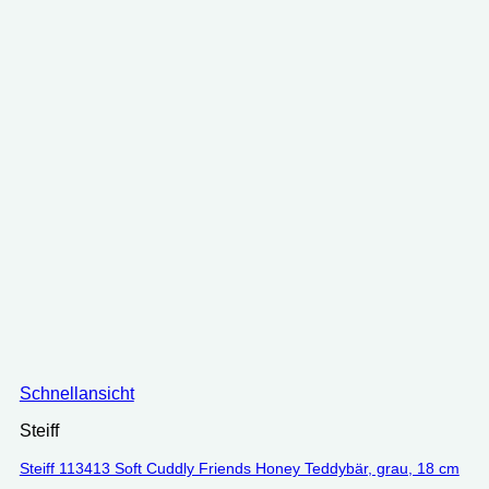
Schnellansicht
Steiff
Steiff 113413 Soft Cuddly Friends Honey Teddybär, grau, 18 cm