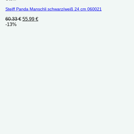
Steiff Panda Manschli schwarz/weiß 24 cm 060021
Ursprünglicher
Aktueller
60.33
€
55.99
€
Preis
Preis
-13%
war:
ist:
60.33 €
55.99 €.