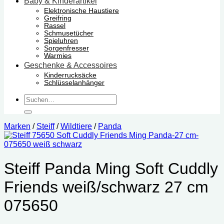
Baby & Kinderartikel
Elektronische Haustiere
Greifring
Rassel
Schmusetücher
Spieluhren
Sorgenfresser
Warmies
Geschenke & Accessoires
Kinderrucksäcke
Schlüsselanhänger
Suchen
nach:
Marken
/
Steiff
/
Wildtiere
/
Panda
Steiff Panda Ming Soft Cuddly
Friends weiß/schwarz 27 cm
075650