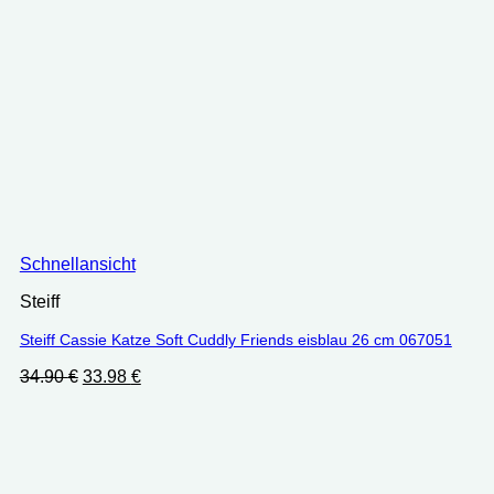
Schnellansicht
Steiff
Steiff Cassie Katze Soft Cuddly Friends eisblau 26 cm 067051
Ursprünglicher
Aktueller
34.90
€
33.98
€
Preis
Preis
war:
ist:
34.90 €
33.98 €.