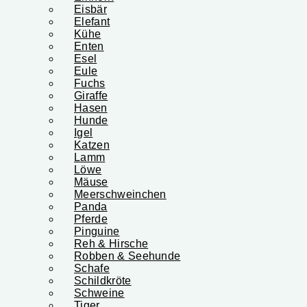
Eisbär
Elefant
Kühe
Enten
Esel
Eule
Fuchs
Giraffe
Hasen
Hunde
Igel
Katzen
Lamm
Löwe
Mäuse
Meerschweinchen
Panda
Pferde
Pinguine
Reh & Hirsche
Robben & Seehunde
Schafe
Schildkröte
Schweine
Tiger