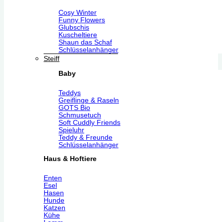
Cosy Winter
Funny Flowers
Glubschis
Kuscheltiere
Shaun das Schaf
Schlüsselanhänger
Steiff
Baby
Teddys
Greiflinge & Raseln
GOTS Bio
Schmusetuch
Soft Cuddly Friends
Spieluhr
Teddy & Freunde
Schlüsselanhänger
Haus & Hoftiere
Enten
Esel
Hasen
Hunde
Katzen
Kühe