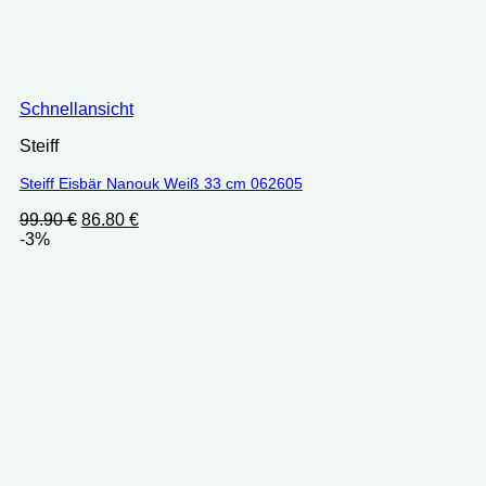
Schnellansicht
Steiff
Steiff Eisbär Nanouk Weiß 33 cm 062605
Ursprünglicher
Aktueller
99.90
€
86.80
€
Preis
Preis
-3%
war:
ist:
99.90 €
86.80 €.