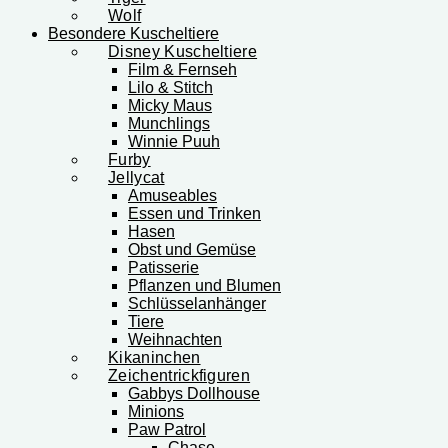
Wolf
Besondere Kuscheltiere
Disney Kuscheltiere
Film & Fernseh
Lilo & Stitch
Micky Maus
Munchlings
Winnie Puuh
Furby
Jellycat
Amuseables
Essen und Trinken
Hasen
Obst und Gemüse
Patisserie
Pflanzen und Blumen
Schlüsselanhänger
Tiere
Weihnachten
Kikaninchen
Zeichentrickfiguren
Gabbys Dollhouse
Minions
Paw Patrol
Chase