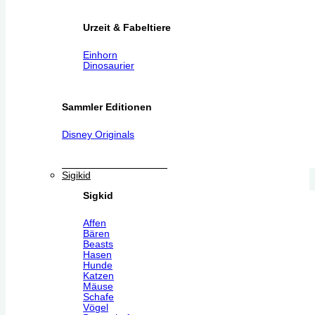
Urzeit & Fabeltiere
Einhorn
Dinosaurier
Sammler Editionen
Disney Originals
Sigikid
Sigkid
Affen
Bären
Beasts
Hasen
Hunde
Katzen
Mäuse
Schafe
Vögel