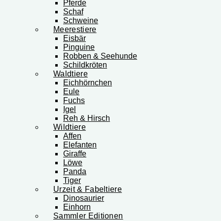
Pferde
Schaf
Schweine
Meerestiere
Eisbär
Pinguine
Robben & Seehunde
Schildkröten
Waldtiere
Eichhörnchen
Eule
Fuchs
Igel
Reh & Hirsch
Wildtiere
Affen
Elefanten
Giraffe
Löwe
Panda
Tiger
Urzeit & Fabeltiere
Dinosaurier
Einhorn
Sammler Editionen