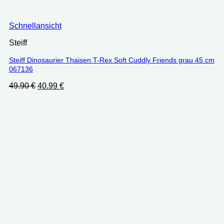
Schnellansicht
Steiff
Steiff Dinosaurier Thaisen T-Rex Soft Cuddly Friends grau 45 cm
067136
Ursprünglicher
Aktueller
49.90
€
40.99
€
Preis
Preis
war:
ist:
49.90 €
40.99 €.