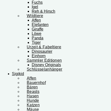
Fuchs
Igel
Reh & Hirsch
Wildtiere
Affen
Elefanten
Giraffe
Löwe
Panda
Tiger
Urzeit & Fabeltiere
Dinosaurier
Einhorn
Sammler Editionen
Disney Originals
Schlüsselanhänger
Sigikid
Affen
Bauernhof
Bären
Beasts
Hasen
Hunde
Katzen
Mäuse