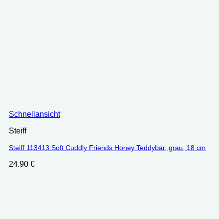
Schnellansicht
Steiff
Steiff 113413 Soft Cuddly Friends Honey Teddybär, grau, 18 cm
24.90
€