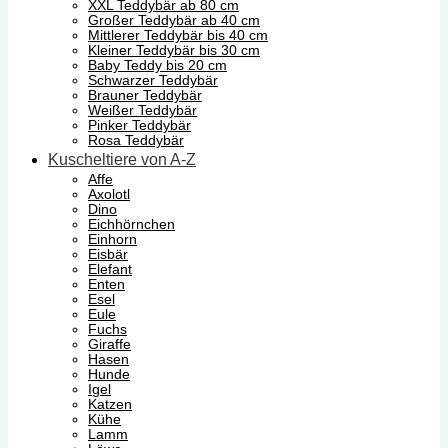
XXL Teddybär ab 80 cm
Großer Teddybär ab 40 cm
Mittlerer Teddybär bis 40 cm
Kleiner Teddybär bis 30 cm
Baby Teddy bis 20 cm
Schwarzer Teddybär
Brauner Teddybär
Weißer Teddybär
Pinker Teddybär
Rosa Teddybär
Kuscheltiere von A-Z
Affe
Axolotl
Dino
Eichhörnchen
Einhorn
Eisbär
Elefant
Enten
Esel
Eule
Fuchs
Giraffe
Hasen
Hunde
Igel
Katzen
Kühe
Lamm