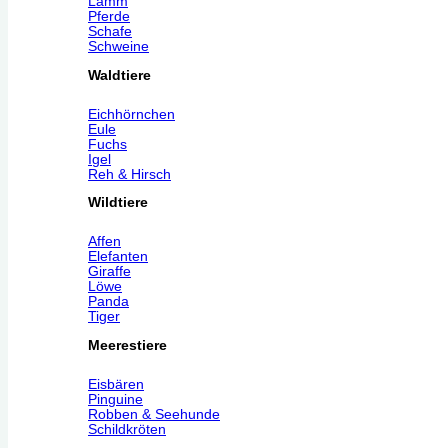
Lamm
Pferde
Schafe
Schweine
Waldtiere
Eichhörnchen
Eule
Fuchs
Igel
Reh & Hirsch
Wildtiere
Affen
Elefanten
Giraffe
Löwe
Panda
Tiger
Meerestiere
Eisbären
Pinguine
Robben & Seehunde
Schildkröten