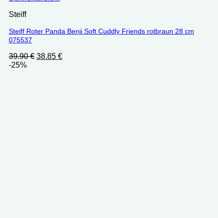
Steiff
Steiff Roter Panda Benji Soft Cuddly Friends rotbraun 28 cm
075537
Ursprünglicher
Aktueller
39.90
€
38.85
€
Preis
Preis
-25%
war:
ist:
39.90 €
38.85 €.