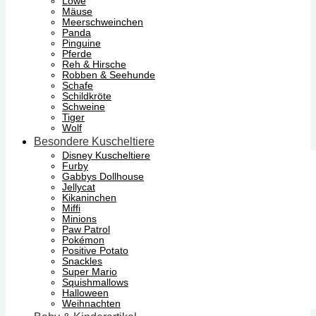
Löwe
Mäuse
Meerschweinchen
Panda
Pinguine
Pferde
Reh & Hirsche
Robben & Seehunde
Schafe
Schildkröte
Schweine
Tiger
Wolf
Besondere Kuscheltiere
Disney Kuscheltiere
Furby
Gabbys Dollhouse
Jellycat
Kikaninchen
Miffi
Minions
Paw Patrol
Pokémon
Positive Potato
Snackles
Super Mario
Squishmallows
Halloween
Weihnachten