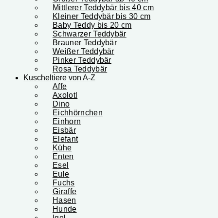
Mittlerer Teddybär bis 40 cm
Kleiner Teddybär bis 30 cm
Baby Teddy bis 20 cm
Schwarzer Teddybär
Brauner Teddybär
Weißer Teddybär
Pinker Teddybär
Rosa Teddybär
Kuscheltiere von A-Z
Affe
Axolotl
Dino
Eichhörnchen
Einhorn
Eisbär
Elefant
Kühe
Enten
Esel
Eule
Fuchs
Giraffe
Hasen
Hunde
Igel