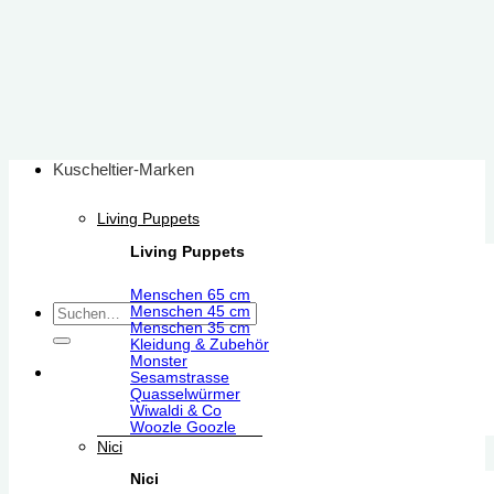
Zum
Inhalt
springen
Kuscheltier-Marken
Living Puppets
Living Puppets
Menschen 65 cm
Suchen
Menschen 45 cm
Menschen 35 cm
nach:
Kleidung & Zubehör
Monster
Sesamstrasse
Quasselwürmer
Wiwaldi & Co
Woozle Goozle
Nici
Nici