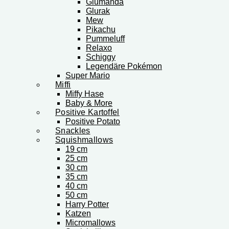
Glumanda
Glurak
Mew
Pikachu
Pummeluff
Relaxo
Schiggy
Legendäre Pokémon
Super Mario
Miffi
Miffy Hase
Baby & More
Positive Kartoffel
Positive Potato
Snackles
Squishmallows
19 cm
25 cm
30 cm
35 cm
40 cm
50 cm
Harry Potter
Katzen
Micromallows