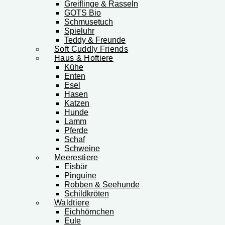
Greiflinge & Rasseln
GOTS Bio
Schmusetuch
Spieluhr
Teddy & Freunde
Soft Cuddly Friends
Haus & Hoftiere
Kühe
Enten
Esel
Hasen
Katzen
Hunde
Lamm
Pferde
Schaf
Schweine
Meerestiere
Eisbär
Pinguine
Robben & Seehunde
Schildkröten
Waldtiere
Eichhörnchen
Eule