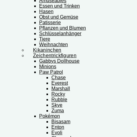
Amuseables
Essen und Trinken
Hasen
Obst und Gemüse
Patisserie
Pflanzen und Blumen
Schlüsselanhänger
Tiere
Weihnachten
Kikaninchen
Zeichentrickfiguren
Gabbys Dollhouse
Minions
Paw Patrol
Chase
Everest
Marshall
Rocky
Rubble
Skye
Zuma
Pokémon
Bisasam
Enton
Evoli