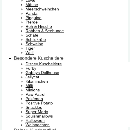
Löwe
Mäuse
Meerschweinchen
Panda
Pinguine
Pferde
Reh & Hirsche
Robben & Seehunde
Schafe
Schildkröte
Schweine
Tiger
Wolf
Besondere Kuscheltiere
Disney Kuscheltiere
Furby
Gabbys Dollhouse
Jellycat
Kikaninchen
Miffi
Minions
Paw Patrol
Pokémon
Positive Potato
Snackles
Super Mario
Squishmallows
Halloween
Weihnachten