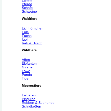
Lamm
Pferde
Schafe
Schweine
Waldtiere
Eichhörnchen
Eule
Fuchs
Igel
Reh & Hirsch
Wildtiere
Affen
Elefanten
Giraffe
Löwe
Panda
Tiger
Meerestiere
Eisbären
Pinguine
Robben & Seehunde
Schildkröten