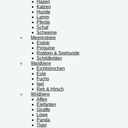
Hasen
Katzen
Hunde
Lamm
Pferde
Schaf
Schweine
Meerestiere
Eisbär
Pinguine
Robben & Seehunde
Schildkröten
Waldtiere
Eichhörnchen
Eule
Fuchs
Igel
Reh & Hirsch
Wildtiere
Affen
Elefanten
Giraffe
Löwe
Panda
Tiger