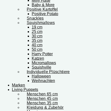
Miffy Hase
Baby & More
Positive Kartoffel
Positive Potato
Snackles
Squishmallows
19 cm
25 cm
30 cm
35 cm
40 cm
50 cm
Harry Potter
Katzen
Micromallows
Squishville
Individuelle Plüschtiere
Halloween
Weihnachten
Marken
Living Puppets
Menschen 65 cm
Menschen 45 cm
Menschen 35 cm
Kleidung & Zubehör