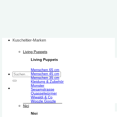
Zum
Inhalt
springen
Kuscheltier-Marken
Living Puppets
Living Puppets
Menschen 65 cm
Suchen
Menschen 45 cm
Menschen 35 cm
nach:
Kleidung & Zubehör
Monster
Sesamstrasse
Quasselwürmer
Wiwaldi & Co
Woozle Goozle
Nici
Nici