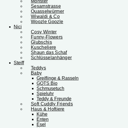
Monster
Sesamstrasse
Quasselwürmer
Wiwaldi & Co
Woozle Goozle
Nici
Cosy Winter
Funny-Flowers
Glubschis
Kuscheliere
Shaun das Schaf
Schlüsselanhänger
Steiff
Teddys
Baby
Greiflinge & Rasseln
GOTS Bio
Schmusetuch
Spieluhr
Teddy & Freunde
Soft Cuddly Friends
Haus & Hoftiere
Kühe
Enten
Esel