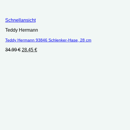
Schnellansicht
Teddy Hermann
Teddy Hermann 93846 Schlenker-Hase, 28 cm
Ursprünglicher
Aktueller
34.99
€
28.45
€
Preis
Preis
war:
ist:
34.99 €
28.45 €.