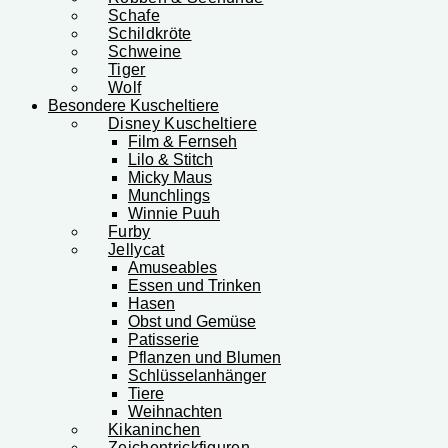
Schafe
Schildkröte
Schweine
Tiger
Wolf
Besondere Kuscheltiere
Disney Kuscheltiere
Film & Fernseh
Lilo & Stitch
Micky Maus
Munchlings
Winnie Puuh
Furby
Jellycat
Amuseables
Essen und Trinken
Hasen
Obst und Gemüse
Patisserie
Pflanzen und Blumen
Schlüsselanhänger
Tiere
Weihnachten
Kikaninchen
Zeichentrickfiguren