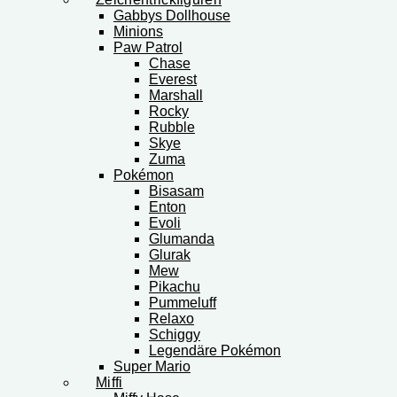
Gabbys Dollhouse
Minions
Paw Patrol
Chase
Everest
Marshall
Rocky
Rubble
Skye
Zuma
Pokémon
Bisasam
Enton
Evoli
Glumanda
Glurak
Mew
Pikachu
Pummeluff
Relaxo
Schiggy
Legendäre Pokémon
Super Mario
Miffi