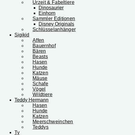
Urzeit & Fabeltiere
Dinosaurier
Einhorn
Sammler Editionen
Disney Originals
Schlüsselanhänger
Sigikid
Affen
Bauernhof
Bären
Beasts
Hasen
Hunde
Katzen
Mäuse
Schafe
Vögel
Wildtiere
Teddy Hermann
Hasen
Hunde
Katzen
Meerschweinchen
Teddys
Ty