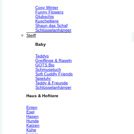
Cosy Winter
Funny Flowers
Glubschis
Kuscheltiere
Shaun das Schaf
Schlüsselanhänger
Steiff
Baby
Teddys
Greiflinge & Raseln
GOTS Bio
Schmusetuch
Soft Cuddly Friends
Spieluhr
Teddy & Freunde
Schlüsselanhänger
Haus & Hoftiere
Enten
Esel
Hasen
Hunde
Katzen
Kühe