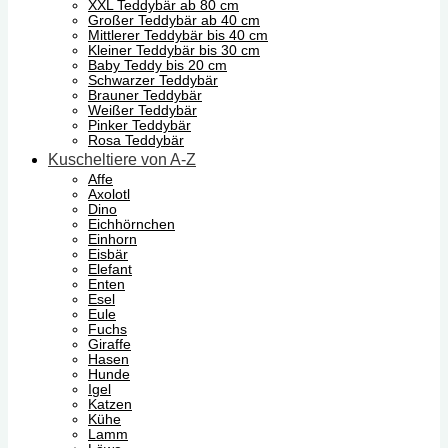
XXL Teddybär ab 80 cm
Großer Teddybär ab 40 cm
Mittlerer Teddybär bis 40 cm
Kleiner Teddybär bis 30 cm
Baby Teddy bis 20 cm
Schwarzer Teddybär
Brauner Teddybär
Weißer Teddybär
Pinker Teddybär
Rosa Teddybär
Kuscheltiere von A-Z
Affe
Axolotl
Dino
Eichhörnchen
Einhorn
Eisbär
Elefant
Enten
Esel
Eule
Fuchs
Giraffe
Hasen
Hunde
Igel
Katzen
Kühe
Lamm