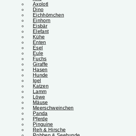
Axolotl
Dino
Eichhörnchen
Einhorn
Eisbär
Elefant
Kühe
Enten
Esel
Eule
Fuchs
Giraffe
Hasen
Hunde
Igel
Katzen
Lamm
Löwe
Mäuse
Meerschweinchen
Panda
Pferde
Pinguine
Reh & Hirsche
Robben & Seehunde