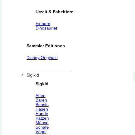
Urzeit & Fabeltiere
Einhorn
Dinosaurier
Sammler Editionen
Disney Originals
Sigikid
Sigkid
Affen
Bären
Beasts
Hasen
Hunde
Katzen
Mäuse
Schafe
Vögel