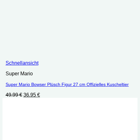
Schnellansicht
Super Mario
Super Mario Bowser Plüsch Figur 27 cm Offizielles Kuscheltier
Ursprünglicher
Aktueller
49.99
€
36.95
€
Preis
Preis
war:
ist:
49.99 €
36.95 €.