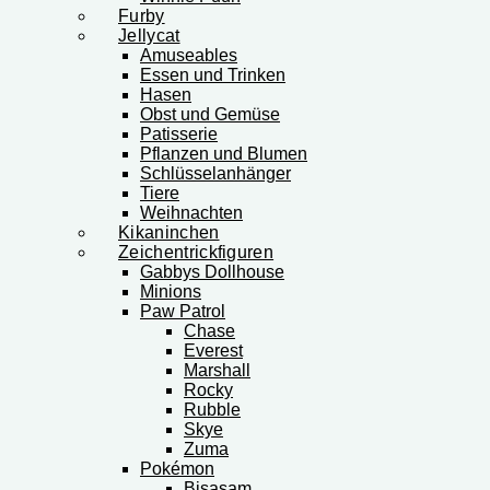
Furby
Jellycat
Amuseables
Essen und Trinken
Hasen
Obst und Gemüse
Patisserie
Pflanzen und Blumen
Schlüsselanhänger
Tiere
Weihnachten
Kikaninchen
Zeichentrickfiguren
Gabbys Dollhouse
Minions
Paw Patrol
Chase
Everest
Marshall
Rocky
Rubble
Skye
Zuma
Pokémon
Bisasam