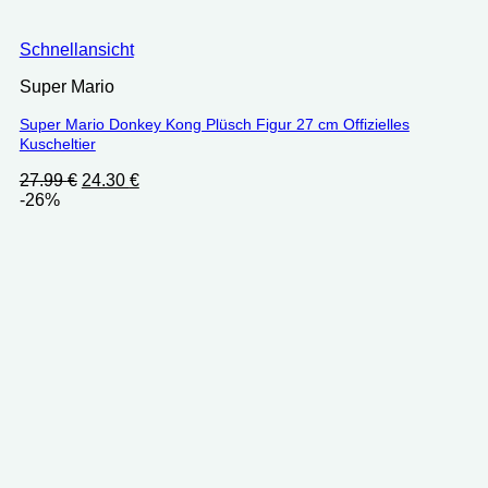
Schnellansicht
Super Mario
Super Mario Donkey Kong Plüsch Figur 27 cm Offizielles
Kuscheltier
Ursprünglicher
Aktueller
27.99
€
24.30
€
Preis
Preis
-26%
war:
ist:
27.99 €
24.30 €.