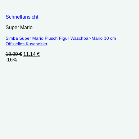
Schnellansicht
Super Mario
Simba Super Mario Plüsch Figur Waschbär-Mario 30 cm
Offizielles Kuscheltier
Ursprünglicher
Aktueller
19.99
€
11.14
€
Preis
Preis
-16%
war:
ist:
19.99 €
11.14 €.