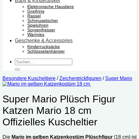
Baby & Kinderartikel
Elektronische Haustiere
Greifring
Rassel
Schmusetücher
Spieluhren
Sorgenfresser
Warmies
Geschenke & Accessoires
Kinderrucksäcke
Schlüsselanhänger
Suchen
nach:
Besondere Kuscheltiere
/
Zeichentrickfiguren
/
Super Mario
Super Mario Plüsch Figur
Katzen Mario 18 cm
Offizielles Kuscheltier
Die
Mario im gelben Katzenkostüm Plüschfigur
(18 cm) ist