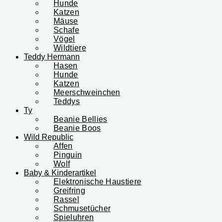
Hunde
Katzen
Mäuse
Schafe
Vögel
Wildtiere
Teddy Hermann
Hasen
Hunde
Katzen
Meerschweinchen
Teddys
Ty
Beanie Bellies
Beanie Boos
Wild Republic
Affen
Pinguin
Wolf
Baby & Kinderartikel
Elektronische Haustiere
Greifring
Rassel
Schmusetücher
Spieluhren