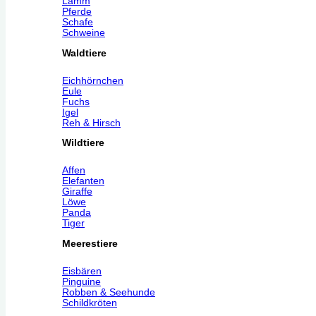
Lamm
Pferde
Schafe
Schweine
Waldtiere
Eichhörnchen
Eule
Fuchs
Igel
Reh & Hirsch
Wildtiere
Affen
Elefanten
Giraffe
Löwe
Panda
Tiger
Meerestiere
Eisbären
Pinguine
Robben & Seehunde
Schildkröten