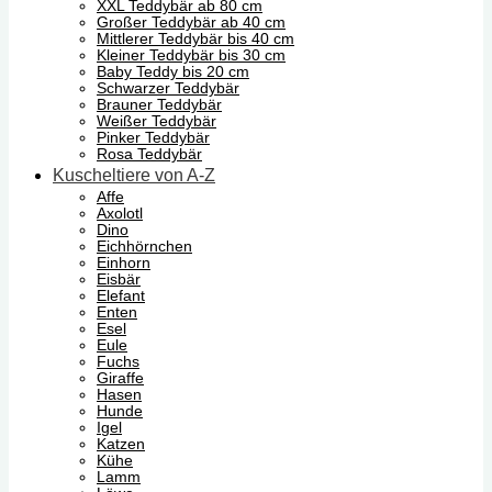
XXL Teddybär ab 80 cm
Großer Teddybär ab 40 cm
Mittlerer Teddybär bis 40 cm
Kleiner Teddybär bis 30 cm
Baby Teddy bis 20 cm
Schwarzer Teddybär
Brauner Teddybär
Weißer Teddybär
Pinker Teddybär
Rosa Teddybär
Kuscheltiere von A-Z
Affe
Axolotl
Dino
Eichhörnchen
Einhorn
Eisbär
Elefant
Enten
Esel
Eule
Fuchs
Giraffe
Hasen
Hunde
Igel
Katzen
Kühe
Lamm