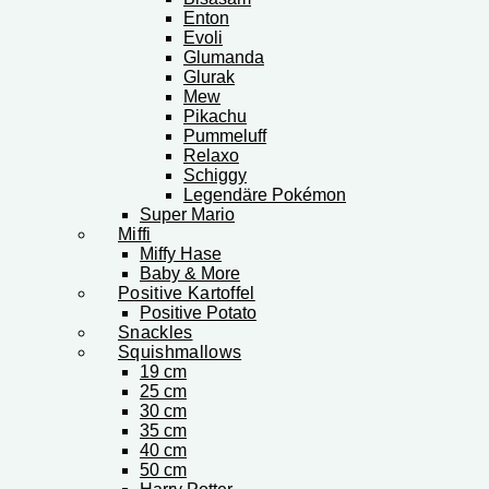
Enton
Evoli
Glumanda
Glurak
Mew
Pikachu
Pummeluff
Relaxo
Schiggy
Legendäre Pokémon
Super Mario
Miffi
Miffy Hase
Baby & More
Positive Kartoffel
Positive Potato
Snackles
Squishmallows
19 cm
25 cm
30 cm
35 cm
40 cm
50 cm