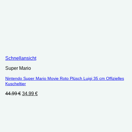
Schnellansicht
Super Mario
Nintendo Super Mario Movie Roto Plüsch Luigi 35 cm Offizielles
Kuscheltier
Ursprünglicher
Aktueller
44.99
€
34.99
€
Preis
Preis
war:
ist:
44.99 €
34.99 €.