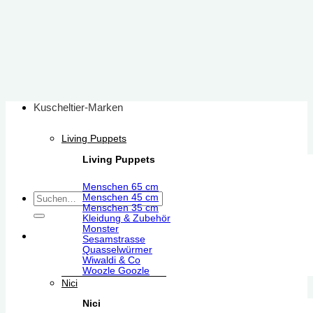
Zum
Inhalt
springen
Kuscheltier-Marken
Living Puppets
Living Puppets
Menschen 65 cm
Suchen
Menschen 45 cm
Menschen 35 cm
nach:
Kleidung & Zubehör
Monster
Sesamstrasse
Quasselwürmer
Wiwaldi & Co
Woozle Goozle
Nici
Nici