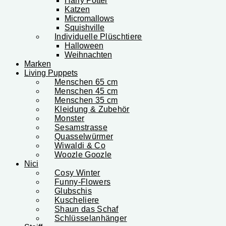
Harry Potter
Katzen
Micromallows
Squishville
Individuelle Plüschtiere
Halloween
Weihnachten
Marken
Living Puppets
Menschen 65 cm
Menschen 45 cm
Menschen 35 cm
Kleidung & Zubehör
Monster
Sesamstrasse
Quasselwürmer
Wiwaldi & Co
Woozle Goozle
Nici
Cosy Winter
Funny-Flowers
Glubschis
Kuscheliere
Shaun das Schaf
Schlüsselanhänger