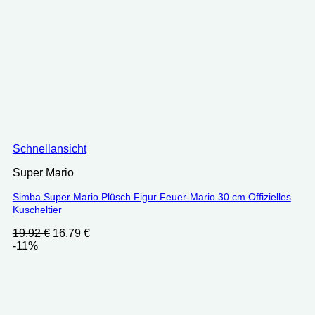
Schnellansicht
Super Mario
Simba Super Mario Plüsch Figur Feuer-Mario 30 cm Offizielles
Kuscheltier
Ursprünglicher
Aktueller
19.92
€
16.79
€
Preis
Preis
-11%
war:
ist:
19.92 €
16.79 €.