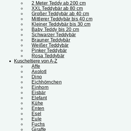
2 Meter Teddy ab 200 cm
XXL Teddybär ab 80 cm
Großer Teddybär ab 40 cm
Mittlerer Teddybär bis 40 cm
Kleiner Teddybär bis 30 cm
Baby Teddy bis 20 cm
Schwarzer Teddybär
Brauner Teddybär
Weißer Teddybär
Pinker Teddybär
Rosa Teddybär
Kuscheltiere von A-Z
Affe
Axolotl
Dino
Eichhörnchen
Einhorn
Eisbär
Elefant
Kühe
Enten
Esel
Eule
Fuchs
Giraffe