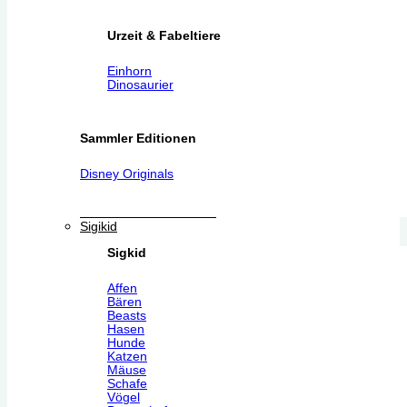
Urzeit & Fabeltiere
Einhorn
Dinosaurier
Sammler Editionen
Disney Originals
Sigikid
Sigkid
Affen
Bären
Beasts
Hasen
Hunde
Katzen
Mäuse
Schafe
Vögel