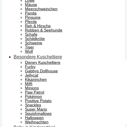
Löwe
Mäuse
Meerschweinchen
Panda
Pinguine
Pferde
Reh & Hirsche
Robben & Seehunde
Schafe
Schildkröte
Schweine
Tiger
Wolf
Besondere Kuscheltiere
Disney Kuscheltiere
Furby
Gabbys Dollhouse
Jellycat
Kikaninchen
Miffi
Minions
Paw Patrol
Pokémon
Positive Potato
Snackles
Super Mario
Squishmallows
Halloween
Weihnachten