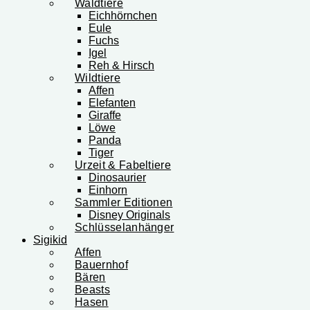
Waldtiere
Eichhörnchen
Eule
Fuchs
Igel
Reh & Hirsch
Wildtiere
Affen
Elefanten
Giraffe
Löwe
Panda
Tiger
Urzeit & Fabeltiere
Dinosaurier
Einhorn
Sammler Editionen
Disney Originals
Schlüsselanhänger
Sigikid
Affen
Bauernhof
Bären
Beasts
Hasen