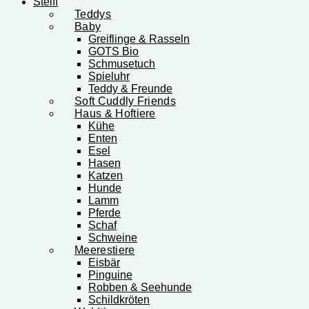
Steiff
Teddys
Baby
Greiflinge & Rasseln
GOTS Bio
Schmusetuch
Spieluhr
Teddy & Freunde
Soft Cuddly Friends
Haus & Hoftiere
Kühe
Enten
Esel
Hasen
Katzen
Hunde
Lamm
Pferde
Schaf
Schweine
Meerestiere
Eisbär
Pinguine
Robben & Seehunde
Schildkröten