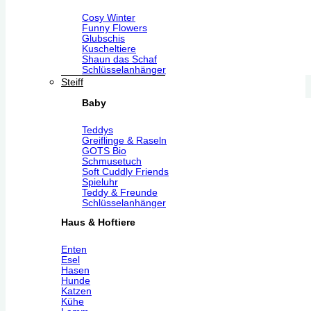
Cosy Winter
Funny Flowers
Glubschis
Kuscheltiere
Shaun das Schaf
Schlüsselanhänger
Steiff
Baby
Teddys
Greiflinge & Raseln
GOTS Bio
Schmusetuch
Soft Cuddly Friends
Spieluhr
Teddy & Freunde
Schlüsselanhänger
Haus & Hoftiere
Enten
Esel
Hasen
Hunde
Katzen
Kühe