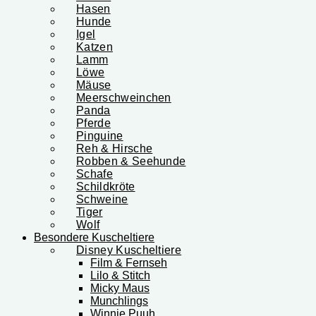
Hasen
Hunde
Igel
Katzen
Lamm
Löwe
Mäuse
Meerschweinchen
Panda
Pferde
Pinguine
Reh & Hirsche
Robben & Seehunde
Schafe
Schildkröte
Schweine
Tiger
Wolf
Besondere Kuscheltiere
Disney Kuscheltiere
Film & Fernseh
Lilo & Stitch
Micky Maus
Munchlings
Winnie Puuh