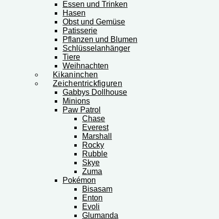
Essen und Trinken
Hasen
Obst und Gemüse
Patisserie
Pflanzen und Blumen
Schlüsselanhänger
Tiere
Weihnachten
Kikaninchen
Zeichentrickfiguren
Gabbys Dollhouse
Minions
Paw Patrol
Chase
Everest
Marshall
Rocky
Rubble
Skye
Zuma
Pokémon
Bisasam
Enton
Evoli
Glumanda