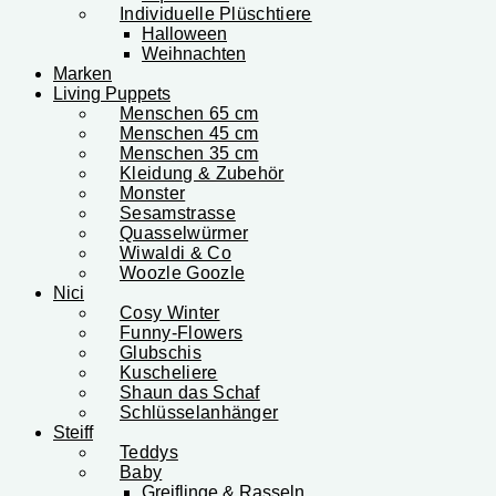
Individuelle Plüschtiere
Halloween
Weihnachten
Marken
Living Puppets
Menschen 65 cm
Menschen 45 cm
Menschen 35 cm
Kleidung & Zubehör
Monster
Sesamstrasse
Quasselwürmer
Wiwaldi & Co
Woozle Goozle
Nici
Cosy Winter
Funny-Flowers
Glubschis
Kuscheliere
Shaun das Schaf
Schlüsselanhänger
Steiff
Teddys
Baby
Greiflinge & Rasseln