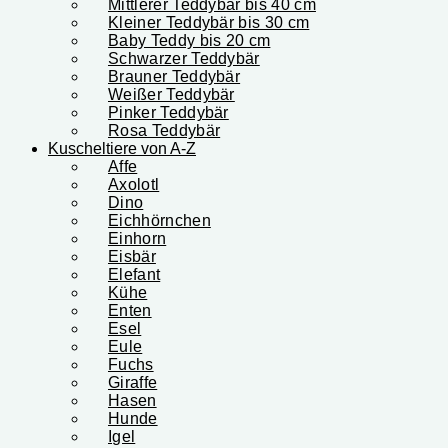
Mittlerer Teddybär bis 40 cm
Kleiner Teddybär bis 30 cm
Baby Teddy bis 20 cm
Schwarzer Teddybär
Brauner Teddybär
Weißer Teddybär
Pinker Teddybär
Rosa Teddybär
Kuscheltiere von A-Z
Affe
Axolotl
Dino
Eichhörnchen
Einhorn
Eisbär
Elefant
Kühe
Enten
Esel
Eule
Fuchs
Giraffe
Hasen
Hunde
Igel