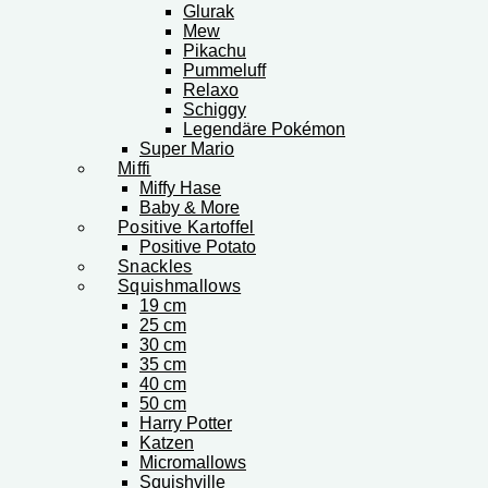
Glurak
Mew
Pikachu
Pummeluff
Relaxo
Schiggy
Legendäre Pokémon
Super Mario
Miffi
Miffy Hase
Baby & More
Positive Kartoffel
Positive Potato
Snackles
Squishmallows
19 cm
25 cm
30 cm
35 cm
40 cm
50 cm
Harry Potter
Katzen
Micromallows
Squishville