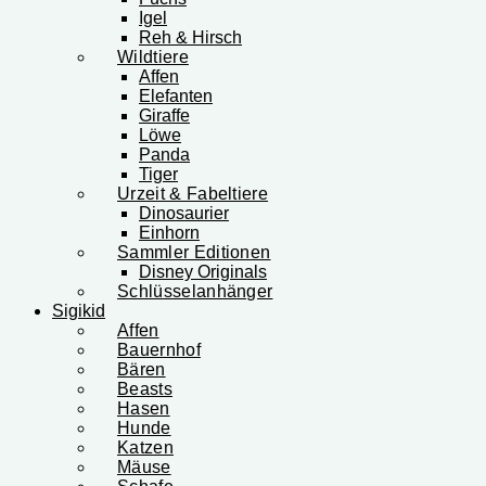
Igel
Reh & Hirsch
Wildtiere
Affen
Elefanten
Giraffe
Löwe
Panda
Tiger
Urzeit & Fabeltiere
Dinosaurier
Einhorn
Sammler Editionen
Disney Originals
Schlüsselanhänger
Sigikid
Affen
Bauernhof
Bären
Beasts
Hasen
Hunde
Katzen
Mäuse