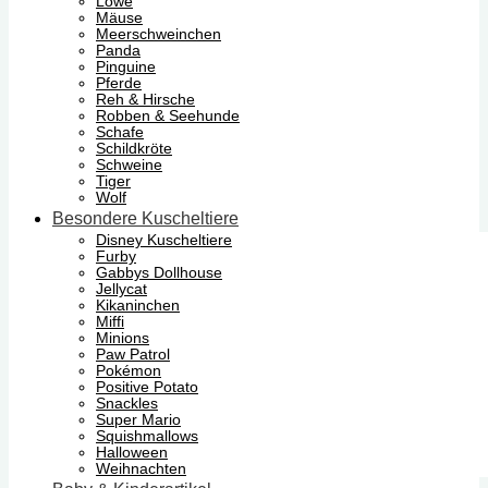
Löwe
Mäuse
Meerschweinchen
Panda
Pinguine
Pferde
Reh & Hirsche
Robben & Seehunde
Schafe
Schildkröte
Schweine
Tiger
Wolf
Besondere Kuscheltiere
Disney Kuscheltiere
Furby
Gabbys Dollhouse
Jellycat
Kikaninchen
Miffi
Minions
Paw Patrol
Pokémon
Positive Potato
Snackles
Super Mario
Squishmallows
Halloween
Weihnachten