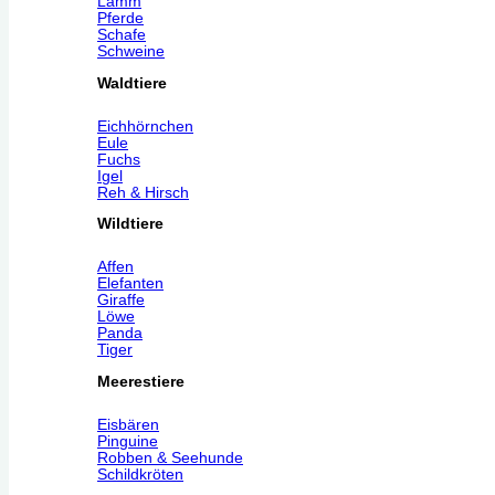
Lamm
Pferde
Schafe
Schweine
Waldtiere
Eichhörnchen
Eule
Fuchs
Igel
Reh & Hirsch
Wildtiere
Affen
Elefanten
Giraffe
Löwe
Panda
Tiger
Meerestiere
Eisbären
Pinguine
Robben & Seehunde
Schildkröten