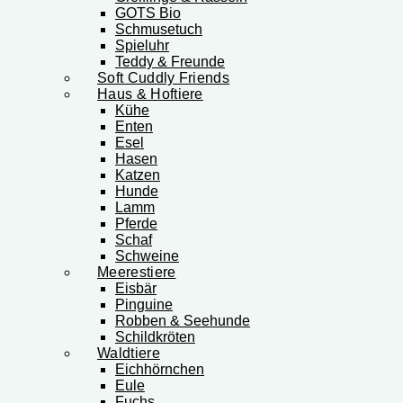
GOTS Bio
Schmusetuch
Spieluhr
Teddy & Freunde
Soft Cuddly Friends
Haus & Hoftiere
Kühe
Enten
Esel
Hasen
Katzen
Hunde
Lamm
Pferde
Schaf
Schweine
Meerestiere
Eisbär
Pinguine
Robben & Seehunde
Schildkröten
Waldtiere
Eichhörnchen
Eule
Fuchs