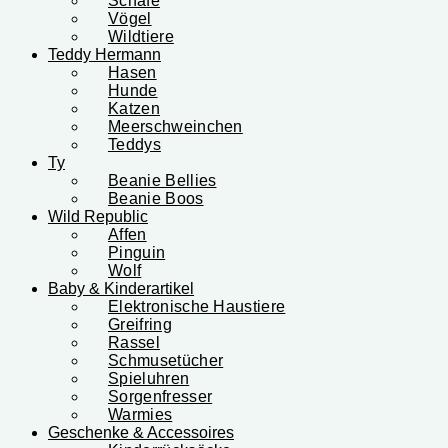
Schafe
Vögel
Wildtiere
Teddy Hermann
Hasen
Hunde
Katzen
Meerschweinchen
Teddys
Ty
Beanie Bellies
Beanie Boos
Wild Republic
Affen
Pinguin
Wolf
Baby & Kinderartikel
Elektronische Haustiere
Greifring
Rassel
Schmusetücher
Spieluhren
Sorgenfresser
Warmies
Geschenke & Accessoires