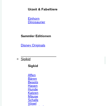
Urzeit & Fabeltiere
Einhorn
Dinosaurier
Sammler Editionen
Disney Originals
Sigikid
Sigkid
Affen
Bären
Beasts
Hasen
Hunde
Katzen
Mäuse
Schafe
Vögel