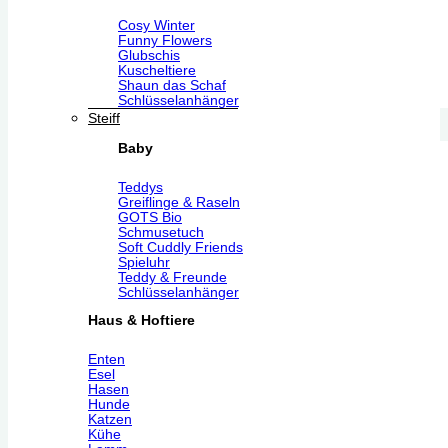
Cosy Winter
Funny Flowers
Glubschis
Kuscheltiere
Shaun das Schaf
Schlüsselanhänger
Steiff
Baby
Teddys
Greiflinge & Raseln
GOTS Bio
Schmusetuch
Soft Cuddly Friends
Spieluhr
Teddy & Freunde
Schlüsselanhänger
Haus & Hoftiere
Enten
Esel
Hasen
Hunde
Katzen
Kühe