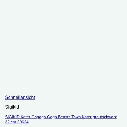
Schnellansicht
Sigikid
SIGIKID Kater Gagaga Gago Beasts Town Kater grau/schwarz
32 cm 39624