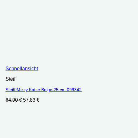
Schnellansicht
Steiff
Steiff Mizzy Katze Beige 25 cm 099342
Ursprünglicher
Aktueller
64.90
€
57.83
€
Preis
Preis
war:
ist:
64.90 €
57.83 €.