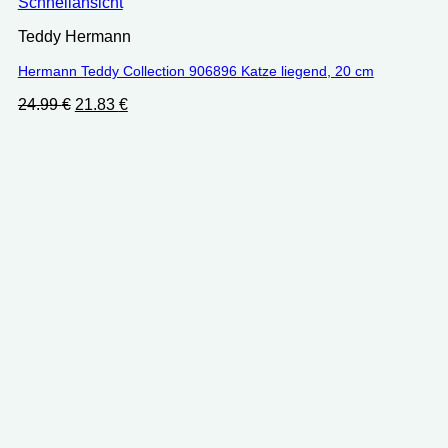
Schnellansicht
Teddy Hermann
Hermann Teddy Collection 906896 Katze liegend, 20 cm
Ursprünglicher
Aktueller
24.99
€
21.83
€
Preis
Preis
war:
ist:
24.99 €
21.83 €.