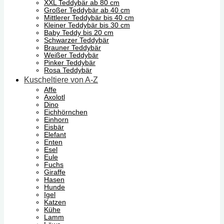
XXL Teddybär ab 80 cm
Großer Teddybär ab 40 cm
Mittlerer Teddybär bis 40 cm
Kleiner Teddybär bis 30 cm
Baby Teddy bis 20 cm
Schwarzer Teddybär
Brauner Teddybär
Weißer Teddybär
Pinker Teddybär
Rosa Teddybär
Kuscheltiere von A-Z
Affe
Axolotl
Dino
Eichhörnchen
Einhorn
Eisbär
Elefant
Enten
Esel
Eule
Fuchs
Giraffe
Hasen
Hunde
Igel
Katzen
Kühe
Lamm