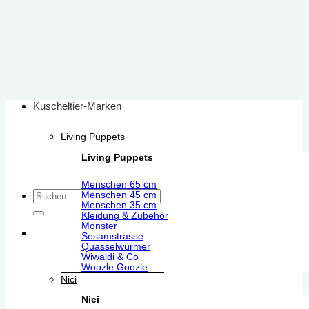
Zum
Inhalt
springen
Kuscheltier-Marken
Living Puppets
Living Puppets
Menschen 65 cm
Suchen
Menschen 45 cm
Menschen 35 cm
nach:
Kleidung & Zubehör
Monster
Sesamstrasse
Quasselwürmer
Wiwaldi & Co
Woozle Goozle
Nici
Nici