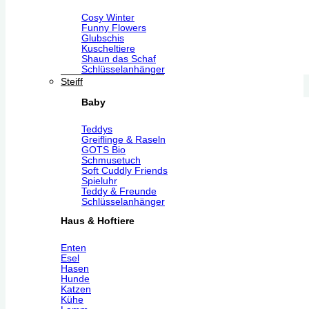
Cosy Winter
Funny Flowers
Glubschis
Kuscheltiere
Shaun das Schaf
Schlüsselanhänger
Steiff
Baby
Teddys
Greiflinge & Raseln
GOTS Bio
Schmusetuch
Soft Cuddly Friends
Spieluhr
Teddy & Freunde
Schlüsselanhänger
Haus & Hoftiere
Enten
Esel
Hasen
Hunde
Katzen
Kühe