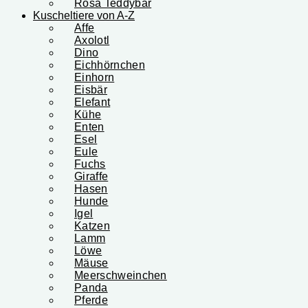
Rosa Teddybär
Kuscheltiere von A-Z
Affe
Axolotl
Dino
Eichhörnchen
Einhorn
Eisbär
Elefant
Kühe
Enten
Esel
Eule
Fuchs
Giraffe
Hasen
Hunde
Igel
Katzen
Lamm
Löwe
Mäuse
Meerschweinchen
Panda
Pferde