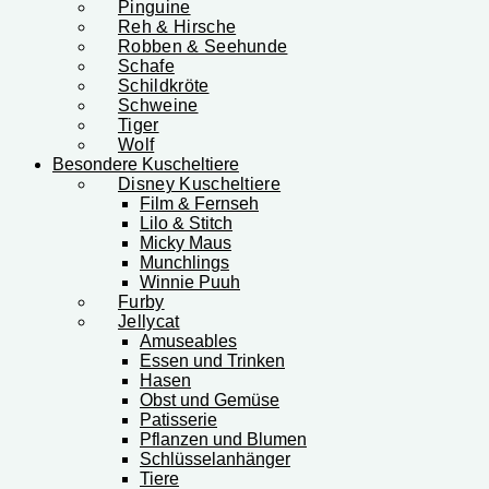
Pinguine
Reh & Hirsche
Robben & Seehunde
Schafe
Schildkröte
Schweine
Tiger
Wolf
Besondere Kuscheltiere
Disney Kuscheltiere
Film & Fernseh
Lilo & Stitch
Micky Maus
Munchlings
Winnie Puuh
Furby
Jellycat
Amuseables
Essen und Trinken
Hasen
Obst und Gemüse
Patisserie
Pflanzen und Blumen
Schlüsselanhänger
Tiere