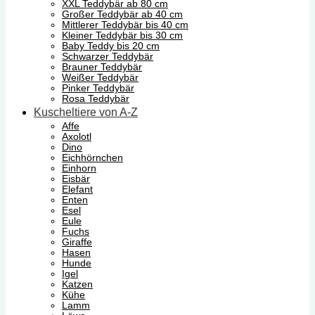
XXL Teddybär ab 80 cm
Großer Teddybär ab 40 cm
Mittlerer Teddybär bis 40 cm
Kleiner Teddybär bis 30 cm
Baby Teddy bis 20 cm
Schwarzer Teddybär
Brauner Teddybär
Weißer Teddybär
Pinker Teddybär
Rosa Teddybär
Kuscheltiere von A-Z
Affe
Axolotl
Dino
Eichhörnchen
Einhorn
Eisbär
Elefant
Enten
Esel
Eule
Fuchs
Giraffe
Hasen
Hunde
Igel
Katzen
Kühe
Lamm