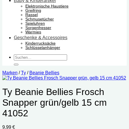
Baby & Kinderartikel
Elektronische Haustiere
Greifring
Rassel
Schmusetücher
Spieluhren
Sorgenfresser
Warmies
Geschenke & Accessoires
Kinderrucksäcke
Schlüsselanhänger
Suchen
nach:
Marken
/
Ty
/
Beanie Bellies
Ty Beanie Bellies Frosch
Snapper grün/gelb 15 cm
‎41052
9.99
€