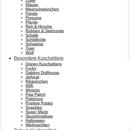
Löwe
Mäuse
Meerschweinchen
Panda
Pinguine
Pferde
Reh & Hirsche
Robben & Seehunde
Schafe
Schildkröte
Schweine
Tiger
Wolf
Besondere Kuscheltiere
Disney Kuscheltiere
Furby
Gabbys Dollhouse
Jellycat
Kikaninchen
Miffi
Minions
Paw Patrol
Pokémon
Positive Potato
Snackles
Super Mario
Squishmallows
Halloween
Weihnachten