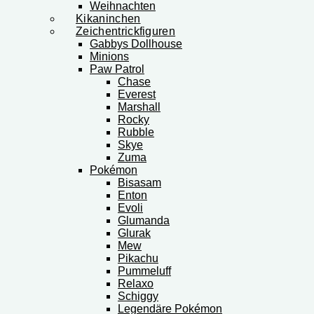
Weihnachten
Kikaninchen
Zeichentrickfiguren
Gabbys Dollhouse
Minions
Paw Patrol
Chase
Everest
Marshall
Rocky
Rubble
Skye
Zuma
Pokémon
Bisasam
Enton
Evoli
Glumanda
Glurak
Mew
Pikachu
Pummeluff
Relaxo
Schiggy
Legendäre Pokémon