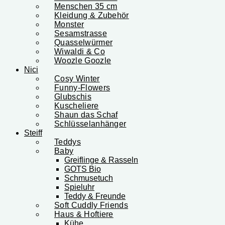
Menschen 35 cm
Kleidung & Zubehör
Monster
Sesamstrasse
Quasselwürmer
Wiwaldi & Co
Woozle Goozle
Nici
Cosy Winter
Funny-Flowers
Glubschis
Kuscheliere
Shaun das Schaf
Schlüsselanhänger
Steiff
Teddys
Baby
Greiflinge & Rasseln
GOTS Bio
Schmusetuch
Spieluhr
Teddy & Freunde
Soft Cuddly Friends
Haus & Hoftiere
Kühe