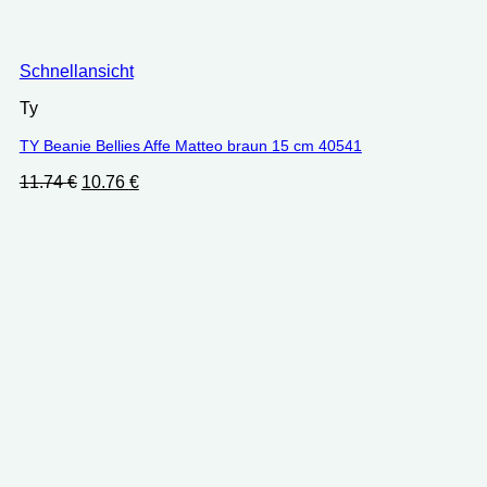
Schnellansicht
Ty
TY Beanie Bellies Affe Matteo braun 15 cm 40541
Ursprünglicher
Aktueller
11.74
€
10.76
€
Preis
Preis
war:
ist:
11.74 €
10.76 €.