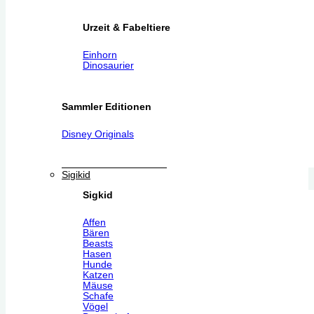
Urzeit & Fabeltiere
Einhorn
Dinosaurier
Sammler Editionen
Disney Originals
Sigikid
Sigkid
Affen
Bären
Beasts
Hasen
Hunde
Katzen
Mäuse
Schafe
Vögel