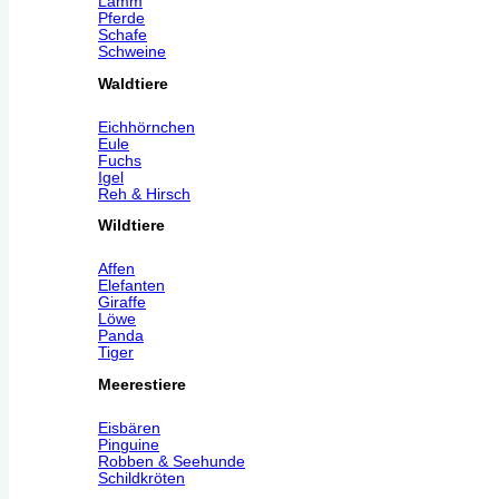
Lamm
Pferde
Schafe
Schweine
Waldtiere
Eichhörnchen
Eule
Fuchs
Igel
Reh & Hirsch
Wildtiere
Affen
Elefanten
Giraffe
Löwe
Panda
Tiger
Meerestiere
Eisbären
Pinguine
Robben & Seehunde
Schildkröten