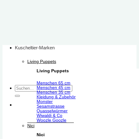
Zum
Inhalt
springen
Kuscheltier-Marken
Living Puppets
Living Puppets
Menschen 65 cm
Suchen
Menschen 45 cm
Menschen 35 cm
nach:
Kleidung & Zubehör
Monster
Sesamstrasse
Quasselwürmer
Wiwaldi & Co
Woozle Goozle
Nici
Nici