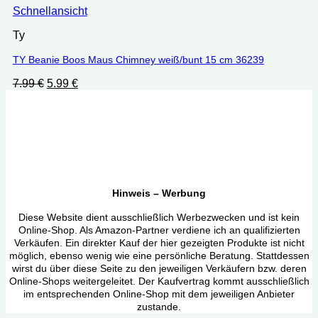
Schnellansicht
Ty
TY Beanie Boos Maus Chimney weiß/bunt 15 cm 36239
Ursprünglicher
Aktueller
7.99
€
5.99
€
Preis
Preis
war:
ist:
7.99 €
5.99 €.
Hinweis – Werbung
Diese Website dient ausschließlich Werbezwecken und ist kein
Online-Shop. Als Amazon-Partner verdiene ich an qualifizierten
Verkäufen. Ein direkter Kauf der hier gezeigten Produkte ist nicht
möglich, ebenso wenig wie eine persönliche Beratung. Stattdessen
wirst du über diese Seite zu den jeweiligen Verkäufern bzw. deren
Online-Shops weitergeleitet. Der Kaufvertrag kommt ausschließlich
im entsprechenden Online-Shop mit dem jeweiligen Anbieter
zustande.