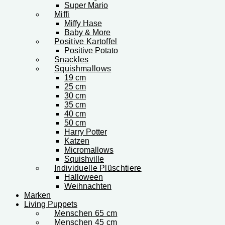
Super Mario
Miffi
Miffy Hase
Baby & More
Positive Kartoffel
Positive Potato
Snackles
Squishmallows
19 cm
25 cm
30 cm
35 cm
40 cm
50 cm
Harry Potter
Katzen
Micromallows
Squishville
Individuelle Plüschtiere
Halloween
Weihnachten
Marken
Living Puppets
Menschen 65 cm
Menschen 45 cm