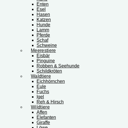
Enten
Esel
Hasen
Katzen
Hunde
Lamm
Pferde
Schaf
Schweine
Meerestiere
Eisbär
Pinguine
Robben & Seehunde
Schildkröten
Waldtiere
Eichhörnchen
Eule
Fuchs
Igel
Reh & Hirsch
Wildtiere
Affen
Elefanten
Giraffe
Löwe