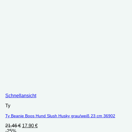
Schnellansicht
Ty
Ty Beanie Boos Hund Slush Husky grau/weiß 23 cm 36902
Ursprünglicher
Aktueller
21.46
€
17.90
€
Preis
Preis
-25%