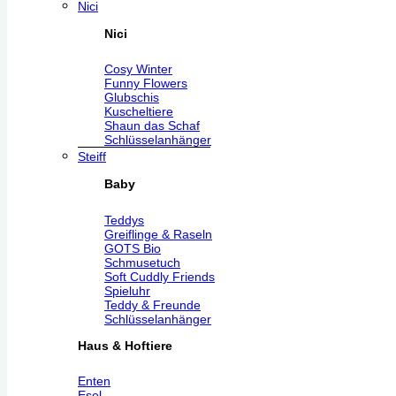
Nici
Nici
Cosy Winter
Funny Flowers
Glubschis
Kuscheltiere
Shaun das Schaf
Schlüsselanhänger
Steiff
Baby
Teddys
Greiflinge & Raseln
GOTS Bio
Schmusetuch
Soft Cuddly Friends
Spieluhr
Teddy & Freunde
Schlüsselanhänger
Haus & Hoftiere
Enten
Esel