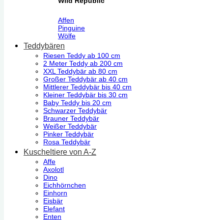
Wild Republic
Affen
Pinguine
Wölfe
Teddybären
Riesen Teddy ab 100 cm
2 Meter Teddy ab 200 cm
XXL Teddybär ab 80 cm
Großer Teddybär ab 40 cm
Mittlerer Teddybär bis 40 cm
Kleiner Teddybär bis 30 cm
Baby Teddy bis 20 cm
Schwarzer Teddybär
Brauner Teddybär
Weißer Teddybär
Pinker Teddybär
Rosa Teddybär
Kuscheltiere von A-Z
Affe
Axolotl
Dino
Eichhörnchen
Einhorn
Eisbär
Elefant
Enten