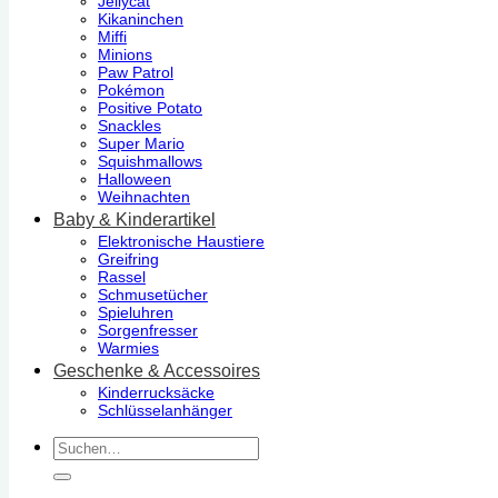
Jellycat
Kikaninchen
Miffi
Minions
Paw Patrol
Pokémon
Positive Potato
Snackles
Super Mario
Squishmallows
Halloween
Weihnachten
Baby & Kinderartikel
Elektronische Haustiere
Greifring
Rassel
Schmusetücher
Spieluhren
Sorgenfresser
Warmies
Geschenke & Accessoires
Kinderrucksäcke
Schlüsselanhänger
Suchen
nach: