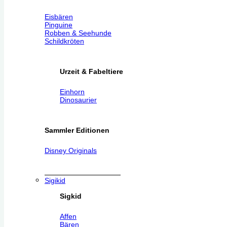
Eisbären
Pinguine
Robben & Seehunde
Schildkröten
Urzeit & Fabeltiere
Einhorn
Dinosaurier
Sammler Editionen
Disney Originals
Sigikid
Sigkid
Affen
Bären