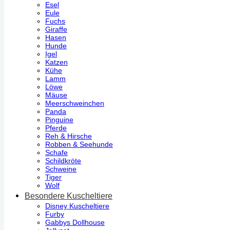
Esel
Eule
Fuchs
Giraffe
Hasen
Hunde
Igel
Katzen
Kühe
Lamm
Löwe
Mäuse
Meerschweinchen
Panda
Pinguine
Pferde
Reh & Hirsche
Robben & Seehunde
Schafe
Schildkröte
Schweine
Tiger
Wolf
Besondere Kuscheltiere
Disney Kuscheltiere
Furby
Gabbys Dollhouse