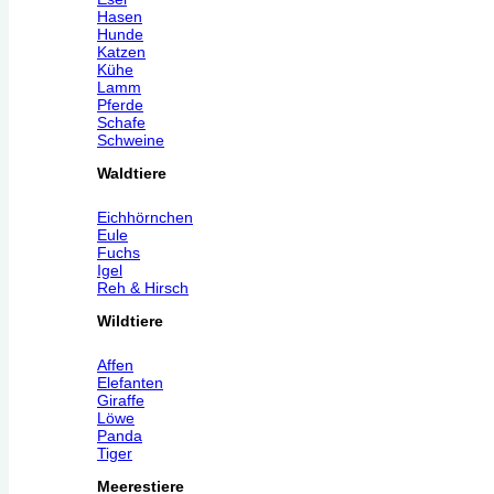
Hasen
Hunde
Katzen
Kühe
Lamm
Pferde
Schafe
Schweine
Waldtiere
Eichhörnchen
Eule
Fuchs
Igel
Reh & Hirsch
Wildtiere
Affen
Elefanten
Giraffe
Löwe
Panda
Tiger
Meerestiere