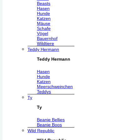
Beasts
Hasen
Hunde
Katzen
Mäuse
Schafe
Vögel
Bauernhof
Wildtiere
Teddy Hermann
Teddy Hermann
Hasen
Hunde
Katzen
Meerschweinchen
Teddys
Ty
Ty
Beanie Bellies
Beanie Boos
Wild Republic