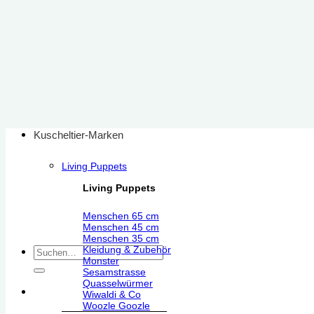
Zum
Inhalt
springen
Kuscheltier-Marken
Living Puppets
Living Puppets
Menschen 65 cm
Menschen 45 cm
Menschen 35 cm
Kleidung & Zubehör
Suchen
Monster
nach:
Sesamstrasse
Quasselwürmer
Wiwaldi & Co
Woozle Goozle