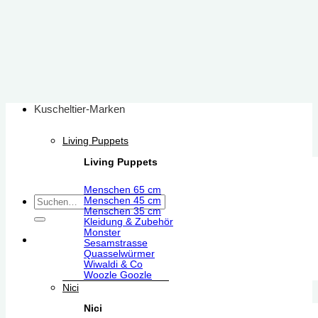
Zum
Inhalt
springen
Kuscheltier-Marken
Living Puppets
Living Puppets
Menschen 65 cm
Suchen
Menschen 45 cm
Menschen 35 cm
nach:
Kleidung & Zubehör
Monster
Sesamstrasse
Quasselwürmer
Wiwaldi & Co
Woozle Goozle
Nici
Nici