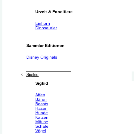
Urzeit & Fabeltiere
Einhorn
Dinosaurier
Sammler Editionen
Disney Originals
Sigikid
Sigkid
Affen
Bären
Beasts
Hasen
Hunde
Katzen
Mäuse
Schafe
Vögel