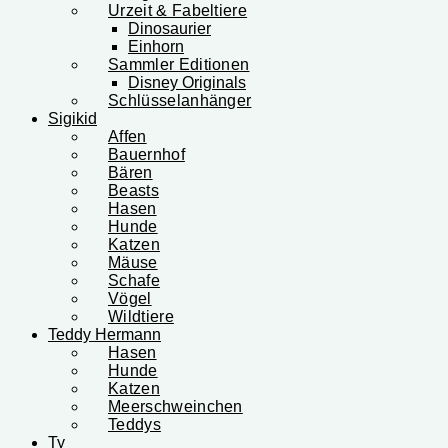
Urzeit & Fabeltiere
Dinosaurier
Einhorn
Sammler Editionen
Disney Originals
Schlüsselanhänger
Sigikid
Affen
Bauernhof
Bären
Beasts
Hasen
Hunde
Katzen
Mäuse
Schafe
Vögel
Wildtiere
Teddy Hermann
Hasen
Hunde
Katzen
Meerschweinchen
Teddys
Ty