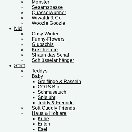
Monster
Sesamstrasse
Quasselwürmer
Wiwaldi & Co
Woozle Goozle
Nici
Cosy Winter
Funny-Flowers
Glubschis
Kuscheliere
Shaun das Schaf
Schlüsselanhänger
Steiff
Teddys
Baby
Greiflinge & Rasseln
GOTS Bio
Schmusetuch
Spieluhr
Teddy & Freunde
Soft Cuddly Friends
Haus & Hoftiere
Kühe
Enten
Esel