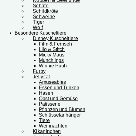
Robben & Seehunde
Schafe
Schildkröte
Schweine
Tiger
Wolf
Besondere Kuscheltiere
Disney Kuscheltiere
Film & Fernseh
Lilo & Stitch
Micky Maus
Munchlings
Winnie Puuh
Furby
Jellycat
Amuseables
Essen und Trinken
Hasen
Obst und Gemüse
Patisserie
Pflanzen und Blumen
Schlüsselanhänger
Tiere
Weihnachten
Kikaninchen