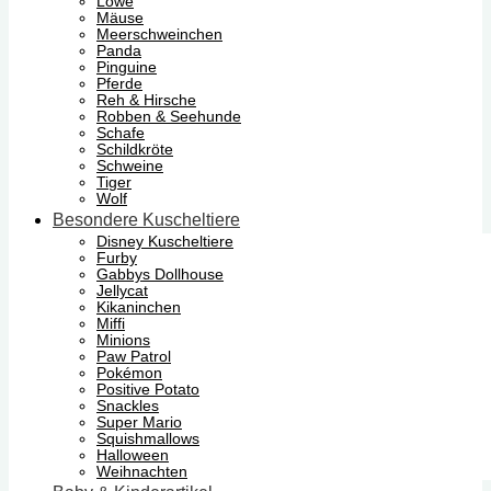
Löwe
Mäuse
Meerschweinchen
Panda
Pinguine
Pferde
Reh & Hirsche
Robben & Seehunde
Schafe
Schildkröte
Schweine
Tiger
Wolf
Besondere Kuscheltiere
Disney Kuscheltiere
Furby
Gabbys Dollhouse
Jellycat
Kikaninchen
Miffi
Minions
Paw Patrol
Pokémon
Positive Potato
Snackles
Super Mario
Squishmallows
Halloween
Weihnachten