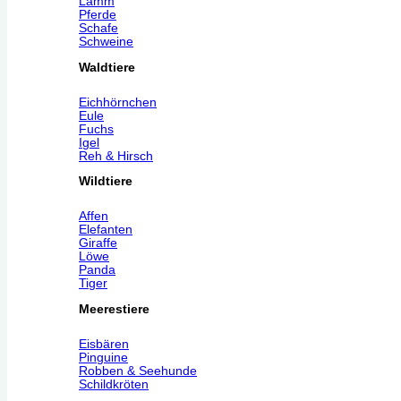
Lamm
Pferde
Schafe
Schweine
Waldtiere
Eichhörnchen
Eule
Fuchs
Igel
Reh & Hirsch
Wildtiere
Affen
Elefanten
Giraffe
Löwe
Panda
Tiger
Meerestiere
Eisbären
Pinguine
Robben & Seehunde
Schildkröten