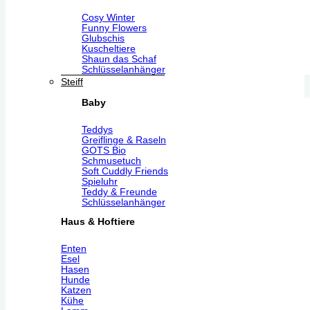
Cosy Winter
Funny Flowers
Glubschis
Kuscheltiere
Shaun das Schaf
Schlüsselanhänger
Steiff
Baby
Teddys
Greiflinge & Raseln
GOTS Bio
Schmusetuch
Soft Cuddly Friends
Spieluhr
Teddy & Freunde
Schlüsselanhänger
Haus & Hoftiere
Enten
Esel
Hasen
Hunde
Katzen
Kühe