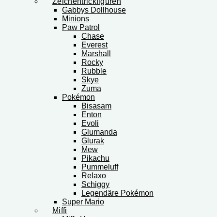
Zeichentrickfiguren
Gabbys Dollhouse
Minions
Paw Patrol
Chase
Everest
Marshall
Rocky
Rubble
Skye
Zuma
Pokémon
Bisasam
Enton
Evoli
Glumanda
Glurak
Mew
Pikachu
Pummeluff
Relaxo
Schiggy
Legendäre Pokémon
Super Mario
Miffi