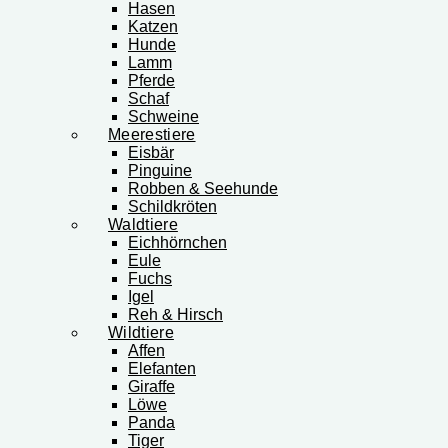
Hasen
Katzen
Hunde
Lamm
Pferde
Schaf
Schweine
Meerestiere
Eisbär
Pinguine
Robben & Seehunde
Schildkröten
Waldtiere
Eichhörnchen
Eule
Fuchs
Igel
Reh & Hirsch
Wildtiere
Affen
Elefanten
Giraffe
Löwe
Panda
Tiger