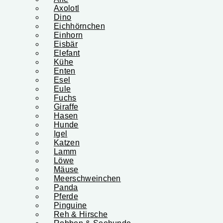
Axolotl
Dino
Eichhörnchen
Einhorn
Eisbär
Elefant
Kühe
Enten
Esel
Eule
Fuchs
Giraffe
Hasen
Hunde
Igel
Katzen
Lamm
Löwe
Mäuse
Meerschweinchen
Panda
Pferde
Pinguine
Reh & Hirsche