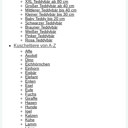
XXL Teddybär ab 80 cm
Großer Teddybär ab 40 cm
Mittlerer Teddybär bis 40 cm
Kleiner Teddybär bis 30 cm
Baby Teddy bis 20 cm
Schwarzer Teddybär
Brauner Teddybär
Weißer Teddybär
Pinker Teddybär
Rosa Teddybär
Kuscheltiere von A-Z
Affe
Axolotl
Dino
Eichhörnchen
Einhorn
Eisbär
Elefant
Enten
Esel
Eule
Fuchs
Giraffe
Hasen
Hunde
Igel
Katzen
Kühe
Lamm