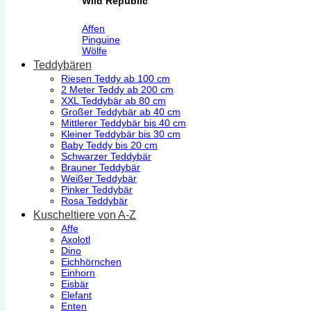
Wild Republic
Affen
Pinguine
Wölfe
Teddybären
Riesen Teddy ab 100 cm
2 Meter Teddy ab 200 cm
XXL Teddybär ab 80 cm
Großer Teddybär ab 40 cm
Mittlerer Teddybär bis 40 cm
Kleiner Teddybär bis 30 cm
Baby Teddy bis 20 cm
Schwarzer Teddybär
Brauner Teddybär
Weißer Teddybär
Pinker Teddybär
Rosa Teddybär
Kuscheltiere von A-Z
Affe
Axolotl
Dino
Eichhörnchen
Einhorn
Eisbär
Elefant
Enten