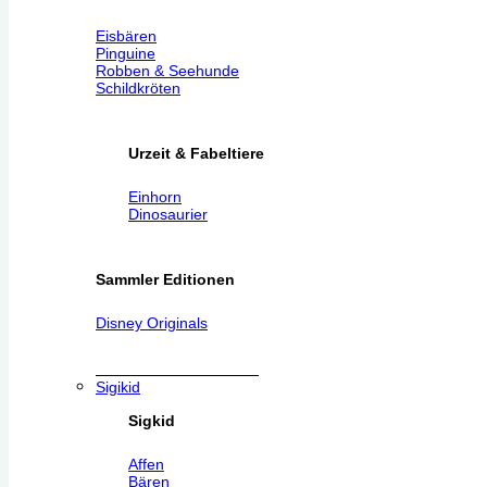
Eisbären
Pinguine
Robben & Seehunde
Schildkröten
Urzeit & Fabeltiere
Einhorn
Dinosaurier
Sammler Editionen
Disney Originals
Sigikid
Sigkid
Affen
Bären