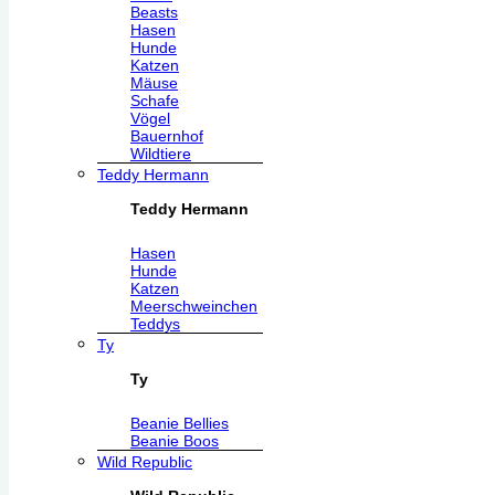
Beasts
Hasen
Hunde
Katzen
Mäuse
Schafe
Vögel
Bauernhof
Wildtiere
Teddy Hermann
Teddy Hermann
Hasen
Hunde
Katzen
Meerschweinchen
Teddys
Ty
Ty
Beanie Bellies
Beanie Boos
Wild Republic