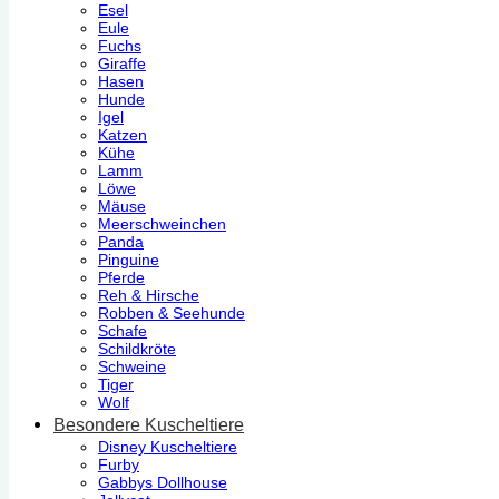
Esel
Eule
Fuchs
Giraffe
Hasen
Hunde
Igel
Katzen
Kühe
Lamm
Löwe
Mäuse
Meerschweinchen
Panda
Pinguine
Pferde
Reh & Hirsche
Robben & Seehunde
Schafe
Schildkröte
Schweine
Tiger
Wolf
Besondere Kuscheltiere
Disney Kuscheltiere
Furby
Gabbys Dollhouse