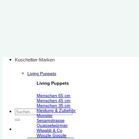
Zum
Inhalt
springen
Kuscheltier-Marken
Living Puppets
Living Puppets
Menschen 65 cm
Menschen 45 cm
Menschen 35 cm
Kleidung & Zubehör
Suchen
Monster
nach:
Sesamstrasse
Quasselwürmer
Wiwaldi & Co
Woozle Goozle