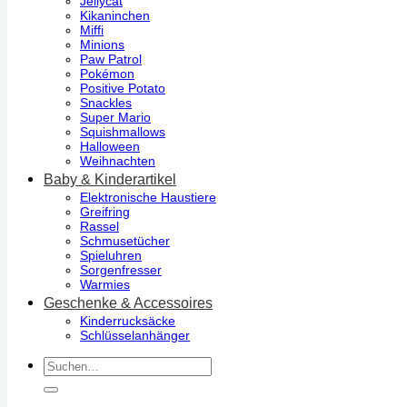
Jellycat
Kikaninchen
Miffi
Minions
Paw Patrol
Pokémon
Positive Potato
Snackles
Super Mario
Squishmallows
Halloween
Weihnachten
Baby & Kinderartikel
Elektronische Haustiere
Greifring
Rassel
Schmusetücher
Spieluhren
Sorgenfresser
Warmies
Geschenke & Accessoires
Kinderrucksäcke
Schlüsselanhänger
Suchen
nach: