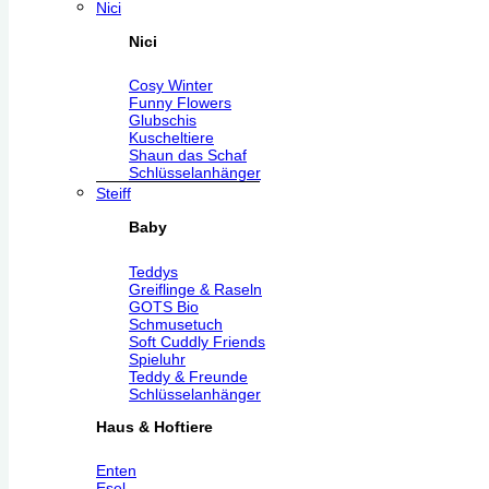
Nici
Nici
Cosy Winter
Funny Flowers
Glubschis
Kuscheltiere
Shaun das Schaf
Schlüsselanhänger
Steiff
Baby
Teddys
Greiflinge & Raseln
GOTS Bio
Schmusetuch
Soft Cuddly Friends
Spieluhr
Teddy & Freunde
Schlüsselanhänger
Haus & Hoftiere
Enten
Esel