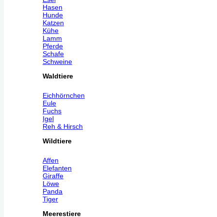
Hasen
Hunde
Katzen
Kühe
Lamm
Pferde
Schafe
Schweine
Waldtiere
Eichhörnchen
Eule
Fuchs
Igel
Reh & Hirsch
Wildtiere
Affen
Elefanten
Giraffe
Löwe
Panda
Tiger
Meerestiere